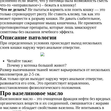
(особенно если знаете, что у питомца была возможность съесть
что-то «неправильное») – бежать в клинику!
Что не делать?
Не пытаться кормить или поить кошку — это
только спровоцирует рвоту. Не ставить клизму, так как это
может привести к разрыву кишки. Не давать слабительное,
усиливающее сокращение мышц кишечника. Не применять
противорвотные препараты, которые лишь замаскируют
симптомы без оказания лечебного эффекта.
Описание патологии
При определенных условиях происходит выход нескольких
слоев кишки наружу через анальное отверстие.
Читайте также:
Почему у котенка большой живот?
Размер выпячивания тканей может варьироваться от нескольких
миллиметров до 2-5 см.
Как только орган выходит наружу через анальное отверстие,
развивается его отек. Это препятствует вправлению,
восстановлению физиологического положения.
Про вазелиновое масло
Вазелиновое масло – это очищенная фракция нефти без вредных
органических веществ и их соединений, смешивается с жирами
и маслами и обладает свойствами вазелина. Не впитываясь в