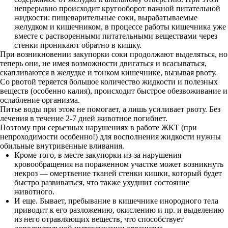
непрерывно происходит кругооборот важной питательной
жидкости: пищеварительные соки, вырабатываемые
желудком и кишечником, в процессе работы кишечника уже
вместе с растворенными питательными веществами через
стенки проникают обратно в кишку.
При возникновении закупорки соки продолжают выделяться, но
теперь они, не имея возможности двигаться и всасываться,
скапливаются в желудке и тонком кишечнике, вызывая рвоту.
Со рвотой теряется большое количество жидкости и полезных
веществ (особенно калия), происходит быстрое обезвоживание и
ослабление организма.
Питье воды при этом не помогает, а лишь усиливает рвоту. Без
лечения в течение 2-7 дней животное погибнет.
Поэтому при серьезных нарушениях в работе ЖКТ (при
непроходимости особенно!) для восполнения жидкости нужны
обильные внутривенные вливания.
Кроме того, в месте закупорки из-за нарушения
кровообращения на пораженном участке может возникнуть
некроз — омертвение тканей стенки кишки, который будет
быстро развиваться, что также ухудшит состояние
животного.
И еще. Бывает, пребывание в кишечнике инородного тела
приводит к его разложению, окислению и пр. и выделению
из него отравляющих веществ, что способствует