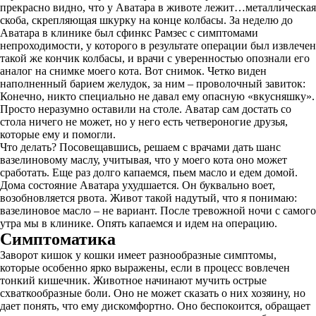
прекрасно видно, что у Аватара в животе лежит…металлическая
скоба, скрепляющая шкурку на конце колбасы. За неделю до
Аватара в клинике был сфинкс Рамзес с симптомами
непроходимости, у которого в результате операции был извлечен
такой же кончик колбасы, и врачи с уверенностью опознали его
аналог на снимке моего кота. Вот снимок. Четко виден
наполненный барием желудок, за ним – проволочный завиток:
Конечно, никто специально не давал ему опасную «вкусняшку».
Просто неразумно оставили на столе. Аватар сам достать со
стола ничего не может, но у него есть четвероногие друзья,
которые ему и помогли.
Что делать? Посовещавшись, решаем с врачами дать шанс
вазелиновому маслу, учитывая, что у моего кота оно может
сработать. Еще раз долго капаемся, пьем масло и едем домой.
Дома состояние Аватара ухудшается. Он буквально воет,
возобновляется рвота. Живот такой надутый, что я понимаю:
вазелиновое масло – не вариант. После тревожной ночи с самого
утра мы в клинике. Опять капаемся и идем на операцию.
Симптоматика
Заворот кишок у кошки имеет разнообразные симптомы,
которые особенно ярко выражены, если в процесс вовлечен
тонкий кишечник. Животное начинают мучить острые
схваткообразные боли. Оно не может сказать о них хозяину, но
дает понять, что ему дискомфортно. Оно беспокоится, обращает