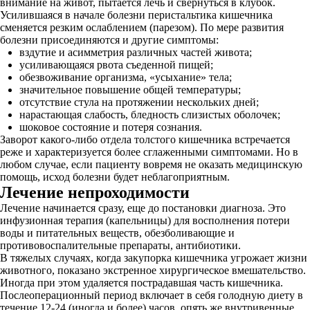
внимание на живот, пытается лечь и свернуться в клубок.
Усилившаяся в начале болезни перистальтика кишечника
сменяется резким ослаблением (парезом). По мере развития
болезни присоединяются и другие симптомы:
вздутие и асимметрия различных частей живота;
усиливающаяся рвота съеденной пищей;
обезвоживание организма, «усыхание» тела;
значительное повышение общей температуры;
отсутствие стула на протяжении нескольких дней;
нарастающая слабость, бледность слизистых оболочек;
шоковое состояние и потеря сознания.
Заворот какого-либо отдела толстого кишечника встречается
реже и характеризуется более сглаженными симптомами. Но в
любом случае, если пациенту вовремя не оказать медицинскую
помощь, исход болезни будет неблагоприятным.
Лечение непроходимости
Лечение начинается сразу, еще до постановки диагноза. Это
инфузионная терапия (капельницы) для восполнения потери
воды и питательных веществ, обезболивающие и
противовоспалительные препараты, антибиотики.
В тяжелых случаях, когда закупорка кишечника угрожает жизни
животного, показано экстренное хирургическое вмешательство.
Иногда при этом удаляется пострадавшая часть кишечника.
Послеоперационный период включает в себя голодную диету в
течение 12-24 (иногда и более) часов, опять же внутривенные