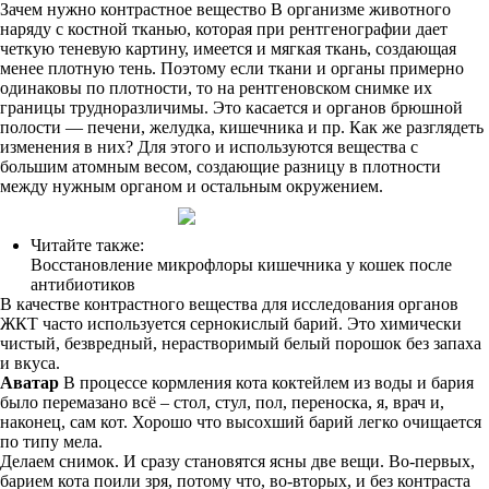
Зачем нужно контрастное вещество В организме животного
наряду с костной тканью, которая при рентгенографии дает
четкую теневую картину, имеется и мягкая ткань, создающая
менее плотную тень. Поэтому если ткани и органы примерно
одинаковы по плотности, то на рентгеновском снимке их
границы трудноразличимы. Это касается и органов брюшной
полости — печени, желудка, кишечника и пр. Как же разглядеть
изменения в них? Для этого и используются вещества с
большим атомным весом, создающие разницу в плотности
между нужным органом и остальным окружением.
Читайте также:
Восстановление микрофлоры кишечника у кошек после
антибиотиков
В качестве контрастного вещества для исследования органов
ЖКТ часто используется сернокислый барий. Это химически
чистый, безвредный, нерастворимый белый порошок без запаха
и вкуса.
Аватар
В процессе кормления кота коктейлем из воды и бария
было перемазано всё – стол, стул, пол, переноска, я, врач и,
наконец, сам кот. Хорошо что высохший барий легко очищается
по типу мела.
Делаем снимок. И сразу становятся ясны две вещи. Во-первых,
барием кота поили зря, потому что, во-вторых, и без контраста