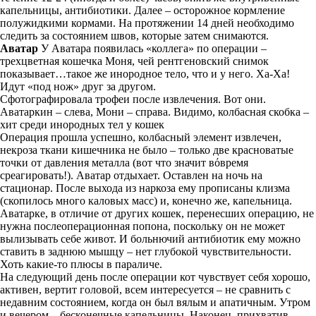
капельницы, антибиотики. Далее – осторожное кормление
полужидкими кормами. На протяжении 14 дней необходимо
следить за состоянием швов, которые затем снимаются.
Аватар
У Аватара появилась «коллега» по операции –
трехцветная кошечка Моня, чей рентгеновский снимок
показывает…такое же инородное тело, что и у него. Ха-Ха!
Идут «под нож» друг за другом.
Сфотографировала трофеи после извлечения. Вот они.
Аватаркин – слева, Мони – справа. Видимо, колбасная скобка –
хит среди инородных тел у кошек
Операция прошла успешно, колбасный элемент извлечен,
некроза ткани кишечника не было – только две красноватые
точки от давления металла (вот что значит вόвремя
среагировать!). Аватар отдыхает. Оставлен на ночь на
стационар. После выхода из наркоза ему прописаны клизма
(скопилось много каловых масс) и, конечно же, капельница.
Аватарке, в отличие от других кошек, перенесших операцию, не
нужна послеоперационная попона, поскольку он не может
вылизывать себе живот. И больнючий антибиотик ему можно
ставить в заднюю мышцу – нет глубокой чувствительности.
Хоть какие-то плюсы в параличе.
На следующий день после операции кот чувствует себя хорошо,
активен, вертит головой, всем интересуется – не сравнить с
недавним состоянием, когда он был вялым и апатичным. Утром
и вечером – бесконечные капельницы. Наконец, прихватив