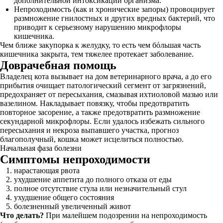
дополнительной интоксикации организма.
Непроходимость (как и хронические запоры) провоцирует
размножение гнилостных и других вредных бактерий, что
приводит к серьезному нарушению микрофлоры
кишечника.
Чем ближе закупорка к желудку, то есть чем бόльшая часть
кишечника закрыта, тем тяжелее протекает заболевание.
Доврачебная помощь
Владелец кота вызывает на дом ветеринарного врача, а до его
прибытия очищает патологический сегмент от загрязнений,
предохраняет от пересыхания, смазывая ихтиоловой мазью или
вазелином. Накладывает повязку, чтобы предотвратить
повторное засорение, а также предотвратить размножение
секундарной микрофлоры. Если удалось избежать сильного
пересыхания и некроза выпавшего участка, прогноз
благополучный, кошка может исцелиться полностью.
Начальная фаза болезни
Симптомы непроходимости
нарастающая рвота
ухудшение аппетита до полного отказа от еды
полное отсутствие стула или незначительный стул
ухудшение общего состояния
болезненный увеличенный живот
Что делать?
При малейшем подозрении на непроходимость