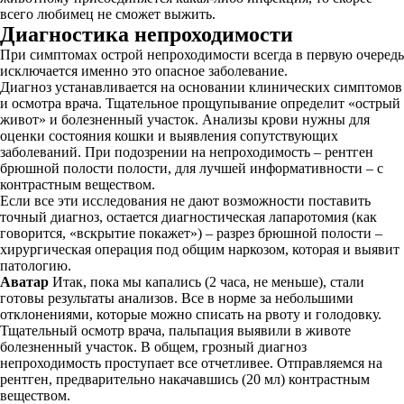
всего любимец не сможет выжить.
Диагностика непроходимости
При симптомах острой непроходимости всегда в первую очередь
исключается именно это опасное заболевание.
Диагноз устанавливается на основании клинических симптомов
и осмотра врача. Тщательное прощупывание определит «острый
живот» и болезненный участок. Анализы крови нужны для
оценки состояния кошки и выявления сопутствующих
заболеваний. При подозрении на непроходимость – рентген
брюшной полости полости, для лучшей информативности – с
контрастным веществом.
Если все эти исследования не дают возможности поставить
точный диагноз, остается диагностическая лапаротомия (как
говорится, «вскрытие покажет») – разрез брюшной полости –
хирургическая операция под общим наркозом, которая и выявит
патологию.
Аватар
Итак, пока мы капались (2 часа, не меньше), стали
готовы результаты анализов. Все в норме за небольшими
отклонениями, которые можно списать на рвоту и голодовку.
Тщательный осмотр врача, пальпация выявили в животе
болезненный участок. В общем, грозный диагноз
непроходимость проступает все отчетливее. Отправляемся на
рентген, предварительно накачавшись (20 мл) контрастным
веществом.