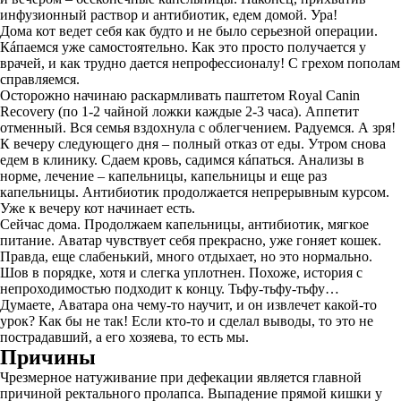
инфузионный раствор и антибиотик, едем домой. Ура!
Дома кот ведет себя как будто и не было серьезной операции.
Кáпаемся уже самостоятельно. Как это просто получается у
врачей, и как трудно дается непрофессионалу! С грехом пополам
справляемся.
Осторожно начинаю раскармливать паштетом Royal Canin
Recovery (по 1-2 чайной ложки каждые 2-3 часа). Аппетит
отменный. Вся семья вздохнула с облегчением. Радуемся. А зря!
К вечеру следующего дня – полный отказ от еды. Утром снова
едем в клинику. Сдаем кровь, садимся кáпаться. Анализы в
норме, лечение – капельницы, капельницы и еще раз
капельницы. Антибиотик продолжается непрерывным курсом.
Уже к вечеру кот начинает есть.
Сейчас дома. Продолжаем капельницы, антибиотик, мягкое
питание. Аватар чувствует себя прекрасно, уже гоняет кошек.
Правда, еще слабенький, много отдыхает, но это нормально.
Шов в порядке, хотя и слегка уплотнен. Похоже, история с
непроходимостью подходит к концу. Тьфу-тьфу-тьфу…
Думаете, Аватара она чему-то научит, и он извлечет какой-то
урок? Как бы не так! Если кто-то и сделал выводы, то это не
пострадавший, а его хозяева, то есть мы.
Причины
Чрезмерное натуживание при дефекации является главной
причиной ректального пролапса. Выпадение прямой кишки у