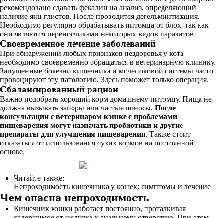
рекомендовано сдавать фекалии на анализ, определяющий
наличие яиц глистов. После проводится дегельминтизация.
Необходимо регулярно обрабатывать питомца от блох, так как
они являются переносчиками некоторых видов паразитов.
Своевременное лечение заболеваний
При обнаружении любых признаков нездоровья у кота
необходимо своевременно обращаться в ветеринарную клинику.
Запущенные болезни кишечника и мочеполовой системы часто
провоцируют эту патологию. Здесь поможет только операция.
Сбалансированный рацион
Важно подобрать хороший корм домашнему питомцу. Пища не
должна вызывать запоры или частые поносы.
После
консультации с ветеринаром кошке с проблемами
пищеварения могут назначать пробиотики и другие
препараты для улучшения пищеварения
. Также стоит
отказаться от использования сухих кормов на постоянной
основе.
Читайте также:
Непроходимость кишечника у кошек: симптомы и лечение
Чем опасна непроходимость
Кишечник кошки работает постоянно, проталкивая
содержимое от желудка к анальному отверстию. При этом