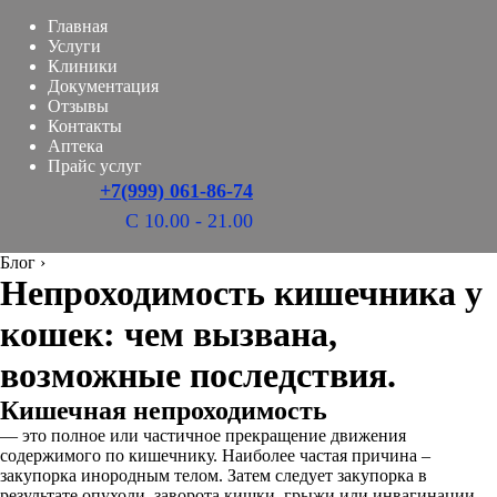
Главная
Услуги
Клиники
Документация
Отзывы
Контакты
Аптека
Прайс услуг
+7(999) 061-86-74
С 10.00 - 21.00
Блог
›
Непроходимость кишечника у
кошек: чем вызвана,
возможные последствия.
Кишечная непроходимость
— это полное или частичное прекращение движения
содержимого по кишечнику. Наиболее частая причина –
закупорка инородным телом. Затем следует закупорка в
результате опухоли, заворота кишки, грыжи или инвагинации