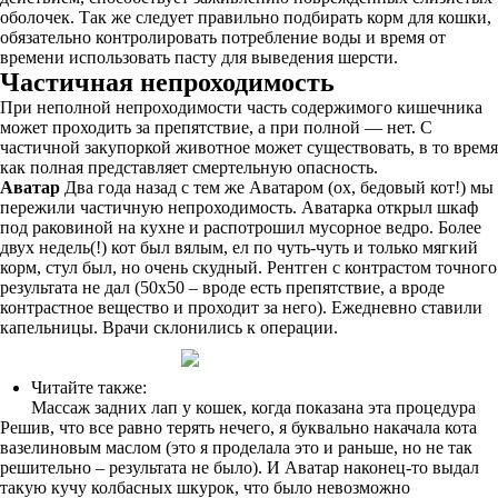
оболочек. Так же следует правильно подбирать корм для кошки,
обязательно контролировать потребление воды и время от
времени использовать пасту для выведения шерсти.
Частичная непроходимость
При неполной непроходимости часть содержимого кишечника
может проходить за препятствие, а при полной — нет. С
частичной закупоркой животное может существовать, в то время
как полная представляет смертельную опасность.
Аватар
Два года назад с тем же Аватаром (ох, бедовый кот!) мы
пережили частичную непроходимость. Аватарка открыл шкаф
под раковиной на кухне и распотрошил мусорное ведро. Более
двух недель(!) кот был вялым, ел по чуть-чуть и только мягкий
корм, стул был, но очень скудный. Рентген с контрастом точного
результата не дал (50х50 – вроде есть препятствие, а вроде
контрастное вещество и проходит за него). Ежедневно ставили
капельницы. Врачи склонились к операции.
Читайте также:
Массаж задних лап у кошек, когда показана эта процедура
Решив, что все равно терять нечего, я буквально накачала кота
вазелиновым маслом (это я проделала это и раньше, но не так
решительно – результата не было). И Аватар наконец-то выдал
такую кучу колбасных шкурок, что было невозможно