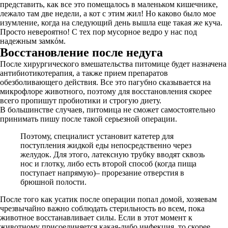
представить, как все это помещалось в маленьком кишечнике,
лежало там две недели, а кот с этим жил! Но каково было мое
изумление, когда на следующий день вышла еще такая же куча.
Просто невероятно! С тех пор мусорное ведро у нас под
надежным замкόм.
Восстановление после недуга
После хирургического вмешательства питомице будет назначена
антибиотикотерапия, а также прием препаратов
обезболивающего действия. Все это пагубно сказывается на
микрофлоре животного, поэтому для восстановления скорее
всего пропишут пробиотики и строгую диету.
В большинстве случаев, питомица не сможет самостоятельно
принимать пишу после такой серьезной операции.
Поэтому, специалист установит катетер для
поступления жидкой еды непосредственно через
желудок. Для этого, латексную трубку вводят сквозь
нос и глотку, либо есть второй способ (когда пища
поступает напрямую)– прорезание отверстия в
брюшной полости.
После того как усатик после операции попал домой, хозяевам
чрезвычайно важно соблюдать стерильность во всем, пока
животное восстанавливает силы. Если в этот момент к
животному присоединяется какая-либо инфекция, то скорее