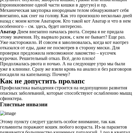
(проникновение одной части кишки в другую) и пр.
Механическая закупорка инородным телом обнаруживает себя
внезапно, как снег на голову. Как это произошло несколько дней
назад с моим котом Аватаром. Кто такой кот Аватар и что в нем
особенного – см. здесь, будет интересно.
Аватар
Днем внезапно началась рвота. Сперва я не придала
этому значения. Ну, вырвало разок, с кем не бывает? Еще раз.
Уже насторожило. И совсем я заволновалась, когда кот наотрез
отказался от еды, даже не посмотрев в сторону миски. Для
проверки предложила невозможное лакомство – кусочек
курочки. Решительный отказ. Всё, дело плохо!
Продолжалась рвота и ночью. А на следующее утро мы были
уже в клинике. Сразу же взяли кровь на анализ и без разговоров
посадили на капельницу. Почему?
Как не допустить пролапс
Профилактика выпадения строится на недопущении развития
опасных заболеваний, которые способствуют ослаблению мышц
сфинктера.
Глистные инвазии
Этому пункту следует уделить особое внимание, так как
гельминты поражают кошек любого возраста. Из-за паразитов
развивается большинство кишечных патологий. 1 раз в квартал