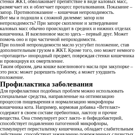
стенки ЖКТ, обволакивает препятствие в виде каловых масс,
размягчает их и облегчает процесс проталкивания. Показание –
запор. Противопоказание – кишечная непроходимость.
Вот мы и подошли к сложной дилемме: запор или
непроходимость? При запоре скопление и затвердевание
каловых масс обычно происходит в средних и нижних отделах
кишечника. И вазелиновое масло здесь – первый друг. Может
помочь оно и при частичной непроходимости.
При полной непроходимости масло усугубит положение, став
дополнительным грузом в ЖКТ. Кроме того, оно может немного
«протащить» инородный предмет, повреждая стенки кишечника
и провоцируя их омертвление.
Таким образом, дача кошке вазелинового масла при закупорке –
это риск: может разрешить проблему, а может ухудшить
положение.
Профилактика заболевания
Для профилактики подобных проблем можно использовать
специальные средства, направленные на оптимизацию
процессов пищеварения и нормализацию микрофлоры
кишечника кота. Например, кормовая добавка «Ветелакт»
содержит в своем составе пребиотики, лактозу и прочие
вещества. Она стимулирует рост лакто- и бифидобактерий,
способствует подавлению патогенной микрофлоры,
стимулирует перистальтику кишечника, обладает слабительным
действием, способствует заживлению поврежденных слизистых