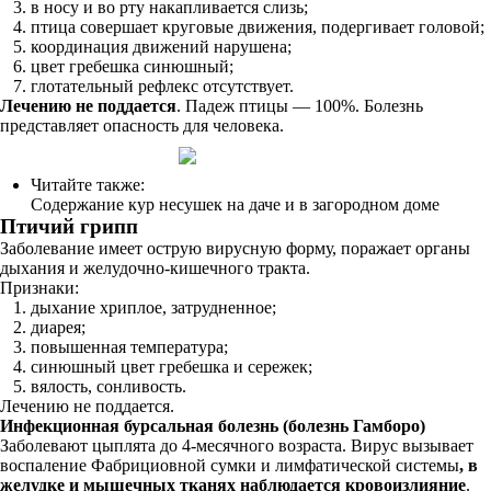
в носу и во рту накапливается слизь;
птица совершает круговые движения, подергивает головой;
координация движений нарушена;
цвет гребешка синюшный;
глотательный рефлекс отсутствует.
Лечению не поддается
. Падеж птицы — 100%. Болезнь
представляет опасность для человека.
Читайте также:
Содержание кур несушек на даче и в загородном доме
Птичий грипп
Заболевание имеет острую вирусную форму, поражает органы
дыхания и желудочно-кишечного тракта.
Признаки:
дыхание хриплое, затрудненное;
диарея;
повышенная температура;
синюшный цвет гребешка и сережек;
вялость, сонливость.
Лечению не поддается.
Инфекционная бурсальная болезнь (болезнь Гамборо)
Заболевают цыплята до 4-месячного возраста. Вирус вызывает
воспаление Фабрициовной сумки и лимфатической системы
, в
желудке и мышечных тканях наблюдается кровоизлияние
.