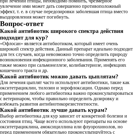
при лечении птицы, необходимо помнить, чрезмерное
увлечение ими может дать совершенно противоположный
эффект, т. е. в случае передозировки заболевшая птица вместо
выздоровления может погибнуть.
Вопрос-ответ
Какой антибиотик широкого спектра действия
подходит для кур?
«Офлосан» является антибиотиком, который имеет очень
широкий спектр действия. Данный препарат идеально подходит
для тех случаев, когда невозможно точно определить природу
возникновения инфекционного заболевания. Применять его
также можно при сальмонеллезе, колибактериозе, инфекциях
кишечного тракта и др.
Какой антибиотик можно давать цыплятам?
Для лечения цыплят часто используют антибиотики, такие как
окситетрациклин, тилозин и энрофлоксацин. Однако перед
применением любого антибиотика важно проконсультироваться
с ветеринаром, чтобы правильно определить дозировку и
избежать развития антибиотикорезистентности.
Какой антибиотик лучше давать курам?
Выбор антибиотика для кур зависит от конкретной болезни и
состояния птиц. Чаще всего используют препараты на основе
окситетрациклина, амоксициллина или флуорохинолов, но
перед применением обязательно проконсультируйтесь с