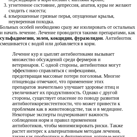
угнетенное состояние, депрессия, апатия, куры не желают
сходить с насеста;
взъерошенные грязные перья, опущенные крылья,
неуверенная походка.
Больных особей необходимо сразу же изолировать от остальных
и начать лечение. Лечение проводится такими препаратами, как
сульфадимезин, золен, кокцидин, фуразолидон
. Антибиотик
смешивается с водой или добавляется в корм.
Лечение кур и цыплят антибиотиками вызывает
множество обсуждений среди фермеров и
ветеринаров. С одной стороны, антибиотики могут
эффективно справляться с инфекциями,
предотвращая массовые потери поголовья. Многие
птицеводы отмечают, что применение этих
препаратов значительно улучшает здоровье птиц и
увеличивает их продуктивность. Однако с другой
стороны, существует опасение по поводу развития
антибиотикорезистентности, что может привести к
проблемам как в животноводстве, так и в медицине.
Некоторые эксперты подчеркивают важность
соблюдения норм и правил применения
антибиотиков, чтобы минимизировать риски. Также
растет интерес к альтернативным методам лечения,
таким как пробиотики и фитотерапия, которые могут