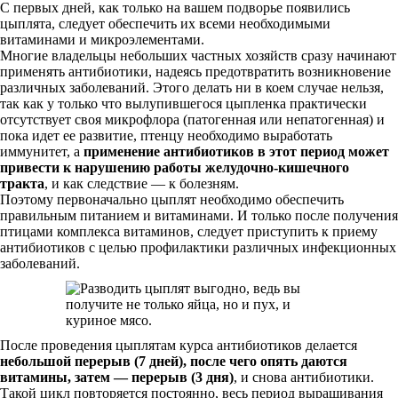
С первых дней, как только на вашем подворье появились
цыплята, следует обеспечить их всеми необходимыми
витаминами и микроэлементами.
Многие владельцы небольших частных хозяйств сразу начинают
применять антибиотики, надеясь предотвратить возникновение
различных заболеваний. Этого делать ни в коем случае нельзя,
так как у только что вылупившегося цыпленка практически
отсутствует своя микрофлора (патогенная или непатогенная) и
пока идет ее развитие, птенцу необходимо выработать
иммунитет, а
применение антибиотиков в этот период может
привести к нарушению работы желудочно-кишечного
тракта
, и как следствие — к болезням.
Поэтому первоначально цыплят необходимо обеспечить
правильным питанием и витаминами. И только после получения
птицами комплекса витаминов, следует приступить к приему
антибиотиков с целью профилактики различных инфекционных
заболеваний.
После проведения цыплятам курса антибиотиков делается
небольшой перерыв (7 дней), после чего опять даются
витамины, затем — перерыв (3 дня)
, и снова антибиотики.
Такой цикл повторяется постоянно, весь период выращивания