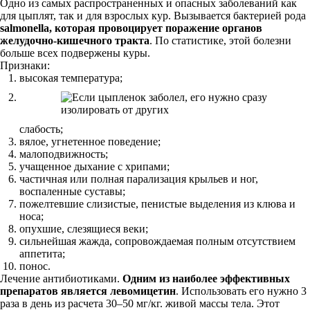
Одно из самых распространенных и опасных заболеваний как
для цыплят, так и для взрослых кур. Вызывается бактерией рода
salmonella, которая провоцирует поражение органов
желудочно-кишечного тракта
. По статистике, этой болезни
больше всех подвержены куры.
Признаки:
высокая температура;
слабость;
вялое, угнетенное поведение;
малоподвижность;
учащенное дыхание с хрипами;
частичная или полная парализация крыльев и ног,
воспаленные суставы;
пожелтевшие слизистые, пенистые выделения из клюва и
носа;
опухшие, слезящиеся веки;
сильнейшая жажда, сопровождаемая полным отсутствием
аппетита;
понос.
Лечение антибиотиками.
Одним из наиболее эффективных
препаратов является левомицетин
. Использовать его нужно 3
раза в день из расчета 30–50 мг/кг. живой массы тела. Этот