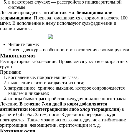
в некоторых случаях — расстройство пищеварительной
системы.
Лечение проводится антибиотиками:
биомицином или
террамицином
. Препарат смешивается с кормом в расчете 100
мг/кг. В дополнение к нему используют сульфадимезин и
поливитамины.
Читайте также:
Насест для кур – особенности изготовления своими руками
Микоплазмоз
Респираторное заболевание. Проявляется у кур все возрастных
групп.
Признаки:
воспаленные, покрасневшие глаза;
выделение слизи и жидкости из носа;
затрудненное, хриплое дыхание, которое сопровождается
кашлем и чиханьем;
иногда бывает расстройство желудочно-кишечного тракта.
Лечение.
В течение 7-ми дней в корм добавляются
антибиотики (окситетрациклин либо хлор тетрациклин)
в
расчете 0,4 гр/кг. Затем, после 3-дневного перерыва, курс
повторяется. Также можно использовать другие антибиотики:
эритромицин, левомицетин, стрептомицин и т. д.
Куриная оспа