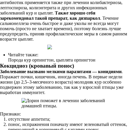
антибиотик применяется также при лечении колибактериоза,
лептоспироза, колиэнтерита и других инфекционных
заболеваний кур и цыплят.
Также хорошо себя
зарекомендовал такой препарат, как дизпаркол
. Течение
сальмонеллеза очень быстрое и даже уколы не всегда могут
помочь (просто не хватает времени), поэтому болезнь лучше
предупредить, приняв профилактические меры в самом раннем
возрасте цыплят.
Читайте также:
Порода кур орпингтон, цыплята орпингтон
Кокцидиоз (кровавый понос)
Заболевание вызвано мелкими паразитами — конидиями
.
Поражает почки, кишечник, иногда печень. В первые недели
жизни (до 2,5–3-месячного возраста) молодняк кур особенно
подвержен этому заболеванию, так как у взрослой птицы уже
выработан иммунитет.
Признаки:
отсутствие аппетита;
понос, испражнения поначалу имеют зеленоватый оттенок,
переходящий в коричневый с каплями крови;