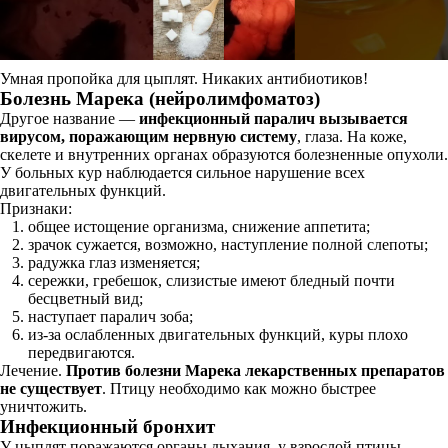
Умная пропойка для цыплят. Никаких антибиотиков!
Болезнь Марека (нейролимфоматоз)
Другое название —
инфекционный паралич вызывается
вирусом, поражающим нервную систему
, глаза. На коже,
скелете и внутренних органах образуются болезненные опухоли.
У больных кур наблюдается сильное нарушение всех
двигательных функций.
Признаки:
общее истощение организма, снижение аппетита;
зрачок сужается, возможно, наступление полной слепоты;
радужка глаз изменяется;
сережки, гребешок, слизистые имеют бледный почти
бесцветный вид;
наступает паралич зоба;
из-за ослабленных двигательных функций, куры плохо
передвигаются.
Лечение.
Против болезни Марека лекарственных препаратов
не существует
. Птицу необходимо как можно быстрее
уничтожить.
Инфекционный бронхит
У цыплят поражаются органы дыхания, у взрослой птицы