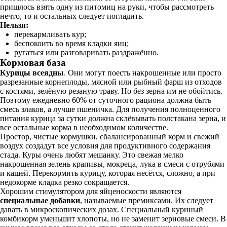
пришлось взять одну из питомиц на руки, чтобы рассмотреть
нечто, то и остальных следует погладить.
Нельзя:
перекармливать кур;
беспокоить во время кладки яиц;
ругаться или разговаривать раздражённо.
Кормовая база
Курицы всеядны
. Они могут поесть накрошенные или просто
разрезанные корнеплоды, мясной или рыбный фарш из отходов
с костями, зелёную резаную траву. Но без зерна им не обойтись.
Поэтому ежедневно 60% от суточного рациона должна быть
смесь злаков, а лучше пшеничка. Для получения полноценного
питания курица за сутки должна склёвывать полстакана зерна, и
все остальные корма в необходимом количестве.
Простор, чистые кормушки, сбалансированный корм и свежий
воздух создадут все условия для продуктивного содержания
стада. Куры очень любят мешанку. Это свежая мелко
накрошенная зелень крапивы, мокреца, лука в смеси с отрубями
и кашей. Перекормить курицу, которая несётся, сложно, а при
недокорме кладка резко сокращается.
Хорошим стимулятором для яйценоскости являются
специальные добавки
, называемые премиксами. Их следует
давать в микроскопических дозах. Специальный куриный
комбикорм уменьшит хлопоты, но не заменит зерновые смеси. В