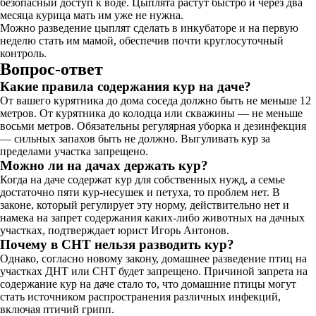
безопасный доступ к воде. Цыплята растут быстро и через два
месяца курица мать им уже не нужна.
Можно разведение цыплят сделать в инкубаторе и на первую
неделю стать им мамой, обеспечив почти круглосуточный
контроль.
Вопрос-ответ
Какие правила содержания кур на даче?
От вашего курятника до дома соседа должно быть не меньше 12
метров. От курятника до колодца или скважины — не меньше
восьми метров. Обязательны регулярная уборка и дезинфекция
— сильных запахов быть не должно. Выгуливать кур за
пределами участка запрещено.
Можно ли на дачах держать кур?
Когда на даче содержат кур для собственных нужд, а семье
достаточно пяти кур-несушек и петуха, то проблем нет. В
законе, который регулирует эту норму, действительно нет и
намека на запрет содержания каких-либо животных на дачных
участках, подтверждает юрист Игорь Антонов.
Почему в СНТ нельзя разводить кур?
Однако, согласно новому закону, домашнее разведение птиц на
участках ДНТ или СНТ будет запрещено. Причиной запрета на
содержание кур на даче стало то, что домашние птицы могут
стать источником распространения различных инфекций,
включая птичий грипп.