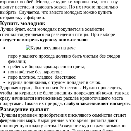
взрослых особей. Молодые курочки хороши тем, что сразу
начнут нестись и радовать хозяев. Но их нужно правильно
выбрать. Случается, что вместо молодых можно купить
отбраковку с фабрики.
Купить молодняк
Лучше будет, если молодняк покупается в хозяйстве,
специализирующемся на разведении птицы. При выборе
следует осмотреть курочку внимательно:
перо у заднего прохода должно быть чистым без следов
фекалий;
гребень и борода ярко-красного цвета;
ноги жёлтые без наростов;
перо плотное, гладкое, блестящее;
курица подвижная, с трудом попадает в сачок.
Здоровая курица быстро начнёт нестись. Нужно проследить,
чтобы на курицах не было внешних повреждений кожи, так как
сразу начинается интенсивных расклёв кровоточащего места
подругами. Такова их природа,
слабую заклёвывают насмерть
.
Разведение цыплят
Лучшим временем приобретения писклявого семейства станет
февраль или март. Выращенные в это время цыплята дают
полноценную кладку летом. Разведение кур на даче возможно
только при годичном проживании. Тогда молодки будут