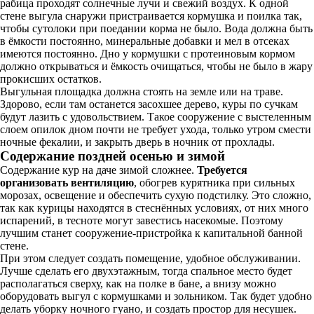
рабица проходят солнечные лучи и свежий воздух. К одной
стене выгула снаружи пристраивается кормушка и поилка так,
чтобы сутолоки при поедании корма не было. Вода должна быть
в ёмкости постоянно, минеральные добавки и мел в отсеках
имеются постоянно. Дно у кормушки с протеиновым кормом
должно открываться и ёмкость очищаться, чтобы не было в жару
прокисших остатков.
Выгульная площадка должна стоять на земле или на траве.
Здорово, если там останется засохшее дерево, куры по сучкам
будут лазить с удовольствием. Такое сооружение с выстеленным
слоем опилок дном почти не требует ухода, только утром смести
ночные фекалии, и закрыть дверь в ночник от прохлады.
Содержание поздней осенью и зимой
Содержание кур на даче зимой сложнее.
Требуется
организовать вентиляцию
, обогрев курятника при сильных
морозах, освещение и обеспечить сухую подстилку. Это сложно,
так как курицы находятся в стеснённых условиях, от них много
испарений, в тесноте могут завестись насекомые. Поэтому
лучшим станет сооружение-пристройка к капитальной банной
стене.
При этом следует создать помещение, удобное обслуживании.
Лучше сделать его двухэтажным, тогда спальное место будет
располагаться сверху, как на полке в бане, а внизу можно
оборудовать выгул с кормушками и зольником. Так будет удобно
делать уборку ночного гуано, и создать простор для несушек.