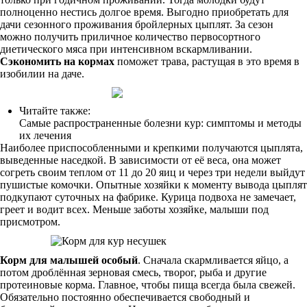
полноценно нестись долгое время. Выгодно приобретать для
дачи сезонного проживания бройлерных цыплят. За сезон
можно получить приличное количество первосортного
диетического мяса при интенсивном вскармливании.
Сэкономить на кормах
поможет трава, растущая в это время в
изобилии на даче.
Читайте также:
Самые распространенные болезни кур: симптомы и методы
их лечения
Наиболее приспособленными и крепкими получаются цыплята,
выведенные наседкой. В зависимости от её веса, она может
согреть своим теплом от 11 до 20 яиц и через три недели выйдут
пушистые комочки. Опытные хозяйки к моменту вывода цыплят
подкупают суточных на фабрике. Курица подвоха не замечает,
греет и водит всех. Меньше заботы хозяйке, малыши под
присмотром.
Корм для малышей особый
. Сначала скармливается яйцо, а
потом дроблённая зерновая смесь, творог, рыба и другие
протеиновые корма. Главное, чтобы пища всегда была свежей.
Обязательно постоянно обеспечивается свободный и