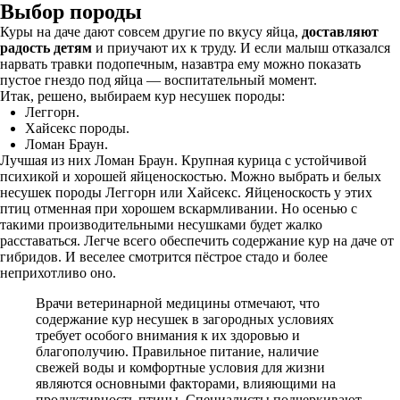
Выбор породы
Куры на даче дают совсем другие по вкусу яйца,
доставляют
радость детям
и приучают их к труду. И если малыш отказался
нарвать травки подопечным, назавтра ему можно показать
пустое гнездо под яйца — воспитательный момент.
Итак, решено, выбираем кур несушек породы:
Леггорн.
Хайсекс породы.
Ломан Браун.
Лучшая из них Ломан Браун. Крупная курица с устойчивой
психикой и хорошей яйценоскостью. Можно выбрать и белых
несушек породы Леггорн или Хайсекс. Яйценоскость у этих
птиц отменная при хорошем вскармливании. Но осенью с
такими производительными несушками будет жалко
расставаться. Легче всего обеспечить содержание кур на даче от
гибридов. И веселее смотрится пёстрое стадо и более
неприхотливо оно.
Врачи ветеринарной медицины отмечают, что
содержание кур несушек в загородных условиях
требует особого внимания к их здоровью и
благополучию. Правильное питание, наличие
свежей воды и комфортные условия для жизни
являются основными факторами, влияющими на
продуктивность птицы. Специалисты подчеркивают