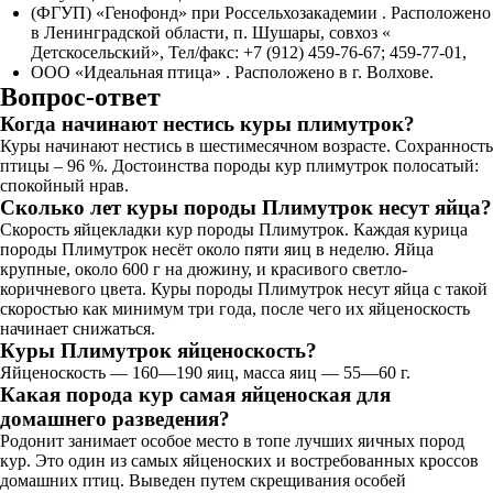
(ФГУП) «Генофонд» при Россельхозакадемии . Расположено
в Ленинградской области, п. Шушары, совхоз «
Детскосельский», Тел/факс: +7 (912) 459-76-67; 459-77-01,
ООО «Идеальная птица» . Расположено в г. Волхове.
Вопрос-ответ
Когда начинают нестись куры плимутрок?
Куры начинают нестись в шестимесячном возрасте. Сохранность
птицы – 96 %. Достоинства породы кур плимутрок полосатый:
спокойный нрав.
Сколько лет куры породы Плимутрок несут яйца?
Скорость яйцекладки кур породы Плимутрок. Каждая курица
породы Плимутрок несёт около пяти яиц в неделю. Яйца
крупные, около 600 г на дюжину, и красивого светло-
коричневого цвета. Куры породы Плимутрок несут яйца с такой
скоростью как минимум три года, после чего их яйценоскость
начинает снижаться.
Куры Плимутрок яйценоскость?
Яйценоскость — 160—190 яиц, масса яиц — 55—60 г.
Какая порода кур самая яйценоская для
домашнего разведения?
Родонит занимает особое место в топе лучших яичных пород
кур. Это один из самых яйценоских и востребованных кроссов
домашних птиц. Выведен путем скрещивания особей