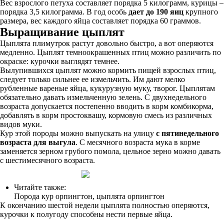
Вес взрослого петуха составляет порядка 5 килограмм, курицы –
порядка 3,5 килограмма. В год особь
дает до 190 яиц
крупного
размера, вес каждого яйца составляет порядка 60 граммов.
Выращивание цыплят
Цыплята плимутрок растут довольно быстро, а вот оперяются
медленно. Цыплят темноокрашенных птиц можно различить по
окраске: курочки выглядят темнее.
Вылупившихся цыплят можно кормить пищей взрослых птиц,
следует только сильнее ее измельчить. Им дают мелко
рубленные вареные яйца, кукурузную муку, творог. Цыплятам
обязательно давать измельченную зелень. С двухнедельного
возраста допускается постепенно вводить в корм комбикорма,
добавлять в корм простоквашу, кормовую смесь из различных
видов муки.
Кур этой породы можно выпускать на улицу
с пятинедельного
возраста для выгула
. С месячного возраста мука в корме
заменяется зерном грубого помола, цельное зерно можно давать
с шестимесячного возраста.
Читайте также:
Порода кур орпингтон, цыплята орпингтон
К окончанию шестой недели цыплята полностью оперяются,
курочки к полугоду способны нести первые яйца.