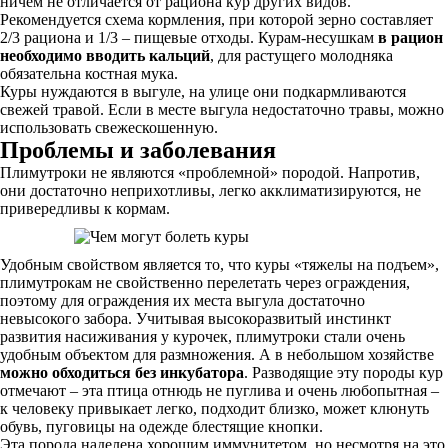
ничем не отличается от рациона кур других видов.
Рекомендуется схема кормления, при которой зерно составляет
2/3 рациона и 1/3 – пищевые отходы. Курам-несушкам
в рацион
необходимо вводить кальций
, для растущего молодняка
обязательна костная мука.
Куры нуждаются в выгуле, на улице они подкармливаются
свежей травой. Если в месте выгула недостаточно травы, можно
использовать свежескошенную.
Проблемы и заболевания
Плимутроки не являются «проблемной» породой. Напротив,
они достаточно неприхотливы, легко акклиматизируются, не
привередливы к кормам.
Удобным свойством является то, что куры «тяжелы на подъем»,
плимутрокам не свойственно перелетать через ограждения,
поэтому для ограждения их места выгула достаточно
невысокого забора. Учитывая высокоразвитый инстинкт
развития насиживания у курочек, плимутроки стали очень
удобным объектом для размножения. А в небольшом хозяйстве
можно обходиться без инкубатора
. Разводящие эту породы кур
отмечают – эта птица отнюдь не пуглива и очень любопытная –
к человеку привыкает легко, подходит близко, может клюнуть
обувь, пуговицы на одежде блестящие кнопки.
Эта порода наделена хорошим иммунитетом, но несмотря на это