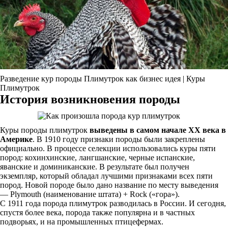
Разведение кур породы Плимутрок как бизнес идея | Куры
Плимутрок
История возникновения породы
Куры породы плимутрок
выведены в самом начале ХХ века в
Америке
. В 1910 году признаки породы были закреплены
официально. В процессе селекции использовались куры пяти
пород: кохинхинские, лангшанские, черные испанские,
яванские и доминиканские. В результате был получен
экземпляр, который обладал лучшими признаками всех пяти
пород. Новой породе было дано название по месту выведения
— Plymouth (наименование штата) + Rock («гора»).
С 1911 года порода плимутрок разводилась в России. И сегодня,
спустя более века, порода также популярна и в частных
подворьях, и на промышленных птицефермах.