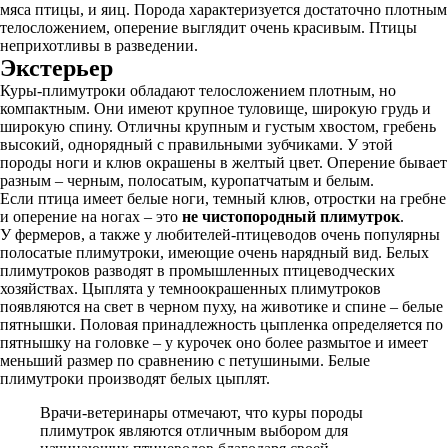
мяса птицы, и яиц. Порода характеризуется достаточно плотным
телосложением, оперение выглядит очень красивым. Птицы
неприхотливы в разведении.
Экстерьер
Куры-плимутроки обладают телосложением плотным, но
компактным. Они имеют крупное туловище, широкую грудь и
широкую спину. Отличны крупным и густым хвостом, гребень
высокий, однорядный с правильными зубчиками. У этой
породы ноги и клюв окрашены в желтый цвет. Оперение бывает
разным – черным, полосатым, куропатчатым и белым.
Если птица имеет белые ноги, темный клюв, отростки на гребне
и оперение на ногах – это
не чистопородный плимутрок
.
У фермеров, а также у любителей-птицеводов очень популярны
полосатые плимутроки, имеющие очень нарядный вид. Белых
плимутроков разводят в промышленных птицеводческих
хозяйствах. Цыплята у темноокрашенных плимутроков
появляются на свет в черном пуху, на животике и спине – белые
пятнышки. Половая принадлежность цыпленка определяется по
пятнышку на головке – у курочек оно более размытое и имеет
меньший размер по сравнению с петушиными. Белые
плимутроки производят белых цыплят.
Врачи-ветеринары отмечают, что куры породы
плимутрок являются отличным выбором для