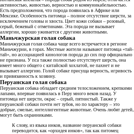
активностью, живостью, верностью и коммуникабельностью.
Есть предположения, что порода появилась в Африке или
Мексике. Особенность питомца – полное отсутствие шерсти, за
исключением головы и хвоста. Цвет кожи собаки – розовый,
серый, бежевый с отметинами. Эта порода не вызывает
аллергии, хорошо уживается с другими животными.
Маньчжурская голая собака
Маньчжурская голая собака чаще всего встречается в регионе
Маньчжурии, в горах. Местные жители называют питомца «тай-
тай», но ассоциацией кинологов порода до сих пор официально
не признана. У пса также полностью отсутствует шерсть, она
имеет много общего с китайской хохлатой, не пахнет и не
вызывает аллергию. Голой собаке присуща верность, игривость
и привязанность к хозяину.
Перуанская голая собака
Перуанская собака обладает средним телосложением, крепкими
лапами, впервые появилась в Перу много веков назад. У
питомца нет шерсти, окрас – серый, пятнистый. Также у
перуанской собаки почти нет зубов, но по характеру – это
добрые, смелые, интеллигентные животные. Очень любят детей,
могут быть охранниками.
К слову, из языка инков, название перуанской собаки
переводится, как «орхидея инков», так как питомец