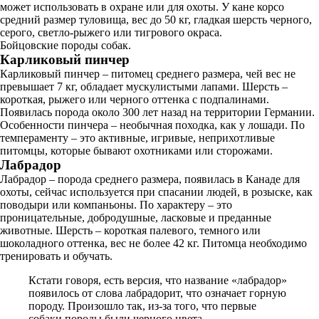
может использовать в охране или для охоты. У кане корсо
средний размер туловища, вес до 50 кг, гладкая шерсть черного,
серого, светло-рыжего или тигрового окраса.
Бойцовские породы собак.
Карликовый пинчер
Карликовый пинчер – питомец среднего размера, чей вес не
превышает 7 кг, обладает мускулистыми лапами. Шерсть –
короткая, рыжего или черного оттенка с подпалинами.
Появилась порода около 300 лет назад на территории Германии.
Особенности пинчера – необычная походка, как у лошади. По
темпераменту – это активные, игривые, неприхотливые
питомцы, которые бывают охотниками или сторожами.
Лабрадор
Лабрадор – порода среднего размера, появилась в Канаде для
охоты, сейчас используется при спасании людей, в розыске, как
поводыри или компаньоны. По характеру – это
проницательные, добродушные, ласковые и преданные
животные. Шерсть – короткая палевого, темного или
шоколадного оттенка, вес не более 42 кг. Питомца необходимо
тренировать и обучать.
Кстати говоря, есть версия, что название «лабрадор»
появилось от слова лабрадорит, что означает горную
породу. Произошло так, из-за того, что первые
собаки породы были черного цвета.