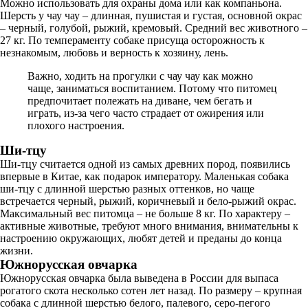
Можно использовать для охраны дома или как компаньона.
Шерсть у чау чау – длинная, пушистая и густая, основной окрас
– черный, голубой, рыжий, кремовый. Средний вес животного –
27 кг. По темпераменту собаке присуща осторожность к
незнакомым, любовь и верность к хозяину, лень.
Важно, ходить на прогулки с чау чау как можно
чаще, заниматься воспитанием. Потому что питомец
предпочитает полежать на диване, чем бегать и
играть, из-за чего часто страдает от ожирения или
плохого настроения.
Ши-тцу
Ши-тцу считается одной из самых древних пород, появились
впервые в Китае, как подарок императору. Маленькая собака
ши-тцу с длинной шерстью разных оттенков, но чаще
встречается черный, рыжий, коричневый и бело-рыжий окрас.
Максимальный вес питомца – не больше 8 кг. По характеру –
активные животные, требуют много внимания, внимательны к
настроению окружающих, любят детей и преданы до конца
жизни.
Южнорусская овчарка
Южнорусская овчарка была выведена в России для выпаса
рогатого скота несколько сотен лет назад. По размеру – крупная
собака с длинной шерстью белого, палевого, серо-пегого