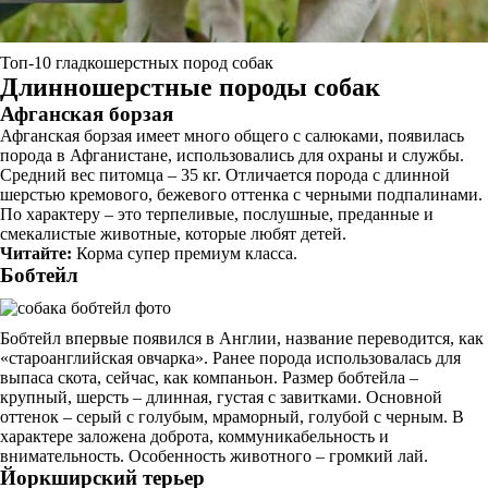
Топ-10 гладкошерстных пород собак
Длинношерстные породы собак
Афганская борзая
Афганская борзая имеет много общего с салюками, появилась
порода в Афганистане, использовались для охраны и службы.
Средний вес питомца – 35 кг. Отличается порода с длинной
шерстью кремового, бежевого оттенка с черными подпалинами.
По характеру – это терпеливые, послушные, преданные и
смекалистые животные, которые любят детей.
Читайте:
Корма супер премиум класса.
Бобтейл
Бобтейл впервые появился в Англии, название переводится, как
«староанглийская овчарка». Ранее порода использовалась для
выпаса скота, сейчас, как компаньон. Размер бобтейла –
крупный, шерсть – длинная, густая с завитками. Основной
оттенок – серый с голубым, мраморный, голубой с черным. В
характере заложена доброта, коммуникабельность и
внимательность. Особенность животного – громкий лай.
Йоркширский терьер