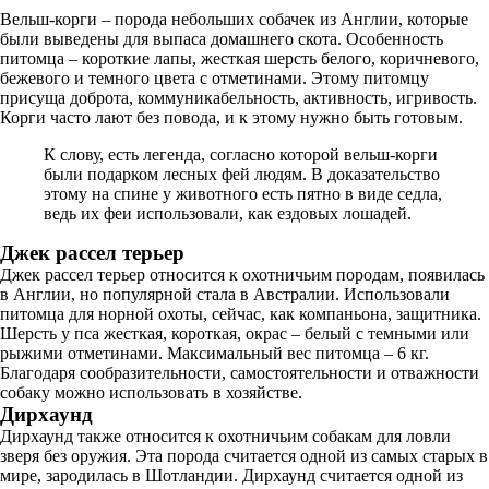
Вельш-корги – порода небольших собачек из Англии, которые
были выведены для выпаса домашнего скота. Особенность
питомца – короткие лапы, жесткая шерсть белого, коричневого,
бежевого и темного цвета с отметинами. Этому питомцу
присуща доброта, коммуникабельность, активность, игривость.
Корги часто лают без повода, и к этому нужно быть готовым.
К слову, есть легенда, согласно которой вельш-корги
были подарком лесных фей людям. В доказательство
этому на спине у животного есть пятно в виде седла,
ведь их феи использовали, как ездовых лошадей.
Джек рассел терьер
Джек рассел терьер относится к охотничьим породам, появилась
в Англии, но популярной стала в Австралии. Использовали
питомца для норной охоты, сейчас, как компаньона, защитника.
Шерсть у пса жесткая, короткая, окрас – белый с темными или
рыжими отметинами. Максимальный вес питомца – 6 кг.
Благодаря сообразительности, самостоятельности и отважности
собаку можно использовать в хозяйстве.
Дирхаунд
Дирхаунд также относится к охотничьим собакам для ловли
зверя без оружия. Эта порода считается одной из самых старых в
мире, зародилась в Шотландии. Дирхаунд считается одной из