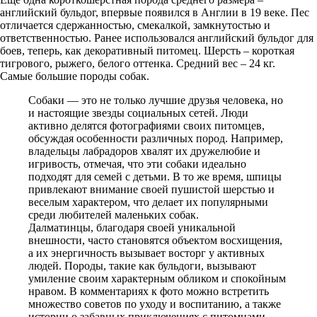
английский бульдог, впервые появился в Англии в 19 веке. Пес
отличается сдержанностью, смекалкой, замкнутостью и
ответственностью. Ранее использовался английский бульдог для
боев, теперь, как декоративный питомец. Шерсть – короткая
тигрового, рыжего, белого оттенка. Средний вес – 24 кг.
Самые большие породы собак.
Собаки — это не только лучшие друзья человека, но
и настоящие звезды социальных сетей. Люди
активно делятся фотографиями своих питомцев,
обсуждая особенности различных пород. Например,
владельцы лабрадоров хвалят их дружелюбие и
игривость, отмечая, что эти собаки идеально
подходят для семей с детьми. В то же время, шпицы
привлекают внимание своей пушистой шерстью и
веселым характером, что делает их популярными
среди любителей маленьких собак.
Далматинцы, благодаря своей уникальной
внешности, часто становятся объектом восхищения,
а их энергичность вызывает восторг у активных
людей. Породы, такие как бульдоги, вызывают
умиление своим характерным обликом и спокойным
нравом. В комментариях к фото можно встретить
множество советов по уходу и воспитанию, а также
истории о забавных приключениях с питомцами.