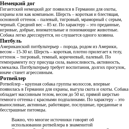
Немецкий дог
Гигантский немецкий дог появился в Германии для охоты,
охраны или как компаньон. Шерсть – короткая и блестящая,
основной оттенок – палевый, тигровый, мраморный с серым,
черный. Средний вес – 85 кг. По характеру – это преданные,
игривые, добрые, внимательные и понимающие животные.
Собака легко дрессируется, но слушается одного хозяина.
Питбуль
Американский питбультерьер – порода, родом из Америки,
весом – 15-30 кг. Шерсть – короткая, плотно прилегает к телу,
оттенок – тигровый, темный, коричневый, палевый. По
темпераменту псу присуща сила, выносливость, активность,
смекалка. Питбультерьер требует воспитания, долгих прогулок,
иначе станет агрессивным.
Ротвейлер
Ротвейлер – крупная собака группы молоссов, впервые
появилась в Германии для охраны, выгула скота и охоты. Собака
обладает массивным телом, весом до 50 кг, прямой шерстью
темного оттенка с красными подпалинами. По характеру – это
выносливые, активные, работящие, послушные, преданные и
бесстрашные питомцы.
Важно, что многие источники говорят об
использовании ротвейлера в знаменитой