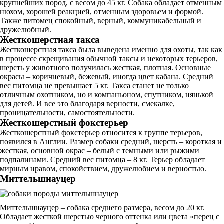
крупнейших пород, с весом до 45 кг. Собака обладает отменным
нюхом, хорошей реакцией, отменным здоровьем и формой.
Также питомец спокойный, верный, коммуникабельный и
дружелюбный.
Жесткошерстная такса
Жесткошерстная такса была выведена именно для охоты, так как
в процессе скрещивания обычной таксы и некоторых терьеров,
шерсть у животного получилась жесткая, плотная. Основные
окрасы – коричневый, бежевый, иногда цвет кабана. Средний
вес питомца не превышает 5 кг. Такса станет не только
отличным охотником, но и компаньоном, спутником, нянькой
для детей. И все это благодаря верности, смекалке,
проницательности, самостоятельности.
Жесткошерстный фокстерьер
Жесткошерстный фокстерьер относится к группе терьеров,
появился в Англии. Размер собаки средний, шерсть – короткая и
жесткая, основной окрас – белый с темными или рыжими
подпалинами. Средний вес питомца – 8 кг. Терьер обладает
мирным нравом, спокойствием, дружелюбием и верностью.
Миттельшнауцер
Миттельшнауцер – собака среднего размера, весом до 20 кг.
Обладает жесткой шерстью черного оттенка или цвета «перец с