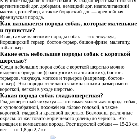
Крупные гладкошерстные собаки. К гладкошерстным относятся
аргентинский дог, доберман, немецкий дог, неаполитанский
мастиф, ротвейлер, а также бордоский дог — древнейшая
французская порода.
Как называется порода собак, которые маленькие
и пушистые?
Итак, самые маленькие породы собак — это чихуахуа,
йоркширский терьер, бостон-терьер, бишон-фризе, мальтипу,
той-терьер.
Какие есть небольшие породы собак с короткой
шерстью?
Среди небольших пород собак с короткой шерстью можно
выделить бульдогов (французских и английских), бостон-
терьеров, чихуахуа, мопсов и терьеров (например, бостон-
терьер). Эти породы отличаются компактными размерами и
короткой, легкой в уходе шерстью.
Какая порода собак гладкошерстная?
Гладкошерстный чихуахуа — это самая маленькая порода собак,
с куполообразной, похожей на яблоко головой, а также
короткой, гладкой и красивой шерстью. Возможны различные
окрасы: от желтовато-коричневого (олень) до черного. Это
изящная и компактная порода. Рост взрослой собаки — 15-23 см,
вес — от 1,8 до 2,7 кг.