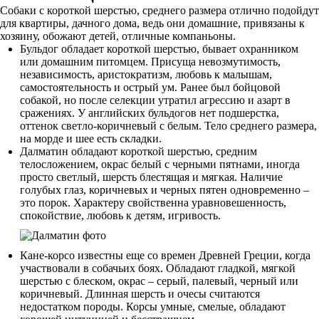
Собаки с короткой шерстью, среднего размера отлично подойдут
для квартиры, дачного дома, ведь они домашние, привязаны к
хозяину, обожают детей, отличные компаньоны.
Бульдог обладает короткой шерстью, бывает охранником
или домашним питомцем. Присуща невозмутимость,
независимость, аристократизм, любовь к малышам,
самостоятельность и острый ум. Ранее был бойцовой
собакой, но после селекции утратил агрессию и азарт в
сражениях. У английских бульдогов нет подшерстка,
оттенок светло-коричневый с белым. Тело среднего размера,
на морде и шее есть складки.
Далматин обладают короткой шерстью, средним
телосложением, окрас белый с черными пятнами, иногда
просто светлый, шерсть блестящая и мягкая. Наличие
голубых глаз, коричневых и черных пятен одновременно –
это порок. Характеру свойственна уравновешенность,
спокойствие, любовь к детям, игривость.
Кане-корсо известны еще со времен Древней Греции, когда
участвовали в собачьих боях. Обладают гладкой, мягкой
шерстью с блеском, окрас – серый, палевый, черный или
коричневый. Длинная шерсть и очесы считаются
недостатком породы. Корсы умные, смелые, обладают