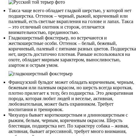
Такса чаще всего обладает гладкой шерстью, у которой нет
подшерстка. Оттенок – черный, рыжий, коричневый или
палевый, есть светлые вкрапления на голове и лапах. Такса
– это отличный охотник и сторож, отличается
внимательностью, преданностью.
Гладкошерстный фокстерьер, но встречаются и
жесткошерстные особи. Оттенок – белый, бежевый,
коричневый, палевый с пятнами разных цветов. Подшерстка
нет, шерсть достаточно плотная. Раньше использовался на
охоте, обладает мирным характером, выносливостью,
азартом и острым умом.
Французский бульдог может обладать коричневым, черным,
бежевым или палевым окрасом, но шерсть всегда короткая,
плотно прилегает к телу, без подшерстка. Это декоративная
порода, которая любит людей и веселье, активная,
любознательная, может быть охранником. Требует
воспитания и тренировок.
Чихуахуа бывает короткошерстным и длинношерстным с
рыжим, белым, черным, коричневым окрасом. Шерсть
блестящая, подшерстка нет. По характеру собака – живая,
активная, бывает агрессивной, требует много внимания,