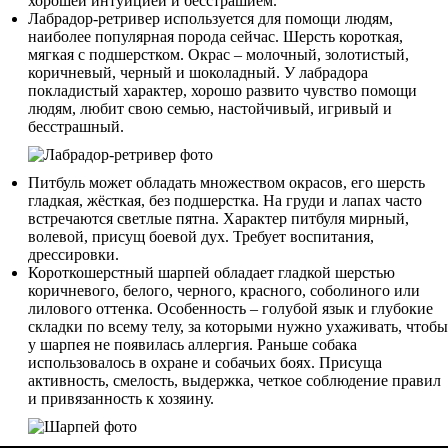
хорошей интуицией и бесстрашием.
Лабрадор-ретривер используется для помощи людям,
наиболее популярная порода сейчас. Шерсть короткая,
мягкая с подшерстком. Окрас – молочный, золотистый,
коричневый, черный и шоколадный. У лабрадора
покладистый характер, хорошо развито чувство помощи
людям, любит свою семью, настойчивый, игривый и
бесстрашный.
Питбуль может обладать множеством окрасов, его шерсть
гладкая, жёсткая, без подшерстка. На груди и лапах часто
встречаются светлые пятна. Характер питбуля мирный,
волевой, присущ боевой дух. Требует воспитания,
дрессировки.
Короткошерстный шарпей обладает гладкой шерстью
коричневого, белого, черного, красного, соболиного или
лилового оттенка. Особенность – голубой язык и глубокие
складки по всему телу, за которыми нужно ухаживать, чтобы
у шарпея не появилась аллергия. Раньше собака
использовалось в охране и собачьих боях. Присуща
активность, смелость, выдержка, четкое соблюдение правил
и привязанность к хозяину.