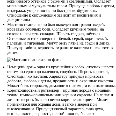
коричневого оттенков с рыжими вкраплениями. Обладает
массивным и мускулистым телом. Присуща любовь к детям,
выдержка, умеренность, но быстрая возбудимость.
Отношение к окружающим зависит от воспитания и
дисциплины.
Мастино неаполитано был выведен для травли зверей,
кровавых собачьих боев. Обладает крупным телом, на
голове и шеи есть складки. Шерсть гладкая, жёсткая.
Основные оттенки шерсти – белый, серый, коричневый,
палевый и тигровый. Могут быть пятна на груди и лапах.
Присуща забота, верность, охранные качества и нежность к
детям.
Немецкий дог – одна из крупнейших собак, оттенок шерсти
от темно-серого до палевого, голубого. Шерсть короткая,
блестящая, но жёсткая. Характеру присуща игривость,
доброта, любовь к детям, преданность и охранные качества.
Может быть сторожем, домашним питомцем или охотником.
Короткошерстный ротвейлер – крупная порода с мощным
телом, темно-коричневым или черным окрасом. На лапах и
животе шерсть бывает светло-коричневого цвета. Может
применяться для охраны дома и загона зверей при
выслеживании. Присущ тяжелый характер, сила духа,
выносливость, верность, настойчивость, бывают