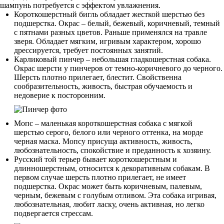
шампунь потребуется с эффектом увлажнения.
Короткошерстный бигль обладает жесткой шерстью без
подшерстка. Окрас – белый, бежевый, коричневый, темный
с пятнами разных цветов. Раньше применялся на травле
зверя. Обладает мягким, игривым характером, хорошо
дрессируется, требует постоянных занятий.
Карликовый пинчер – небольшая гладкошерстная собака.
Окрас шерсти у пинчеров от темно-коричневого до черного.
Шерсть плотно прилегает, блестит. Свойственна
сообразительность, живость, быстрая обучаемость и
недоверие к посторонним.
Мопс – маленькая короткошерстная собака с мягкой
шерстью серого, белого или черного оттенка, на морде
черная маска. Мопсу присуща активность, живость,
любознательность, спокойствие и преданность к хозяину.
Русский той терьер бывает короткошерстным и
длинношерстным, относится к декоративным собакам. В
первом случае шерсть плотно прилегает, не имеет
подшерстка. Окрас может быть коричневым, палевым,
черным, бежевым с голубым отливом. Эта собака игривая,
любознательная, любит ласку, очень активная, но легко
подвергается стрессам.