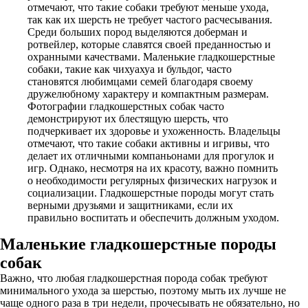
отмечают, что такие собаки требуют меньше ухода,
так как их шерсть не требует частого расчесывания.
Среди больших пород выделяются доберман и
ротвейлер, которые славятся своей преданностью и
охранными качествами. Маленькие гладкошерстные
собаки, такие как чихуахуа и бульдог, часто
становятся любимцами семей благодаря своему
дружелюбному характеру и компактным размерам.
Фотографии гладкошерстных собак часто
демонстрируют их блестящую шерсть, что
подчеркивает их здоровье и ухоженность. Владельцы
отмечают, что такие собаки активны и игривы, что
делает их отличными компаньонами для прогулок и
игр. Однако, несмотря на их красоту, важно помнить
о необходимости регулярных физических нагрузок и
социализации. Гладкошерстные породы могут стать
верными друзьями и защитниками, если их
правильно воспитать и обеспечить должным уходом.
Маленькие гладкошерстные породы
собак
Важно, что любая гладкошерстная порода собак требуют
минимального ухода за шерстью, поэтому мыть их лучше не
чаще одного раза в три недели, прочесывать не обязательно, но