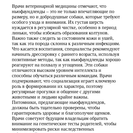
Врачи ветеринарной медицины отмечают, что
ньюфаундленды – это не только впечатляющие по
размеру, но и добродушные собаки, которые требуют
особого ухода и внимания. Их густая шерсть
нуждается в регулярной чистке, особенно в период
линьки, чтобы избежать образования колтунов.
Важно также следить за состоянием кожи и ушей,
так как эта порода склонна к различным инфекциям.
Что касается воспитания, специалисты рекомендуют
начинать дрессировку с раннего возраста, используя
позитивные методы, так как ньюфаундленды хорошо
реагируют на похвалу и угощения. Эти собаки
отличаются высоким уровнем интеллекта и
способны обучаться различным командам. Врачи
подчеркивают, что социализация играет ключевую
роль в формировании их характера, поэтому
регулярные прогулки и общение с другими
животными и людьми крайне важны.
Питомники, предлагающие ньюфаундлендов,
должны быть тщательно проверены, чтобы
гарантировать здоровье и благополучие щенков.
Врачи советуют будущим владельцам обратить
внимание на генетические тесты родителей, чтобы
минимизировать риски наследственных