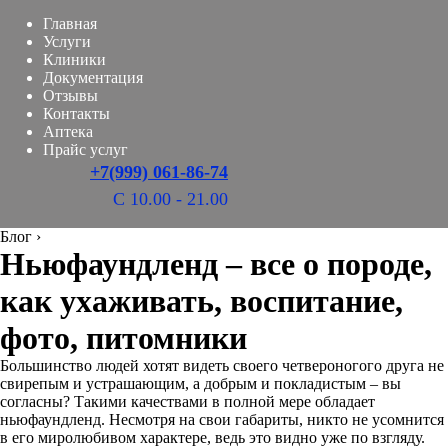
Главная
Услуги
Клиники
Документация
Отзывы
Контакты
Аптека
Прайс услуг
+7(999) 061-86-74
С 10.00 - 21.00
Блог
›
Ньюфаундленд – все о породе,
как ухаживать, воспитание,
фото, питомники
Большинство людей хотят видеть своего четвероногого друга не
свирепым и устрашающим, а добрым и покладистым – вы
согласны? Такими качествами в полной мере обладает
ньюфаундленд. Несмотря на свои габариты, никто не усомнится
в его миролюбивом характере, ведь это видно уже по взгляду.