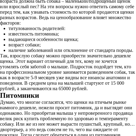
возраста должна быть собака – маленький/подрощеный щенок
или взрослый пес? На эти вопросы нужно ответить самому себе
перед тем, как узнавать стоимость по которой продаются щенки
разных возрастов. Ведь на ценообразование влияет множество
факторов:
титулованность родителей:
известность питомника;
выдающиеся особенности щенка;
возраст собаки;
наличие заболеваний или отклонение от стандарта породы.
Так, взрослую собаку можно приобрести значительно дешевле
щенка. Этот вариант отличный для тех, кому не хочется
утомлять себя заботой о малыше. Подросток подойдет тем, кто
на профессиональном уровне занимается разведением собак, так
как в возрасте 5-9 месяцев уже видны все нюансы анатомии и
поведения. В среднем цена на малышей стартуют от 15 000
рублей, а заканчиваются на 65000 рублей.
Питомники
Думаю, что многие согласятся, что щенки на птичьем рынке
намного дешевле, нежели просит питомник, да и выглядят они
одинаково. Но приобретая малыша у непроверенного продавца
велик риск купить проблемную по здоровью и темпераменту
собаку. Или же из нее может вырасти пушистый, крупный, но…
двортерьер, а это ведь совсем не то, чего вы ожидаете от
покупки. Тогда следует обратиться в один из питомников,