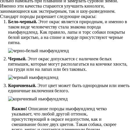
сильно намокать при плавании и замерзать суровой зимой.
Именно эти качества стараются улучшить кинологи,
занимающиеся как экстерьерным, так и шоу-разведением.
Стандарт породы разрешает следующие окрасы:
Бело-черный.
Этот окрас является природным, и именно в
таком виде человечеству стала знакома порода
ньюфаундленд. Как правило, лапы и торс собаки покрыты
белой шерстью, а на спине и морде присутствуют черные
пятна.
Черный.
Этот окрас допускается с наличием белых
пятнышек, которые могут располагаться на кончике хвоста,
на груди или на лапах или без таковых.
Коричневый.
Этот цвет может быть однородным или иметь
единичные включения белого.
Важно!
Описание породы ньюфаундленд четко
указывает, что любой другой оттенок,
присутствующий в окрасе недопустим, как и
смешивание более двух цветов. Такая собака, скорее
всего, метис и считается племенным браком.