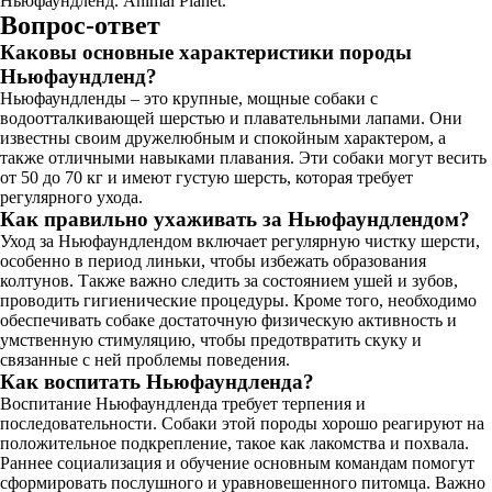
Ньюфаундленд. Animal Planet.
Вопрос-ответ
Каковы основные характеристики породы
Ньюфаундленд?
Ньюфаундленды – это крупные, мощные собаки с
водоотталкивающей шерстью и плавательными лапами. Они
известны своим дружелюбным и спокойным характером, а
также отличными навыками плавания. Эти собаки могут весить
от 50 до 70 кг и имеют густую шерсть, которая требует
регулярного ухода.
Как правильно ухаживать за Ньюфаундлендом?
Уход за Ньюфаундлендом включает регулярную чистку шерсти,
особенно в период линьки, чтобы избежать образования
колтунов. Также важно следить за состоянием ушей и зубов,
проводить гигиенические процедуры. Кроме того, необходимо
обеспечивать собаке достаточную физическую активность и
умственную стимуляцию, чтобы предотвратить скуку и
связанные с ней проблемы поведения.
Как воспитать Ньюфаундленда?
Воспитание Ньюфаундленда требует терпения и
последовательности. Собаки этой породы хорошо реагируют на
положительное подкрепление, такое как лакомства и похвала.
Раннее социализация и обучение основным командам помогут
сформировать послушного и уравновешенного питомца. Важно