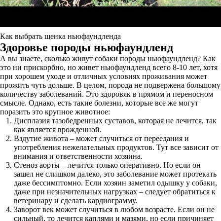
Как выбрать щенка ньюфаундленда
Здоровье породы ньюфаундленд
А вы знаете, сколько живут собаки породы ньюфаундленд? Как
это ни прискорбно, но живет ньюфаундленд всего 8-10 лет, хотя
при хорошем уходе и отличных условиях проживания может
прожить чуть дольше. В целом, порода не подвержена большому
количеству заболеваний. Это здоровяк в прямом и переносном
смысле. Однако, есть такие болезни, которые все же могут
поразить это крупное животное:
Дисплазия тазобедренных суставов, которая не лечится, так
как является врожденной.
Вздутие живота – может случиться от переедания и
употребления нежелательных продуктов. Тут все зависит от
внимания и ответственности хозяина.
Стеноз аорты – лечится только оперативно. Но если он
зашел не слишком далеко, это заболевание может протекать
даже бессимптомно. Если хозяин заметил одышку у собаки,
даже при незначительных нагрузках – следует обратиться к
ветеринару и сделать кардиограмму.
Заворот век может случиться в любом возрасте. Если он не
сильный, то лечится каплями и мазями, но если причиняет