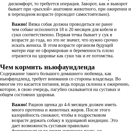
дискомфорт, то требуется операция. Заворот, как и выворот
бывает при «рыхлой» анатомии животного, при ожирении и
в переходном возрасте (проходит самостоятельно).
Важно!
Вязка собак должна проводиться не ранее
чем собаке исполнится 18 и 20 месяцев для кобеля и
суки соответственно. Первая течка бывает у сук в
возрасте до года, но это не значит, что нужно срочно
искать жениха. В этом возрасте организм будущей
матери еще не сформирован и беременность плохо
отразится на здоровье как суки так и ее потомства.
Чем кормить ньюфаундленда
Содержание такого большого домашнего любимца, как
ньюфаундленд, требует внимания со стороны владельца. Во
многом это касается питания, ведь порода склонна к ожирению,
которое, в свою очередь, пагубно сказывается на суставах и
общем состоянии здоровья.
Важно!
Рацион щенка до 4-6 месяцев должен иметь
много протеина и животных жиров. После этого
калорийность снижают, чтобы в подростковом
возрасте держать собаку в худощавой кондиции. Это
дает возможность суставам правильно
формироваться во время активного роста, не