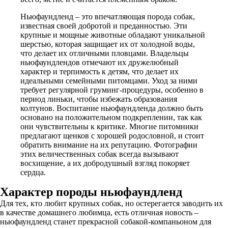
Ньюфаундленд – это впечатляющая порода собак,
известная своей добротой и преданностью. Эти
крупные и мощные животные обладают уникальной
шерстью, которая защищает их от холодной воды,
что делает их отличными пловцами. Владельцы
ньюфаундлендов отмечают их дружелюбный
характер и терпимость к детям, что делает их
идеальными семейными питомцами. Уход за ними
требует регулярной груминг-процедуры, особенно в
период линьки, чтобы избежать образования
колтунов. Воспитание ньюфаундленда должно быть
основано на положительном подкреплении, так как
они чувствительны к критике. Многие питомники
предлагают щенков с хорошей родословной, и стоит
обратить внимание на их репутацию. Фотографии
этих величественных собак всегда вызывают
восхищение, а их добродушный взгляд покоряет
сердца.
Характер породы ньюфаундленд
Для тех, кто любит крупных собак, но остерегается заводить их
в качестве домашнего любимца, есть отличная новость –
ньюфаундленд станет прекрасной собакой-компаньоном для