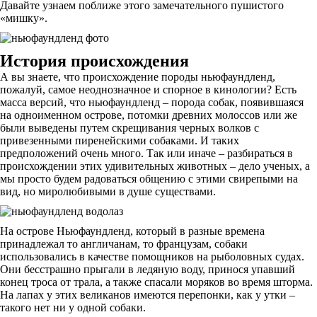
Давайте узнаем поближе этого замечательного пушистого
«мишку».
История происхождения
А вы знаете, что происхождение породы ньюфаундленд,
пожалуй, самое неоднозначное и спорное в кинологии? Есть
масса версий, что ньюфаундленд – порода собак, появившаяся
на одноименном острове, потомки древних молоссов или же
были выведены путем скрещивания черных волков с
привезенными пиренейскими собаками. И таких
предположений очень много. Так или иначе – разбираться в
происхождении этих удивительных животных – дело ученых, а
мы просто будем радоваться общению с этими свирепыми на
вид, но миролюбивыми в душе существами.
На острове Ньюфаундленд, который в разные времена
принадлежал то англичанам, то французам, собаки
использовались в качестве помощников на рыболовных судах.
Они бесстрашно прыгали в ледяную воду, принося упавший
конец троса от трала, а также спасали моряков во время шторма.
На лапах у этих великанов имеются перепонки, как у утки –
такого нет ни у одной собаки.