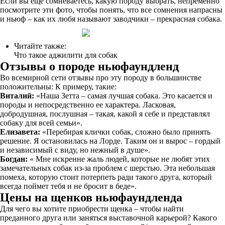
Если вы еще сомневаетесь, какую породу выбрать, непременно
посмотрите эти фото, чтобы понять, что все сомнения напрасны
и ньюф – как их любя называют заводчики – прекрасная собака.
Читайте также:
Что такое аджилити для собак
Отзывы о породе ньюфаундленд
Во всемирной сети отзывы про эту породу в большинстве
положительны: К примеру, такие:
Виталий:
«Наша Зетта – самая лучшая собака. Это касается и
породы и непосредственно ее характера. Ласковая,
добродушная, послушная – такая, какой я себе и представлял
собаку для всей семьи».
Елизавета:
«Перебирая клички собак, сложно было принять
решение. Я остановилась на Лорде. Таким он и вырос – гордый
и независимый с виду, но нежный в душе».
Богдан:
« Мне искренне жаль людей, которые не любят этих
замечательных собак из-за проблем с шерстью. Эта небольшая
помеха, которую стоит потерпеть ради такого друга, который
всегда поймет тебя и не бросит в беде».
Цены на щенков ньюфаундленда
Для чего вы хотите приобрести щенка – чтобы найти
преданного друга или заняться выставочной карьерой? Какого