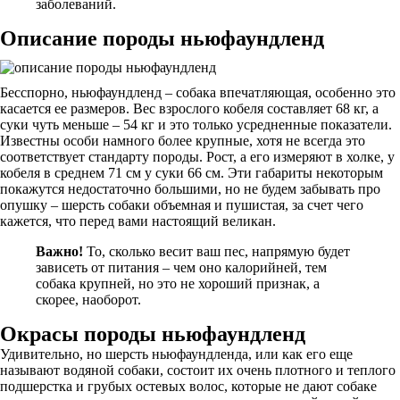
заболеваний.
Описание породы ньюфаундленд
Бесспорно, ньюфаундленд – собака впечатляющая, особенно это
касается ее размеров. Вес взрослого кобеля составляет 68 кг, а
суки чуть меньше – 54 кг и это только усредненные показатели.
Известны особи намного более крупные, хотя не всегда это
соответствует стандарту породы. Рост, а его измеряют в холке, у
кобеля в среднем 71 см у суки 66 см. Эти габариты некоторым
покажутся недостаточно большими, но не будем забывать про
опушку – шерсть собаки объемная и пушистая, за счет чего
кажется, что перед вами настоящий великан.
Важно!
То, сколько весит ваш пес, напрямую будет
зависеть от питания – чем оно калорийней, тем
собака крупней, но это не хороший признак, а
скорее, наоборот.
Окрасы породы ньюфаундленд
Удивительно, но шерсть ньюфаундленда, или как его еще
называют водяной собаки, состоит их очень плотного и теплого
подшерстка и грубых остевых волос, которые не дают собаке