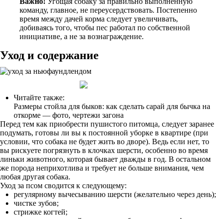
Важно!
Угощая собаку за правильно выполненную
команду, главное, не переусердствовать. Постепенно
время между дачей корма следует увеличивать,
добиваясь того, чтобы пес работал по собственной
инициативе, а не за вознаграждение.
Уход и содержание
Читайте также:
Размеры стойла для быков: как сделать сарай для бычка на
откорме — фото, чертежи загона
Перед тем как приобрести пушистого питомца, следует заранее
подумать, готовы ли вы к постоянной уборке в квартире (при
условии, что собака не будет жить во дворе). Ведь если нет, то
вы рискуете погрязнуть в клочках шерсти, особенно во время
линьки животного, которая бывает дважды в год. В остальном
же порода неприхотлива и требует не больше внимания, чем
любая другая собака.
Уход за псом сводится к следующему:
регулярному вычесыванию шерсти (желательно через день);
чистке зубов;
стрижке когтей;