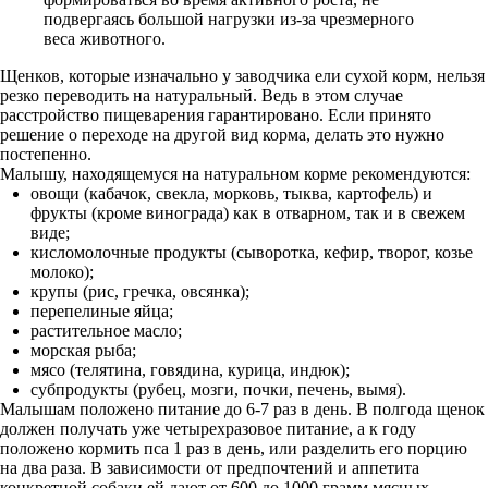
подвергаясь большой нагрузки из-за чрезмерного
веса животного.
Щенков, которые изначально у заводчика ели сухой корм, нельзя
резко переводить на натуральный. Ведь в этом случае
расстройство пищеварения гарантировано. Если принято
решение о переходе на другой вид корма, делать это нужно
постепенно.
Малышу, находящемуся на натуральном корме рекомендуются:
овощи (кабачок, свекла, морковь, тыква, картофель) и
фрукты (кроме винограда) как в отварном, так и в свежем
виде;
кисломолочные продукты (сыворотка, кефир, творог, козье
молоко);
крупы (рис, гречка, овсянка);
перепелиные яйца;
растительное масло;
морская рыба;
мясо (телятина, говядина, курица, индюк);
субпродукты (рубец, мозги, почки, печень, вымя).
Малышам положено питание до 6-7 раз в день. В полгода щенок
должен получать уже четырехразовое питание, а к году
положено кормить пса 1 раз в день, или разделить его порцию
на два раза. В зависимости от предпочтений и аппетита
конкретной собаки ей дают от 600 до 1000 грамм мясных