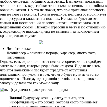
любого человека, любящего животных. Вам может показаться,
что они ленивы, ведь собаки эти весьма неспешны и спокойны в
обычной жизни. Но это не значит, что при признаках опасности
они не смогут помочь. Почуяв неладное, пес быстро мобилизует
свои ресурсы и кидается на помощь. Не важно, будет ли это
хозяин или посторонний человек – этот инстинкт заложен в
подсознании собаки. Никакой агрессии в быту и по отношению
к окружающим ньюфаундленд не выявляет, за исключением
крайне редких случаев.
Читайте также:
Леонбергер – описание породы, характер, много фото,
питомники
Однако, есть одно «но» – этот пес категорически не подойдет
занятым людям, которые редко бывают дома. И дело не в том,
что этот вальяжный пес будет страдать от отсутствия
длительных прогулок, а в том, что его будет мучить чувство
одиночества. Ньюфаундленд любит, чтобы о нем проявляли
заботу и делали это как можно чаще.
Важно!
Будущему хозяину следует знать, что
ньюфаундленд – это собака, которая часто принимает
самостоятельные решения, как это