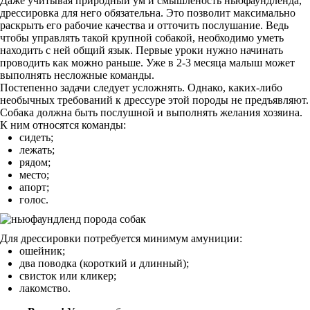
Даже учитывая природный ум и смышленость ньюфаундленда,
дрессировка для него обязательна. Это позволит максимально
раскрыть его рабочие качества и отточить послушание. Ведь
чтобы управлять такой крупной собакой, необходимо уметь
находить с ней общий язык. Первые уроки нужно начинать
проводить как можно раньше. Уже в 2-3 месяца малыш может
выполнять несложные команды.
Постепенно задачи следует усложнять. Однако, каких-либо
необычных требований к дрессуре этой породы не предъявляют.
Собака должна быть послушной и выполнять желания хозяина.
К ним относятся команды:
сидеть;
лежать;
рядом;
место;
апорт;
голос.
Для дрессировки потребуется минимум амуниции:
ошейник;
два поводка (короткий и длинный);
свисток или кликер;
лакомство.