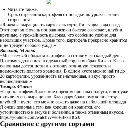
Читайте также:
Срок созревания картофеля от посадки до урожая: этапы
созревания
«Я начала выращивать картофель сорта Лилея два года назад.
Этот сорт мне очень понравился: он быстро созревает, клубни
крупные, а урожайность высокая, что особенно удобно для
небольших участков. Кроме того, картофель прекрасно хранится
и не требует особого ухода.»
Василий, 54 года:
«Мы с семьей обожаем картофель и готовим его каждый день.
Поэтому я долго искал идеальный сорт и выбрал Лилею. К его
основным достоинствам я отношу отличную лежкость и
возможность долгого хранения. В одном кусте можно найти до
20 картофелин, урожайность впечатляющая, а вкус просто
великолепный.»
Тамара, 46 лет:
«Сорт картофеля Лилея мне порекомендовала подруга, и вот уже
пять лет я его выращиваю. Благодаря большому количеству
клубней в кусте, его можно сажать даже на небольшой площади.
Я очень довольна тем, как хорошо он хранится, его
устойчивостью к засухе и болезням, а также отменным вкусом.»
https://youtube.com/watch?v=eoFBksKlCc0
Сравнение с другими сортами