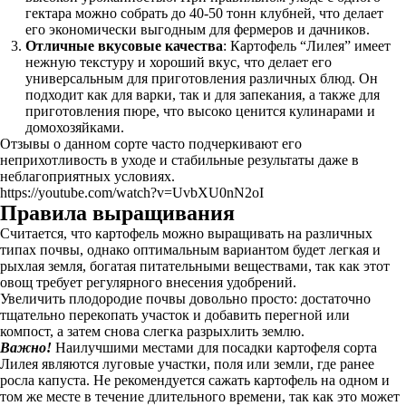
гектара можно собрать до 40-50 тонн клубней, что делает
его экономически выгодным для фермеров и дачников.
Отличные вкусовые качества
: Картофель “Лилея” имеет
нежную текстуру и хороший вкус, что делает его
универсальным для приготовления различных блюд. Он
подходит как для варки, так и для запекания, а также для
приготовления пюре, что высоко ценится кулинарами и
домохозяйками.
Отзывы о данном сорте часто подчеркивают его
неприхотливость в уходе и стабильные результаты даже в
неблагоприятных условиях.
https://youtube.com/watch?v=UvbXU0nN2oI
Правила выращивания
Считается, что картофель можно выращивать на различных
типах почвы, однако оптимальным вариантом будет легкая и
рыхлая земля, богатая питательными веществами, так как этот
овощ требует регулярного внесения удобрений.
Увеличить плодородие почвы довольно просто: достаточно
тщательно перекопать участок и добавить перегной или
компост, а затем снова слегка разрыхлить землю.
Важно!
Наилучшими местами для посадки картофеля сорта
Лилея являются луговые участки, поля или земли, где ранее
росла капуста. Не рекомендуется сажать картофель на одном и
том же месте в течение длительного времени, так как это может