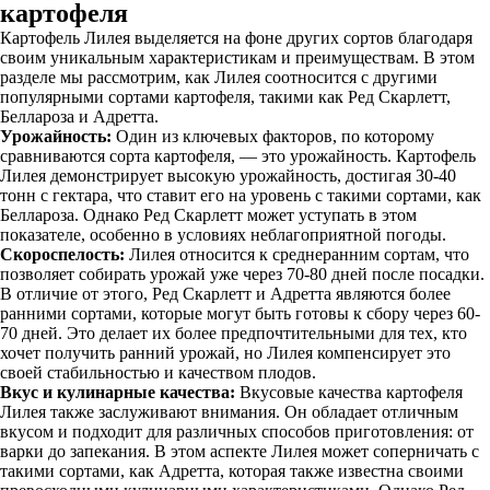
картофеля
Картофель Лилея выделяется на фоне других сортов благодаря
своим уникальным характеристикам и преимуществам. В этом
разделе мы рассмотрим, как Лилея соотносится с другими
популярными сортами картофеля, такими как Ред Скарлетт,
Беллароза и Адретта.
Урожайность:
Один из ключевых факторов, по которому
сравниваются сорта картофеля, — это урожайность. Картофель
Лилея демонстрирует высокую урожайность, достигая 30-40
тонн с гектара, что ставит его на уровень с такими сортами, как
Беллароза. Однако Ред Скарлетт может уступать в этом
показателе, особенно в условиях неблагоприятной погоды.
Скороспелость:
Лилея относится к среднеранним сортам, что
позволяет собирать урожай уже через 70-80 дней после посадки.
В отличие от этого, Ред Скарлетт и Адретта являются более
ранними сортами, которые могут быть готовы к сбору через 60-
70 дней. Это делает их более предпочтительными для тех, кто
хочет получить ранний урожай, но Лилея компенсирует это
своей стабильностью и качеством плодов.
Вкус и кулинарные качества:
Вкусовые качества картофеля
Лилея также заслуживают внимания. Он обладает отличным
вкусом и подходит для различных способов приготовления: от
варки до запекания. В этом аспекте Лилея может соперничать с
такими сортами, как Адретта, которая также известна своими