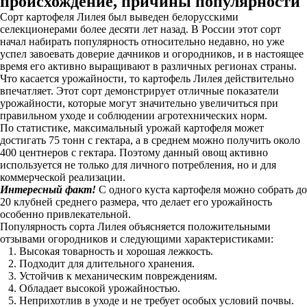
происхождение, причины популярности
Сорт картофеля Лилея был выведен белорусскими
селекционерами более десяти лет назад. В России этот сорт
начал набирать популярность относительно недавно, но уже
успел завоевать доверие дачников и огородников, и в настоящее
время его активно выращивают в различных регионах страны.
Что касается урожайности, то картофель Лилея действительно
впечатляет. Этот сорт демонстрирует отличные показатели
урожайности, которые могут значительно увеличиться при
правильном уходе и соблюдении агротехнических норм.
По статистике, максимальный урожай картофеля может
достигать 75 тонн с гектара, а в среднем можно получить около
400 центнеров с гектара. Поэтому данный овощ активно
используется не только для личного потребления, но и для
коммерческой реализации.
Интересный факт!
С одного куста картофеля можно собрать до
20 клубней среднего размера, что делает его урожайность
особенно привлекательной.
Популярность сорта Лилея объясняется положительными
отзывами огородников и следующими характеристиками:
Высокая товарность и хорошая лежкость.
Подходит для длительного хранения.
Устойчив к механическим повреждениям.
Обладает высокой урожайностью.
Неприхотлив в уходе и не требует особых условий почвы.