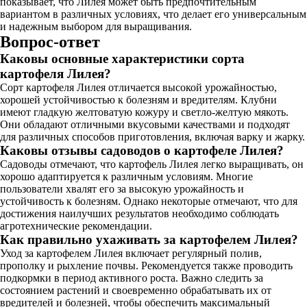
показывает, что Лилея может быть предпочтительным
вариантом в различных условиях, что делает его универсальным
и надежным выбором для выращивания.
Вопрос-ответ
Каковы основные характеристики сорта
картофеля Лилея?
Сорт картофеля Лилея отличается высокой урожайностью,
хорошей устойчивостью к болезням и вредителям. Клубни
имеют гладкую желтоватую кожуру и светло-желтую мякоть.
Они обладают отличными вкусовыми качествами и подходят
для различных способов приготовления, включая варку и жарку.
Каковы отзывы садоводов о картофеле Лилея?
Садоводы отмечают, что картофель Лилея легко выращивать, он
хорошо адаптируется к различным условиям. Многие
пользователи хвалят его за высокую урожайность и
устойчивость к болезням. Однако некоторые отмечают, что для
достижения наилучших результатов необходимо соблюдать
агротехнические рекомендации.
Как правильно ухаживать за картофелем Лилея?
Уход за картофелем Лилея включает регулярный полив,
прополку и рыхление почвы. Рекомендуется также проводить
подкормки в период активного роста. Важно следить за
состоянием растений и своевременно обрабатывать их от
вредителей и болезней, чтобы обеспечить максимальный