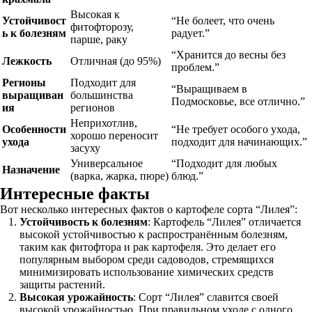
Высокая к
Устойчивост
“Не болеет, что очень
фитофторозу,
ь к болезням
радует.”
парше, раку
“Хранится до весны без
Лежкость
Отличная (до 95%)
проблем.”
Регионы
Подходит для
“Выращиваем в
выращиван
большинства
Подмосковье, все отлично.”
ия
регионов
Неприхотлив,
Особенности
“Не требует особого ухода,
хорошо переносит
ухода
подходит для начинающих.”
засуху
Универсальное
“Подходит для любых
Назначение
(варка, жарка, пюре)
блюд.”
Интересные факты
Вот несколько интересных фактов о картофеле сорта “Лилея”:
Устойчивость к болезням
: Картофель “Лилея” отличается
высокой устойчивостью к распространённым болезням,
таким как фитофтора и рак картофеля. Это делает его
популярным выбором среди садоводов, стремящихся
минимизировать использование химических средств
защиты растений.
Высокая урожайность
: Сорт “Лилея” славится своей
высокой урожайностью. При правильном уходе с одного