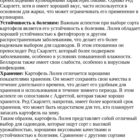
превосходными кулинарными характеристиками. Однако Ред
Скарлетт, хотя и имеет хороший вкус, часто используется в
основном для жарки, что может ограничивать его применение в
кулинарии.
Устойчивость к болезням:
Важным аспектом при выборе сорта
картофеля является его устойчивость к болезням. Лилея обладает
хорошей устойчивостью к фитофторозу и другим
распространенным заболеваниям, что делает его более
надежным выбором для садоводов. В этом отношении он
превосходит Ред Скарлетт, который более подвержен
заболеваниям, особенно в условиях повышенной влажности.
Беллароза также имеет свои слабости, особенно к вирусным
инфекциям.
Хранение:
Картофель Лилея отличается хорошими
показателями хранения. Он может сохранять свои качества в
течение длительного времени, что делает его удобным для
хранения и использования в течение зимнего периода. В этом
аспекте он сопоставим с Адреттой, которая также хорошо
хранится. Ред Скарлетт, напротив, имеет более короткий срок
хранения, что может быть недостатком для тех, кто планирует
запасать картофель на зиму.
Таким образом, картофель Лилея представляет собой отличный
выбор для садоводов, которые ищут сорт с высокой
урожайностью, хорошими вкусовыми качествами и
устойчивостью к болезням. Сравнение с другими сортами