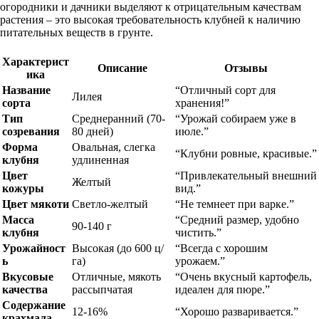
огородники и дачники выделяют к отрицательным качествам
растения – это высокая требовательность клубней к наличию
питательных веществ в грунте.
Характерист
Описание
Отзывы
ика
Название
“Отличный сорт для
Лилея
сорта
хранения!”
Тип
Среднеранний (70-
“Урожай собираем уже в
созревания
80 дней)
июле.”
Форма
Овальная, слегка
“Клубни ровные, красивые.”
клубня
удлиненная
Цвет
“Привлекательный внешний
Желтый
кожуры
вид.”
Цвет мякоти
Светло-желтый
“Не темнеет при варке.”
Масса
“Средний размер, удобно
90-140 г
клубня
чистить.”
Урожайност
Высокая (до 600 ц/
“Всегда с хорошим
ь
га)
урожаем.”
Вкусовые
Отличные, мякоть
“Очень вкусный картофель,
качества
рассыпчатая
идеален для пюре.”
Содержание
12-16%
“Хорошо разваривается.”
крахмала