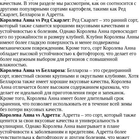
качествам. В этом разделе мы рассмотрим, как он соотносится с
другими популярными сортами картофеля, такими как Ред
Скарлет, Беллароза и Адретта.
Королева Анна vs Ред Скарлет
: Ред Скарлет – это ранний сорт,
который также славится хорошими вкусовыми качествами и
устойчивостью к болезням. Однако Королева Анна превосходит
его по урожайности и размеру клубней. Клубни Королевы Анны
имеют более гладкую поверхность и менее подвержены
механическим повреждениям. Кроме того, сорт Королева Анна
обладает высокой устойчивостью к фитофторозу, что делает его
более надежным выбором для регионов с повышенной
влажностью.
Королева Анна vs Беллароза
: Беллароза – это среднеранний
сорт, известный своими крупными и округлыми клубнями. Хотя
Беллароза также имеет хорошие вкусовые качества, Королева
Анна отличается более высоким содержанием крахмала, что
делает ее идеальной для приготовления пюре и запеканок.
Кроме того, Королева Анна имеет более длительный срок
хранения, что позволяет использовать ее в течение всей зимы
без потери вкусовых качеств.
Королева Анна vs Адретта
: Адретта – это сорт, который также
ценится за свои вкусовые качества и универсальность в
кулинарии. Однако Королева Анна выигрывает в плане
устойчивости к заболеваниям и вредителям. Адретта более
чувствительна к фитофторозу и другим болезням, что может