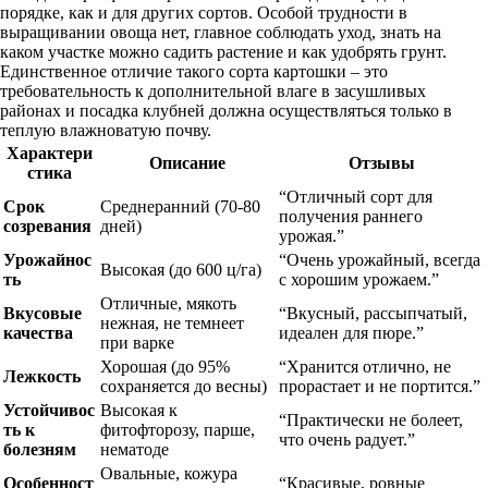
порядке, как и для других сортов. Особой трудности в
выращивании овоща нет, главное соблюдать уход, знать на
каком участке можно садить растение и как удобрять грунт.
Единственное отличие такого сорта картошки – это
требовательность к дополнительной влаге в засушливых
районах и посадка клубней должна осуществляться только в
теплую влажноватую почву.
Характери
Описание
Отзывы
стика
“Отличный сорт для
Срок
Среднеранний (70-80
получения раннего
созревания
дней)
урожая.”
Урожайнос
“Очень урожайный, всегда
Высокая (до 600 ц/га)
ть
с хорошим урожаем.”
Отличные, мякоть
Вкусовые
“Вкусный, рассыпчатый,
нежная, не темнеет
качества
идеален для пюре.”
при варке
Хорошая (до 95%
“Хранится отлично, не
Лежкость
сохраняется до весны)
прорастает и не портится.”
Устойчивос
Высокая к
“Практически не болеет,
ть к
фитофторозу, парше,
что очень радует.”
болезням
нематоде
Овальные, кожура
Особенност
“Красивые, ровные