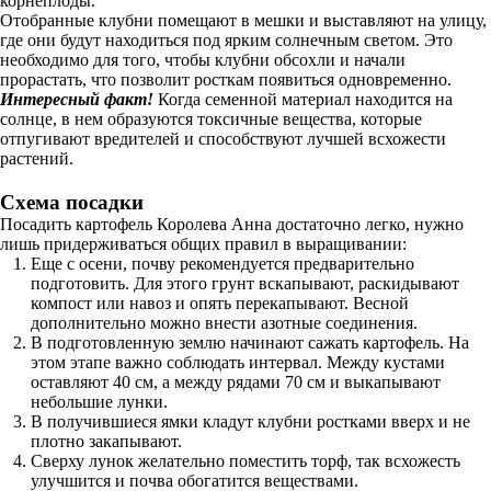
корнеплоды.
Отобранные клубни помещают в мешки и выставляют на улицу,
где они будут находиться под ярким солнечным светом. Это
необходимо для того, чтобы клубни обсохли и начали
прорастать, что позволит росткам появиться одновременно.
Интересный факт!
Когда семенной материал находится на
солнце, в нем образуются токсичные вещества, которые
отпугивают вредителей и способствуют лучшей всхожести
растений.
Схема посадки
Посадить картофель Королева Анна достаточно легко, нужно
лишь придерживаться общих правил в выращивании:
Еще с осени, почву рекомендуется предварительно
подготовить. Для этого грунт вскапывают, раскидывают
компост или навоз и опять перекапывают. Весной
дополнительно можно внести азотные соединения.
В подготовленную землю начинают сажать картофель. На
этом этапе важно соблюдать интервал. Между кустами
оставляют 40 см, а между рядами 70 см и выкапывают
небольшие лунки.
В получившиеся ямки кладут клубни ростками вверх и не
плотно закапывают.
Сверху лунок желательно поместить торф, так всхожесть
улучшится и почва обогатится веществами.