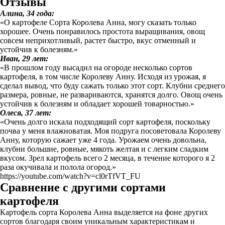
Отзывы
Алина, 34 года:
«О картофеле Сорта Королева Анна, могу сказать только
хорошее. Очень понравилось простота выращивания, овощ
совсем неприхотливый, растет быстро, вкус отменный и
устойчив к болезням.»
Иван, 29 лет:
«В прошлом году высадил на огороде несколько сортов
картофеля, в том числе Королеву Анну. Исходя из урожая, я
сделал вывод, что буду сажать только этот сорт. Клубни среднего
размера, ровные, не развариваются, хранятся долго. Овощ очень
устойчив к болезням и обладает хорошей товарностью.»
Олеся, 37 лет:
«Очень долго искала подходящий сорт картофеля, поскольку
почва у меня влажноватая. Моя подруга посоветовала Королеву
Анну, которую сажает уже 4 года. Урожаем очень довольна,
клубни большие, ровные, мякоть желтая и с легким сладким
вкусом. Зрел картофель всего 2 месяца, в течение которого я 2
раза окучивала и полола огород.»
https://youtube.com/watch?v=cl0rTfVT_FU
Сравнение с другими сортами
картофеля
Картофель сорта Королева Анна выделяется на фоне других
сортов благодаря своим уникальным характеристикам и