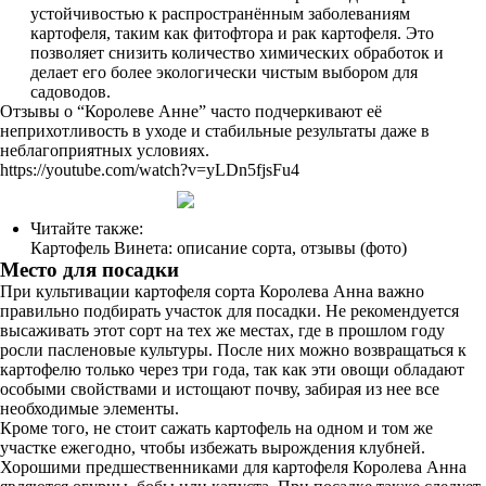
устойчивостью к распространённым заболеваниям
картофеля, таким как фитофтора и рак картофеля. Это
позволяет снизить количество химических обработок и
делает его более экологически чистым выбором для
садоводов.
Отзывы о “Королеве Анне” часто подчеркивают её
неприхотливость в уходе и стабильные результаты даже в
неблагоприятных условиях.
https://youtube.com/watch?v=yLDn5fjsFu4
Читайте также:
Картофель Винета: описание сорта, отзывы (фото)
Место для посадки
При культивации картофеля сорта Королева Анна важно
правильно подбирать участок для посадки. Не рекомендуется
высаживать этот сорт на тех же местах, где в прошлом году
росли пасленовые культуры. После них можно возвращаться к
картофелю только через три года, так как эти овощи обладают
особыми свойствами и истощают почву, забирая из нее все
необходимые элементы.
Кроме того, не стоит сажать картофель на одном и том же
участке ежегодно, чтобы избежать вырождения клубней.
Хорошими предшественниками для картофеля Королева Анна