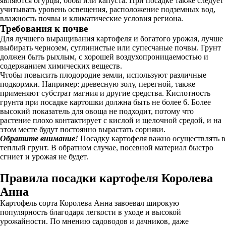
являются огурцы, бобы или капуста. При посадке также следует
учитывать уровень освещения, расположение подземных вод,
влажность почвы и климатические условия региона.
Требования к почве
Для лучшего выращивания картофеля и богатого урожая, лучше
выбирать чернозем, суглинистые или супесчаные почвы. Грунт
должен быть рыхлым, с хорошей воздухопроницаемостью и
содержанием химических веществ.
Чтобы повысить плодородие земли, используют различные
подкормки. Например: древесную золу, перегной, также
применяют субстрат магния и другие средства. Кислотность
грунта при посадке картошки должна быть не более 6. Более
высокий показатель для овоща не подходит, потому что
растение плохо контактирует с кислой и щелочной средой, и на
этом месте будут постоянно вырастать сорняки.
Обратите внимание!
Посадку картофеля важно осуществлять в
теплый грунт. В обратном случае, посевной материал быстро
сгниет и урожая не будет.
Правила посадки картофеля Королева
Анна
Картофель сорта Королева Анна завоевал широкую
популярность благодаря легкости в уходе и высокой
урожайности. По мнению садоводов и дачников, даже