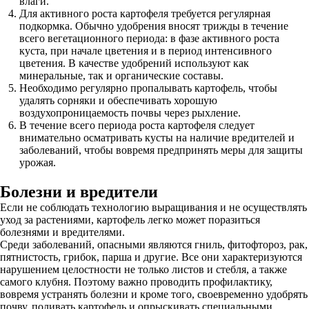
влаги.
Для активного роста картофеля требуется регулярная
подкормка. Обычно удобрения вносят трижды в течение
всего вегетационного периода: в фазе активного роста
куста, при начале цветения и в период интенсивного
цветения. В качестве удобрений используют как
минеральные, так и органические составы.
Необходимо регулярно пропалывать картофель, чтобы
удалять сорняки и обеспечивать хорошую
воздухопроницаемость почвы через рыхление.
В течение всего периода роста картофеля следует
внимательно осматривать кусты на наличие вредителей и
заболеваний, чтобы вовремя предпринять меры для защиты
урожая.
Болезни и вредители
Если не соблюдать технологию выращивания и не осуществлять
уход за растениями, картофель легко может поразиться
болезнями и вредителями.
Среди заболеваний, опасными являются гниль, фитофтороз, рак,
пятнистость, грибок, парша и другие. Все они характеризуются
нарушением целостности не только листов и стебля, а также
самого клубня. Поэтому важно проводить профилактику,
вовремя устранять болезни и кроме того, своевременно удобрять
почву, поливать картофель и опрыскивать специальными