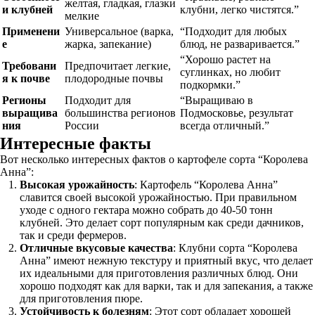
желтая, гладкая, глазки
и клубней
клубни, легко чистятся.”
мелкие
Применени
Универсальное (варка,
“Подходит для любых
е
жарка, запекание)
блюд, не разваривается.”
“Хорошо растет на
Требовани
Предпочитает легкие,
суглинках, но любит
я к почве
плодородные почвы
подкормки.”
Регионы
Подходит для
“Выращиваю в
выращива
большинства регионов
Подмосковье, результат
ния
России
всегда отличный.”
Интересные факты
Вот несколько интересных фактов о картофеле сорта “Королева
Анна”:
Высокая урожайность
: Картофель “Королева Анна”
славится своей высокой урожайностью. При правильном
уходе с одного гектара можно собрать до 40-50 тонн
клубней. Это делает сорт популярным как среди дачников,
так и среди фермеров.
Отличные вкусовые качества
: Клубни сорта “Королева
Анна” имеют нежную текстуру и приятный вкус, что делает
их идеальными для приготовления различных блюд. Они
хорошо подходят как для варки, так и для запекания, а также
для приготовления пюре.
Устойчивость к болезням
: Этот сорт обладает хорошей