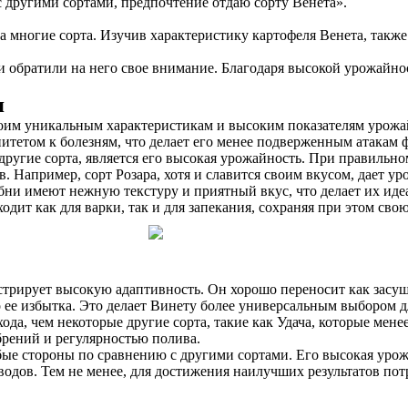
с другими сортами, предпочтение отдаю сорту Венета».
многие сорта. Изучив характеристику картофеля Венета, также 
обратили на него свое внимание. Благодаря высокой урожайност
я
воим уникальным характеристикам и высоким показателям урожа
нитетом к болезням, что делает его менее подверженным атакам
ругие сорта, является его высокая урожайность. При правильном
 Например, сорт Розара, хотя и славится своим вкусом, дает уро
ни имеют нежную текстуру и приятный вкус, что делает их иде
одит как для варки, так и для запекания, сохраняя при этом сво
трирует высокую адаптивность. Он хорошо переносит как засушли
го ее избытка. Это делает Винету более универсальным выбором 
хода, чем некоторые другие сорта, такие как Удача, которые мен
рений и регулярностью полива.
бые стороны по сравнению с другими сортами. Его высокая урож
одов. Тем не менее, для достижения наилучших результатов пот