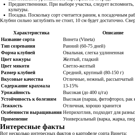
Предшественники. При выборе участка, следует вспомнить,
культуры.
Посадка. Поскольку сорт считается раним, к посадочным раб
Клубни сильно заглублять не стоит, 10 см будет достаточно. Св
Характеристика
Описание
Название сорта
Винета (Vineta)
Тип созревания
Ранний (60-75 дней)
Форма клубней
Овальная, слегка удлиненная
Цвет кожуры
Желтый, гладкий
Цвет мякоти
Светло-желтый
Размер клубней
Средний, крупный (80-150 г)
Вкусовые качества
Отличные, нежный, рассыпчатый
Содержание крахмала
13-15%
Урожайность
Высокая (до 400 ц/га)
Устойчивость к болезням
Высокая (парша, фитофтороз, рак 
Лежкость
Отличная, хорошо хранится
Особенности выращивания
Неприхотлив, подходит для разны
Применение
Универсальный (варка, жарка, пюр
Интересные факты
Вот несколько интересных фактов о картофеле сорта Винета: