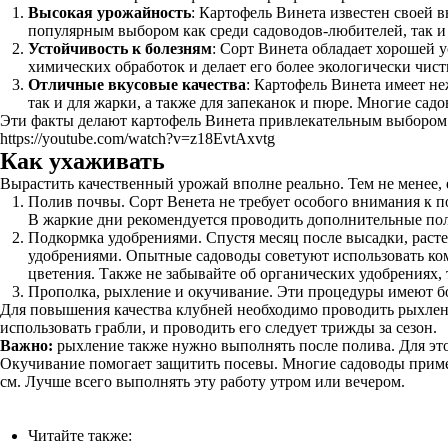
Высокая урожайность
: Картофель Винета известен своей 
популярным выбором как среди садоводов-любителей, так и
Устойчивость к болезням
: Сорт Винета обладает хорошей 
химических обработок и делает его более экологически чи
Отличные вкусовые качества
: Картофель Винета имеет не
так и для жарки, а также для запеканок и пюре. Многие сад
Эти факты делают картофель Винета привлекательным выбором 
https://youtube.com/watch?v=z18EvtAxvtg
Как ухаживать
Вырастить качественный урожай вполне реально. Тем не менее, 
Полив почвы. Сорт Венета не требует особого внимания к п
В жаркие дни рекомендуется проводить дополнительные по
Подкормка удобрениями. Спустя месяц после высадки, раст
удобрениями. Опытные садоводы советуют использовать комп
цветения. Также не забывайте об органических удобрениях, 
Прополка, рыхление и окучивание. Эти процедуры имеют бол
Для повышения качества клубней необходимо проводить рыхлени
использовать грабли, и проводить его следует трижды за сезон.
Важно:
рыхление также нужно выполнять после полива. Для этог
Окучивание помогает защитить посевы. Многие садоводы примен
см. Лучше всего выполнять эту работу утром или вечером.
Читайте также: