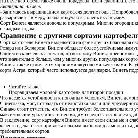
На вкус картофель также очень порадовал. Если сравнивать его 
Екатерина, 45 лет:
«Занимаюсь выращиванием картофеля долгие годы. Попробовала 
разваривается в меру, блюда получаются очень вкусными».
Сорт Венета является довольно популярным. Многие огородники 
с каждым годом.
Сравнение с другими сортами картофел
Сорт картофеля Винета выделяется на фоне других благодаря с
Розара или Беллароза, Винета обладает более устойчивым имму
Одним из ключевых аспектов, по которому Винета превосходит д
что значительно больше, чем у многих других популярных сортов.
Винета также отличается хорошими вкусовыми качествами. Клуб
сорта Астра, который часто используется для жарки, Винета подх
Читайте также:
Проращиваем молодой картофель для второй посадки
Что касается устойчивости к погодным условиям, Винета демонс
Синеглазка, могут страдать от недостатка влаги или чрезмерно
Однако стоит отметить, что Винета требует более тщательного у
максимальной урожайности необходимо следить за уровнем удоб
В заключение, сорт картофеля Винета имеет свои сильные и сла
качества делают его привлекательным выбором для многих садов
требовательных сортов.