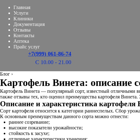
Главная
Услуги
Клиники
Документация
Отзывы
Контакты
Аптека
Прайс услуг
+7(999) 061-86-74
С 10.00 - 21.00
Блог
›
Картофель Винета: описание с
Картофель Винета — популярный сорт, известный отличными вку
также отзывы тех, кто оценил преимущества картофеля Винета.
Описание и характеристика картофеля 
Сорт картофеля относится к категории раннеспелых. Сбор урожая
К основным преимуществам данного сорта можно отнести:
раннее созревание;
высокие показатели урожайности;
стойкость к засухе;
отличные характеристики хранения;