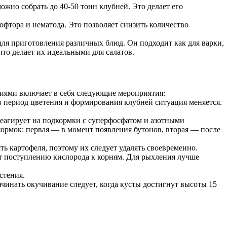
ожно собрать до 40-50 тонн клубней. Это делает его
офтора и нематода. Это позволяет снизить количество
для приготовления различных блюд. Он подходит как для варки,
что делает их идеальными для салатов.
ениями включает в себя следующие мероприятия:
в период цветения и формирования клубней ситуация меняется.
реагирует на подкормки с суперфосфатом и азотными
кормок: первая — в момент появления бутонов, вторая — после
ь картофеля, поэтому их следует удалять своевременно.
ет поступлению кислорода к корням. Для рыхления лучше
стения.
инать окучивание следует, когда кусты достигнут высоты 15