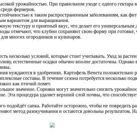
высокой урожайностью. При правильном уходе с одного гектара м
 среди фермеров.
устойчивостью к таким распространенным заболеваниям, как фит
стым вариантом для выращивания.
жную текстуру и приятный вкус, что делает его универсальным 
оводы отмечают, что клубни сохраняют свою форму при готовке, 
для многих огородников и кулинаров.
есть несколько условий, которые стоит учитывать. Уход за раст
оливу, естественные осадки обычно вполне достаточны. Однако 
ливы.
ения нуждаются в удобрениях. Картофель Венета положительно 
лексные составы. В течение сезона потребуется несколько под
таких как птичий помет.
ьшое значение. Сорняки могут значительно снизить урожайност
е. Эта процедура удаляет верхний слой почвы, что способству
о подойдёт сапка. Работайте осторожно, чтобы не повредить ра
яют метод разокучивания и остаются довольны результатом. Нач