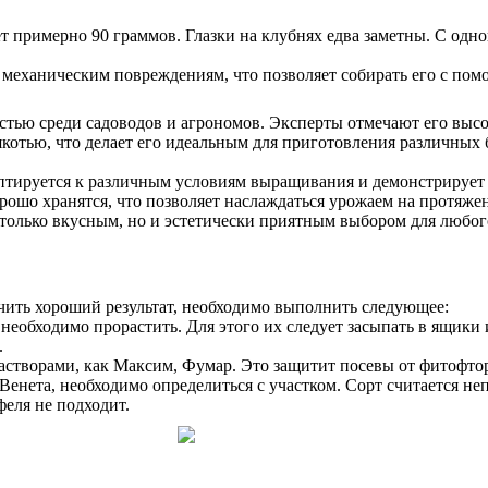
 примерно 90 граммов. Глазки на клубнях едва заметны. С одно
 механическим повреждениям, что позволяет собирать его с по
стью среди садоводов и агрономов. Эксперты отмечают его выс
котью, что делает его идеальным для приготовления различных 
аптируется к различным условиям выращивания и демонстрирует
рошо хранятся, что позволяет наслаждаться урожаем на протяж
только вкусным, но и эстетически приятным выбором для любог
чить хороший результат, необходимо выполнить следующее:
необходимо прорастить. Для этого их следует засыпать в ящики
.
астворами, как Максим, Фумар. Это защитит посевы от фитофто
енета, необходимо определиться с участком. Сорт считается не
еля не подходит.