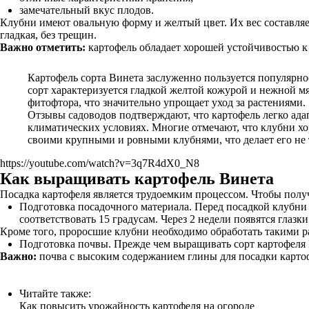
замечательный вкус плодов.
Клубни имеют овальную форму и желтый цвет. Их вес составляет
гладкая, без трещин.
Важно отметить:
картофель обладает хорошей устойчивостью к
Картофель сорта Винета заслуженно пользуется популярно
сорт характеризуется гладкой желтой кожурой и нежной мя
фитофтора, что значительно упрощает уход за растениями.
Отзывы садоводов подтверждают, что картофель легко ад
климатических условиях. Многие отмечают, что клубни хо
своими крупными и ровными клубнями, что делает его не 
https://youtube.com/watch?v=3q7R4dX0_N8
Как выращивать картофель Винета
Посадка картофеля является трудоемким процессом. Чтобы полу
Подготовка посадочного материала. Перед посадкой клубни 
соответствовать 15 градусам. Через 2 недели появятся глазки
Кроме того, проросшие клубни необходимо обработать такими р
Подготовка почвы. Прежде чем выращивать сорт картофеля В
Важно:
почва с высоким содержанием глины для посадки картоф
Читайте также:
Как повысить урожайность картофеля на огороде