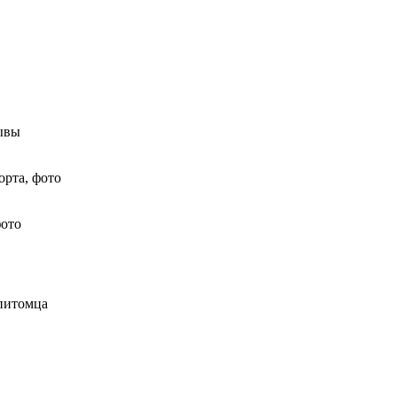
зывы
орта, фото
фото
 питомца