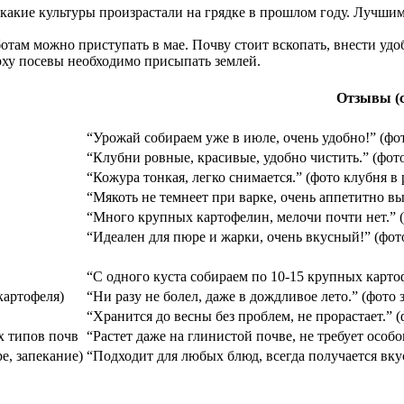
 какие культуры произрастали на грядке в прошлом году. Лучш
отам можно приступать в мае. Почву стоит вскопать, внести удоб
ерху посевы необходимо присыпать землей.
Отзывы (с
“Урожай собираем уже в июле, очень удобно!” (фот
“Клубни ровные, красивые, удобно чистить.” (фот
“Кожура тонкая, легко снимается.” (фото клубня в 
“Мякоть не темнеет при варке, очень аппетитно вы
“Много крупных картофелин, мелочи почти нет.” (
“Идеален для пюре и жарки, очень вкусный!” (фот
“С одного куста собираем по 10-15 крупных карто
картофеля)
“Ни разу не болел, даже в дождливое лето.” (фото 
“Хранится до весны без проблем, не прорастает.” (
х типов почв
“Растет даже на глинистой почве, не требует особо
е, запекание)
“Подходит для любых блюд, всегда получается вку