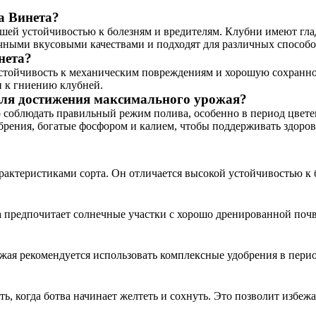
а Винета?
шей устойчивостью к болезням и вредителям. Клубни имеют гла
чными вкусовыми качествами и подходят для различных способо
нета?
тойчивость к механическим повреждениям и хорошую сохраннос
и к гниению клубней.
для достижения максимального урожая?
 соблюдать правильный режим полива, особенно в период цвете
брения, богатые фосфором и калием, чтобы поддерживать здоров
арактеристиками сорта. Он отличается высокой устойчивостью к 
 предпочитает солнечные участки с хорошо дренированной поч
жая рекомендуется использовать комплексные удобрения в перио
ь, когда ботва начинает желтеть и сохнуть. Это позволит избеж