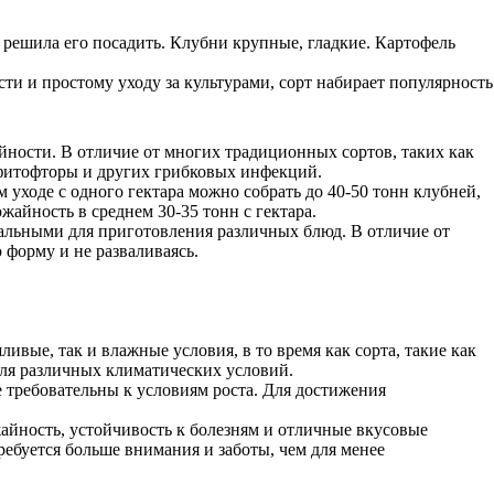
решила его посадить. Клубни крупные, гладкие. Картофель
и и простому уходу за культурами, сорт набирает популярность
йности. В отличие от многих традиционных сортов, таких как
 фитофторы и других грибковых инфекций.
 уходе с одного гектара можно собрать до 40-50 тонн клубней,
жайность в среднем 30-35 тонн с гектара.
альными для приготовления различных блюд. В отличие от
ю форму и не разваливаясь.
вые, так и влажные условия, в то время как сорта, такие как
для различных климатических условий.
ее требовательны к условиям роста. Для достижения
айность, устойчивость к болезням и отличные вкусовые
ребуется больше внимания и заботы, чем для менее