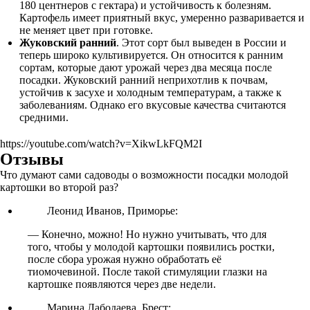
180 центнеров с гектара) и устойчивость к болезням.
Картофель имеет приятный вкус, умеренно разваривается и
не меняет цвет при готовке.
Жуковский ранний
. Этот сорт был выведен в России и
теперь широко культивируется. Он относится к ранним
сортам, которые дают урожай через два месяца после
посадки. Жуковский ранний неприхотлив к почвам,
устойчив к засухе и холодным температурам, а также к
заболеваниям. Однако его вкусовые качества считаются
средними.
https://youtube.com/watch?v=XikwLkFQM2I
Отзывы
Что думают сами садоводы о возможности посадки молодой
картошки во второй раз?
Леонид Иванов, Приморье:
— Конечно, можно! Но нужно учитывать, что для
того, чтобы у молодой картошки появились ростки,
после сбора урожая нужно обработать её
тиомочевиной. После такой стимуляции глазки на
картошке появляются через две недели.
Марина Лабодаева, Брест: