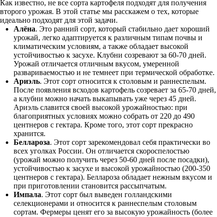
Как известно, не все сорта картофеля подходят для получения
второго урожая. В этой статье мы расскажем о тех, которые
идеально подходят для этой задачи.
Алёна
. Это ранний сорт, который стабильно дает хороший
урожай, легко адаптируется к различным типам почвы и
климатическим условиям, а также обладает высокой
устойчивостью к засухе. Клубни созревают за 60-70 дней.
Урожай отличается отличным вкусом, умеренной
развариваемостью и не темнеет при термической обработке.
Ариэль
. Этот сорт относится к столовым и раннеспелым.
После появления всходов картофель созревает за 65-70 дней,
а клубни можно начать выкапывать уже через 45 дней.
Ариэль славится своей высокой урожайностью: при
благоприятных условиях можно собрать от 220 до 490
центнеров с гектара. Кроме того, этот сорт прекрасно
хранится.
Беллароза
. Этот сорт зарекомендовал себя практически во
всех уголках России. Он отличается скороспелостью
(урожай можно получить через 50-60 дней после посадки),
устойчивостью к засухе и высокой урожайностью (200-350
центнеров с гектара). Беллароза обладает нежным вкусом и
при приготовлении становится рассыпчатым.
Импала
. Этот сорт был выведен голландскими
селекционерами и относится к раннеспелым столовым
сортам. Фермеры ценят его за высокую урожайность (более