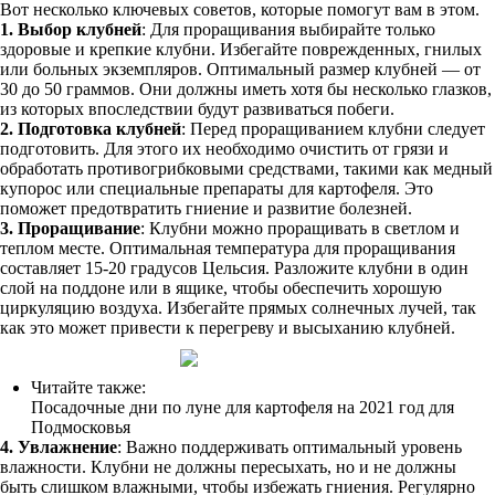
Вот несколько ключевых советов, которые помогут вам в этом.
1. Выбор клубней
: Для проращивания выбирайте только
здоровые и крепкие клубни. Избегайте поврежденных, гнилых
или больных экземпляров. Оптимальный размер клубней — от
30 до 50 граммов. Они должны иметь хотя бы несколько глазков,
из которых впоследствии будут развиваться побеги.
2. Подготовка клубней
: Перед проращиванием клубни следует
подготовить. Для этого их необходимо очистить от грязи и
обработать противогрибковыми средствами, такими как медный
купорос или специальные препараты для картофеля. Это
поможет предотвратить гниение и развитие болезней.
3. Проращивание
: Клубни можно проращивать в светлом и
теплом месте. Оптимальная температура для проращивания
составляет 15-20 градусов Цельсия. Разложите клубни в один
слой на поддоне или в ящике, чтобы обеспечить хорошую
циркуляцию воздуха. Избегайте прямых солнечных лучей, так
как это может привести к перегреву и высыханию клубней.
Читайте также:
Посадочные дни по луне для картофеля на 2021 год для
Подмосковья
4. Увлажнение
: Важно поддерживать оптимальный уровень
влажности. Клубни не должны пересыхать, но и не должны
быть слишком влажными, чтобы избежать гниения. Регулярно