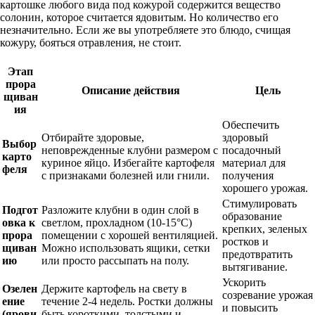
картошке любого вида под кожурой содержится вещество
солонин, которое считается ядовитым. Но количество его
незначительно. Если же вы употребляете это блюдо, счищая
кожуру, бояться отравления, не стоит.
Этап
прора
Описание действия
Цель
щиван
ия
Обеспечить
Отбирайте здоровые,
здоровый
Выбор
неповрежденные клубни размером с
посадочный
карто
куриное яйцо. Избегайте картофеля
материал для
феля
с признаками болезней или гнили.
получения
хорошего урожая.
Стимулировать
Подгот
Разложите клубни в один слой в
образование
овка к
светлом, прохладном (10-15°C)
крепких, зеленых
прора
помещении с хорошей вентиляцией.
ростков и
щиван
Можно использовать ящики, сетки
предотвратить
ию
или просто рассыпать на полу.
вытягивание.
Ускорить
Озелен
Держите картофель на свету в
созревание урожая
ение
течение 2-4 недель. Ростки должны
и повысить
(ярови
быть короткими, толстыми и