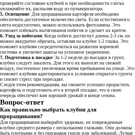
проверяйте состояние клубней и при необходимости слегка
увлажняйте их, распыляя воду из пульверизатора.
5. Освещение
: Для проращивания картофеля необходимо
обеспечить достаточное количество света. Если естественного
света недостаточно, можно использовать фитолампы. Это
поможет избежать вытягивания побегов и сделает их крепче.
6. Уход за побегами
: Когда побеги достигнут длины 2-3 см, их
можно аккуратно обрезать, оставляя на клубне 1-2 глазка. Это
поможет клубням сосредоточиться на развитии корневой
системы и увеличит шансы на успешное укоренение.
7. Подготовка к посадке
: За 1-2 недели до высадки в грунт,
клубни следует закалить. Для этого их выносят на свежий
воздух, постепенно увеличивая время пребывания на улице. Это
поможет клубням адаптироваться к условиям открытого грунта
и снизит стресс при пересадке.
Следуя этим рекомендациям, вы сможете успешно прорастить
картофель и подготовить его к второй посадке, что в свою
очередь обеспечит вам хороший урожай в конце сезона.
Вопрос-ответ
Как правильно выбрать клубни для
проращивания?
Для проращивания выбирайте здоровые, не поврежденные
клубни среднего размера с несколькими глазками. Они должны
быть плотными и без признаков гнили или заболеваний. Лучше