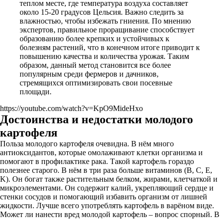
теплом месте, где температура воздуха составляет
около 15-20 градусов Цельсия. Важно следить за
влажностью, чтобы избежать гниения. По мнению
экспертов, правильное проращивание способствует
образованию более крепких и устойчивых к
болезням растений, что в конечном итоге приводит к
повышению качества и количества урожая. Таким
образом, данный метод становится все более
популярным среди фермеров и дачников,
стремящихся оптимизировать свои посевные
площади.
https://youtube.com/watch?v=KpO9MideHxo
Достоинства и недостатки молодого
картофеля
Польза молодого картофеля очевидна. В нём много
антиоксидантов, которые омолаживают клетки организма и
помогают в профилактике рака. Такой картофель гораздо
полезнее старого. В нём в три раза больше витаминов (B, C, E,
K). Он богат также растительным белком, жирами, клетчаткой и
микроэлементами. Он содержит калий, укрепляющий сердце и
стенки сосудов и помогающий избавить организм от лишней
жидкости. Лучше всего употреблять картофель в варёном виде.
Может ли нанести вред молодой картофель – вопрос спорный. В