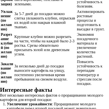
устойчивость к
зация)
зелеными.
болезням.
Увлаж
Активизировать
За 5-7 дней до посадки можно
нение
ростовые
слегка увлажнить клубни, опрыскав
(по
процессы и
их водой или накрыв влажной
желан
подготовить к
тканью.
ию)
высадке в грунт.
Разрез
Экономия
Крупные клубни можно разрезать
ание
посадочного
на части, чтобы на каждой было 2-3
клубне
материала и
ростка. Срезы обязательно
й (по
увеличение
присыпать золой или древесным
желан
количества
углем.
ию)
растений.
Повысить
Закали
За несколько дней до посадки
устойчивость к
вание
выносите картофель на улицу,
перепадам
(по
постепенно увеличивая время
температур и
желан
пребывания на свежем воздухе.
стрессам после
ию)
посадки.
Интересные факты
Вот несколько интересных фактов о проращивании молодого
картофеля для второй посадки:
Увеличение урожайности
: Проращивание молодого
картофеля перед второй посадкой может значительно