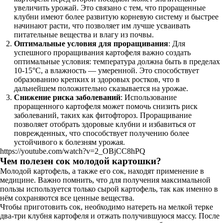
увеличить урожай. Это связано с тем, что проращенные
клубни имеют более развитую корневую систему и быстрее
начинают расти, что позволяет им лучше усваивать
питательные вещества и влагу из почвы.
Оптимальные условия для проращивания
: Для
успешного проращивания картофеля важно создать
оптимальные условия: температура должна быть в пределах
10-15°C, а влажность — умеренной. Это способствует
образованию крепких и здоровых ростков, что в
дальнейшем положительно сказывается на урожае.
Снижение риска заболеваний
: Использование
проращенного картофеля может помочь снизить риск
заболеваний, таких как фитофтороз. Проращивание
позволяет отобрать здоровые клубни и избавиться от
поврежденных, что способствует получению более
устойчивого к болезням урожая.
https://youtube.com/watch?v=2_OBjCC8hPQ
Чем полезен сок молодой картошки?
Молодой картофель, а также его сок, находят применение в
медицине. Важно помнить, что для получения максимальной
пользы используется только сырой картофель, так как именно в
нём сохраняются все ценные вещества.
Чтобы приготовить сок, необходимо натереть на мелкой терке
два-три клубня картофеля и отжать получившуюся массу. После