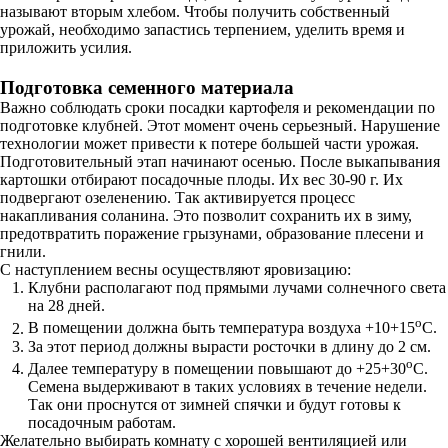
называют вторым хлебом. Чтобы получить собственный
урожай, необходимо запастись терпением, уделить время и
приложить усилия.
Подготовка семенного материала
Важно соблюдать сроки посадки картофеля и рекомендации по
подготовке клубней. Этот момент очень серьезный. Нарушение
технологии может привести к потере большей части урожая.
Подготовительный этап начинают осенью. После выкапывания
картошки отбирают посадочные плоды. Их вес 30-90 г. Их
подвергают озеленению. Так активируется процесс
накапливания соланина. Это позволит сохранить их в зиму,
предотвратить поражение грызунами, образование плесени и
гнили.
С наступлением весны осуществляют яровизацию:
Клубни располагают под прямыми лучами солнечного света
на 28 дней.
о
В помещении должна быть температура воздуха +10+15
С.
За этот период должны вырасти росточки в длину до 2 см.
о
Далее температуру в помещении повышают до +25+30
С.
Семена выдерживают в таких условиях в течение недели.
Так они проснутся от зимней спячки и будут готовы к
посадочным работам.
Желательно выбирать комнату с хорошей вентиляцией или