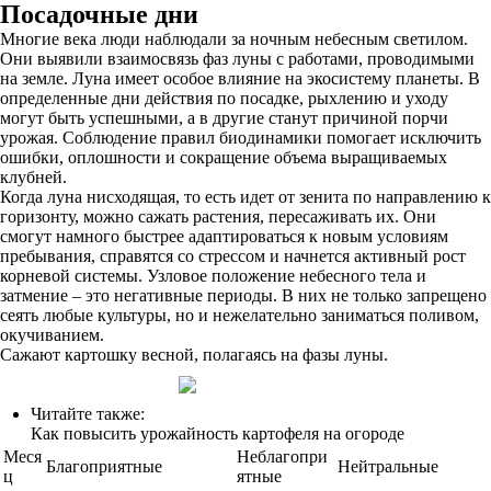
Посадочные дни
Многие века люди наблюдали за ночным небесным светилом.
Они выявили взаимосвязь фаз луны с работами, проводимыми
на земле. Луна имеет особое влияние на экосистему планеты. В
определенные дни действия по посадке, рыхлению и уходу
могут быть успешными, а в другие станут причиной порчи
урожая. Соблюдение правил биодинамики помогает исключить
ошибки, оплошности и сокращение объема выращиваемых
клубней.
Когда луна нисходящая, то есть идет от зенита по направлению к
горизонту, можно сажать растения, пересаживать их. Они
смогут намного быстрее адаптироваться к новым условиям
пребывания, справятся со стрессом и начнется активный рост
корневой системы. Узловое положение небесного тела и
затмение – это негативные периоды. В них не только запрещено
сеять любые культуры, но и нежелательно заниматься поливом,
окучиванием.
Сажают картошку весной, полагаясь на фазы луны.
Читайте также:
Как повысить урожайность картофеля на огороде
Меся
Неблагопри
Благоприятные
Нейтральные
ц
ятные