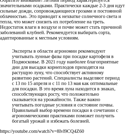
Обратите внимание! Летний период характеризуется
значительными осадками. Практически каждые 2-3 дня идут
сильные дожди, сопровождающиеся грозами и постоянной
облачностью. Это приводит к нехватке солнечного света и
тепла, что может снизить их потребление на треть.
Недостаток влаги в воздухе и почве может стать причиной
заболеваний клубней. Рекомендуется выбирать сорта,
адаптированные к местным условиям.
Эксперты в области агрономии рекомендуют
учитывать лунные фазы при посадке картофеля в
Подмосковье. В 2021 году наиболее благоприятные
дни для высадки корнеплодов приходятся на
растущую луну, что способствует активному
развитию растений. Специалисты выделяют период
с 13 по 15 апреля и с 11 по 13 мая как оптимальные
для посадки. В это время луна находится в знаках,
способствующих росту, что положительно
сказывается на урожайности. Также важно
учитывать погодные условия и состояние почвы.
Правильный выбор времени посадки в сочетании с
агрономическими практиками поможет получить
богатый урожай и избежать болезней.
https://youtube.com/watch?v=8IvI9CQ4Z60