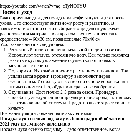
https://youtube.com/watch?v=aq_eTyNO0YU
Посев и уход
Благоприятные дни для посадки картофеля нужны для посева,
ухода. Это способствует активному росту и развитию. В
зависимости от типа сорта выбирают определенную схему
расположения материала в открытом грунте: раннеспелые,
среднеспелые – 60х30 см, позднеспелые 70х40 см.
Уход заключается в следующем:
Регулярный полив в период начальной стадии развития.
Используют теплую, отстоянную воду. Как только появятся
развитые кусты, увлажнение осуществляют только в
засушливые периоды.
Подкормки. Их комбинируют с рыхлением и поливом. Так
усиливается эффект. Процедуру выполняют перед
окучиванием. Используют раствор на основе коровяка или
птичьего помета. Подойдут минеральные удобрения.
Окучивание. Достаточно 2-3 раза за сезон. Процедура
способствует улучшению циркуляции кислорода, активному
развитию корневой системы. Предотвращается рост сорных
культур.
Все манипуляции должны быть аккуратными.
Посадка лука осенью под зиму в Ленинградской области в
2021 году по лунному календарю
Посадка лука осенью под зиму – дело ответственное. Когда