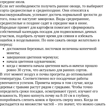
середине июля.
Если нет необходимости получить ранние овощи, то выбирают
сорта среднеспелые и среднепоздние. Они относятся к
высокоурожайным, успевают достичь нормальной зрелости до
того, пока не наступят заморозки. Виды среднеранние,
среднеспелые и поздние садят в середине мая в июне.
Народные примет для картофеля помогают сформировать
собственный календарь посадок для подмосковных дачных
участков, подобрать лучшее время для сеяния и избежать
ошибок в возделывании. По ним сажать овощи желательно в
период:
достижения березовых листочков величины копеечной
монеты;
завершения цветения черемухи;
начала цветения одуванчиков;
когда с момента начала цветения мать-и-мачехи прошло
ровно 30 суток, что актуально для ранних сортов.
В этот момент воздух и почва прогреты до оптимальной
температуры. Соответственно все посадочные работы
увенчаются успехом. Приметы верны в том случае, когда
деревья с травами растут рядом с грядками. Чтобы точно
определить сроки посадки, осматривают грунт, изучают его
влажность. Нужно копнуть почву на 8-10 см в глубину,
попробовать слепить комок и бросить сверху вниз. Когда он
распадается на множестве частей – это значит, что можно сажать