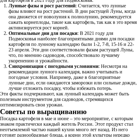
для картофеля в 2021 году для Подмосковья:
Лунные фазы и рост растений
: Считается, что лунные
фазы влияют на рост растений. В дни растущей Луны, когда
она движется от новолуния к полнолунию, рекомендуется
сажать корнеплоды, такие как картофель, так как в это время
активизируется рост корней.
Оптимальные дни для посадки
: В 2021 году для
Подмосковья наиболее благоприятными днями для посадки
картофеля по лунному календарю были 1-2, 7-8, 15-16 и 22-
23 апреля. Эти дни соответствовали фазам растущей Луны,
что, по мнению садоводов, способствовало лучшему
укоренению и урожайности.
Синхронизация с погодными условиями
: Несмотря на
рекомендации лунного календаря, важно учитывать и
погодные условия. Например, даже в благоприятные
лунные дни, если ожидаются заморозки или сильные дожди,
лучше отложить посадку, чтобы избежать потерь.
Эти факты подчеркивают, как лунный календарь может быть
полезным инструментом для садоводов, стремящихся
оптимизировать свои урожаи.
Советы по выращиванию
Посадка картофеля в мае и июне – это мероприятие, с которым
знаком практически каждый житель России. Этот продукт стал
неотъемлемой частью нашей кухни много лет назад. Из него
готовят разнообразные блюда, а корни этой культуры нередко