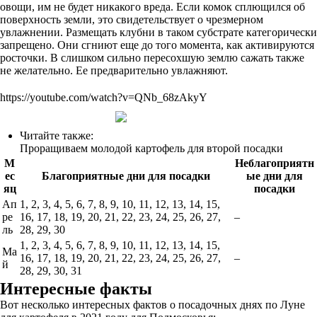
овощи, им не будет никакого вреда. Если комок сплющился об
поверхность земли, это свидетельствует о чрезмерном
увлажнении. Размещать клубни в таком субстрате категорически
запрещено. Они сгниют еще до того момента, как активируются
росточки. В слишком сильно пересохшую землю сажать также
не желательно. Ее предварительно увлажняют.
https://youtube.com/watch?v=QNb_68zAkyY
Читайте также:
Проращиваем молодой картофель для второй посадки
М
Неблагоприятн
ес
Благоприятные дни для посадки
ые дни для
яц
посадки
Ап
1, 2, 3, 4, 5, 6, 7, 8, 9, 10, 11, 12, 13, 14, 15,
ре
16, 17, 18, 19, 20, 21, 22, 23, 24, 25, 26, 27,
–
ль
28, 29, 30
1, 2, 3, 4, 5, 6, 7, 8, 9, 10, 11, 12, 13, 14, 15,
Ма
16, 17, 18, 19, 20, 21, 22, 23, 24, 25, 26, 27,
–
й
28, 29, 30, 31
Интересные факты
Вот несколько интересных фактов о посадочных днях по Луне