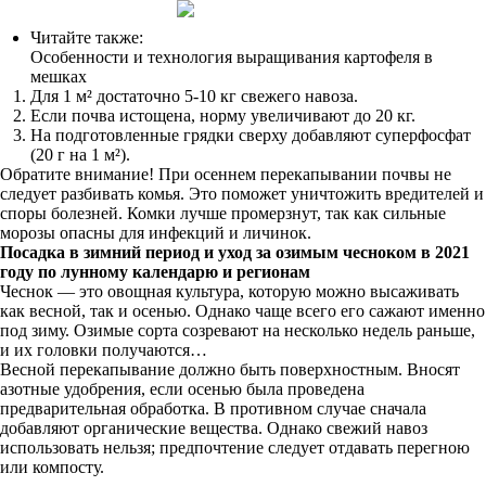
Читайте также:
Особенности и технология выращивания картофеля в
мешках
Для 1 м² достаточно 5-10 кг свежего навоза.
Если почва истощена, норму увеличивают до 20 кг.
На подготовленные грядки сверху добавляют суперфосфат
(20 г на 1 м²).
Обратите внимание! При осеннем перекапывании почвы не
следует разбивать комья. Это поможет уничтожить вредителей и
споры болезней. Комки лучше промерзнут, так как сильные
морозы опасны для инфекций и личинок.
Посадка в зимний период и уход за озимым чесноком в 2021
году по лунному календарю и регионам
Чеснок — это овощная культура, которую можно высаживать
как весной, так и осенью. Однако чаще всего его сажают именно
под зиму. Озимые сорта созревают на несколько недель раньше,
и их головки получаются…
Весной перекапывание должно быть поверхностным. Вносят
азотные удобрения, если осенью была проведена
предварительная обработка. В противном случае сначала
добавляют органические вещества. Однако свежий навоз
использовать нельзя; предпочтение следует отдавать перегною
или компосту.