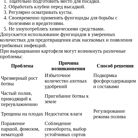
Тщательно подготовить место для посадки.
Обработать клубни перед высадкой.
Регулярно осматривать кусты.
Своевременно применять фунгициды для борьбы с
болезнями и вредителями.
Не злоупотреблять химическими средствами.
Допускается использование фунгицидов в умеренных
количествах для предотвращения атак насекомых и появления
грибковых инфекций.
При выращивании картофеля могут возникнуть различные
проблемы:
Причина
Проблема
Способ решения
возникновения
Избыточное
Подкормка
Чрезмерный рост
количество азотных
фосфорсодержащим
ботвы
удобрений
и составами
Частый полив,
Пригибание ботвы к
приводящий к
земле
переувлажнению
Регулирование
Трещины на плодах
Недостаток влаги
режима полива
Поражение
Соблюдение
паршой, фомозом,
севооборота, выбор
нематодой
устойчивых сортов