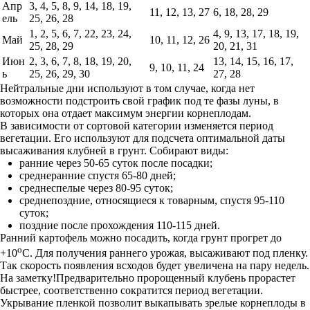
Апр
3, 4, 5, 8, 9, 14, 18, 19,
11, 12, 13, 27
6, 18, 28, 29
ель
25, 26, 28
1, 2, 5, 6, 7, 22, 23, 24,
4, 9, 13, 17, 18, 19,
Май
10, 11, 12, 26
25, 28, 29
20, 21, 31
Июн
2, 3, 6, 7, 8, 18, 19, 20,
13, 14, 15, 16, 17,
9, 10, 11, 24
ь
25, 26, 29, 30
27, 28
Нейтральные дни используют в том случае, когда нет
возможности подстроить свой график под те фазы луны, в
которых она отдает максимум энергии корнеплодам.
В зависимости от сортовой категории изменяется период
вегетации. Его используют для подсчета оптимальной даты
высаживания клубней в грунт. Собирают виды:
ранние через 50-65 суток после посадки;
среднеранние спустя 65-80 дней;
среднеспелые через 80-95 суток;
среднепоздние, относящиеся к товарным, спустя 95-110
суток;
поздние после прохождения 110-115 дней.
Ранний картофель можно посадить, когда грунт прогрет до
о
+10
С. Для получения раннего урожая, высаживают под пленку.
Так скорость появления всходов будет увеличена на пару недель.
На заметку!Предварительно пророщенный клубень прорастет
быстрее, соответственно сократится период вегетации.
Укрывание пленкой позволит выкапывать зрелые корнеплоды в