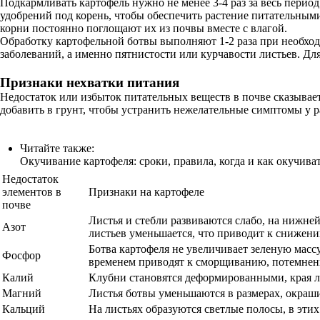
Подкармливать картофель нужно не менее 3-4 раз за весь перио
удобрений под корень, чтобы обеспечить растение питательным
корни постоянно поглощают их из почвы вместе с влагой.
Обработку картофельной ботвы выполняют 1-2 раза при необхо
заболеваний, а именно пятнистости или курчавости листьев. Дл
Признаки нехватки питания
Недостаток или избыток питательных веществ в почве сказывае
добавить в грунт, чтобы устранить нежелательные симптомы у р
Читайте также:
Окучивание картофеля: сроки, правила, когда и как окучива
Недостаток
элементов в
Признаки на картофеле
почве
Листья и стебли развиваются слабо, на нижней
Азот
листьев уменьшается, что приводит к снижени
Ботва картофеля не увеличивает зеленую массу
Фосфор
временем приводят к сморщиванию, потемнени
Калий
Клубни становятся деформированными, края ли
Магний
Листья ботвы уменьшаются в размерах, окраши
Кальций
На листьях образуются светлые полосы, в эти