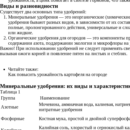
урожайность, а цинк помогает в синтезе гормонов, что такж
Виды и разновидности
Существует два основных типа удобрений:
Минеральные удобрения — это неорганические (химические)
удобрения бывают разных видов, в зависимости от их соста
полные, пролонгированного действия, универсальные и сл
или жидкие.
Органические удобрения для огородов — это компоненты пр
содержании азота, поддержании экологии и микрофлоры на 
Важно! При использовании удобрений не следует применять све
вызывая ожоги корней и появление пятен на листьях и стеблях.
Читайте также:
Как повысить урожайность картофеля на огороде
Минеральные удобрения: их виды и характеристи
Таблица 1
Группа
Наименование
Мочевина, аммиачная вода, калиевая, натриев
Азотные
нитратные удобрения
Фосфорные
Костная мука, простой и двойной суперфосф
Калийная соль, хлористый и сернокислый кал