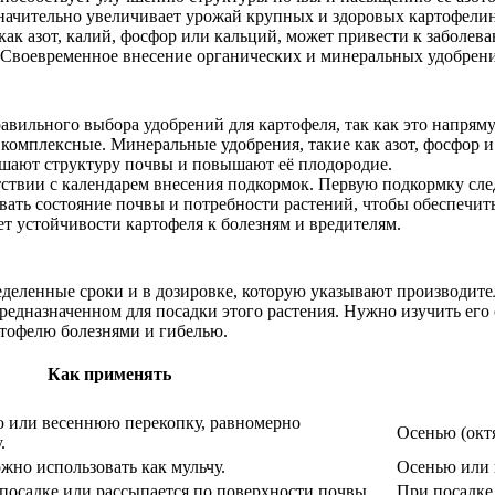
значительно увеличивает урожай крупных и здоровых картофелин
ак азот, калий, фосфор или кальций, может привести к заболев
 Своевременное внесение органических и минеральных удобрени
вильного выбора удобрений для картофеля, так как это напряму
комплексные. Минеральные удобрения, такие как азот, фосфор и
чшают структуру почвы и повышают её плодородие.
твии с календарем внесения подкормок. Первую подкормку след
вать состояние почвы и потребности растений, чтобы обеспечи
ет устойчивости картофеля к болезням и вредителям.
еделенные сроки и в дозировке, которую указывают производит
редназначенном для посадки этого растения. Нужно изучить его 
ртофелю болезнями и гибелью.
Как применять
 или весеннюю перекопку, равномерно
Осенью (октя
.
жно использовать как мульчу.
Осенью или 
посадке или рассыпается по поверхности почвы.
При посадке 