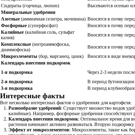
Сидераты (горчица, люпин)
Высеваются осенью или
Минеральные удобрения
Азотные
(аммиачная селитра, мочевина)
Вносятся в почву пере
Фосфорные
(суперфосфат)
Вносятся в почву пере
Калийные
(калийная соль, сульфат
Вносятся в почву пере
калия)
Комплексные
(нитроаммофоска,
Вносятся в почву пере
диаммофоска)
Микроэлементы
(бор, марганец, цинк)
Вносятся в виде внеко
Календарь внесения подкормок
1-я подкормка
Через 2-3 недели посл
2-я подкормка
В период бутонизации 
3-я подкормка
В период клубнеобразо
Интересные факты
Вот несколько интересных фактов о удобрениях для картофеля:
Разнообразие удобрений
: Существует множество видов удоб
калийные). Например, фосфорные удобрения способствуют р
Календарь внесения подкормок
: Оптимальное время для в
растения начинают активно развиваться. Вторую подкормку 
Эффект от микроэлементов
: Микроэлементы, такие как бо