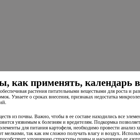
ы, как применять, календарь 
беспечивая растения питательными веществами для роста и раз
мок. Узнаете о сроках внесения, признаках недостатка микроэл
ий.
тв из почвы. Важно, чтобы в ее составе находились все элемен
новится уязвимым к болезням и вредителям. Подкормка позволяет
лементы для питания картофеля, необходимо провести анализ х
 мелкими, так как им сложно получать влагу и воздух. Использ
 способствует улучшению структуры почвы и насыщению ее азот