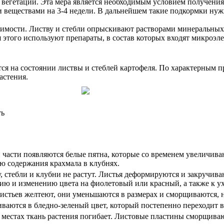
д вегетации. Эта мера является необходимым условием получени
и веществами на 3-4 недели. В дальнейшем такие подкормки нуж
димости. Листву и стебли опрыскивают растворами минеральных
я этого используют препараты, в состав которых входят микроэ
тся на состоянии листвы и стеблей картофеля. По характерным 
астения.
ть
 части появляются белые пятна, которые со временем увеличива
ю содержания крахмала в клубнях.
, стебли и клубни не растут. Листья деформируются и закручива
ю и изменению цвета на фиолетовый или красный, а также к у
стьев желтеют, они уменьшаются в размерах и сморщиваются, н
ваются в бледно-зеленый цвет, который постепенно переходит в
х местах ткань растения погибает. Листовые пластины сморщиваю