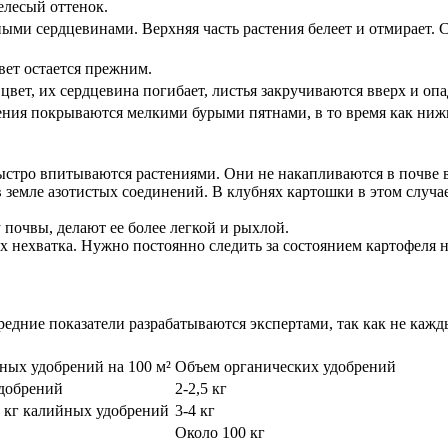
елесый оттенок.
ми сердцевинами. Верхняя часть растения белеет и отмирает. С
цвет остается прежним.
вет, их сердцевина погибает, листья закручиваются вверх и опа
ения покрываются мелкими бурыми пятнами, в то время как нижн
ыстро впитываются растениями. Они не накапливаются в почве 
в земле азотистых соединений. В клубнях картошки в этом случ
 почвы, делают ее более легкой и рыхлой.
 нехватка. Нужно постоянно следить за состоянием картофеля н
дние показатели разрабатываются экспертами, так как не кажды
ных удобрений на 100 м²
Объем органических удобрений
удобрений
2-2,5 кг
,5 кг калийных удобрений
3-4 кг
Около 100 кг