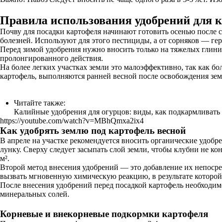
Правила использования удобрений для 
Почву для посадки картофеля начинают готовить осенью после с
болезней. Используют для этого пестициды, а от сорняков — ге
Перед зимой удобрения нужно вносить только на тяжелых глини
пролонгированного действия.
На более легких участках земли это малоэффективно, так как б
картофель, выполняются ранней весной после освобождения земл
Читайте также:
Калийные удобрения для огурцов: виды, как подкармливать
https://youtube.com/watch?v=MBhQmxa2ix4
Как удобрять землю под картофель весной
В апреле на участке рекомендуется вносить органические удобре
лунку. Сверху следует засыпать слой земли, чтобы клубни не ко
м².
Второй метод внесения удобрений — это добавление их непосред
вызвать мгновенную химическую реакцию, в результате которой
После внесения удобрений перед посадкой картофель необходимо 
минеральных солей.
Корневые и внекорневые подкормки картофеля