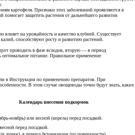
.
аниям картофеля. Признаки этих заболеваний проявляются в
й помогает защитить растения от дальнейшего развития
ю влияет на урожайность и качество клубней. Существует
 калий, способствуют росту и развитию растений.
ует проводить в фазе всходов, вторую — в период
ть оптимальное питание. Правильное применение
ели в Инструкции по применению препаратов. При
особенности. В этом случае овощеводы точно будут знать, каких
Календарь внесения подкормок
брь-ноябрь) или весной (апрель) перед посадкой.
весной перед посадкой.
(в лунки), в период бутонизации (по поверхности).