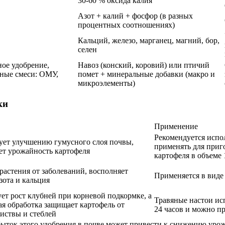
30-60 % оксида калия
Азот + калий + фосфор (в разных
процентных соотношениях)
Кальций, железо, марганец, магний, бор,
селен
ное удобрение,
Навоз (конский, коровий) или птичий
ные смеси: ОМУ,
помет + минеральные добавки (макро и
микроэлементы)
ки
Применение
Рекомендуется испо
ует улучшению гумусного слоя почвы,
применять для приг
ет урожайность картофеля
картофеля в объеме 
растения от заболеваний, восполняет
Применяется в виде
зота и кальция
ет рост клубней при корневой подкормке, а
Травяные настои ис
ая обработка защищает картофель от
24 часов и можно пр
листвы и стеблей
Избыток этого удобрения в почве может привести к снижению уро