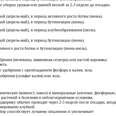
 уборки урожая или ранней весной за 2-3 недели до посадки.
ой (апрель-май), в период активного роста ботвы (июнь).
ой (апрель-май), в период бутонизации (июнь).
ой (апрель-май), в период клубнеобразования (июль).
ой (апрель-май), в период бутонизации (июнь).
тивного роста ботвы и бутонизации (июнь-июль).
рения (мочевина, аммиачная селитра) или настой коровяка/
ета.
 удобрения с преобладанием фосфора и калия, зола.
брения (сульфат калия) или зола.
анические (компост, навоз) и минеральные (азотные, фосфорные,
 растений к болезням и неблагоприятным условиям.
одкормку обычно проводят через 2-3 недели после посадки, когда
рмирование клубней.
, бор способствует лучшему опылению и увеличивает