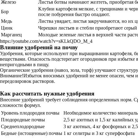
Железо
Листья ботвы начинают желтеть, приобретая б
Клубни картофеля мелкие, с трещинами и черны
Бор
после побурения быстро опадают.
Медь
Листва увядает, листья закручиваются, но их 
Цинк
Черешки листьев и стебли приобретают серый ц
Марганец
Молодые зеленые листья в верхней части раст
https://youtube.com/watch?v=sKLkQDO_M_4
Влияние удобрений на почву
Удобрения, которые используют при выращивании картофеля, б
веществами. Опасность подстерегает огородников при избытке 
непригодными в пищу.
Органические удобрения (навоз, зола, торф) улучшают структуру
Внимание!Избыток вносимых удобрений не менее опасен, чем их
передозировок растворов.
Как рассчитать нужные удобрения
Внесение удобрений требует соблюдения определенных норм. Сре
сложности формул.
Уровень плодородия почвы
Необходимое количество минераль
Плодородные почвы
2,5 кг азотных и 1,5 кг калийных 
Среднеплодородные
3 кг азотных, 4 кг фосфорных и 2
Бедные (истощенные) почвы
1 кг селитры и 3 кг суперфосфата