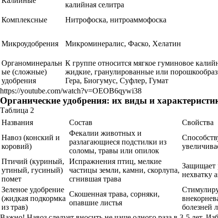
Калийные
калийная селитра
Комплексные
Нитрофоска, нитроаммофоска
Микроудобрения
Микроминералис, Фаско, Хелатин
Органоминеральн
К группе относится мягкое гуминовое калий
ые (сложные)
жидкие, гранулированные или порошкообраз
удобрения
Гера, Биогумус, Суфлер, Гумат
https://youtube.com/watch?v=OEOB6qywi38
Органические удобрения: их виды и характеристи
Таблица 2
Названия
Состав
Свойства
Фекалии животных и
Навоз (конский и
Способств
разлагающиеся подстилки из
коровий)
увеличива
соломы, травы или опилок
Птичий (куриный,
Испражнения птиц, мелкие
Защищает 
утиный, гусиный)
частицы земли, камни, скорлупа,
нехватку а
помет
сгнившая трава
Зеленое удобрение
Стимулиру
Скошенная трава, сорняки,
(жидкая подкормка
внекорнев
опавшие листья
из трав)
болезней 
Важно! Навоз следует вносить не чаще одного раза в 3-5 лет. 