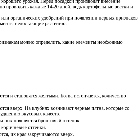
я хорошего урожая. Перед посадкой производят внесение
но проводить каждые 14-20 дней, ведь картофельные ростки и
 или органических удобрений при появлении первых признаков
лементы недостающие растению.
признакам можно определить, какие элементы необходимо
ются и становятся желтыми. Ботва истончается, количество
ются вверх. На клубнях возникают черные пятна, которые со
худшению вкусовых качеств.
а них появляется бронзовый оттенок.
 коричневые оттенки.
тся, их края закручиваются вверх.