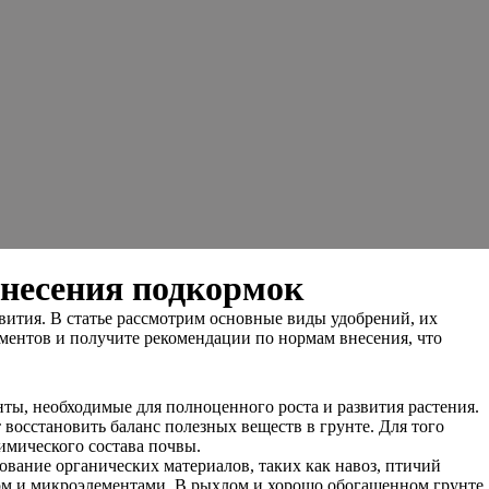
внесения подкормок
вития. В статье рассмотрим основные виды удобрений, их
ементов и получите рекомендации по нормам внесения, что
ты, необходимые для полноценного роста и развития растения.
 восстановить баланс полезных веществ в грунте. Для того
имического состава почвы.
ование органических материалов, таких как навоз, птичий
ом и микроэлементами. В рыхлом и хорошо обогащенном грунте