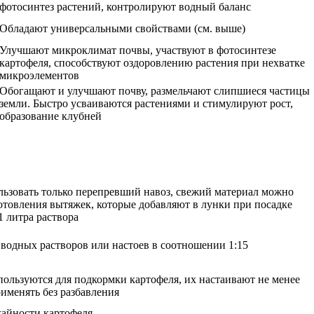
фотосинтез растений, контролируют водный баланс
Обладают универсальными свойствами (см. выше)
Улучшают микроклимат почвы, участвуют в фотосинтезе
картофеля, способствуют оздоровлению растения при нехватке
микроэлементов
Обогащают и улучшают почву, размельчают слипшиеся частицы
земли. Быстро усваиваются растениями и стимулируют рост,
образование клубней
льзовать только перепревший навоз, свежий материал можно
отовления вытяжек, которые добавляют в лунки при посадке
1 литра раствора
 водных растворов или настоев в соотношении 1:15
пользуются для подкормки картофеля, их настаивают не менее
именять без разбавления
жайности картофеля.