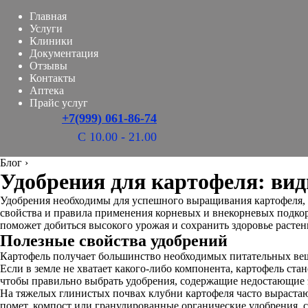
Главная
Услуги
Клиники
Документация
Отзывы
Контакты
Аптека
Прайс услуг
+7(999) 061-86-74
С 10.00 - 21.00
Блог
›
Удобрения для картофеля: вид
Удобрения необходимы для успешного выращивания картофеля, о
свойства и правила применения корневых и внекорневых подкор
поможет добиться высокого урожая и сохранить здоровье растен
Полезные свойства удобрений
Картофель получает большинство необходимых питательных вещес
Если в земле не хватает какого-либо компонента, картофель ста
чтобы правильно выбрать удобрения, содержащие недостающие э
На тяжелых глинистых почвах клубни картофеля часто вырастают
помет, компост или гранулированные органические удобрения,