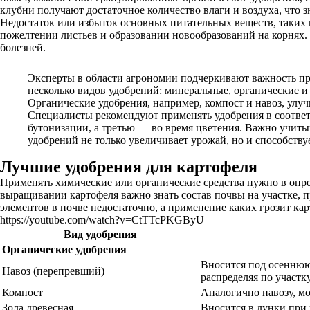
клубни получают достаточное количество влаги и воздуха, что 
Недостаток или избыток основных питательных веществ, таких к
пожелтении листьев и образовании новообразований на корнях.
болезней.
Эксперты в области агрономии подчеркивают важность пра
несколько видов удобрений: минеральные, органические и 
Органические удобрения, например, компост и навоз, улу
Специалисты рекомендуют применять удобрения в соответс
бутонизации, а третью — во время цветения. Важно учиты
удобрений не только увеличивает урожай, но и способству
Лучшие удобрения для картофеля
Применять химические или органические средства нужно в опр
выращивании картофеля важно знать состав почвы на участке, п
элементов в почве недостаточно, а применение каких грозит ка
https://youtube.com/watch?v=CtTTcPKGByU
Вид удобрения
Органические удобрения
Вносится под осеннюю
Навоз (перепревший)
распределяя по участку
Компост
Аналогично навозу, мо
Зола древесная
Вносится в лунки при 