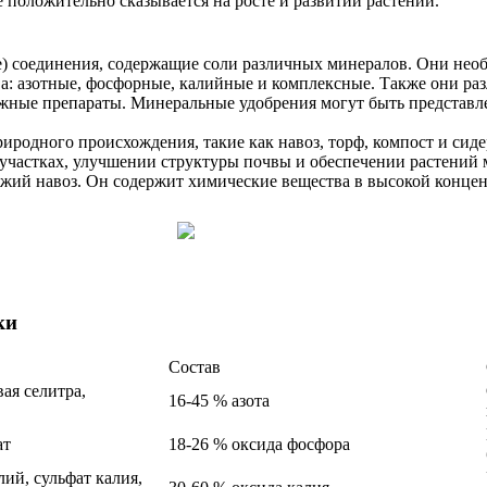
е положительно сказывается на росте и развитии растений.
 соединения, содержащие соли различных минералов. Они необ
ва: азотные, фосфорные, калийные и комплексные. Также они ра
ожные препараты. Минеральные удобрения могут быть представ
иродного происхождения, такие как навоз, торф, компост и си
участках, улучшении структуры почвы и обеспечении растений 
жий навоз. Он содержит химические вещества в высокой концент
ки
Состав
ая селитра,
16-45 % азота
ат
18-26 % оксида фосфора
ий, сульфат калия,