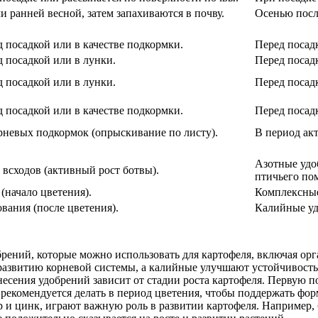
 ранней весной, затем запахиваются в почву.
Осенью после
д посадкой или в качестве подкормки.
Перед посадк
д посадкой или в лунки.
Перед посадк
д посадкой или в лунки.
Перед посадк
д посадкой или в качестве подкормки.
Перед посадк
рневых подкормок (опрыскивание по листу).
В период ак
Азотные удоб
е всходов (активный рост ботвы).
птичьего пом
(начало цветения).
Комплексные
вания (после цветения).
Калийные удо
рений, которые можно использовать для картофеля, включая орг
азвитию корневой системы, а калийные улучшают устойчивость
несения удобрений зависит от стадии роста картофеля. Первую п
рекомендуется делать в период цветения, чтобы поддержать фо
р и цинк, играют важную роль в развитии картофеля. Например