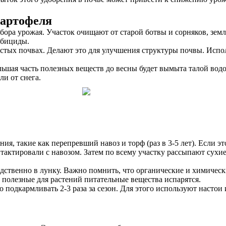
картофеля
бора урожая. Участок очищают от старой ботвы и сорняков, зем
рбициды.
стых почвах. Делают это для улучшения структуры почвы. Испол
ольшая часть полезных веществ до весны будет вымыта талой вод
и от снега.
ния, такие как перепревший навоз и торф (раз в 3-5 лет). Если 
нтактировали с навозом. Затем по всему участку рассыпают сухи
ственно в лунку. Важно помнить, что органические и химически
 полезные для растений питательные вещества испарятся.
подкармливать 2-3 раза за сезон. Для этого используют настои 