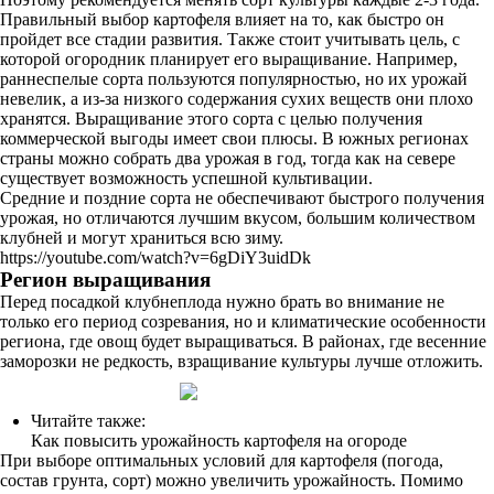
Правильный выбор картофеля влияет на то, как быстро он
пройдет все стадии развития. Также стоит учитывать цель, с
которой огородник планирует его выращивание. Например,
раннеспелые сорта пользуются популярностью, но их урожай
невелик, а из-за низкого содержания сухих веществ они плохо
хранятся. Выращивание этого сорта с целью получения
коммерческой выгоды имеет свои плюсы. В южных регионах
страны можно собрать два урожая в год, тогда как на севере
существует возможность успешной культивации.
Средние и поздние сорта не обеспечивают быстрого получения
урожая, но отличаются лучшим вкусом, большим количеством
клубней и могут храниться всю зиму.
https://youtube.com/watch?v=6gDiY3uidDk
Регион выращивания
Перед посадкой клубнеплода нужно брать во внимание не
только его период созревания, но и климатические особенности
региона, где овощ будет выращиваться. В районах, где весенние
заморозки не редкость, взращивание культуры лучше отложить.
Читайте также:
Как повысить урожайность картофеля на огороде
При выборе оптимальных условий для картофеля (погода,
состав грунта, сорт) можно увеличить урожайность. Помимо