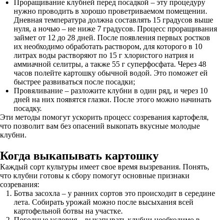
Проращивание клубней перед посадкой – эту процедуру
нужно проводить в хорошо проветриваемом помещении.
Дневная температура должна составлять 15 градусов выше
нуля, а ночью – не ниже 7 градусов. Процесс проращивания
займет от 12 до 28 дней. После появления первых ростков
их необходимо обработать раствором, для которого в 10
литрах воды растворяют по 15 г хлористого натрия и
аммиачной селитры, а также 55 г суперфосфата. Через 48
часов полейте картошку обычной водой. Это поможет ей
быстрее развиваться после посадки;
Провяливание – разложите клубни в один ряд, и через 10
дней на них появятся глазки. После этого можно начинать
посадку.
Эти методы помогут ускорить процесс созревания картофеля,
что позволит вам без опасений выкопать вкусные молодые
клубни.
Когда выкапывать картошку
Каждый сорт культуры имеет свое время вызревания. Понять,
что клубни готовы к сбору помогут основные признаки
созревания:
Ботва засохла – у ранних сортов это происходит в середине
лета. Собирать урожай можно после высыхания всей
картофельной ботвы на участке.
Погодные условия – выкапывать клубни необходимо в