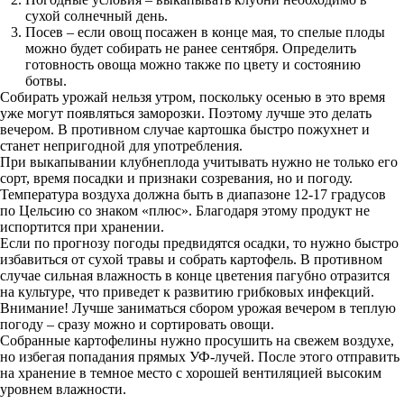
сухой солнечный день.
Посев – если овощ посажен в конце мая, то спелые плоды
можно будет собирать не ранее сентября. Определить
готовность овоща можно также по цвету и состоянию
ботвы.
Собирать урожай нельзя утром, поскольку осенью в это время
уже могут появляться заморозки. Поэтому лучше это делать
вечером. В противном случае картошка быстро пожухнет и
станет непригодной для употребления.
При выкапывании клубнеплода учитывать нужно не только его
сорт, время посадки и признаки созревания, но и погоду.
Температура воздуха должна быть в диапазоне 12-17 градусов
по Цельсию со знаком «плюс». Благодаря этому продукт не
испортится при хранении.
Если по прогнозу погоды предвидятся осадки, то нужно быстро
избавиться от сухой травы и собрать картофель. В противном
случае сильная влажность в конце цветения пагубно отразится
на культуре, что приведет к развитию грибковых инфекций.
Внимание! Лучше заниматься сбором урожая вечером в теплую
погоду – сразу можно и сортировать овощи.
Собранные картофелины нужно просушить на свежем воздухе,
но избегая попадания прямых УФ-лучей. После этого отправить
на хранение в темное место с хорошей вентиляцией высоким
уровнем влажности.