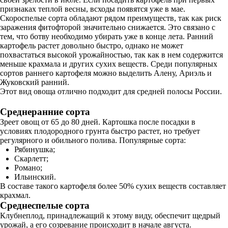
признаках теплой весны, всходы появятся уже в мае.
Скороспелые сорта обладают рядом преимуществ, так как риск
заражения фитофторой значительно снижается. Это связано с
тем, что ботву необходимо убирать уже в конце лета. Ранний
картофель растет довольно быстро, однако не может
похвастаться высокой урожайностью, так как в нем содержится
меньше крахмала и других сухих веществ. Среди популярных
сортов раннего картофеля можно выделить Алену, Ариэль и
Жуковский ранний.
Этот вид овоща отлично подходит для средней полосы России.
Среднеранние сорта
Зреет овощ от 65 до 80 дней. Картошка после посадки в
условиях плодородного грунта быстро растет, но требует
регулярного и обильного полива. Популярные сорта:
Рябинушка;
Скарлетт;
Романо;
Ильинский.
В составе такого картофеля более 50% сухих веществ составляет
крахмал.
Среднеспелые сорта
Клубнеплод, принадлежащий к этому виду, обеспечит щедрый
урожай, а его созревание происходит в начале августа.