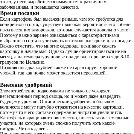
этого, у него выработается иммунитет к различным
заболеваниям, и повышается качество.
Время посадки
Если картофель был высажен раньше, чем это требуется для
конкретного сорта, существует высокая вероятность его гибели
из-за весенних заморозков, которые случаются довольно часто.
Поэтому важно заранее ознакомиться с характеристиками
выбранного сорта и учитывать оптимальные сроки для посадки.
Важно отметить, что многие садоводы начинают сажать
картошку в начале мая. Однако лучше ориентироваться не на
месяц, а на температуру почвы: она должна прогреться до 8-10
градусов по Цельсию.
Поздняя посадка клубней также не гарантирует хороший
урожай, так как почва может оказаться пересохшей.
Внесение удобрений
Злоупотребление подкормками не только не ускоряет
вегетационный период овоща, но и может даже навредить
будущему урожаю. Органические удобрения в большом
количестве могут пагубно отразиться на качестве картошки,
потому что в его составе содержание нитратов увеличится.
Картофель выращивают повсеместно, но есть такие земельные
участки, на которых очень сложно получить хоть какой-
нибудь…Читать далее…
При недостатке в земле минералов происходит ускорение роста