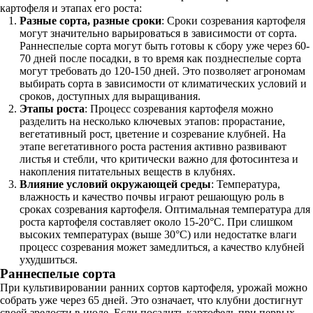
картофеля и этапах его роста:
Разные сорта, разные сроки
: Сроки созревания картофеля
могут значительно варьироваться в зависимости от сорта.
Раннеспелые сорта могут быть готовы к сбору уже через 60-
70 дней после посадки, в то время как позднеспелые сорта
могут требовать до 120-150 дней. Это позволяет агрономам
выбирать сорта в зависимости от климатических условий и
сроков, доступных для выращивания.
Этапы роста
: Процесс созревания картофеля можно
разделить на несколько ключевых этапов: прорастание,
вегетативный рост, цветение и созревание клубней. На
этапе вегетативного роста растения активно развивают
листья и стебли, что критически важно для фотосинтеза и
накопления питательных веществ в клубнях.
Влияние условий окружающей среды
: Температура,
влажность и качество почвы играют решающую роль в
сроках созревания картофеля. Оптимальная температура для
роста картофеля составляет около 15-20°C. При слишком
высоких температурах (выше 30°C) или недостатке влаги
процесс созревания может замедлиться, а качество клубней
ухудшиться.
Раннеспелые сорта
При культивировании ранних сортов картофеля, урожай можно
собрать уже через 65 дней. Это означает, что клубни достигнут
своей зрелости в июле. Если посадить картофель при первых