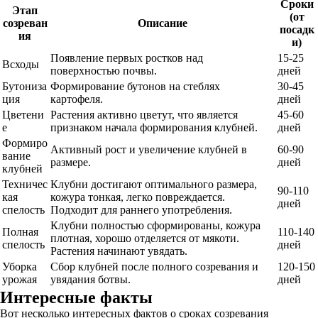
Сроки
Этап
(от
созреван
Описание
посадк
ия
и)
Появление первых ростков над
15-25
Всходы
поверхностью почвы.
дней
Бутониза
Формирование бутонов на стеблях
30-45
ция
картофеля.
дней
Цветени
Растения активно цветут, что является
45-60
е
признаком начала формирования клубней.
дней
Формиро
Активный рост и увеличение клубней в
60-90
вание
размере.
дней
клубней
Техничес
Клубни достигают оптимального размера,
90-110
кая
кожура тонкая, легко повреждается.
дней
спелость
Подходит для раннего употребления.
Клубни полностью сформированы, кожура
Полная
110-140
плотная, хорошо отделяется от мякоти.
спелость
дней
Растения начинают увядать.
Уборка
Сбор клубней после полного созревания и
120-150
урожая
увядания ботвы.
дней
Интересные факты
Вот несколько интересных фактов о сроках созревания