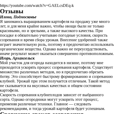
https://youtube.com/watch?v=GAELcsDEq-k
Отзывы
Илона, Подмосковье
Я занимаюсь выращиванием картофеля на продажу уже много
лет, и для меня крайне важно, чтобы овощи были не только
красивыми, но и зрелыми, а также высокого качества. При
посадке я обязательно учитываю погодные условия, скорость
созревания и время сбора урожая. Внесение удобрений также
играет значительную роль, поэтому я предпочитаю использовать
органические вещества. Однако важно не переусердствовать,
иначе результат может оказаться совершенно противоположным.
Игорь, Архангельск
Мой участок для огорода находится в низине, поэтому мне
приходится ускорять процесс созревания картофеля. Существует
множество различных методов, но я предпочитаю обрезать
ботву. Это способствует быстрому формированию и созреванию
клубней. Урожай при этом получается отличным. Такой метод
не сказывается на вкусовых качествах и общем состоянии
картофеля.
Скорость созревания клубнеплодов зависит от выбранного
сорта. Однако огородники могут ускорить этот процесс,
применяя различные техники. Главное — следовать
рекомендациям, и тогда урожай картофеля будет успешным.