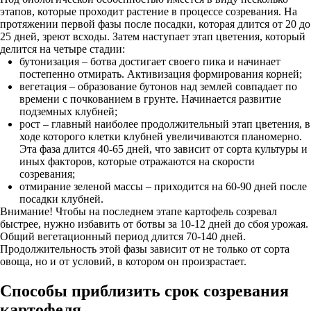
этапов, которые проходит растение в процессе созревания. На
протяжении первой фазы после посадки, которая длится от 20 до
25 дней, зреют всходы. Затем наступает этап цветения, который
делится на четыре стадии:
бутонизация – ботва достигает своего пика и начинает
постепенно отмирать. Активизация формирования корней;
вегетация – образование бутонов над землей совпадает по
времени с почкованием в грунте. Начинается развитие
подземных клубней;
рост – главный наиболее продолжительный этап цветения, в
ходе которого клетки клубней увеличиваются планомерно.
Эта фаза длится 40-65 дней, что зависит от сорта культуры и
иных факторов, которые отражаются на скорости
созревания;
отмирание зеленой массы – приходится на 60-90 дней после
посадки клубней.
Внимание! Чтобы на последнем этапе картофель созревал
быстрее, нужно избавить от ботвы за 10-12 дней до сбоя урожая.
Общий вегетационный период длится 70-140 дней.
Продолжительность этой фазы зависит от не только от сорта
овоща, но и от условий, в котором он произрастает.
Способы приблизить срок созревания
картофеля