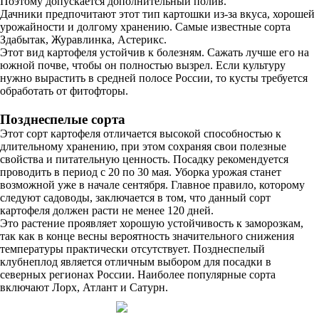
Поэтому допускается дополнительный полив.
Дачники предпочитают этот тип картошки из-за вкуса, хорошей
урожайности и долгому хранению. Самые известные сорта
Здабытак, Журавлинка, Астерикс.
Этот вид картофеля устойчив к болезням. Сажать лучше его на
южной почве, чтобы он полностью вызрел. Если культуру
нужно вырастить в средней полосе России, то кусты требуется
обработать от фитофторы.
Позднеспелые сорта
Этот сорт картофеля отличается высокой способностью к
длительному хранению, при этом сохраняя свои полезные
свойства и питательную ценность. Посадку рекомендуется
проводить в период с 20 по 30 мая. Уборка урожая станет
возможной уже в начале сентября. Главное правило, которому
следуют садоводы, заключается в том, что данный сорт
картофеля должен расти не менее 120 дней.
Это растение проявляет хорошую устойчивость к заморозкам,
так как в конце весны вероятность значительного снижения
температуры практически отсутствует. Позднеспелый
клубнеплод является отличным выбором для посадки в
северных регионах России. Наиболее популярные сорта
включают Лорх, Атлант и Сатурн.