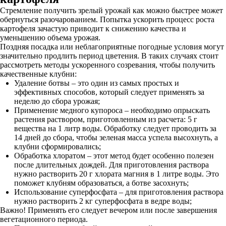
Стремление получить зрелый урожай как можно быстрее может
обернуться разочарованием. Попытка ускорить процесс роста
картофеля зачастую приводит к снижению качества и
уменьшению объема урожая.
Поздняя посадка или неблагоприятные погодные условия могут
значительно продлить период цветения. В таких случаях стоит
рассмотреть методы ускоренного созревания, чтобы получить
качественные клубни:
Удаление ботвы – это один из самых простых и
эффективных способов, который следует применять за
неделю до сбора урожая;
Применение медного купороса – необходимо опрыскать
растения раствором, приготовленным из расчета: 5 г
вещества на 1 литр воды. Обработку следует проводить за
14 дней до сбора, чтобы зеленая масса успела высохнуть, а
клубни сформировались;
Обработка хлоратом – этот метод будет особенно полезен
после длительных дождей. Для приготовления раствора
нужно растворить 20 г хлората магния в 1 литре воды. Это
поможет клубням образоваться, а ботве засохнуть;
Использование суперфосфата – для приготовления раствора
нужно растворить 2 кг суперфосфата в ведре воды;
Важно! Применять его следует вечером или после завершения
вегетационного периода.