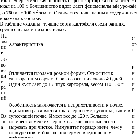
100 г. Энергетическая ценность сырого картофеля составляет 76
ккал на 100 г. Большинство видов дают феноменальный урожай
2
до 760 кг с 100 м
земли. Отличается повышенным содержанием
крахмала в составе.
В таблице указаны лучшие сорта картофеля среди ранних,
среднеспелых и позднеспелых.
На
С
зва
Характеристика
ор
ни
т
е
Жу
ко
Ра
вс
Отличается плодами ровной формы. Относится к
н
ки
ультраранним сортам. Срок созревания около 40 дней.
н
й
Один куст дает до 15 штук картофеля, весом 110-150 г
и
ра
й
нн
ий
Особенность заключается в неприхотливости к почве,
одинаково развивается как в черноземе, суглинке, так и в
Ра
Вя
супесчаной почве. Имеет вес до 120 г. Большое
н
тк
количество мелких черных глазков, которые легко
н
а
вырезать при чистке. Иммунитет гораздо ниже, чем у
и
конкурентов, и больше подвержен вредоносным
й