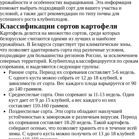
урожайности и особенностях выращивания. Эта информация
поможет выбрать подходящий сорт для вашего участка и
условий, а также даст рекомендации по типу почвы для
успешного роста клубнеплодов.
Классификации сортов картофеля
Картофель делится на множество сортов, среди которых
белорусские считаются одними из лучших и наиболее
урожайных. В Беларуси существует три климатические зоны,
что позволяет адаптировать сорта под различные условия,
подходящие для большинства регионов России, за исключением
северных территорий. Клубнеплод классифицируется по срокам
созревания, и выделяются следующие группы:
Ранние сорта. Период их созревания составляет 5-6 недель.
С одного куста можно собрать от 12 до 18 клубней, в
зависимости от сорта. Вес каждого плода варьируется от 90
до 140 граммов.
Среднеспелые сорта. Они созревают за 11-13 недель. Один
куст дает от 9 до 15 клубней, а вес каждого из них
составляет 110-160 граммов.
Позднеспелые сорта. Эти сорта обладают наилучшей
устойчивостью к заморозкам и различным вирусам. Период
их созревания составляет 18-20 недель. Такой картофель
собирают осенью, что позволяет хранить его в течение всей
зимы. С одного куста можно получить от 13 до 18 клубней