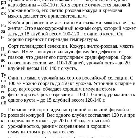
рп
картофелины – 80-110 г. Хотя сорт не отличается высокой
ан
урожайностью, его светло-розовая кожура и кремовая
ок
мякоть делают его привлекательным.
Клубни розового цвета с темными глазками, мякоть светло-
Ро
желтая. Это высокоурожайный южный сорт, который может
за
дать до 18 клубней весом 100-120 г с одного куста. Он
ра
хорошо переносит перепады температуры.
Сорт голландской селекции. Кожура желто-розовая, мякоть
П
белая. Имеет ровную овальную форму без дефектов и
ик
глазков, что делает его популярным среди фермеров. Срок
ас
созревания составляет 110-120 дней, урожайность – до 20
со
клубней весом 110-140 г с куста.
Ту
Один из самых урожайных сортов российской селекции. С
по
100 м² можно собрать до 450 кг урожая. Устойчив к парше и
ле
раку картофеля, обладает хорошим иммунитетом к
ев
фитофторозу. Срок созревания – 100-110 дней, урожайность
ск
одного куста – до 15 клубней весом 120-140 г.
ий
Голландский сорт с идеально ровной овальной формой и
Ро
розовой кожурой. Вес одного клубня составляет 120 г, а при
кк
надлежащем уходе – до 200 г. Обладает высокой
о
урожайностью, ранним созреванием и хорошим
иммунитетом к раку картофеля.