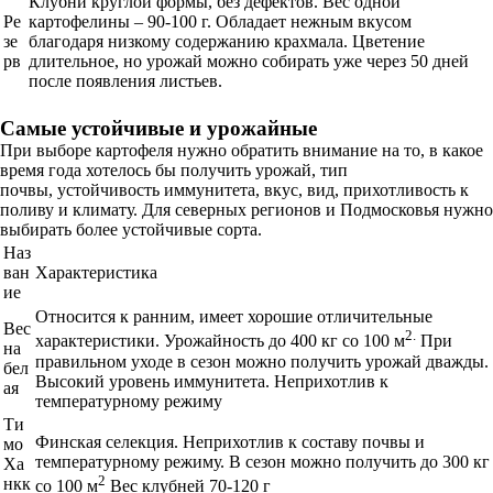
Клубни круглой формы, без дефектов. Вес одной
Ре
картофелины – 90-100 г. Обладает нежным вкусом
зе
благодаря низкому содержанию крахмала. Цветение
рв
длительное, но урожай можно собирать уже через 50 дней
после появления листьев.
Самые устойчивые и урожайные
При выборе картофеля нужно обратить внимание на то, в какое
время года хотелось бы получить урожай, тип
почвы, устойчивость иммунитета, вкус, вид, прихотливость к
поливу и климату. Для северных регионов и Подмосковья нужно
выбирать более устойчивые сорта.
Наз
ван
Характеристика
ие
Относится к ранним, имеет хорошие отличительные
Вес
2.
характеристики. Урожайность до 400 кг со 100 м
При
на
правильном уходе в сезон можно получить урожай дважды.
бел
Высокий уровень иммунитета. Неприхотлив к
ая
температурному режиму
Ти
Финская селекция. Неприхотлив к составу почвы и
мо
температурному режиму. В сезон можно получить до 300 кг
Ха
2
нкк
со 100 м
Вес клубней 70-120 г