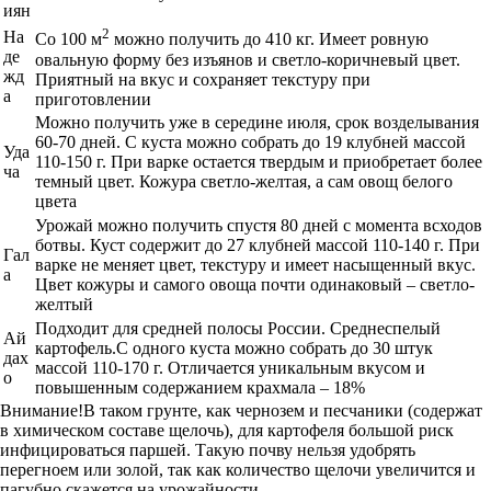
иян
2
На
Со 100 м
можно получить до 410 кг. Имеет ровную
де
овальную форму без изъянов и светло-коричневый цвет.
жд
Приятный на вкус и сохраняет текстуру при
а
приготовлении
Можно получить уже в середине июля, срок возделывания
60-70 дней. С куста можно собрать до 19 клубней массой
Уда
110-150 г. При варке остается твердым и приобретает более
ча
темный цвет. Кожура светло-желтая, а сам овощ белого
цвета
Урожай можно получить спустя 80 дней с момента всходов
ботвы. Куст содержит до 27 клубней массой 110-140 г. При
Гал
варке не меняет цвет, текстуру и имеет насыщенный вкус.
а
Цвет кожуры и самого овоща почти одинаковый – светло-
желтый
Подходит для средней полосы России. Среднеспелый
Ай
картофель.С одного куста можно собрать до 30 штук
дах
массой 110-170 г. Отличается уникальным вкусом и
о
повышенным содержанием крахмала – 18%
Внимание!В таком грунте, как чернозем и песчаники (содержат
в химическом составе щелочь), для картофеля большой риск
инфицироваться паршей. Такую почву нельзя удобрять
перегноем или золой, так как количество щелочи увеличится и
пагубно скажется на урожайности.