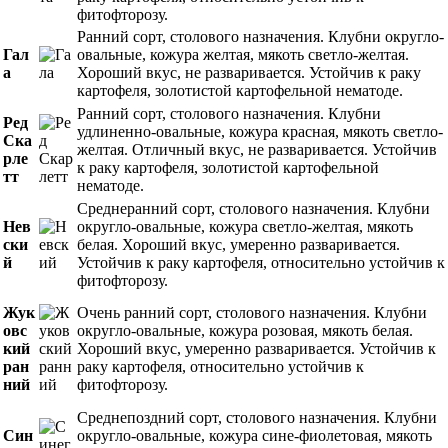
фитофторозу.
Ранний сорт, столового назначения. Клубни округло-
Гал
овальные, кожура желтая, мякоть светло-желтая.
а
Хороший вкус, не разваривается. Устойчив к раку
картофеля, золотистой картофельной нематоде.
Ранний сорт, столового назначения. Клубни
Ред
удлиненно-овальные, кожура красная, мякоть светло-
Ска
желтая. Отличный вкус, не разваривается. Устойчив
рле
к раку картофеля, золотистой картофельной
тт
нематоде.
Среднеранний сорт, столового назначения. Клубни
Нев
округло-овальные, кожура светло-желтая, мякоть
ски
белая. Хороший вкус, умеренно разваривается.
й
Устойчив к раку картофеля, относительно устойчив к
фитофторозу.
Жук
Очень ранний сорт, столового назначения. Клубни
овс
округло-овальные, кожура розовая, мякоть белая.
кий
Хороший вкус, умеренно разваривается. Устойчив к
ран
раку картофеля, относительно устойчив к
ний
фитофторозу.
Среднепоздний сорт, столового назначения. Клубни
Син
округло-овальные, кожура сине-фиолетовая, мякоть