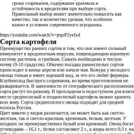
сроки созревания, содержание крахмала и
устойчивость к вредителям при выборе сорта.
Правильный выбор может значительно повысить как
качество, так и количество урожая, что особенно
важно в условиях современного агрорынка.
https://youtube.com/watch?v=jrqoP2yeIx4
Сорта картофеля
Преимущество ранних сортов в том, что они имеют сильный
иммунитет к вредоносным вирусам, повреждающим корневую
систему растения, и грибкам. Сажать необходимо в теплую
почву (9-10 градусов). Обычно посадка раннеспелых сортов
происходит в конце апреля или начале мая. Кожура у молодого
овоща тонкая и имеет хороший вид, за что его любят фермеры.
Клубнеплод быстрого созревания, во время приготовления не
разваривается. В зависимости от географического расположения
сорта растут по-разному. В прохладном и недоступном для влаги
месте среднеспелый и позднеспелый картофель можно хранить
всю зиму. Сорта среднеспелого овоща подходят для средней
полосы России.
Цвет мякоти у видов различается, он может быть как светло-
желтым, так и светло-красным, кремовым, белым, желтым. У
поздних он преимущественно белый или кремовый. Овощ богат
углеводами – 16,1 г., белки составляют 2 г., а жиры всего 0,5 г. на