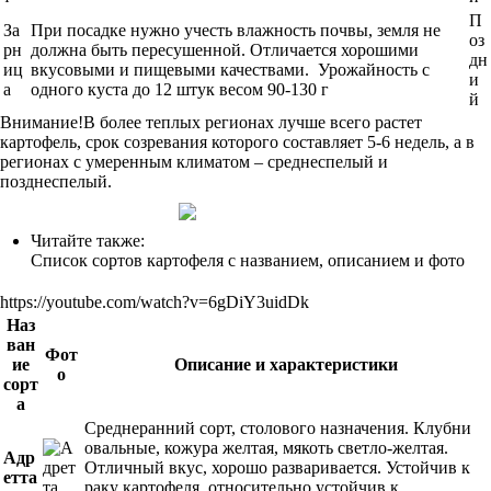
П
За
При посадке нужно учесть влажность почвы, земля не
оз
рн
должна быть пересушенной. Отличается хорошими
дн
иц
вкусовыми и пищевыми качествами. Урожайность с
и
а
одного куста до 12 штук весом 90-130 г
й
Внимание!В более теплых регионах лучше всего растет
картофель, срок созревания которого составляет 5-6 недель, а в
регионах с умеренным климатом – среднеспелый и
позднеспелый.
Читайте также:
Список сортов картофеля с названием, описанием и фото
https://youtube.com/watch?v=6gDiY3uidDk
Наз
ван
Фот
ие
Описание и характеристики
о
сорт
а
Среднеранний сорт, столового назначения. Клубни
овальные, кожура желтая, мякоть светло-желтая.
Адр
Отличный вкус, хорошо разваривается. Устойчив к
етта
раку картофеля, относительно устойчив к