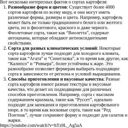
Вот несколько интересных фактов о сортах картофеля:
Разнообразие форм и цветов
: Существует более 4000
сортов картофеля по всему миру, и они могут иметь
различные формы, размеры и цвета. Например, картофель
может быть не только традиционного белого или желтого
цвета, но и фиолетового, красного и даже черного.
Фиолетовые сорта, такие как “Виолетта”, содержат
антоцианы, которые обладают антиоксидантными
свойствами.
Сорта для разных климатических условий
: Некоторые
сорта картофеля лучше подходят для холодного климата,
такие как “Агата” и “Синеглазка”, в то время как другие, как
“Калипсо” и “Ривьера”, более устойчивы к жаре. Это
разнообразие позволяет фермерам выбирать подходящие
сорта в зависимости от региона и условий выращивания.
Способы приготовления и вкусовые качества
: Разные
сорта картофеля имеют разные текстуры и вкусовые
качества, что делает их подходящими для различных
способов приготовления. Например, сорта с высоким
содержанием крахмала, такие как “Руссет”, идеально
подходят для запекания и приготовления картофельного
пюре, в то время как восковые сорта, такие как “Ред
Понтиак”, лучше сохраняют форму и подходят для салатов и
жарки.
https://youtube.com/watch?v=hTz9L_Ag5aA