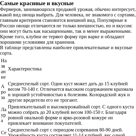
Самые красивые и вкусные
Фермеров, занимающихся продажей урожая, обычно интересует,
какой вид овоща выбрать. Для человека, не знакомого с сортами,
главным критерием становится внешний вид. Популярные в
России овощи отличаются не только внешностью, но и вкусом:
они могут быть как насыщенными, так и менее выраженными.
Кроме того, клубни не теряют форму при варке и обладают
хорошими условиями для хранения.
В таблице представлены наиболее привлекательные и вкусные
сорта.
На
зв
Характеристика
ан
ие
Среднеспелый сорт. Один куст может дать до 15 клубней
А
весом 70-140 г. Отличается высоким содержанием крахмала
ро
и хорошей устойчивостью к болезням. Колорадский жук и
за
другие вредители его не трогают.
Привлекательный и высокоурожайный сорт. С одного куста
Ла
можно собрать до 20 клубней весом 100-150 г. Благодаря
ур
ровной овальной форме и ярко-розовой кожуре он
а
привлекает внимание покупателей.
Среднеспелый сорт с периодом созревания 80-90 дней.
Се
Урожайность куста составляет 11-14 клубней, вес одной