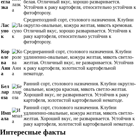
егла
белая. Отличный вкус, хорошо разваривается.
зка
Устойчив к раку картофеля, относительно устойчив к
фитофторозу.
Среднепоздний сорт, столового назначения. Клубни
Лас
округло-овальные, кожура желтая, мякоть кремовая.
уно
Отличный вкус, хорошо разваривается. Устойчив к
к
раку картофеля, относительно устойчив к
фитофторозу.
Кор
Среднеранний сорт, столового назначения. Клубни
оле
удлиненно-овальные, кожура желтая, мякоть светло-
ва
желтая. Отличный вкус, не разваривается. Устойчив
Анн
к раку картофеля, золотистой картофельной
а
нематоде.
Ранний сорт, столового назначения. Клубни округло-
Бел
овальные, кожура красная, мякоть светло-желтая.
лар
Хороший вкус, не разваривается. Устойчив к раку
оза
картофеля, золотистой картофельной нематоде.
Ранний сорт, столового назначения. Клубни
Имп
удлиненно-овальные, кожура желтая, мякоть светло-
ала
желтая. Хороший вкус, не разваривается. Устойчив к
раку картофеля, золотистой картофельной нематоде.
Интересные факты