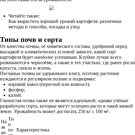
Читайте также:
Как вырастить хороший урожай картофеля: различные
методы и способы, посадка и уход
Типы почв и сорта
От качества почвы, её химического состава, удобрений перед
высадкой и климатических условий зависит, какой сорт
картофеля будет наиболее успешным. Клубни лучше всего
развиваются в чернозёме, а также в тех участках, где ранее росли
капуста, свекла и зелень.
Песчаные почвы не удерживают влагу, поэтому растения
нуждаются в регулярном поливе и подкормке:
коровий навоз (перегной или компост);
фосфор;
калий.
Глинистая почва также не является идеальной, однако учёные
разработали сорта, которые могут успешно расти в такой вязкой
земле. Урожайность может достигать 250 кг с 100 м².
Ти
На
п
зв
по
Характеристика
ан