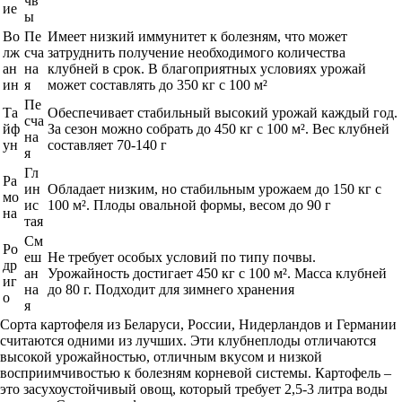
чв
ие
ы
Во
Пе
Имеет низкий иммунитет к болезням, что может
лж
сча
затруднить получение необходимого количества
ан
на
клубней в срок. В благоприятных условиях урожай
ин
я
может составлять до 350 кг с 100 м²
Пе
Та
Обеспечивает стабильный высокий урожай каждый год.
сча
йф
За сезон можно собрать до 450 кг с 100 м². Вес клубней
на
ун
составляет 70-140 г
я
Гл
Ра
ин
Обладает низким, но стабильным урожаем до 150 кг с
мо
ис
100 м². Плоды овальной формы, весом до 90 г
на
тая
См
Ро
еш
Не требует особых условий по типу почвы.
др
ан
Урожайность достигает 450 кг с 100 м². Масса клубней
иг
на
до 80 г. Подходит для зимнего хранения
о
я
Сорта картофеля из Беларуси, России, Нидерландов и Германии
считаются одними из лучших. Эти клубнеплоды отличаются
высокой урожайностью, отличным вкусом и низкой
восприимчивостью к болезням корневой системы. Картофель –
это засухоустойчивый овощ, который требует 2,5-3 литра воды