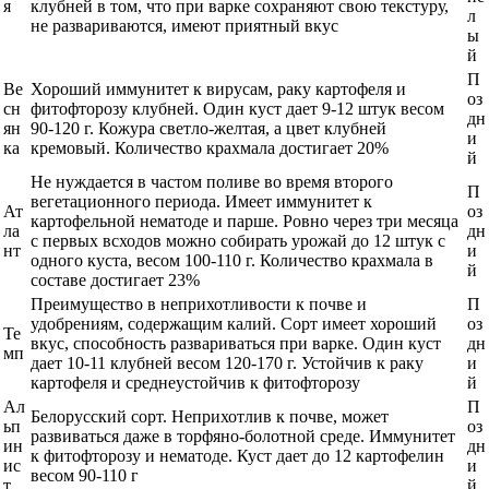
я
клубней в том, что при варке сохраняют свою текстуру,
л
не развариваются, имеют приятный вкус
ы
й
П
Ве
Хороший иммунитет к вирусам, раку картофеля и
оз
сн
фитофторозу клубней. Один куст дает 9-12 штук весом
дн
ян
90-120 г. Кожура светло-желтая, а цвет клубней
и
ка
кремовый. Количество крахмала достигает 20%
й
Не нуждается в частом поливе во время второго
П
вегетационного периода. Имеет иммунитет к
Ат
оз
картофельной нематоде и парше. Ровно через три месяца
ла
дн
с первых всходов можно собирать урожай до 12 штук с
нт
и
одного куста, весом 100-110 г. Количество крахмала в
й
составе достигает 23%
Преимущество в неприхотливости к почве и
П
удобрениям, содержащим калий. Сорт имеет хороший
оз
Те
вкус, способность развариваться при варке. Один куст
дн
мп
дает 10-11 клубней весом 120-170 г. Устойчив к раку
и
картофеля и среднеустойчив к фитофторозу
й
Ал
П
Белорусский сорт. Неприхотлив к почве, может
ьп
оз
развиваться даже в торфяно-болотной среде. Иммунитет
ин
дн
к фитофторозу и нематоде. Куст дает до 12 картофелин
ис
и
весом 90-110 г
т
й