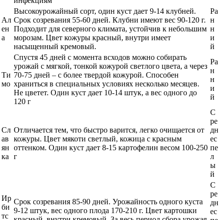
инфекциям
Высокоурожайный сорт, один куст дает 9-14 клубней.
Ра
Ал
Срок созревания 55-60 дней. Клубни имеют вес 90-120 г.
н
ен
Подходит для северного климата, устойчив к небольшим
н
а
морозам. Цвет кожуры красный, внутри имеет
и
насыщенный кремовый.
й
Спустя 45 дней с момента всходов можно собирать
Ра
урожай с мягкой, тонкой кожурой светлого цвета, а через
н
Ти
70-75 дней – с более твердой кожурой. Способен
н
мо
храниться в специальных условиях несколько месяцев.
и
Не цветет. Один куст дает 10-14 штук, а вес одного до
й
120 г
С
ре
Сл
Отличается тем, что быстро варится, легко очищается от
дн
ав
кожуры. Цвет мякоти светлый, кожица с красным
ес
ян
оттенком. Один куст дает 8-15 картофелин весом 100-250
пе
ка
г
л
ы
й
С
ре
Ир
Срок созревания 85-90 дней. Урожайность одного куста
дн
би
9-12 штук, вес одного плода 170-210 г. Цвет картошки
ес
тс
красный, внутри кремовый. За весь период сбора урожая