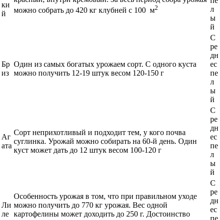
пе
ки
2
л
можно собрать до 420 кг клубней с 100 м
й
ы
й
С
ре
дн
Бр
Один из самых богатых урожаем сорт. С одного куста
ес
из
можно получить 12-19 штук весом 120-150 г
пе
л
ы
й
С
ре
дн
Сорт неприхотливый и подходит тем, у кого почва
Аг
ес
суглинка. Урожай можно собирать на 60-й день. Один
ата
пе
куст может дать до 12 штук весом 100-120 г
л
ы
й
С
ре
Особенность урожая в том, что при правильном уходе
дн
Ли
можно получить до 770 кг урожая. Вес одной
ес
ле
картофелины может доходить до 250 г. Достоинство
пе