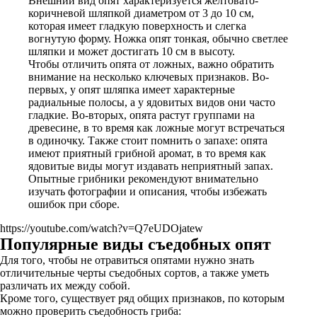
Внешний вид опят характеризуется желтовато-
коричневой шляпкой диаметром от 3 до 10 см,
которая имеет гладкую поверхность и слегка
вогнутую форму. Ножка опят тонкая, обычно светлее
шляпки и может достигать 10 см в высоту.
Чтобы отличить опята от ложных, важно обратить
внимание на несколько ключевых признаков. Во-
первых, у опят шляпка имеет характерные
радиальные полосы, а у ядовитых видов они часто
гладкие. Во-вторых, опята растут группами на
древесине, в то время как ложные могут встречаться
в одиночку. Также стоит помнить о запахе: опята
имеют приятный грибной аромат, в то время как
ядовитые виды могут издавать неприятный запах.
Опытные грибники рекомендуют внимательно
изучать фотографии и описания, чтобы избежать
ошибок при сборе.
https://youtube.com/watch?v=Q7eUDOjatew
Популярные виды съедобных опят
Для того, чтобы не отравиться опятами нужно знать
отличительные черты съедобных сортов, а также уметь
различать их между собой.
Кроме того, существует ряд общих признаков, по которым
можно проверить съедобность гриба: