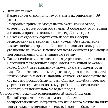
Читайте также:
Какие грибы относятся к трубчатым и их описание (+39
фото)
Съедобные грибы не могут иметь очень яркий окрас,
который сразу же бросается в глаза. В основном, это первый
и главный признак ложных и несъедобных видов.
На всех съедобных сортах есть небольшая оборка,
расположенная в верхней части ножки. Она характерна
опятам любого возраста и больше напоминает кольцевое
утолщение на ножке. Именно эта черта считается решающей
при определении опят в пищевую группу.
Также необходимо взглянуть на внутреннюю часть шляпки.
Пластинки у съедобных видов имеют приятный бежевый
окрас. Яркий цвет пластинок может сказать о ядовитости
вида. Если взглянуть на молодые плоды, то на поверхности
шляпки можно заметить наличие чешуек, что абсолютно не
характерно несъедобным видам. Однако чешуйки исчезают
у зрелых опят, именно поэтому грибники рекомендуют
собирать исключительно молодые плоды.
Существует несколько разновидностей съедобных опят:
Летний сорт считается одним из наиболее
распространенных. Встретить его чаще всего можно на пнях
или стволах лиственных деревьев. Плоды небольших