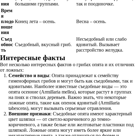
ния
большими группами.
так и поодиночке.
Врем
я
плодо
Конец лета – осень.
Весна – осень.
ноше
ния
Съед
Несъедобный или слабо
обнос
Съедобный, вкусный гриб.
ядовитый. Вызывает
ть
расстройство желудка.
Интересные факты
Вот несколько интересных фактов о грибах опята и их отличиях
от ложных:
Семейство и виды
: Опята принадлежат к семейству
гименофорных грибов и могут быть как съедобными, так и
ядовитыми. Наиболее известные съедобные виды — это
опята осенние (Armillaria mellea), которые растут в группах
на пнях и стволах деревьев. Важно знать, что некоторые
ложные опята, такие как опенок ядовитый (Armillaria
tabescens), могут вызывать серьезные отравления.
Внешние признаки
: Съедобные опята имеют характерный
цвет шляпки — от светло-коричневого до темно-
коричневого, а также белые или желтоватые пластинки под
шляпкой. Ложные опята могут иметь более яркие или
нехарактерные цвета, а также отличаться по форме и