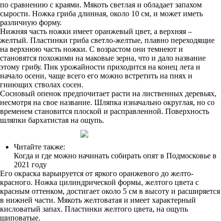
по сравнению с краями. Мякоть светлая и обладает запахом
сырости. Ножка гриба длинная, около 10 см, и может иметь
различную форму.
Нижняя часть ножки имеет оранжевый цвет, а верхняя –
желтый. Пластинки гриба светло-желтые, плавно переходящие
на верхнюю часть ножки. С возрастом они темнеют и
становятся похожими на маковые зерна, что и дало название
этому грибу. Пик урожайности приходится на конец лета и
начало осени, чаще всего его можно встретить на пнях и
гниющих стволах сосен.
Сосновый опенок предпочитает расти на лиственных деревьях,
несмотря на свое название. Шляпка изначально округлая, но со
временем становится плоской и расправленной. Поверхность
шляпки бархатистая на ощупь.
Читайте также:
Когда и где можно начинать собирать опят в Подмосковье в
2021 году
Его окраска варьируется от яркого оранжевого до желто-
красного. Ножка цилиндрической формы, желтого цвета с
красным оттенком, достигает около 5 см в высоту и расширяется
в нижней части. Мякоть желтоватая и имеет характерный
кисловатый запах. Пластинки желтого цвета, на ощупь
шиповатые.