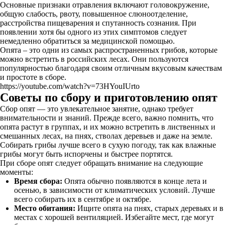
Основные признаки отравления включают головокружение,
общую слабость, рвоту, повышенное слюноотделение,
расстройства пищеварения и спутанность сознания. При
появлении хотя бы одного из этих симптомов следует
немедленно обратиться за медицинской помощью.
Опята – это одни из самых распространенных грибов, которые
можно встретить в российских лесах. Они пользуются
популярностью благодаря своим отличным вкусовым качествам
и простоте в сборе.
https://youtube.com/watch?v=73HYouIUrto
Советы по сбору и приготовлению опят
Сбор опят — это увлекательное занятие, однако требует
внимательности и знаний. Прежде всего, важно помнить, что
опята растут в группах, и их можно встретить в лиственных и
смешанных лесах, на пнях, стволах деревьев и даже на земле.
Собирать грибы лучше всего в сухую погоду, так как влажные
грибы могут быть испорчены и быстрее портятся.
При сборе опят следует обращать внимание на следующие
моменты:
Время сбора:
Опята обычно появляются в конце лета и
осенью, в зависимости от климатических условий. Лучше
всего собирать их в сентябре и октябре.
Место обитания:
Ищите опята на пнях, старых деревьях и в
местах с хорошей вентиляцией. Избегайте мест, где могут