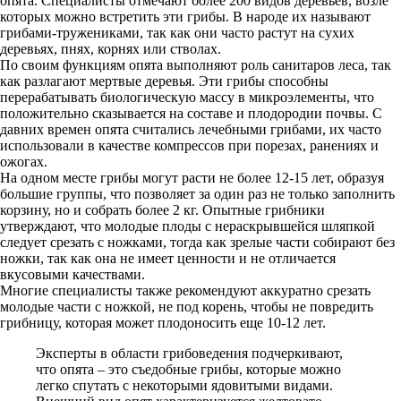
опята. Специалисты отмечают более 200 видов деревьев, возле
которых можно встретить эти грибы. В народе их называют
грибами-тружениками, так как они часто растут на сухих
деревьях, пнях, корнях или стволах.
По своим функциям опята выполняют роль санитаров леса, так
как разлагают мертвые деревья. Эти грибы способны
перерабатывать биологическую массу в микроэлементы, что
положительно сказывается на составе и плодородии почвы. С
давних времен опята считались лечебными грибами, их часто
использовали в качестве компрессов при порезах, ранениях и
ожогах.
На одном месте грибы могут расти не более 12-15 лет, образуя
большие группы, что позволяет за один раз не только заполнить
корзину, но и собрать более 2 кг. Опытные грибники
утверждают, что молодые плоды с нераскрывшейся шляпкой
следует срезать с ножками, тогда как зрелые части собирают без
ножки, так как она не имеет ценности и не отличается
вкусовыми качествами.
Многие специалисты также рекомендуют аккуратно срезать
молодые части с ножкой, не под корень, чтобы не повредить
грибницу, которая может плодоносить еще 10-12 лет.
Эксперты в области грибоведения подчеркивают,
что опята – это съедобные грибы, которые можно
легко спутать с некоторыми ядовитыми видами.