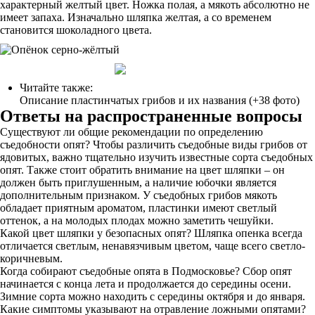
характерный желтый цвет. Ножка полая, а мякоть абсолютно не
имеет запаха. Изначально шляпка желтая, а со временем
становится шоколадного цвета.
Читайте также:
Описание пластинчатых грибов и их названия (+38 фото)
Ответы на распространенные вопросы
Существуют ли общие рекомендации по определению
съедобности опят? Чтобы различить съедобные виды грибов от
ядовитых, важно тщательно изучить известные сорта съедобных
опят. Также стоит обратить внимание на цвет шляпки – он
должен быть приглушенным, а наличие юбочки является
дополнительным признаком. У съедобных грибов мякоть
обладает приятным ароматом, пластинки имеют светлый
оттенок, а на молодых плодах можно заметить чешуйки.
Какой цвет шляпки у безопасных опят? Шляпка опенка всегда
отличается светлым, ненавязчивым цветом, чаще всего светло-
коричневым.
Когда собирают съедобные опята в Подмосковье? Сбор опят
начинается с конца лета и продолжается до середины осени.
Зимние сорта можно находить с середины октября и до января.
Какие симптомы указывают на отравление ложными опятами?