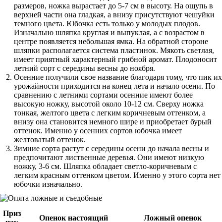
размеров, ножка вырастает до 5-7 см в высоту. На ощупь в
верхней части она гладкая, а внизу присутствуют чешуйки
темного цвета. Юбочка есть только у молодых плодов.
Изначально шляпка круглая и выпуклая, а с возрастом в
центре появляется небольшая ямка. На обратной стороне
шляпки располагается система пластинок. Мякоть светлая,
имеет приятный характерный грибной аромат. Плодоносит
летний сорт с середины весны до ноября.
Осенние получили свое название благодаря тому, что пик их
урожайности приходится на конец лета и начало осени. По
сравнению с летними сортами осенние имеют более
высокую ножку, высотой около 10-12 см. Сверху ножка
тонкая, желтого цвета с легким коричневым оттенком, а
внизу она становится немного шире и приобретает бурый
оттенок. Именно у осенних сортов юбочка имеет
желтоватый оттенок.
Зимние сорта растут с середины осени до начала весны и
предпочитают лиственные деревья. Они имеют низкую
ножку, 3-6 см. Шляпка обладает светло-коричневым с
легким красным оттенком цветом. Именно у этого сорта нет
юбочки изначально.
Приз
Опенок настоящий
Ложный опенок