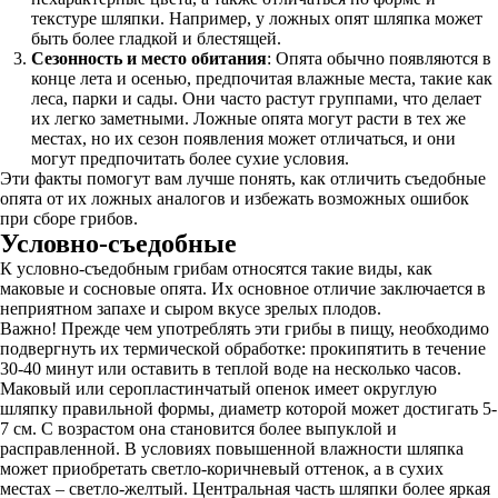
текстуре шляпки. Например, у ложных опят шляпка может
быть более гладкой и блестящей.
Сезонность и место обитания
: Опята обычно появляются в
конце лета и осенью, предпочитая влажные места, такие как
леса, парки и сады. Они часто растут группами, что делает
их легко заметными. Ложные опята могут расти в тех же
местах, но их сезон появления может отличаться, и они
могут предпочитать более сухие условия.
Эти факты помогут вам лучше понять, как отличить съедобные
опята от их ложных аналогов и избежать возможных ошибок
при сборе грибов.
Условно-съедобные
К условно-съедобным грибам относятся такие виды, как
маковые и сосновые опята. Их основное отличие заключается в
неприятном запахе и сыром вкусе зрелых плодов.
Важно! Прежде чем употреблять эти грибы в пищу, необходимо
подвергнуть их термической обработке: прокипятить в течение
30-40 минут или оставить в теплой воде на несколько часов.
Маковый или серопластинчатый опенок имеет округлую
шляпку правильной формы, диаметр которой может достигать 5-
7 см. С возрастом она становится более выпуклой и
расправленной. В условиях повышенной влажности шляпка
может приобретать светло-коричневый оттенок, а в сухих
местах – светло-желтый. Центральная часть шляпки более яркая