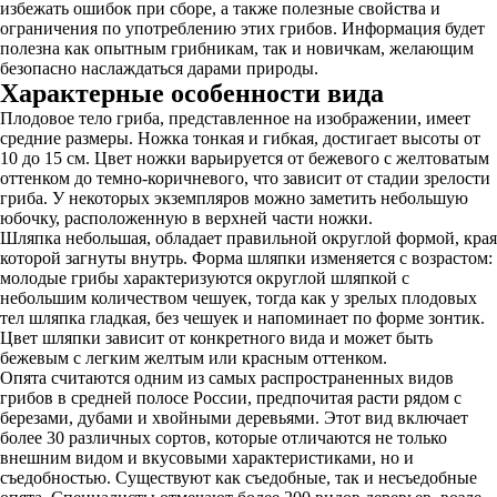
избежать ошибок при сборе, а также полезные свойства и
ограничения по употреблению этих грибов. Информация будет
полезна как опытным грибникам, так и новичкам, желающим
безопасно наслаждаться дарами природы.
Характерные особенности вида
Плодовое тело гриба, представленное на изображении, имеет
средние размеры. Ножка тонкая и гибкая, достигает высоты от
10 до 15 см. Цвет ножки варьируется от бежевого с желтоватым
оттенком до темно-коричневого, что зависит от стадии зрелости
гриба. У некоторых экземпляров можно заметить небольшую
юбочку, расположенную в верхней части ножки.
Шляпка небольшая, обладает правильной округлой формой, края
которой загнуты внутрь. Форма шляпки изменяется с возрастом:
молодые грибы характеризуются округлой шляпкой с
небольшим количеством чешуек, тогда как у зрелых плодовых
тел шляпка гладкая, без чешуек и напоминает по форме зонтик.
Цвет шляпки зависит от конкретного вида и может быть
бежевым с легким желтым или красным оттенком.
Опята считаются одним из самых распространенных видов
грибов в средней полосе России, предпочитая расти рядом с
березами, дубами и хвойными деревьями. Этот вид включает
более 30 различных сортов, которые отличаются не только
внешним видом и вкусовыми характеристиками, но и
съедобностью. Существуют как съедобные, так и несъедобные