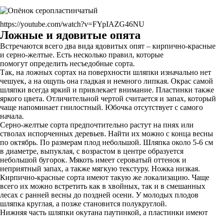
https://youtube.com/watch?v=FYpIAZG46NU
Ложные и ядовитые опята
Встречаются всего два вида ядовитых опят – кирпично-красные
и серно-желтые. Есть несколько правил, которые
помогут определить несъедобные сорта.
Так, на ложных сортах на поверхности шляпки изначально нет
чешуек, а на ощупь она гладкая и немного липкая. Окрас самой
шляпки всегда яркий и привлекает внимание. Пластинки также
яркого цвета. Отличительной чертой считается и запах, который
чаще напоминает гнилостный. Юбочка отсутствует с самого
начала.
Серно-желтые сорта предпочтительно растут на пнях или
стволах испорченных деревьев. Найти их можно с конца весны
по октябрь. По размерам плод небольшой. Шляпка около 5-6 см
в диаметре, выпуклая, с возрастом в центре образуется
небольшой бугорок. Мякоть имеет сероватый оттенок и
неприятный запах, а также мягкую текстуру. Ножка низкая.
Кирпично-красные сорта имеют такую же локализацию. Чаще
всего их можно встретить как в хвойных, так и в смешанных
лесах с ранней весны до поздней осени. У молодых плодов
шляпка круглая, а позже становится полукруглой.
Нижняя часть шляпки окутана паутинкой, а пластинки имеют