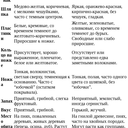
нак
Медово-желтая, коричневая,
Яркая, оранжево-красная,
Шля
с мелкими чешуйками,
кирпично-красная, без
пка
часто с темным центром.
чешуек, гладкая.
Желтые, зеленоватые,
Белые, кремовые, со
Плас
оливковые, со временем
временем темнеют до
тинк
темнеют до бурых.
желтовато-коричневых.
и
Свободные или слабо
Приросшие к ножке.
приросшие.
Коль
Присутствует, хорошо
Отсутствует или
цо на
выраженное, пленчатое,
представлено едва
ножк
белое или желтоватое.
заметными волокнами.
е
Тонкая, волокнистая,
светлая сверху, темнеющая к
Тонкая, полая, часто одного
Ножк
основанию. Часто с
цвета со шляпкой, без
а
“юбочкой” (остатком
“юбочки”.
покрывала).
Приятный, грибной, слегка
Неприятный, землистый,
Запах
фруктовый.
иногда сернистый.
Вкус
Приятный, грибной.
Горький, жгучий.
Мест
На пнях, поваленных
На гнилой древесине, пнях,
о
деревьях, живых деревьях
часто на хвойных породах.
обита
(береза, осина, дуб). Растут
Могут расти как группами,