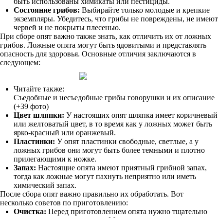
быть использованы химикаты или пестициды.
Состояние грибов:
Выбирайте только молодые и крепкие
экземпляры. Убедитесь, что грибы не повреждены, не имеют
червей и не покрыты плесенью.
При сборе опят важно также знать, как отличить их от ложных
грибов. Ложные опята могут быть ядовитыми и представлять
опасность для здоровья. Основные отличия заключаются в
следующем:
Читайте также:
Съедобные и несъедобные грибы говорушки и их описание
(+39 фото)
Цвет шляпки:
У настоящих опят шляпка имеет коричневый
или желтоватый цвет, в то время как у ложных может быть
ярко-красный или оранжевый.
Пластинки:
У опят пластинки свободные, светлые, а у
ложных грибов они могут быть более темными и плотно
прилегающими к ножке.
Запах:
Настоящие опята имеют приятный грибной запах,
тогда как ложные могут пахнуть неприятно или иметь
химический запах.
После сбора опят важно правильно их обработать. Вот
несколько советов по приготовлению:
Очистка:
Перед приготовлением опята нужно тщательно