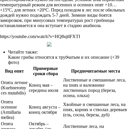
температурный режим для весенних и осенних опят +10…
+15ºС, для летних +20ºС. Перед походом в лес после обильных
дождей нужно подождать 5-7 дней. Зимние виды боятся
заморозков, при минусовых температурах рост грибницы
останавливается и она вступает в стадию анабиоза.
https://youtube.com/watch?v=HQ8ujtlFXTI
Читайте также:
Какие грибы относятся к трубчатым и их описание (+39
фото)
Примерные
Вид опят
Предпочитаемые места
сроки сбора
Лиственные и смешанные леса,
Опята летние
Конец мая –
на пнях и валежнике
(Kuehneromy
середина июля
лиственных пород (береза,
ces mutabilis)
осина, ольха)
Опята
Хвойные и смешанные леса, на
осенние
Конец августа –
пнях, корнях и стволах деревьев
(Armillaria
конец октября
(ель, сосна, береза, дуб)
mellea)
Опята
Октябрь –
Лиственные леса, на
зимние
декабрь (до