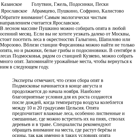
Казанское
Голутвин, Гжель, Подосинки, Пески
Ярославское
Абрамцево, Пушкино, Софрино, Калистово
Обратите внимание! Самым экологически чистым
направлением считается Ярославское.
В лесном массиве Пушкино можно собирать опята в любой
осенний месяц. Если вы не хотите уезжать далеко от Москвы,
стоит посетить леса в окрестностях Галыгино, Шапилово или
Морозово. Вблизи станции Фирсановка можно найти не только
опята, но и рыжики, белые грибы и подосиновики. В сентябре в
лесах Подмосковья, рядом со станцией Кузяево, можно собрать
много опят. Запоминайте урожайные места, чтобы вернуться к
ним в следующем году.
Эксперты отмечают, что сезон сбора опят в
Подмосковье начинается в конце августа и
продолжается до начала ноября. Наиболее
благоприятные условия для их роста создаются
после дождей, когда температура воздуха колеблется
между 10 и 20 градусами Цельсия. Опята
предпочитают влажные леса, особенно лиственные и
смешанные, где можно встретить их на пнях, стволах
деревьев и в траве. Специалисты рекомендуют
обращать внимание на места, где растут берёзы и
осины, так как именно в таких условиях опята