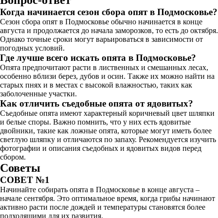
Вопрос-ответ
Когда начинается сезон сбора опят в Подмосковье?
Сезон сбора опят в Подмосковье обычно начинается в конце
августа и продолжается до начала заморозков, то есть до октября.
Однако точные сроки могут варьироваться в зависимости от
погодных условий.
Где лучше всего искать опята в Подмосковье?
Опята предпочитают расти в лиственных и смешанных лесах,
особенно вблизи берез, дубов и осин. Также их можно найти на
старых пнях и в местах с высокой влажностью, таких как
заболоченные участки.
Как отличить съедобные опята от ядовитых?
Съедобные опята имеют характерный коричневый цвет шляпки
и белые споры. Важно помнить, что у них есть ядовитые
двойники, такие как ложные опята, которые могут иметь более
светлую шляпку и отличаются по запаху. Рекомендуется изучить
фотографии и описания съедобных и ядовитых видов перед
сбором.
Советы
СОВЕТ №1
Начинайте собирать опята в Подмосковье в конце августа –
начале сентября. Это оптимальное время, когда грибы начинают
активно расти после дождей и температуры становятся более
подходящими для их развития.