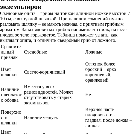
экземпляров
Съедобные опята – грибы на тонкой длинной ножке высотой 7-
10 см, с выпуклой шляпкой. При наличии сомнений нужно
разломать шляпку – ее мякоть нежная, с приятным грибным
ароматом. Запах ядовитых грибов напоминает гниль, на вкус
плодовое тело горьковатое. Таблица поможет узнать, как
выглядят опята, и отличить съедобный гриб от ложного.
Сравните
льный
Съедобные
Ложные
признак
Оттенок более
Цвет
броский – ярко-
Светло-коричневый
шляпки
коричневый,
оранжевый
Имеется у всех
Наличие
разновидностей. Может
пленчатог
Нет
отсутствовать у старых
о ободка
экземпляров
Верхняя часть
Поверхно
плодового тела
сть
Наличие чешуек
гладкая, после дождя –
шляпки
липкая
Цвет