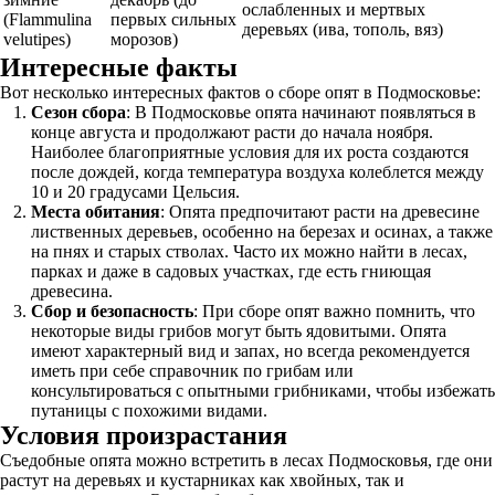
ослабленных и мертвых
(Flammulina
первых сильных
деревьях (ива, тополь, вяз)
velutipes)
морозов)
Интересные факты
Вот несколько интересных фактов о сборе опят в Подмосковье:
Сезон сбора
: В Подмосковье опята начинают появляться в
конце августа и продолжают расти до начала ноября.
Наиболее благоприятные условия для их роста создаются
после дождей, когда температура воздуха колеблется между
10 и 20 градусами Цельсия.
Места обитания
: Опята предпочитают расти на древесине
лиственных деревьев, особенно на березах и осинах, а также
на пнях и старых стволах. Часто их можно найти в лесах,
парках и даже в садовых участках, где есть гниющая
древесина.
Сбор и безопасность
: При сборе опят важно помнить, что
некоторые виды грибов могут быть ядовитыми. Опята
имеют характерный вид и запах, но всегда рекомендуется
иметь при себе справочник по грибам или
консультироваться с опытными грибниками, чтобы избежать
путаницы с похожими видами.
Условия произрастания
Съедобные опята можно встретить в лесах Подмосковья, где они
растут на деревьях и кустарниках как хвойных, так и