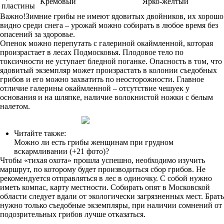
Кремовый
Ярко-желтый
пластины
Важно!Зимние грибы не имеют ядовитых двойников, их хорошо
видно среди снега – урожай можно собирать в любое время без
опасений за здоровье.
Опенок можно перепутать с галериной окаймленной, которая
произрастает в лесах Подмосковья. Плодовое тело по
токсичности не уступает бледной поганке. Опасность в том, что
ядовитый экземпляр может произрастать в колонии съедобных
грибов и его можно захватить по неосторожности. Главное
отличие галерины окаймленной – отсутствие чешуек у
основания и на шляпке, наличие волокнистой ножки с белым
налетом.
Читайте также:
Можно ли есть грибы женщинам при грудном
вскармливании (+21 фото)?
Чтобы «тихая охота» прошла успешно, необходимо изучить
маршрут, по которому будет производиться сбор грибов. Не
рекомендуется отправляться в лес в одиночку. С собой нужно
иметь компас, карту местности. Собирать опят в Московской
области следует вдали от экологически загрязненных мест. Брать
нужно только съедобные экземпляры, при наличии сомнений от
подозрительных грибов лучше отказаться.