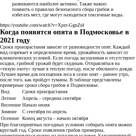
развиваются наиболее активно. Также важно
помнить о правилах безопасного сбора грибов и
избегать мест, где могут находиться токсичные виды.
https://youtube.com/watch?v=Xpzr-GgnZt4
Когда появятся опята в Подмосковье в
2021 году
Сроки произрастания зависят от разновидности опят. Каждый
вид созревает в определенное время, урожайность зависит от
климатических условий. Если погода засушливая и отсутствуют
осадки, грибной урожай будет скудным. Отправляться на
«тихую охоту» лучше в теплую погоду, после обильного дождя.
Лучшее время для посещения леса в сезон опят – раннее утро,
после того, как пройдут туманы. В таблице представлены
примерные сроки сбора грибов в Подмосковье.
Вид
Сроки произрастания
Летние
Апрель – середина сентября
Весенние
Начало июня
Зимние
С сентября по апрель
Осенние
Конец августа – начало октября
При благоприятных погодных условиях собирать опята можно
круглый год. Сроки появления грибов примерны,
ориентироваться нужно на погодные условия. Благоприятный