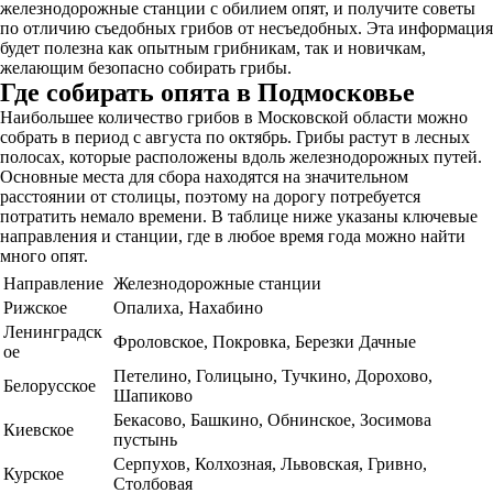
железнодорожные станции с обилием опят, и получите советы
по отличию съедобных грибов от несъедобных. Эта информация
будет полезна как опытным грибникам, так и новичкам,
желающим безопасно собирать грибы.
Где собирать опята в Подмосковье
Наибольшее количество грибов в Московской области можно
собрать в период с августа по октябрь. Грибы растут в лесных
полосах, которые расположены вдоль железнодорожных путей.
Основные места для сбора находятся на значительном
расстоянии от столицы, поэтому на дорогу потребуется
потратить немало времени. В таблице ниже указаны ключевые
направления и станции, где в любое время года можно найти
много опят.
Направление
Железнодорожные станции
Рижское
Опалиха, Нахабино
Ленинградск
Фроловское, Покровка, Березки Дачные
ое
Петелино, Голицыно, Тучкино, Дорохово,
Белорусское
Шапиково
Бекасово, Башкино, Обнинское, Зосимова
Киевское
пустынь
Серпухов, Колхозная, Львовская, Гривно,
Курское
Столбовая