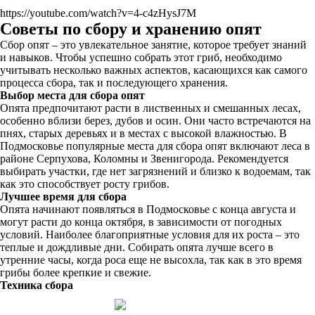
https://youtube.com/watch?v=4-c4zHysJ7M
Советы по сбору и хранению опят
Сбор опят – это увлекательное занятие, которое требует знаний
и навыков. Чтобы успешно собрать этот гриб, необходимо
учитывать несколько важных аспектов, касающихся как самого
процесса сбора, так и последующего хранения.
Выбор места для сбора опят
Опята предпочитают расти в лиственных и смешанных лесах,
особенно вблизи берез, дубов и осин. Они часто встречаются на
пнях, старых деревьях и в местах с высокой влажностью. В
Подмосковье популярные места для сбора опят включают леса в
районе Серпухова, Коломны и Звенигорода. Рекомендуется
выбирать участки, где нет загрязнений и близко к водоемам, так
как это способствует росту грибов.
Лучшее время для сбора
Опята начинают появляться в Подмосковье с конца августа и
могут расти до конца октября, в зависимости от погодных
условий. Наиболее благоприятные условия для их роста – это
теплые и дождливые дни. Собирать опята лучше всего в
утренние часы, когда роса еще не высохла, так как в это время
грибы более крепкие и свежие.
Техника сбора