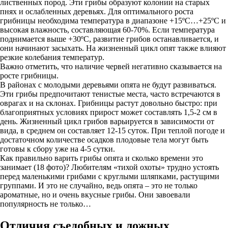
лиственных пород. Эти грибы образуют колонии на старых
пнях и ослабленных деревьях. Для оптимального роста
грибницы необходима температура в диапазоне +15ºС…+25ºС и
высокая влажность, составляющая 60-70%. Если температура
поднимается выше +30ºС, развитие грибов останавливается, и
они начинают засыхать. На жизненный цикл опят также влияют
резкие колебания температур.
Важно отметить, что наличие червей негативно сказывается на
росте грибницы.
В районах с молодыми деревьями опята не будут развиваться.
Эти грибы предпочитают тенистые места, часто встречаются в
оврагах и на склонах. Грибницы растут довольно быстро: при
благоприятных условиях прирост может составлять 1,5-2 см в
день. Жизненный цикл грибов варьируется в зависимости от
вида, в среднем он составляет 12-15 суток. При теплой погоде и
достаточном количестве осадков плодовые тела могут быть
готовы к сбору уже на 4-5 сутки.
Как правильно варить грибы опята и сколько времени это
занимает (18 фото)? Любителям «тихой охоты» трудно устоять
перед маленькими грибами с круглыми шляпками, растущими
группами. И это не случайно, ведь опята – это не только
ароматные, но и очень вкусные грибы. Они завоевали
популярность не только…
Отличия съедобных и ложных