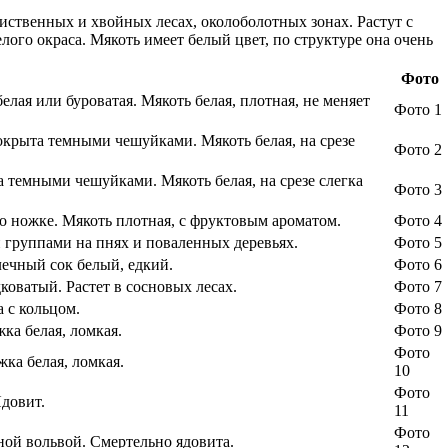
иственных и хвойных лесах, околоболотных зонах. Растут с
ого окраса. Мякоть имеет белый цвет, по структуре она очень
Фото
елая или буроватая. Мякоть белая, плотная, не меняет
Фото 1
окрыта темными чешуйками. Мякоть белая, на срезе
Фото 2
 темными чешуйками. Мякоть белая, на срезе слегка
Фото 3
 ножке. Мякоть плотная, с фруктовым ароматом.
Фото 4
 группами на пнях и поваленных деревьях.
Фото 5
лечный сок белый, едкий.
Фото 6
оватый. Растет в сосновых лесах.
Фото 7
 с кольцом.
Фото 8
ка белая, ломкая.
Фото 9
Фото
ка белая, ломкая.
10
Фото
Ядовит.
11
Фото
ной вольвой. Смертельно ядовита.