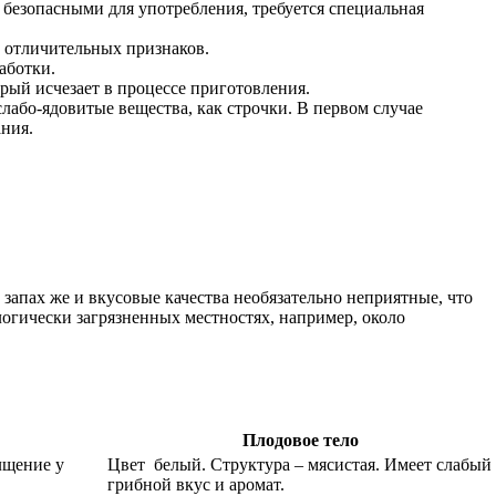
и безопасными для употребления, требуется специальная
 отличительных признаков.
аботки.
рый исчезает в процессе приготовления.
слабо-ядовитые вещества, как строчки. В первом случае
ания.
запах же и вкусовые качества необязательно неприятные, что
логически загрязненных местностях, например, около
Плодовое тело
лщение у
Цвет белый. Структура – мясистая. Имеет слабый
грибной вкус и аромат.