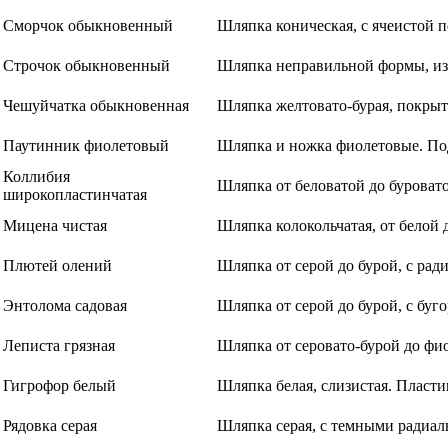
Сморчок обыкновенный
Шляпка коническая, с ячеистой 
Строчок обыкновенный
Шляпка неправильной формы, изв
Чешуйчатка обыкновенная
Шляпка желтовато-бурая, покрыта
Паутинник фиолетовый
Шляпка и ножка фиолетовые. Под
Коллибия
Шляпка от беловатой до буроват
широкопластинчатая
Мицена чистая
Шляпка колокольчатая, от белой 
Плютей олений
Шляпка от серой до бурой, с ра
Энтолома садовая
Шляпка от серой до бурой, с буг
Леписта грязная
Шляпка от серовато-бурой до фи
Гигрофор белый
Шляпка белая, слизистая. Пласти
Рядовка серая
Шляпка серая, с темными радиал