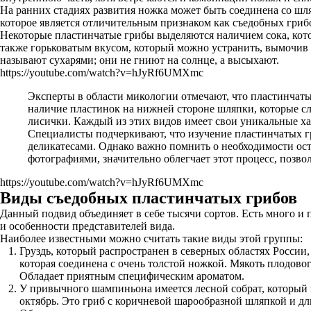
На ранних стадиях развития ножка может быть соединена со шляп
которое является отличительным признаком как съедобных грибов
Некоторые пластинчатые грибы выделяются наличием сока, котор
также горьковатым вкусом, который можно устранить, вымочив и
называют сухарями; они не гниют на солнце, а высыхают.
https://youtube.com/watch?v=hJyRf6UMXmc
Эксперты в области микологии отмечают, что пластинчаты
наличие пластинок на нижней стороне шляпки, которые с
лисички. Каждый из этих видов имеет свои уникальные ха
Специалисты подчеркивают, что изучение пластинчатых гри
деликатесами. Однако важно помнить о необходимости ост
фотографиями, значительно облегчает этот процесс, позво
https://youtube.com/watch?v=hJyRf6UMXmc
Виды съедобных пластинчатых грибов
Данный подвид объединяет в себе тысячи сортов. Есть много и 
и особенности представителей вида.
Наиболее известными можно считать такие виды этой группы:
Груздь, который распространен в северных областях России,
которая соединена с очень толстой ножкой. Мякоть плодовог
Обладает приятным специфическим ароматом.
У привычного шампиньона имеется лесной собрат, который п
октябрь. Это гриб с коричневой шарообразной шляпкой и дл