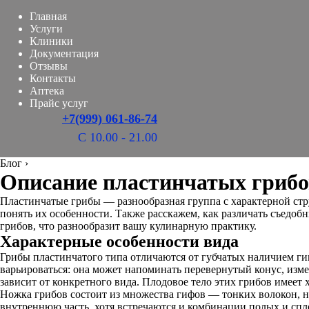
Главная
Услуги
Клиники
Документация
Отзывы
Контакты
Аптека
Прайс услуг
+7(999) 061-86-74
С 10.00 - 21.00
Блог
›
Описание пластинчатых грибов
Пластинчатые грибы — разнообразная группа с характерной стр
понять их особенности. Также расскажем, как различать съедо
грибов, что разнообразит вашу кулинарную практику.
Характерные особенности вида
Грибы пластинчатого типа отличаются от губчатых наличием ги
варьироваться: она может напоминать перевернутый конус, изме
зависит от конкретного вида. Плодовое тело этих грибов имеет 
Ножка грибов состоит из множества гифов — тонких волокон,
внутреннюю часть, хотя встречаются и комбинации полых и сп