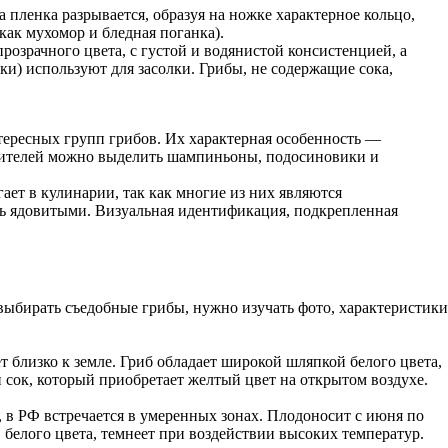
 пленка разрывается, образуя на ножке характерное кольцо,
как мухомор и бледная поганка).
озрачного цвета, с густой и водянистой консистенцией, а
ки) используют для засолки. Грибы, не содержащие сока,
тересных групп грибов. Их характерная особенность —
авителей можно выделить шампиньоны, подосиновики и
ает в кулинарии, так как многие из них являются
ть ядовитыми. Визуальная идентификация, подкрепленная
 выбирать съедобные грибы, нужно изучать фото, характеристики
т близко к земле. Гриб обладает широкой шляпкой белого цвета,
й сок, который приобретает желтый цвет на открытом воздухе.
 в РФ встречается в умеренных зонах. Плодоносит с июня по
 белого цвета, темнеет при воздействии высоких температур.