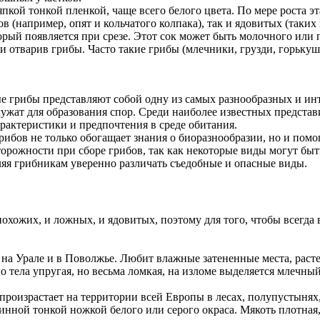
кой тонкой пленкой, чаще всего белого цвета. По мере роста эта
 (например, опят и кольчатого колпака), так и ядовитых (таких 
ый появляется при срезе. Этот сок может быть молочного или пр
 отварив грибы. Часто такие грибы (млечники, грузди, горькуш
е грибы представляют собой одну из самых разнообразных и ин
лужат для образования спор. Среди наиболее известных предст
рактеристики и предпочтения в среде обитания.
бов не только обогащает знания о биоразнообразии, но и помог
орожности при сборе грибов, так как некоторые виды могут бы
ляя грибникам уверенно различать съедобные и опасные виды.
похожих, и ложных, и ядовитых, поэтому для того, чтобы всегда
 на Урале и в Поволжье. Любит влажные затененные места, расте
о тела упругая, но весьма ломкая, на изломе выделяется млечны
роизрастает на территории всей Европы в лесах, полупустынях,
инной тонкой ножкой белого или серого окраса. Мякоть плотная,