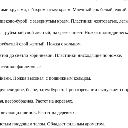
кими кругами, с бахромчатым краем. Млечный сок белый, едкий.
ивково-бурой, с завернутым краем. Пластинки желтоватые, легк
. Трубчатый слой желтый, на срезе синеет. Ножка цилиндрическа
Трубчатый слой желтый. Ножка с кольцом.
атой до светло-коричневой. Пластинки нисходящие по ножке.
астинки фиолетовые.
йками. Ножка высокая, с подвижным кольцом.
ушевидное, белое, затем буреет. При созревании выпускает спо
я, веерообразная. Растет на деревьях.
 свисающих шипов. Растет на деревьях.
истым плодовым телом. Обладает сильным ароматом.