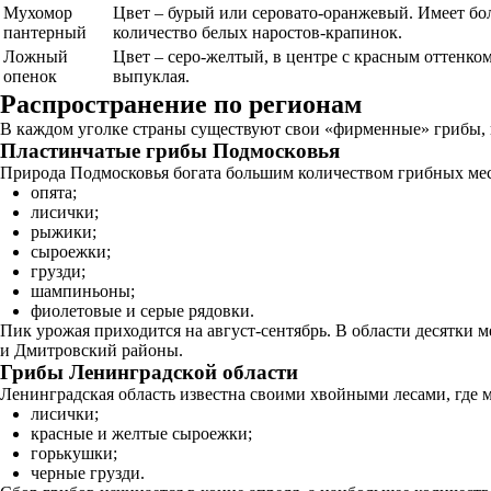
Мухомор
Цвет – бурый или серовато-оранжевый. Имеет бо
пантерный
количество белых наростов-крапинок.
Ложный
Цвет – серо-желтый, в центре с красным оттенко
опенок
выпуклая.
Распространение по регионам
В каждом уголке страны существуют свои «фирменные» грибы, к
Пластинчатые грибы Подмосковья
Природа Подмосковья богата большим количеством грибных мест
опята;
лисички;
рыжики;
сыроежки;
грузди;
шампиньоны;
фиолетовые и серые рядовки.
Пик урожая приходится на август-сентябрь. В области десятки 
и Дмитровский районы.
Грибы Ленинградской области
Ленинградская область известна своими хвойными лесами, где 
лисички;
красные и желтые сыроежки;
горькушки;
черные грузди.