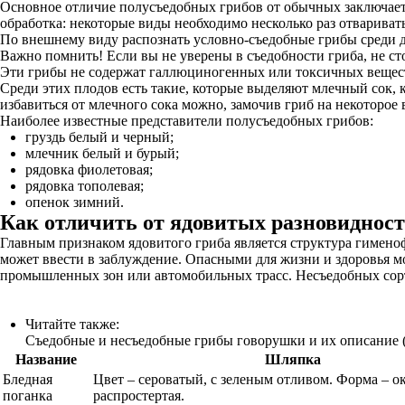
Основное отличие полусъедобных грибов от обычных заключается
обработка: некоторые виды необходимо несколько раз отваривать
По внешнему виду распознать условно-съедобные грибы среди д
Важно помнить! Если вы не уверены в съедобности гриба, не ст
Эти грибы не содержат галлюциногенных или токсичных веществ
Среди этих плодов есть такие, которые выделяют млечный сок, к
избавиться от млечного сока можно, замочив гриб на некоторо
Наиболее известные представители полусъедобных грибов:
груздь белый и черный;
млечник белый и бурый;
рядовка фиолетовая;
рядовка тополевая;
опенок зимний.
Как отличить от ядовитых разновиднос
Главным признаком ядовитого гриба является структура гименоф
может ввести в заблуждение. Опасными для жизни и здоровья мо
промышленных зон или автомобильных трасс. Несъедобных сорт
Читайте также:
Съедобные и несъедобные грибы говорушки и их описание 
Название
Шляпка
Бледная
Цвет – сероватый, с зеленым отливом. Форма – о
поганка
распростертая.