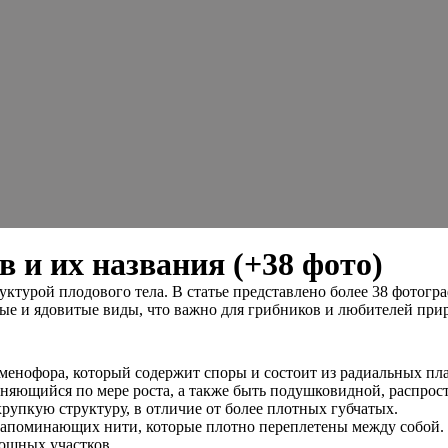
 и их названия (+38 фото)
уктурой плодового тела. В статье представлено более 38 фотог
бные и ядовитые виды, что важно для грибников и любителей пр
менофора, который содержит споры и состоит из радиальных пл
няющийся по мере роста, а также быть подушковидной, распросте
хрупкую структуру, в отличие от более плотных губчатых.
 напоминающих нити, которые плотно переплетены между собо
лошных участков.