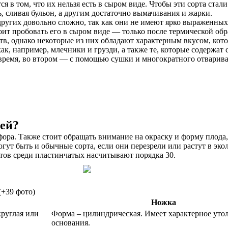
 в том, что их нельзя есть в сыром виде. Чтобы эти сорта стал
, сливая бульон, а другим достаточно вымачивания и жарки.
ругих довольно сложно, так как они не имеют ярко выраженных
оит пробовать его в сыром виде — только после термической обр
, однако некоторые из них обладают характерным вкусом, кото
ак, например, млечники и грузди, а также те, которые содержат 
е время, во втором — с помощью сушки и многократного отварив
тей?
ора. Также стоит обращать внимание на окраску и форму плода, 
гут быть и обычные сорта, если они перезрели или растут в эко
ов среди пластинчатых насчитывают порядка 30.
(+39 фото)
Ножка
круглая или
Форма – цилиндрическая. Имеет характерное уто
основания.