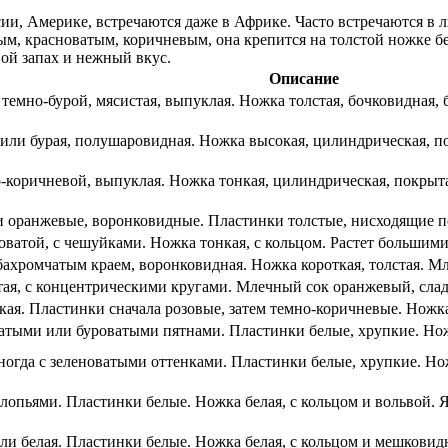
и, Америке, встречаются даже в Африке. Часто встречаются в л
, красноватым, коричневым, она крепится на толстой ножке бел
ой запах и нежный вкус.
Описание
темно-бурой, мясистая, выпуклая. Ножка толстая, бочковидная, б
 или бурая, полушаровидная. Ножка высокая, цилиндрическая, п
-коричневой, выпуклая. Ножка тонкая, цилиндрическая, покрыта
 оранжевые, воронковидные. Пластинки толстые, нисходящие по
оватой, с чешуйками. Ножка тонкая, с кольцом. Растет большими
бахромчатым краем, воронковидная. Ножка короткая, толстая. М
ая, с концентрическими кругами. Млечный сок оранжевый, сладк
кая. Пластинки сначала розовые, затем темно-коричневые. Ножка
ватыми или буроватыми пятнами. Пластинки белые, хрупкие. Нож
огда с зеленоватыми оттенками. Пластинки белые, хрупкие. Нож
лопьями. Пластинки белые. Ножка белая, с кольцом и вольвой. 
ли белая. Пластинки белые. Ножка белая, с кольцом и мешковид