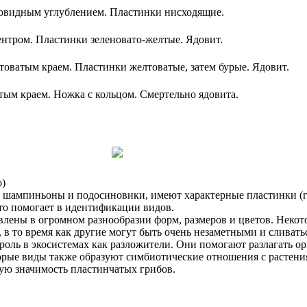
ковидным углублением. Пластинки нисходящие.
ентром. Пластинки зеленовато-желтые. Ядовит.
товатым краем. Пластинки желтоватые, затем бурые. Ядовит.
тым краем. Ножка с кольцом. Смертельно ядовита.
о)
к шампиньоны и подосиновики, имеют характерные пластинки (г
то помогает в идентификации видов.
влены в огромном разнообразии форм, размеров и цветов. Некот
в то время как другие могут быть очень незаметными и сливать
оль в экосистемах как разложители. Они помогают разлагать ор
орые виды также образуют симбиотические отношения с растения
ую значимость пластинчатых грибов.