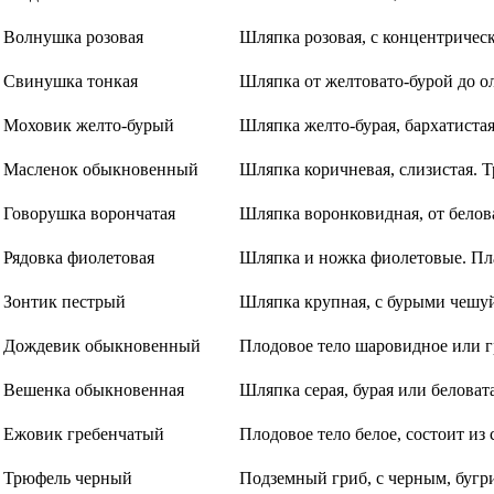
Волнушка розовая
Шляпка розовая, с концентричес
Свинушка тонкая
Шляпка от желтовато-бурой до ол
Моховик желто-бурый
Шляпка желто-бурая, бархатистая
Масленок обыкновенный
Шляпка коричневая, слизистая. 
Говорушка ворончатая
Шляпка воронковидная, от белов
Рядовка фиолетовая
Шляпка и ножка фиолетовые. Пл
Зонтик пестрый
Шляпка крупная, с бурыми чешу
Дождевик обыкновенный
Плодовое тело шаровидное или гр
Вешенка обыкновенная
Шляпка серая, бурая или беловата
Ежовик гребенчатый
Плодовое тело белое, состоит из
Трюфель черный
Подземный гриб, с черным, бугр