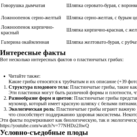
Говорушка дымчатая
Шляпка серовато-бурая, с ворон
Ложноопенок серно-желтый
Шляпка серно-желтая, с бурым ц
Ложноопенок кирпично-
Шляпка кирпично-красная, с жел
красный
Галерина окаймленная
Шляпка желтовато-бурая, с рубча
Интересные факты
Вот несколько интересных фактов о пластинчатых грибах:
Читайте также:
Какие грибы относятся к трубчатым и их описание (+39 фот
Структура плодового тела
: Пластинчатые грибы, такие ка
Эти пластинки могут быть различной формы и плотности, ч
Разнообразие форм и цветов
: Пластинчатые грибы предста
мухомор, который имеет красную шляпку с белыми пятнами, 
Экологическая роль
: Пластинчатые грибы играют важную р
что способствует поддержанию здоровья экосистемы. Некот
Эти факты подчеркивают как биологическую, так и экологическ
https://youtube.com/watch?v=77NHDz2JiwQ
Условно-съедобные плоды