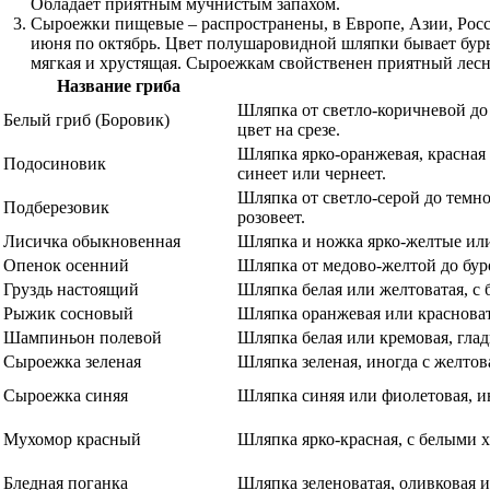
Обладает приятным мучнистым запахом.
Сыроежки пищевые – распространены, в Европе, Азии, Росси
июня по октябрь. Цвет полушаровидной шляпки бывает бурым
мягкая и хрустящая. Сыроежкам свойственен приятный лесн
Название гриба
Шляпка от светло-коричневой до 
Белый гриб (Боровик)
цвет на срезе.
Шляпка ярко-оранжевая, красная
Подосиновик
синеет или чернеет.
Шляпка от светло-серой до темно
Подберезовик
розовеет.
Лисичка обыкновенная
Шляпка и ножка ярко-желтые или
Опенок осенний
Шляпка от медово-желтой до бур
Груздь настоящий
Шляпка белая или желтоватая, с 
Рыжик сосновый
Шляпка оранжевая или красноват
Шампиньон полевой
Шляпка белая или кремовая, глад
Сыроежка зеленая
Шляпка зеленая, иногда с желто
Сыроежка синяя
Шляпка синяя или фиолетовая, ин
Мухомор красный
Шляпка ярко-красная, с белыми х
Бледная поганка
Шляпка зеленоватая, оливковая и