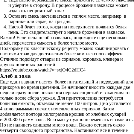
и уберите в сторону. В процессе брожения закваска может
издавать неприятный запах.
Оставьте смесь настаиваться в теплом месте, например, в
парнике или сарае, на три дня.
Настой будет готов, когда на поверхности появится белая
пена. Это свидетельствует о начале брожения в закваске.
Важно! Если пена не образовалась, подождите еще несколько
дней, переместив емкость в более теплое место.
Подкормку по классическому рецепту можно комбинировать с
настоями трав для достижения более комплексного эффекта.
Отлично подойдут отвары из сорняков, коровяка, клевера и
других полезных растений.
https://youtube.com/watch?v=sxjO4C2dHC4
Хлеб и зола
Еще один вариант настоя, более питательный и подходящий для
прикорма во время цветения. Ее начинают вносить каждые две
недели сразу после появления первых соцветий и заканчивают
только после сбора урожая. Для приготовления потребуется
большая емкость, объемом не менее 100 литров. Дно устилается
4 килограммами свежих измельченных сорняков. Затем
добавляется полтора килограмма крошек от хлебных сухарей
и 200-300 грамм золы. Всю массу нужно перемешать и замочить.
Но не наливать слишком много воды. Важно оставить около
четверти свободного пространства. Настаивают все в течение