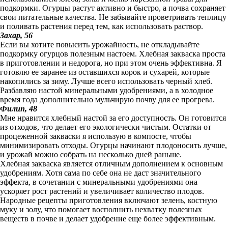
подкормки. Огурцы растут активно и быстро, а почва сохраняет
свои питательные качества. Не забывайте проветривать теплицу
и поливать растения перед тем, как использовать раствор.
Захар, 56
Если вы хотите повысить урожайность, не откладывайте
подкормку огурцов полезным настоем. Хлебная закваска проста
в приготовлении и недорога, но при этом очень эффективна. Я
готовлю ее заранее из оставшихся корок и сухарей, которые
накопились за зиму. Лучше всего использовать черный хлеб.
Разбавляю настой минеральными удобрениями, а в холодное
время года дополнительно мульчирую почву для ее прогрева.
Филип, 48
Мне нравится хлебный настой за его доступность. Он готовится
из отходов, что делает его экологически чистым. Остатки от
процеженной закваски я использую в компосте, чтобы
минимизировать отходы. Огурцы начинают плодоносить лучше,
и урожай можно собрать на несколько дней раньше.
Хлебная закваска является отличным дополнением к основным
удобрениям. Хотя сама по себе она не даст значительного
эффекта, в сочетании с минеральными удобрениями она
ускоряет рост растений и увеличивает количество плодов.
Народные рецепты приготовления включают зелень, костную
муку и золу, что помогает восполнить нехватку полезных
веществ в почве и делает удобрение еще более эффективным.