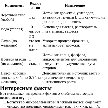
Колич
Компонент
Назначение
ество
Источник дрожжей, углеводов,
Черствый хлеб
1 кг
витаминов группы B для стимуляции
(любой)
роста и плодоношения.
10
Основа для настоя, растворитель
Вода (теплая)
литров
питательных веществ.
2-3
Сахар (по
столов
Ускоряет процесс брожения,
желанию)
ые
активизирует дрожжи.
ложки
Источник калия, фосфора,
Древесная зола
1
микроэлементов для укрепления
(по желанию)
стакан
иммунитета и улучшения вкуса
огурцов.
Навоз (коровий
Дополнительный источник азота и
или конский, по
0.5-1 кг
органических веществ для
желанию)
интенсивного роста.
Интересные факты
Вот несколько интересных фактов о хлебном настое для
подкормки огурцов:
Богатство микроэлементов
: Хлебный настой содержит
множество полезных микроэлементов, таких как калий,