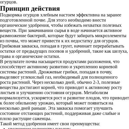
огурцов.
Принцип действия
Подкормка огурцов хлебным настоем эффективна на заранее
подготовленной почве. Для этого необходимо внести
органические удобрения, чтобы избежать нехватки полезных
веществ. При замачивании сырья в воде начинается активное
размножение бактерий, которые будут забирать микроэлементы
из почвы, что может привести к их недостатку для огурцов.
Грибковая закваска, попадая в грунт, начинает перерабатывать
остатки от предыдущих посевов и удобрений, такие как шелуха,
трава и органические остатки.
В результате почва насыщается продуктами разложения, что
способствует активному развитию и укреплению корневой
системы растений. Дрожжевые грибки, попадая в почву,
выделяют углекислый газ, необходимый для полноценного
роста растений. Через несколько дней, обычно 2-3, полезные
вещества достигают корней, что приводит к активному росту
листьев и улучшению состояния огурцов. Метаболизм
нормализуется, ускоряется рост и развитие плодов, что приводит
к более обильному урожаю, который может появиться на
несколько дней раньше. Эта закваска помогает улучшить
состояние отстающих растений, поддерживая даже слабые и
плохо растущие саженцы.
Такой метод удобрения имеет свои преимущества:
увеличение количества плодов;