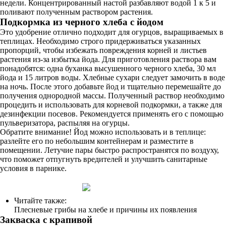
недели. Концентрированный настой разбавляют водой 1 к 5 и
поливают полученным раствором растения.
Подкормка из черного хлеба с йодом
Это удобрение отлично подходит для огурцов, выращиваемых в
теплицах. Необходимо строго придерживаться указанных
пропорций, чтобы избежать повреждения корней и листьев
растения из-за избытка йода. Для приготовления раствора вам
понадобятся: одна буханка высушенного черного хлеба, 30 мл
йода и 15 литров воды. Хлебные сухари следует замочить в воде
на ночь. После этого добавьте йод и тщательно перемешайте до
получения однородной массы. Полученный раствор необходимо
процедить и использовать для корневой подкормки, а также для
дезинфекции посевов. Рекомендуется применять его с помощью
пульверизатора, распыляя на огурцы.
Обратите внимание! Йод можно использовать и в теплице:
разлейте его по небольшим контейнерам и разместите в
помещении. Летучие пары быстро распространятся по воздуху,
что поможет отпугнуть вредителей и улучшить санитарные
условия в парнике.
Читайте также:
Плесневые грибы на хлебе и причины их появления
Закваска с крапивой