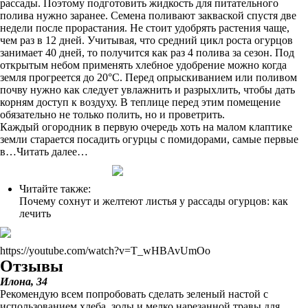
рассады. Поэтому подготовить жидкость для питательного
полива нужно заранее. Семена поливают закваской спустя две
недели после прорастания. Не стоит удобрять растения чаще,
чем раз в 12 дней. Учитывая, что средний цикл роста огурцов
занимает 40 дней, то получится как раз 4 полива за сезон. Под
открытым небом применять хлебное удобрение можно когда
земля прогреется до 20°C. Перед опрыскиванием или поливом
почву нужно как следует увлажнить и разрыхлить, чтобы дать
корням доступ к воздуху. В теплице перед этим помещение
обязательно не только полить, но и проветрить.
Каждый огородник в первую очередь хоть на малом клаптике
земли старается посадить огурцы с помидорами, самые первые
в…Читать далее…
Читайте также:
Почему сохнут и желтеют листья у рассады огурцов: как
лечить
https://youtube.com/watch?v=T_wHBAvUmOo
Отзывы
Илона, 34
Рекомендую всем попробовать сделать зеленый настой с
использованием хлеба, золы и мелко нарезанной травы для