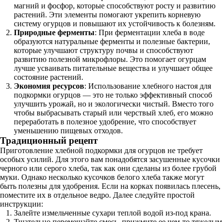
магний и фосфор, которые способствуют росту и развитию
растений. Эти элементы помогают укрепить корневую
систему огурцов и повышают их устойчивость к болезням.
Природные ферменты
: При ферментации хлеба в воде
образуются натуральные ферменты и полезные бактерии,
которые улучшают структуру почвы и способствуют
развитию полезной микрофлоры. Это помогает огурцам
лучше усваивать питательные вещества и улучшает общее
состояние растений.
Экономия ресурсов
: Использование хлебного настоя для
подкормки огурцов — это не только эффективный способ
улучшить урожай, но и экологически чистый. Вместо того
чтобы выбрасывать старый или черствый хлеб, его можно
переработать в полезное удобрение, что способствует
уменьшению пищевых отходов.
Традиционный рецепт
Приготовление хлебной подкормки для огурцов не требует
особых усилий. Для этого вам понадобятся засушенные кусочки
черного или серого хлеба, так как они сделаны из более грубой
муки. Однако несколько кусочков белого хлеба также могут
быть полезны для удобрения. Если на корках появилась плесень,
поместите их в отдельное ведро. Далее следуйте простой
инструкции:
Залейте измельченные сухари теплой водой из-под крана.
Тщательно перемешайте смесь, прижмите ее чем-то тяжелым