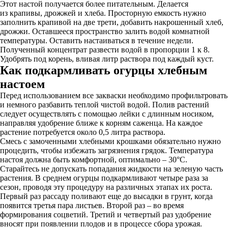
Этот настой получается более питательным. Делается
из крапивы, дрожжей и хлеба. Просторную емкость нужно
заполнить крапивой на две трети, добавить накрошенный хлеб,
дрожжи. Оставшееся пространство залить водой комнатной
температуры. Оставить настаиваться в течение недели.
Полученный концентрат развести водой в пропорции 1 к 8.
Удобрять под корень, вливая литр раствора под каждый куст.
Как подкармливать огурцы хлебным
настоем
Перед использованием все закваски необходимо профильтровать
и немного разбавить теплой чистой водой. Полив растений
следует осуществлять с помощью лейки с длинным носиком,
направляя удобрение ближе к корням саженца. На каждое
растение потребуется около 0,5 литра раствора.
Смесь с замоченными хлебными крошками обязательно нужно
процедить, чтобы избежать загрязнения грядок. Температура
настоя должна быть комфортной, оптимально – 30°C.
Старайтесь не допускать попадания жидкости на зеленую часть
растения. В среднем огурцы подкармливают четыре раза за
сезон, проводя эту процедуру на различных этапах их роста.
Первый раз рассаду поливают еще до высадки в грунт, когда
появится третья пара листьев. Второй раз – во время
формирования соцветий. Третий и четвертый раз удобрение
вносят при появлении плодов и в процессе сбора урожая.