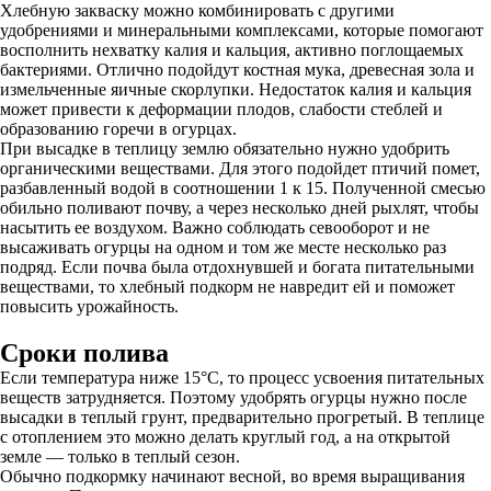
Хлебную закваску можно комбинировать с другими
удобрениями и минеральными комплексами, которые помогают
восполнить нехватку калия и кальция, активно поглощаемых
бактериями. Отлично подойдут костная мука, древесная зола и
измельченные яичные скорлупки. Недостаток калия и кальция
может привести к деформации плодов, слабости стеблей и
образованию горечи в огурцах.
При высадке в теплицу землю обязательно нужно удобрить
органическими веществами. Для этого подойдет птичий помет,
разбавленный водой в соотношении 1 к 15. Полученной смесью
обильно поливают почву, а через несколько дней рыхлят, чтобы
насытить ее воздухом. Важно соблюдать севооборот и не
высаживать огурцы на одном и том же месте несколько раз
подряд. Если почва была отдохнувшей и богата питательными
веществами, то хлебный подкорм не навредит ей и поможет
повысить урожайность.
Сроки полива
Если температура ниже 15°C, то процесс усвоения питательных
веществ затрудняется. Поэтому удобрять огурцы нужно после
высадки в теплый грунт, предварительно прогретый. В теплице
с отоплением это можно делать круглый год, а на открытой
земле — только в теплый сезон.
Обычно подкормку начинают весной, во время выращивания