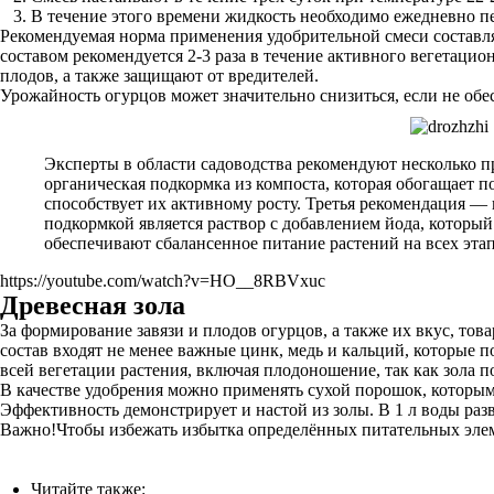
В течение этого времени жидкость необходимо ежедневно п
Рекомендуемая норма применения удобрительной смеси составля
составом рекомендуется 2-3 раза в течение активного вегетац
плодов, а также защищают от вредителей.
Урожайность огурцов может значительно снизиться, если не о
Эксперты в области садоводства рекомендуют несколько п
органическая подкормка из компоста, которая обогащает 
способствует их активному росту. Третья рекомендация —
подкормкой является раствор с добавлением йода, которы
обеспечивают сбалансенное питание растений на всех этап
https://youtube.com/watch?v=HO__8RBVxuc
Древесная зола
За формирование завязи и плодов огурцов, а также их вкус, тов
состав входят не менее важные цинк, медь и кальций, которые
всей вегетации растения, включая плодоношение, так как зола п
В качестве удобрения можно применять сухой порошок, которым
Эффективность демонстрирует и настой из золы. В 1 л воды разв
Важно!Чтобы избежать избытка определённых питательных элемен
Читайте также: