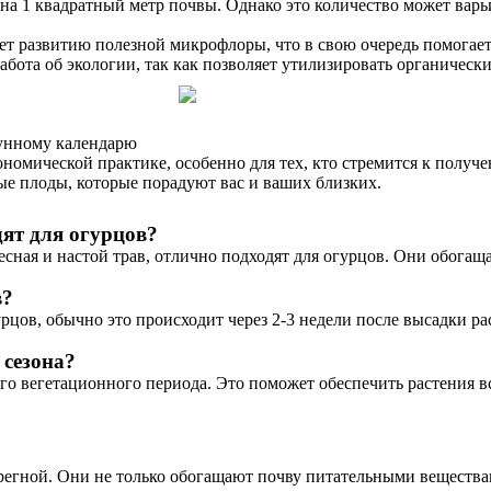
 на 1 квадратный метр почвы. Однако это количество может варь
ет развитию полезной микрофлоры, что в свою очередь помогает
забота об экологии, так как позволяет утилизировать органичес
лунному календарю
номической практике, особенно для тех, кто стремится к получ
е плоды, которые порадуют вас и ваших близких.
ят для огурцов?
евесная и настой трав, отлично подходят для огурцов. Они обо
в?
рцов, обычно это происходит через 2-3 недели после высадки р
 сезона?
его вегетационного периода. Это поможет обеспечить растения
регной. Они не только обогащают почву питательными веществам