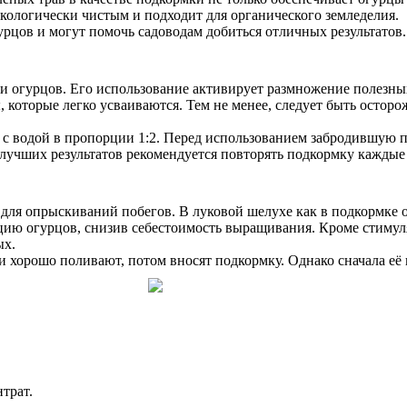
экологически чистым и подходит для органического земледелия.
рцов и могут помочь садоводам добиться отличных результатов.
и огурцов. Его использование активирует размножение полезных
 которые легко усваиваются. Тем не менее, следует быть осторо
т с водой в пропорции 1:2. Перед использованием забродившую п
лучших результатов рекомендуется повторять подкормку каждые 
 для опрыскиваний побегов. В луковой шелухе как в подкормке 
цию огурцов, снизив себестоимость выращивания. Кроме стимул
ых.
 хорошо поливают, потом вносят подкормку. Однако сначала её 
трат.