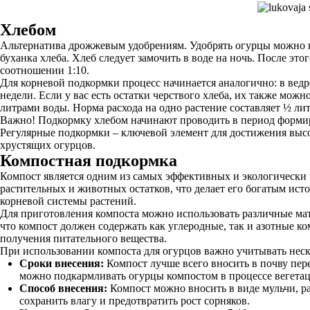
Хлебом
Альтернатива дрожжевым удобрениям. Удобрять огурцы можно ка
буханка хлеба. Хлеб следует замочить в воде на ночь. После эт
соотношении 1:10.
Для корневой подкормки процесс начинается аналогично: в ведр
недели. Если у вас есть остатки черствого хлеба, их также мож
литрами воды. Норма расхода на одно растение составляет ½ лит
Важно! Подкормку хлебом начинают проводить в период формир
Регулярные подкормки – ключевой элемент для достижения выс
хрустящих огурцов.
Компостная подкормка
Компост является одним из самых эффективных и экологически 
растительных и животных остатков, что делает его богатым ист
корневой системы растений.
Для приготовления компоста можно использовать различные мате
что компост должен содержать как углеродные, так и азотные к
получения питательного вещества.
При использовании компоста для огурцов важно учитывать неск
Сроки внесения:
Компост лучше всего вносить в почву пере
можно подкармливать огурцы компостом в процессе вегетац
Способ внесения:
Компост можно вносить в виде мульчи, ра
сохранить влагу и предотвратить рост сорняков.