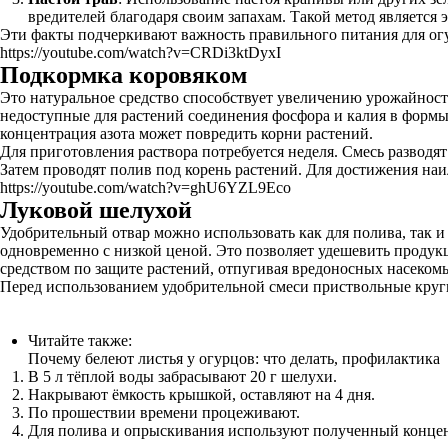
вредителей благодаря своим запахам. Такой метод является 
Эти факты подчеркивают важность правильного питания для огу
https://youtube.com/watch?v=CRDi3ktDyxI
Подкормка коровяком
Это натуральное средство способствует увеличению урожайност
недоступные для растений соединения фосфора и калия в формы,
концентрация азота может повредить корни растений.
Для приготовления раствора потребуется неделя. Смесь разводя
Затем проводят полив под корень растений. Для достижения наи
https://youtube.com/watch?v=ghU6YZL9Eco
Луковой шелухой
Удобрительный отвар можно использовать как для полива, так и
одновременно с низкой ценой. Это позволяет удешевить продук
средством по защите растений, отпугивая вредоносных насеком
Перед использованием удобрительной смеси приствольные круги
Читайте также:
Почему белеют листья у огурцов: что делать, профилактика
В 5 л тёплой воды забрасывают 20 г шелухи.
Накрывают ёмкость крышкой, оставляют на 4 дня.
По прошествии времени процеживают.
Для полива и опрыскивания используют полученный концен