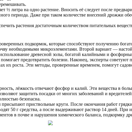
еремешивать.
ет ½ литра на одно растение. Вносить её следует после предва
ионного периода. Даже при таком количестве внесений дрожжи о
беспечить растения достаточным количеством питательных веще
роверенных подкормок, которые способствуют получению богато
почву необходимыми микроэлементами. Второй вариант — настой 
 использование древесной золы, богатой калийными и фосфорны
й помогает предотвратить болезни. Наконец, эксперты советуют
ах их роста. Эти методы, проверенные временем, помогут садов
арность, лёжкость отвечают фосфор и калий. Эти вещества в бол
 позволяют защитить посадки от многих заболеваний и вредител
олностью безопасна.
 присыпают приствольные круги. После окончания работ грядки
одят 50 г средства, а после выдерживают раствор 14 дней. При и
тов в почве и нарушения химического баланса, подкормку древе