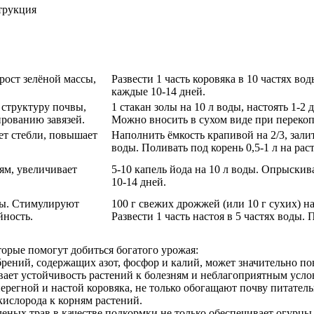
трукция
рост зелёной массы,
Развести 1 часть коровяка в 10 частях вод
каждые 10-14 дней.
 структуру почвы,
1 стакан золы на 10 л воды, настоять 1-2 
рованию завязей.
Можно вносить в сухом виде при перекопке
яет стебли, повышает
Наполнить ёмкость крапивой на 2/3, залить
воды. Поливать под корень 0,5-1 л на рас
ям, увеличивает
5-10 капель йода на 10 л воды. Опрыскива
10-14 дней.
ты. Стимулируют
100 г свежих дрожжей (или 10 г сухих) на 
йность.
Развести 1 часть настоя в 5 частях воды. П
торые помогут добиться богатого урожая:
рений, содержащих азот, фосфор и калий, может значительно по
вает устойчивость растений к болезням и неблагоприятным усло
 перегной и настой коровяка, не только обогащают почву питател
кислорода к корням растений.
леных трав в качестве подкормки не только обеспечивает огурц