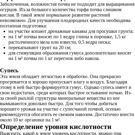
Заболоченная, волокнистая почва не подходит для выращивания
огурцов. Из-за большого количества торфа почва слишком
кислая. В такой земле нормальное развитие растений
невозможно. Для улучшения плодородных качеств необходима
поэтапная подготовка:
на участке копают дренажные канавы для просушки грунта;
на 1 м² почвы вносят по 1 ведру глины в порошке, 1,5 кг
растолченного мела или извести, 0,5 ведра песка;
перекапывают грунт на 20 см;
для стимуляции образования гумуса дополнительно вносят
на 1 м² почвы по 1 кг перегноя либо навоза.
Супесь
Эта земля обладает легкостью в обработке. Она прекрасно
прогревается и хорошо пропускает влагу и воздух. Благодаря
этому в ней быстро формируется гумус. Однако супесь имеет и
свои недостатки, среди которых быстрое остывание ночью. Из-
за своей рыхлой структуры минеральные вещества из нее
вымываются довольно быстро. Для того чтобы добиться
хорошего урожая на участке с супесчаной почвой, осенью
рекомендуется обогатить ее свежим навозом. Достаточно внести
около 10 кг органики на 1 м².
Определение уровня кислотности
Выяснить, какой в земле уровень кислотности, можно при