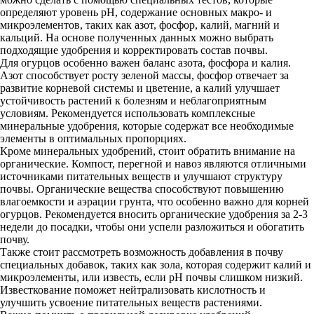
определяют уровень pH, содержание основных макро- и
микроэлементов, таких как азот, фосфор, калий, магний и
кальций. На основе полученных данных можно выбрать
подходящие удобрения и корректировать состав почвы.
Для огурцов особенно важен баланс азота, фосфора и калия.
Азот способствует росту зеленой массы, фосфор отвечает за
развитие корневой системы и цветение, а калий улучшает
устойчивость растений к болезням и неблагоприятным
условиям. Рекомендуется использовать комплексные
минеральные удобрения, которые содержат все необходимые
элементы в оптимальных пропорциях.
Кроме минеральных удобрений, стоит обратить внимание на
органические. Компост, перегной и навоз являются отличными
источниками питательных веществ и улучшают структуру
почвы. Органические вещества способствуют повышению
влагоемкости и аэрации грунта, что особенно важно для корней
огурцов. Рекомендуется вносить органические удобрения за 2-3
недели до посадки, чтобы они успели разложиться и обогатить
почву.
Также стоит рассмотреть возможность добавления в почву
специальных добавок, таких как зола, которая содержит калий и
микроэлементы, или известь, если pH почвы слишком низкий.
Известкование поможет нейтрализовать кислотность и
улучшить усвоение питательных веществ растениями.