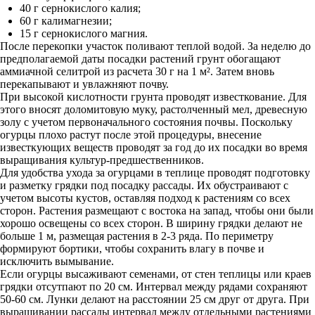
40 г сернокислого калия;
60 г калимагнезии;
15 г сернокислого магния.
После перекопки участок поливают теплой водой. За неделю до
предполагаемой даты посадки растений грунт обогащают
аммиачной селитрой из расчета 30 г на 1 м². Затем вновь
перекапывают и увлажняют почву.
При высокой кислотности грунта проводят известкование. Для
этого вносят доломитовую муку, растолченный мел, древесную
золу с учетом первоначального состояния почвы. Поскольку
огурцы плохо растут после этой процедуры, внесение
известкующих веществ проводят за год до их посадки во время
выращивания культур-предшественников.
Для удобства ухода за огурцами в теплице проводят подготовку
и разметку грядки под посадку рассады. Их обустраивают с
учетом высоты кустов, оставляя подход к растениям со всех
сторон. Растения размещают с востока на запад, чтобы они были
хорошо освещены со всех сторон. В ширину грядки делают не
больше 1 м, размещая растения в 2-3 ряда. По периметру
формируют бортики, чтобы сохранить влагу в почве и
исключить вымывание.
Если огурцы высаживают семенами, от стен теплицы или краев
грядки отсутпают по 20 см. Интервал между рядами сохраняют
50-60 см. Лунки делают на расстоянии 25 см друг от друга. При
выращивании рассады интервал между отдельными растениями