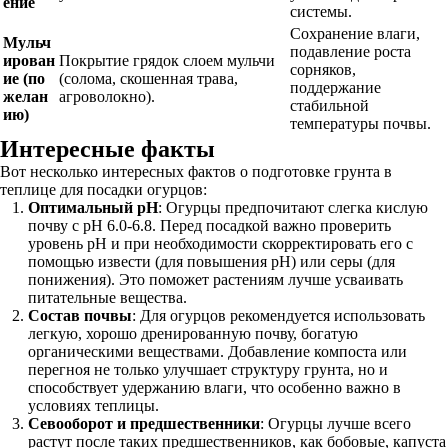
ение
системы.
Сохранение влаги,
Мульч
подавление роста
ирован
Покрытие грядок слоем мульчи
сорняков,
ие (по
(солома, скошенная трава,
поддержание
желан
агроволокно).
стабильной
ию)
температуры почвы.
Интересные факты
Вот несколько интересных фактов о подготовке грунта в
теплице для посадки огурцов:
Оптимальный pH
: Огурцы предпочитают слегка кислую
почву с pH 6.0-6.8. Перед посадкой важно проверить
уровень pH и при необходимости скорректировать его с
помощью извести (для повышения pH) или серы (для
понижения). Это поможет растениям лучше усваивать
питательные вещества.
Состав почвы
: Для огурцов рекомендуется использовать
легкую, хорошо дренированную почву, богатую
органическими веществами. Добавление компоста или
перегноя не только улучшает структуру грунта, но и
способствует удержанию влаги, что особенно важно в
условиях теплицы.
Севооборот и предшественники
: Огурцы лучше всего
растут после таких предшественников, как бобовые, капуста