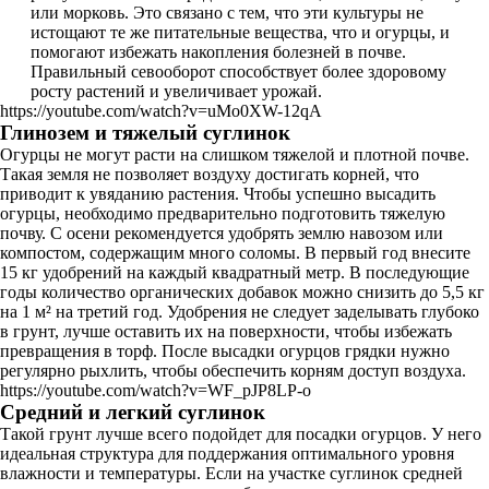
или морковь. Это связано с тем, что эти культуры не
истощают те же питательные вещества, что и огурцы, и
помогают избежать накопления болезней в почве.
Правильный севооборот способствует более здоровому
росту растений и увеличивает урожай.
https://youtube.com/watch?v=uMo0XW-12qA
Глинозем и тяжелый суглинок
Огурцы не могут расти на слишком тяжелой и плотной почве.
Такая земля не позволяет воздуху достигать корней, что
приводит к увяданию растения. Чтобы успешно высадить
огурцы, необходимо предварительно подготовить тяжелую
почву. С осени рекомендуется удобрять землю навозом или
компостом, содержащим много соломы. В первый год внесите
15 кг удобрений на каждый квадратный метр. В последующие
годы количество органических добавок можно снизить до 5,5 кг
на 1 м² на третий год. Удобрения не следует заделывать глубоко
в грунт, лучше оставить их на поверхности, чтобы избежать
превращения в торф. После высадки огурцов грядки нужно
регулярно рыхлить, чтобы обеспечить корням доступ воздуха.
https://youtube.com/watch?v=WF_pJP8LP-o
Средний и легкий суглинок
Такой грунт лучше всего подойдет для посадки огурцов. У него
идеальная структура для поддержания оптимального уровня
влажности и температуры. Если на участке суглинок средней