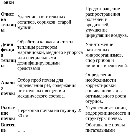
овки
Предотвращение
Очист
распространения
Удаление растительных
ка
болезней и
остатков, сорняков, старой
теплиц
вредителей,
мульчи.
ы
улучшение
циркуляции воздуха.
Обработка каркаса и стекол
Дезин
Уничтожение
теплицы раствором
фекци
патогенных
марганцовки, медного купороса
я
микроорганизмов,
или специальными
теплиц
спор грибов и
дезинфицирующими
ы
личинок вредителей.
средствами.
Определение
Отбор проб почвы для
необходимости
Анали
определения pH, содержания
корректировки
з
питательных веществ и
состава почвы для
почвы
механического состава.
оптимального роста
огурцов.
Рыхле
Улучшение аэрации,
Перекопка почвы на глубину 25-
ние
водопроницаемости и
30 см.
почвы
структуры почвы.
Внесен
Обогащение почвы
ие
питательными