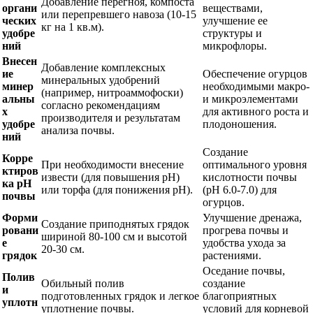
Добавление перегноя, компоста
органи
веществами,
или перепревшего навоза (10-15
ческих
улучшение ее
кг на 1 кв.м).
удобре
структуры и
ний
микрофлоры.
Внесен
Добавление комплексных
ие
Обеспечение огурцов
минеральных удобрений
минер
необходимыми макро-
(например, нитроаммофоски)
альны
и микроэлементами
согласно рекомендациям
х
для активного роста и
производителя и результатам
удобре
плодоношения.
анализа почвы.
ний
Создание
Корре
При необходимости внесение
оптимального уровня
ктиров
извести (для повышения pH)
кислотности почвы
ка pH
или торфа (для понижения pH).
(pH 6.0-7.0) для
почвы
огурцов.
Форми
Улучшение дренажа,
Создание приподнятых грядок
ровани
прогрева почвы и
шириной 80-100 см и высотой
е
удобства ухода за
20-30 см.
грядок
растениями.
Оседание почвы,
Полив
Обильный полив
создание
и
подготовленных грядок и легкое
благоприятных
уплотн
уплотнение почвы.
условий для корневой