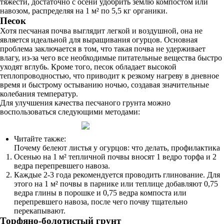
тяжести, достаточно с осени удобрить землю компостом или
навозом, распределяя на 1 м² по 5,5 кг органики.
Песок
Хотя песчаная почва выглядит легкой и воздушной, она не
является идеальной для выращивания огурцов. Основная
проблема заключается в том, что такая почва не удерживает
влагу, из-за чего все необходимые питательные вещества быстро
уходят вглубь. Кроме того, песок обладает высокой
теплопроводностью, что приводит к резкому нагреву в дневное
время и быстрому остыванию ночью, создавая значительные
колебания температур.
Для улучшения качества песчаного грунта можно
воспользоваться следующими методами:
Читайте также:
Почему белеют листья у огурцов: что делать, профилактика
Осенью на 1 м² тепличной почвы вносят 1 ведро торфа и 2
ведра перепревшего навоза.
Каждые 2-3 года рекомендуется проводить глинование. Для
этого на 1 м² почвы в парнике или теплице добавляют 0,75
ведра глины в порошке и 0,75 ведра компоста или
перепревшего навоза, после чего почву тщательно
перекапывают.
Торфяно-болотистый грунт