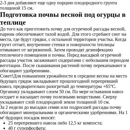
2-3 дня добавляют еще одну порцию плодородного грунта
толщиной 15 см.
Подготовка почвы весной под огурцы в
теплице
До того как приготовить почву для огуречной рассады весной,
парник обеспечивают талой водой. Для этого сгребают снег на
места, где будут грядки, с остальной территории участка. Когда
грунт оттает, внутренние стенки и поверхности теплицы
отмывают от загрязнений. Затем проводят дезинфекцию
тепличного помещения и почвы. Перед высадкой огуречной
рассады участок засаживают сидератами с небольшим периодом
вегетации. После скашивания растений почву перекапывают и
обогащают удобрениями.
Совет!Для повышения урожайности в середине весны на место
будущих грядок закладывают прошлогодний перепревший
навоз, предварительно разогретый до температуры +65°С.
Органику укладывают слоем 50 см. По мере остывания навоз
оседает и насыщает почву полезными веществами. Сверху
укладывают слой плодородной земли толщиной 10 см.
За 2 недели до высадки семян или подросшей рассады почву
обогащают минеральными и органическими удобрениями. На 1
м² будущих посадок вносят:
25 перепревшего навоза либо 12,5 кг компоста;
40 г суперфосфата;