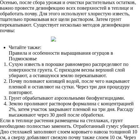
Осенью, после сбора урожая и очистки растительных остатков,
важно провести дезинфекцию всех поверхностей в теплице и
обработать почву. Для этого используют хлористую известь,
тщательно промазывая все щели раствором. Затем грунт
перекапывают. Существует несколько методов дезинфекции
почвы:
Читайте также:
Правила и особенности выращивания огурцов в
Подмосковье
Сухую известь в порошке равномерно распределяют по
поверхности грунта. С приходом весны верхний слой
убирают, а оставшуюся землю перекапывают.
Почву поливают кипящей водой, после чего накрывают
пленкой и оставляют на сутки. Через три дня процедуру
повторяют.
Грунт обрабатывают аэрозольными биофунгицидами.
Землю проливают раствором формалина с концентрацией
2%, затем участок закрывают пленкой на три дня. Рассаду
высаживают через 30 дней после обработки.
Если в теплице растения размещены на стеллажах, грунт
необходимо полностью заменить. Отработанный гумус убирают.
Дно стеллажей заполняют слоем коровьего навоза толщиной 10
см, а сверху добавляют свежую почву также слоем 10 см. Через