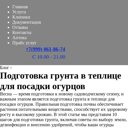
Главная
Услуги
Клиники
Документация
Отзывы
Контакты
Аптека
Прайс услуг
+7(999) 061-86-74
С 10.00 - 21.00
Блог
›
Подготовка грунта в теплице
для посадки огурцов
Весна — время подготовки к новому садоводческому сезону, и
важным этапом является подготовка грунта в теплице для
посадки огурцов. Правильная подготовка почвы обеспечивает
растения питательными веществами, способствует их здоровому
росту и высокому урожаю. В этой статье мы представим 10
шагов для подготовки грунта, включая советы по выбору земли,
дезинфекции и внесению удобрений, чтобы ваши огурцы