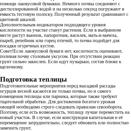
помощи лакмусовой бумажки. Немного почвы соединяют с
дистиллированной водой и на несколько секунд погружают в
емкость тестовую полоску. Полученный результат сравнивают с
цветовой шкалой.
Дополнительным индикатором подходящего уровня
кислотности на участке станут растения. Если в выбранном
месте растут вьюнок, папоротник, василек, мать-и-мачеха,
пырей, репейник или горец птичий, то почва подойдет для
посадки огуречных кустов.
Совет!Если лакмусовой бумаги нет, кислотность оценивают,
поливая почву столовым уксусом. При отсутствии реакции
грунт сильно закислен. Если идут пузырьки, состав ближе к
щелочному.
Подготовка теплицы
Подготовительные мероприятия перед высадкой рассады
огурцов весной касаются не только почвы, но и самого
помещения теплицы или парника, которые также требуют
тщательной обработки. Для достижения богатого урожая
овощей необходимо строго следовать правилам севооборота.
Поэтому, если есть возможность, теплицу лучше переместить на
новый участок. В случае, если конструкция капитальная и её
перемещение затруднительно, следует обновить или полностью
заменить грунт.