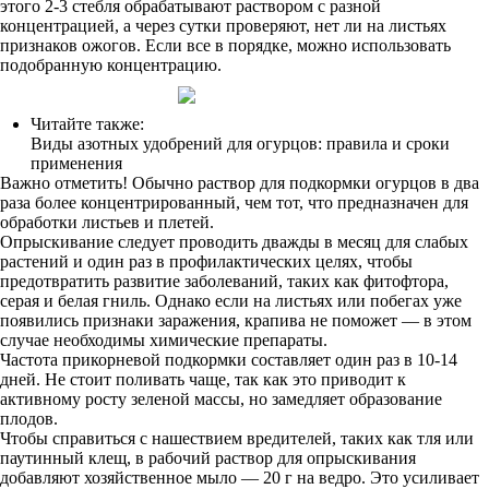
этого 2-3 стебля обрабатывают раствором с разной
концентрацией, а через сутки проверяют, нет ли на листьях
признаков ожогов. Если все в порядке, можно использовать
подобранную концентрацию.
Читайте также:
Виды азотных удобрений для огурцов: правила и сроки
применения
Важно отметить! Обычно раствор для подкормки огурцов в два
раза более концентрированный, чем тот, что предназначен для
обработки листьев и плетей.
Опрыскивание следует проводить дважды в месяц для слабых
растений и один раз в профилактических целях, чтобы
предотвратить развитие заболеваний, таких как фитофтора,
серая и белая гниль. Однако если на листьях или побегах уже
появились признаки заражения, крапива не поможет — в этом
случае необходимы химические препараты.
Частота прикорневой подкормки составляет один раз в 10-14
дней. Не стоит поливать чаще, так как это приводит к
активному росту зеленой массы, но замедляет образование
плодов.
Чтобы справиться с нашествием вредителей, таких как тля или
паутинный клещ, в рабочий раствор для опрыскивания
добавляют хозяйственное мыло — 20 г на ведро. Это усиливает