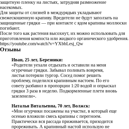
защитную пленку на листьях, затрудняя размножение
насекомых.
Для защиты от слизней в междурядьях укладывают
свежескошенную крапиву. Вредители не будут заползать на
защищенные грядки — при контакте с ядом крапивы моллюски
погибают.
После того как растения высохнут, их можно использовать для
приготовления компоста или жидкого органического удобрения.
https://youtube.com/watch?v=YXbbLesj_Qw
Отзывы
Иван, 25 лет, Березники:
«Родители уехали отдыхать и оставили на меня
огуречные грядки. Забывал поливать вовремя,
листья потеряли тургор. Сосед помог решить
проблему, поделился крапивным настоем. По его
совету разбавил в пропорции 1:20 водой и опрыскал
грядки 3 раза в неделю. Подкормленные плети вновь
зазеленели».
Наталья Витальевна, 70 лет, Волжск:
«Мои огурчики посажены на участке, в который еще
осенью вложили смесь крапивы с перегноем.
Практически вся рассада приживается, приходится
прореживать. А крапивный настой использую не