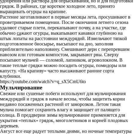
удобрения или раствора для опрыскивания, но и для подготовки
грядок. В районах, где короткое холодное лето, принято
выращивать огурцы на крапиве.
Растение заготавливают в первые месяцы лета, просушивают в
проветриваемом помещении. После окончания летнего сезона
удаляют старые плети, перекапывают почву, а на участке, где
обычно
са
жают огурцы, выкапывают канавки глубиною на
штык лопаты на расстоянии междурядий. Измельчают тяпкой
подготовленное биосырье, высыпают на дно, заполняя
приблизительно наполовину. Смешивают дерн с перепревшим
навозом или готовым компостом, закрывают рвы. Сверху
посыпают мульчей — соломой, лапником, агроволокном. В
такие теплые грядки можно посадить огурцы, помидоры или
капусту. «На крапиву» часто высаживают ранние сорта
клубники.
https://youtube.com/watch?v=q_sX5CmU6to
Мульчирование
Свежие или сушеные побеги используют для мульчирования
междурядий и грядок в начале весны, чтобы защитить корни
недавно посаженных растений от заморозков. Летом такая
мульча помогает сохранить влагу и защищает от палящего
солнца. В преддверии зимы мульчирование применяется для
укрытия «теплых» грядок, многолетников и корней плодовых
деревьев.
Август все еще радует теплыми днями, но ночные температуры