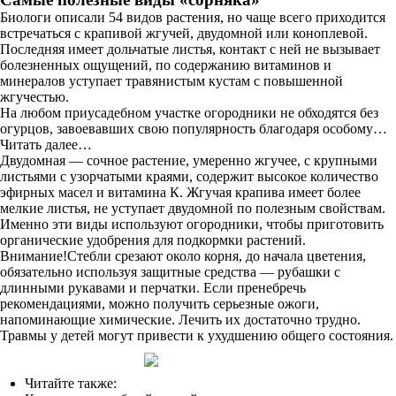
Биологи описали 54 видов растения, но чаще всего приходится
встречаться с крапивой жгучей, двудомной или коноплевой.
Последняя имеет дольчатые листья, контакт с ней не вызывает
болезненных ощущений, по содержанию витаминов и
минералов уступает травянистым кустам с повышенной
жгучестью.
На любом приусадебном участке огородники не обходятся без
огурцов, завоевавших свою популярность благодаря особому…
Читать далее…
Двудомная — сочное растение, умеренно жгучее, с крупными
листьями с узорчатыми краями, содержит высокое количество
эфирных масел и витамина К. Жгучая крапива имеет более
мелкие листья, не уступает двудомной по полезным свойствам.
Именно эти виды используют огородники, чтобы приготовить
органические удобрения для подкормки растений.
Внимание!Стебли срезают около корня, до начала цветения,
обязательно используя защитные средства — рубашки с
длинными рукавами и перчатки. Если пренебречь
рекомендациями, можно получить серьезные ожоги,
напоминающие химические. Лечить их достаточно трудно.
Травмы у детей могут привести к ухудшению общего состояния.
Читайте также: