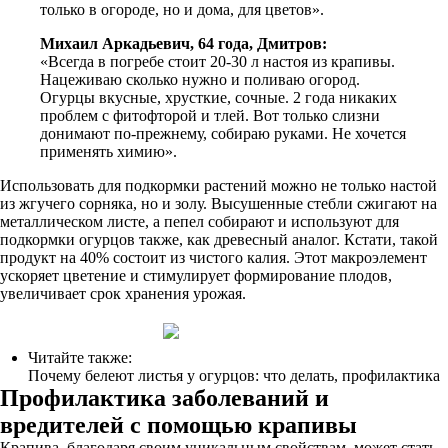
только в огороде, но и дома, для цветов».
Михаил Аркадьевич, 64 года, Дмитров:
«Всегда в погребе стоит 20-30 л настоя из крапивы.
Нацеживаю сколько нужно и поливаю огород.
Огурцы вкусные, хрусткие, сочные. 2 года никаких
проблем с фитофторой и тлей. Вот только слизни
донимают по-прежнему, собираю руками. Не хочется
применять химию».
Использовать для подкормки растений можно не только настой
из жгучего сорняка, но и золу. Высушенные стебли сжигают на
металлическом листе, а пепел собирают и используют для
подкормки огурцов также, как древесный аналог. Кстати, такой
продукт на 40% состоит из чистого калия. Этот макроэлемент
ускоряет цветение и стимулирует формирование плодов,
увеличивает срок хранения урожая.
Читайте также:
Почему белеют листья у огурцов: что делать, профилактика
Профилактика заболеваний и
вредителей с помощью крапивы
Крапива, благодаря своим уникальным свойствам, может стать