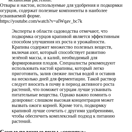
Отвары и настои, используемые для удобрения и подкормки
огурцов, содержат полезные компоненты в наиболее
усваиваемой форме.
https://youtube.com/watch?v=aIWqav_bc7k
Эксперты в области садоводства отмечают, что
подкормка огурцов крапивой является эффективным
способом улучшения их роста и урожайности.
Крапива содержит множество полезных веществ,
включая азот, который способствует развитию
зелёной массы, и калий, необходимый для
формирования плодов. Специалисты рекомендуют
использовать настой крапивы, который легко
приготовить, залив свежие листья водой и оставив
на несколько дней для ферментации. Такой раствор
следует вносить в почву в период активного роста
растений, что поможет огурцам лучше усваивать
питательные вещества. Однако важно помнить о
дозировке: слишком высокая концентрация может
вызвать ожоги корней. Кроме того, подкормку
крапивой лучше сочетать с другими удобрениями,
чтобы обеспечить комплексный подход к питанию
растений.
Самые полезные виды «сорняка»