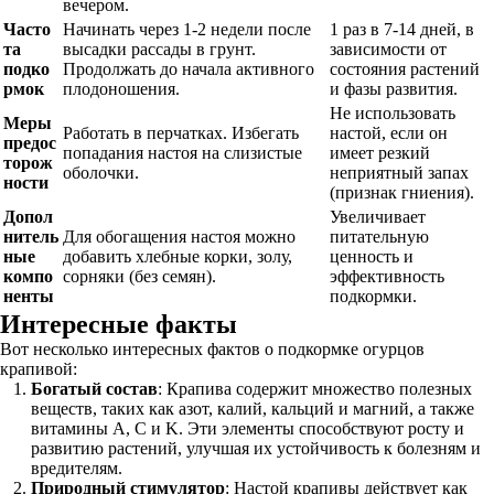
вечером.
Часто
Начинать через 1-2 недели после
1 раз в 7-14 дней, в
та
высадки рассады в грунт.
зависимости от
подко
Продолжать до начала активного
состояния растений
рмок
плодоношения.
и фазы развития.
Не использовать
Меры
Работать в перчатках. Избегать
настой, если он
предос
попадания настоя на слизистые
имеет резкий
торож
оболочки.
неприятный запах
ности
(признак гниения).
Допол
Увеличивает
нитель
Для обогащения настоя можно
питательную
ные
добавить хлебные корки, золу,
ценность и
компо
сорняки (без семян).
эффективность
ненты
подкормки.
Интересные факты
Вот несколько интересных фактов о подкормке огурцов
крапивой:
Богатый состав
: Крапива содержит множество полезных
веществ, таких как азот, калий, кальций и магний, а также
витамины A, C и K. Эти элементы способствуют росту и
развитию растений, улучшая их устойчивость к болезням и
вредителям.
Природный стимулятор
: Настой крапивы действует как