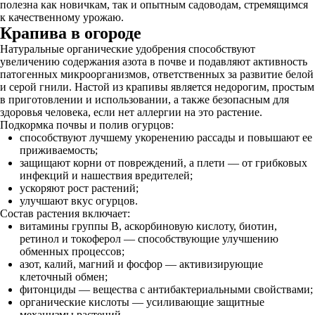
полезна как новичкам, так и опытным садоводам, стремящимся
к качественному урожаю.
Крапива в огороде
Натуральные органические удобрения способствуют
увеличению содержания азота в почве и подавляют активность
патогенных микроорганизмов, ответственных за развитие белой
и серой гнили. Настой из крапивы является недорогим, простым
в приготовлении и использовании, а также безопасным для
здоровья человека, если нет аллергии на это растение.
Подкормка почвы и полив огурцов:
способствуют лучшему укоренению рассады и повышают ее
приживаемость;
защищают корни от повреждений, а плети — от грибковых
инфекций и нашествия вредителей;
ускоряют рост растений;
улучшают вкус огурцов.
Состав растения включает:
витамины группы В, аскорбиновую кислоту, биотин,
ретинол и токоферол — способствующие улучшению
обменных процессов;
азот, калий, магний и фосфор — активизирующие
клеточный обмен;
фитонциды — вещества с антибактериальными свойствами;
органические кислоты — усиливающие защитные
механизмы растений.