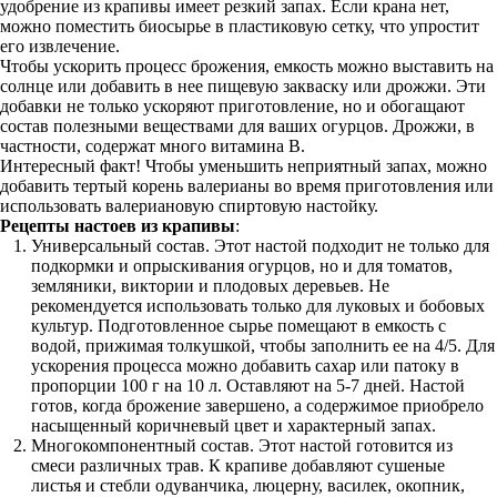
удобрение из крапивы имеет резкий запах. Если крана нет,
можно поместить биосырье в пластиковую сетку, что упростит
его извлечение.
Чтобы ускорить процесс брожения, емкость можно выставить на
солнце или добавить в нее пищевую закваску или дрожжи. Эти
добавки не только ускоряют приготовление, но и обогащают
состав полезными веществами для ваших огурцов. Дрожжи, в
частности, содержат много витамина В.
Интересный факт! Чтобы уменьшить неприятный запах, можно
добавить тертый корень валерианы во время приготовления или
использовать валериановую спиртовую настойку.
Рецепты настоев из крапивы
:
Универсальный состав. Этот настой подходит не только для
подкормки и опрыскивания огурцов, но и для томатов,
земляники, виктории и плодовых деревьев. Не
рекомендуется использовать только для луковых и бобовых
культур. Подготовленное сырье помещают в емкость с
водой, прижимая толкушкой, чтобы заполнить ее на 4/5. Для
ускорения процесса можно добавить сахар или патоку в
пропорции 100 г на 10 л. Оставляют на 5-7 дней. Настой
готов, когда брожение завершено, а содержимое приобрело
насыщенный коричневый цвет и характерный запах.
Многокомпонентный состав. Этот настой готовится из
смеси различных трав. К крапиве добавляют сушеные
листья и стебли одуванчика, люцерну, василек, окопник,