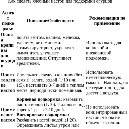
Как сделать хлебный настой для подкормки огурцов
Аспек
т
Рекомендации по
Описание/Особенности
подко
применению
рмки
Польз
Богата азотом, калием, железом,
а
магнием, витаминами.
Использовать для
крапи
Стимулирует рост, укрепляет
корневой и
вы
иммунитет, улучшает
внекорневой
для
плодоношение. Отпугивает
подкормки.
огурцо
вредителей.
в
Использовать
Приго
Измельчить свежую крапиву (без
неметаллическую
товлен
семян), залить водой (1:10 или
емкость. Накрыть, но
ие
1:5), настаивать 3-7 дней в теплом
не герметично, для
настоя
месте, периодически помешивая.
доступа воздуха.
Корневая подкормка:
Разбавить
настой водой (1:10). Поливать под
Не использовать
Приме
корень 1 раз в 7-10 дней.
концентрированный
нение
Внекорневая подкормка:
настой, чтобы не
настоя
Разбавить настой водой (1:20).
обжечь растения.
Опрыскивать листья утром или