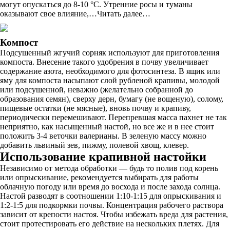
могут опускаться до 8-10 °C. Утренние росы и туманы
оказывают свое влияние,…Читать далее…
Компост
Подсушенный жгучий сорняк используют для приготовления
компоста. Внесение такого удобрения в почву увеличивает
содержание азота, необходимого для фотосинтеза. В ящик или
яму для компоста насыпают слой рубленой крапивы, молодой
или подсушенной, неважно (желательно собранной до
образования семян), сверху дерн, бумагу (не вощеную), солому,
пищевые остатки (не мясные), вновь почву и крапиву,
периодически перемешивают. Перепревшая масса пахнет не так
неприятно, как насыщенный настой, но все же и в нее стоит
положить 3-4 веточки валерианы. В зеленую массу можно
добавить львиный зев, пижму, полевой хвощ, клевер.
Использование крапивной настойки
Независимо от метода обработки — будь то полив под корень
или опрыскивание, рекомендуется выбирать для работы
облачную погоду или время до восхода и после захода солнца.
Настой разводят в соотношении 1:10-1:15 для опрыскивания и
1:2-1:5 для подкормки почвы. Концентрация рабочего раствора
зависит от крепости настоя. Чтобы избежать вреда для растения,
стоит протестировать его действие на нескольких плетях. Для