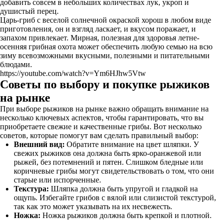
добавить совсем в небольших количествах лук, укроп и
душистый перец.
Царь-гриб с веселой солнечной окраской хорош в любом виде
приготовления, он и взгляд ласкает, и вкусом поражает, и
запахом привлекает. Мирная, полезная для здоровья летне-
осенняя грибная охота может обеспечить любую семью на всю
зиму всевозможными вкусными, полезными и питательными
блюдами.
https://youtube.com/watch?v=Ym6HJhw5Vtw
Советы по выбору и покупке рыжиков
на рынке
При выборе рыжиков на рынке важно обращать внимание на
несколько ключевых аспектов, чтобы гарантировать, что вы
приобретаете свежие и качественные грибы. Вот несколько
советов, которые помогут вам сделать правильный выбор:
Внешний вид:
Обратите внимание на цвет шляпки. У
свежих рыжиков она должна быть ярко-оранжевой или
рыжей, без потемнений и пятен. Слишком бледные или
коричневые грибы могут свидетельствовать о том, что они
старые или испорченные.
Текстура:
Шляпка должна быть упругой и гладкой на
ощупь. Избегайте грибов с вялой или слизистой текстурой,
так как это может указывать на их несвежесть.
Ножка:
Ножка рыжиков должна быть крепкой и плотной.