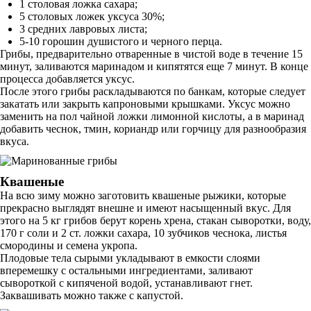
1 столовая ложка сахара;
5 столовых ложек уксуса 30%;
3 средних лавровых листа;
5-10 горошин душистого и черного перца.
Грибы, предварительно отваренные в чистой воде в течение 15
минут, заливаются маринадом и кипятятся еще 7 минут. В конце
процесса добавляется уксус.
После этого грибы раскладываются по банкам, которые следует
закатать или закрыть капроновыми крышками. Уксус можно
заменить на пол чайной ложки лимонной кислоты, а в маринад
добавить чеснок, тмин, кориандр или горчицу для разнообразия
вкуса.
Квашеные
На всю зиму можно заготовить квашеные рыжики, которые
прекрасно выглядят внешне и имеют насыщенный вкус. Для
этого на 5 кг грибов берут корень хрена, стакан сыворотки, воду,
170 г соли и 2 ст. ложки сахара, 10 зубчиков чеснока, листья
смородины и семена укропа.
Плодовые тела сырыми укладывают в емкости слоями
вперемешку с остальными ингредиентами, заливают
сывороткой с кипяченой водой, устанавливают гнет.
Заквашивать можно также с капустой.