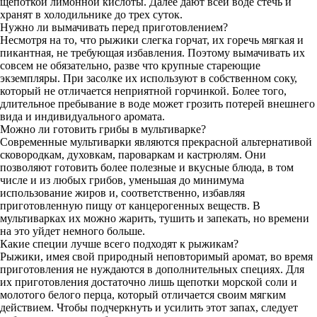
щепоткой лимонной кислоты. Далее дают всей воде стечь и
хранят в холодильнике до трех суток.
Нужно ли вымачивать перед приготовлением?
Несмотря на то, что рыжики слегка горчат, их горечь мягкая и
пикантная, не требующая избавления. Поэтому вымачивать их
совсем не обязательно, разве что крупные стареющие
экземпляры. При засолке их используют в собственном соку,
который не отличается неприятной горчинкой. Более того,
длительное пребывание в воде может грозить потерей внешнего
вида и индивидуального аромата.
Можно ли готовить грибы в мультиварке?
Современные мультиварки являются прекрасной альтернативой
сковородкам, духовкам, пароваркам и кастрюлям. Они
позволяют готовить более полезные и вкусные блюда, в том
числе и из любых грибов, уменьшая до минимума
использование жиров и, соответственно, избавляя
приготовленную пищу от канцерогенных веществ. В
мультиварках их можно жарить, тушить и запекать, но времени
на это уйдет немного больше.
Какие специи лучше всего подходят к рыжикам?
Рыжики, имея свой природный неповторимый аромат, во время
приготовления не нуждаются в дополнительных специях. Для
их приготовления достаточно лишь щепотки морской соли и
молотого белого перца, который отличается своим мягким
действием. Чтобы подчеркнуть и усилить этот запах, следует