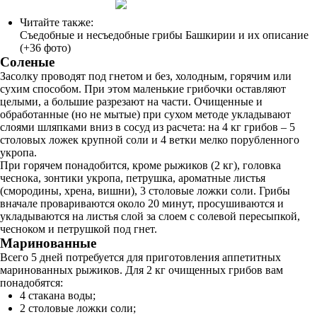
Читайте также:
Съедобные и несъедобные грибы Башкирии и их описание
(+36 фото)
Соленые
Засолку проводят под гнетом и без, холодным, горячим или
сухим способом. При этом маленькие грибочки оставляют
целыми, а большие разрезают на части. Очищенные и
обработанные (но не мытые) при сухом методе укладывают
слоями шляпками вниз в сосуд из расчета: на 4 кг грибов – 5
столовых ложек крупной соли и 4 ветки мелко порубленного
укропа.
При горячем понадобится, кроме рыжиков (2 кг), головка
чеснока, зонтики укропа, петрушка, ароматные листья
(смородины, хрена, вишни), 3 столовые ложки соли. Грибы
вначале провариваются около 20 минут, просушиваются и
укладываются на листья слой за слоем с солевой пересыпкой,
чесноком и петрушкой под гнет.
Маринованные
Всего 5 дней потребуется для приготовления аппетитных
маринованных рыжиков. Для 2 кг очищенных грибов вам
понадобятся:
4 стакана воды;
2 столовые ложки соли;