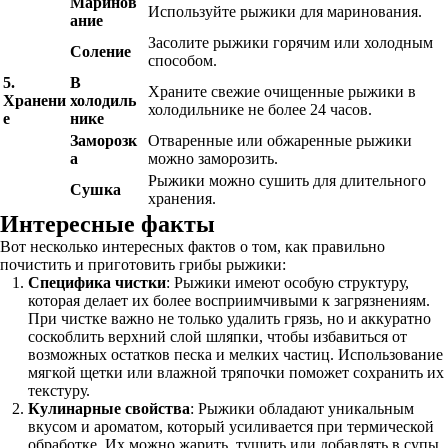
Маринов
Используйте рыжики для маринования.
ание
Засолите рыжики горячим или холодным
Соление
способом.
5.
В
Храните свежие очищенные рыжики в
Хранени
холодиль
холодильнике не более 24 часов.
е
нике
Заморозк
Отваренные или обжаренные рыжики
а
можно заморозить.
Рыжики можно сушить для длительного
Сушка
хранения.
Интересные факты
Вот несколько интересных фактов о том, как правильно
почистить и приготовить грибы рыжики:
Специфика чистки
: Рыжики имеют особую структуру,
которая делает их более восприимчивыми к загрязнениям.
При чистке важно не только удалить грязь, но и аккуратно
соскоблить верхний слой шляпки, чтобы избавиться от
возможных остатков песка и мелких частиц. Использование
мягкой щетки или влажной тряпочки поможет сохранить их
текстуру.
Кулинарные свойства
: Рыжики обладают уникальным
вкусом и ароматом, который усиливается при термической
обработке. Их можно жарить, тушить или добавлять в супы.