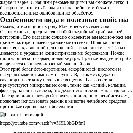
жарке и варке. С нашими рекомендациями вы сможете легко и
быстро приготовить блюда из этих грибов и избежать
распространенных ошибок при их обработке.
Особенности вида и полезные свойства
Рыжик, относящийся к роду Млечников из семейства
Сыроежковых, представляет собой съедобный гриб высшей
категории. Его название связано с характерным медно-красным
цветом, который имеет оранжевые оттенки. Шляпка гриба
плоская, с вдавленной центральной частью, достигает 15 см в
диаметре и украшена концентрическими бороздками. Ножка
цилиндрической формы, полая внутри. При повреждении гриба
выделяется оранжево-красный млечный сок.
Этот гриб богат бета-каротином, аскорбиновой кислотой и
натуральными витаминами группы В, а также содержит
сахариды, клетчатку и зольные вещества. В его составе
присутствуют минеральные соли, такие как магний, кальций,
фосфор, натрий и железо, что делает его полезным для здоровья.
Лактариовиолин, который является природным антибиотиком,
позволяет использовать рыжик в качестве лечебного средства
против бактериальных заболеваний.
https://youtube.com/watch?v=MfIL3kGDfmI