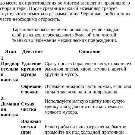
до места их приготовления во многом зависит от правильного
сбора и тары. После срезания каждый экземпляр требует
тщательного осмотра и разламывания. Червивые грибы или их
части необходимо отбросить.
Тара должна быть не очень большая, лучше каждый
слой рыжиков перекладывать бумагой или чистой
тканью во избежание механических повреждений.
Этап
Действие
Описание
1.
Предвар
Удаление
Сразу после сбора, еще в лесу, стряхните с
ительна
крупного
рыжиков листья, хвою, землю и другой
я
мусора
крупный мусор.
очистка
Обрезани
Отрежьте нижнюю часть ножки, если она
е ножки
сильно загрязнена или повреждена.
2.
Используйте мягкую щетку или сухую
Домашн
Сухая
тряпку для удаления остатков земли и
яя
чистка
мелкого мусора.
очистка
Влажная
чистка
Если грибы сильно загрязнены, быстро
(при
промойте их под холодной проточной