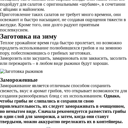
подойдут для салатов с оригинальными «шубами», в сочетании
с яйцами и майонезом.
Приготовление таких салатов не требует много времени, они
освежают и быстро насыщают, не создавая ощущения тяжести в
желудке. Кроме того, они долго радуют приятным
послевкусием.
Заготовка на зиму
Теплое урожайное время года быстро пролетает, но возможно
продлить использование полюбившихся грибов и на зимнюю
пору, побеспокоившись о грибных заготовках.
Заморозить или засушить, замариновать или заквасить, засолить
или пережарить – в любом виде рыжики будут хороши.
Замороженные
Замораживание является отличным способом сохранить
свежесть, вкус и аромат грибов, что открывает возможности для
создания разнообразных блюд с их использованием.
Однако,
чтобы грибы не слипались и сохраняли свою
привлекательность, их следует замораживать в очищенном,
но немытом виде. Сначала рекомендуется разместить грибы
в один слой для заморозки, а затем, когда они станут
твердыми, можно аккуратно переложить их в контейнеры.