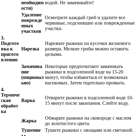
необходим
водой. Не замачивайте!
ости)
Удаление
Осмотрите каждый гриб и удалите все
поврежде
червивые, подгнившие или поврежденные
нных
участки.
участков
3.
Подгото
Нарежьте рыжики на кусочки желаемого
вка к
Нарезка
размера. Мелкие грибы можно оставить
пригото
целыми.
влению
Замачива
Некоторые предпочитают замачивать
ние
рыжики в подсоленной воде на 15-20
(опционал
минут, чтобы избавиться от возможных
ьно)
насекомых. Затем тщательно промыть.
4.
Термиче
Отварите рыжики в подсоленной воде 10-
ская
Варка
15 минут после закипания. Слейте воду.
обработ
ка
Обжарьте рыжики на сковороде с маслом
Жарка
до золотистого цвета.
Тушение
Тушите рыжики с овощами или сметаной.