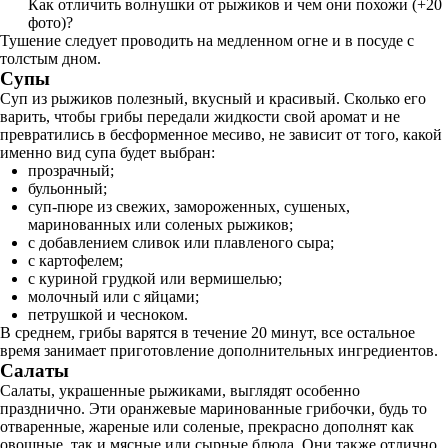
Как отличить волнушки от рыжиков и чем они похожи (+20
фото)?
Тушение следует проводить на медленном огне и в посуде с
толстым дном.
Супы
Суп из рыжиков полезный, вкусный и красивый. Сколько его
варить, чтобы грибы передали жидкости свой аромат и не
превратились в бесформенное месиво, не зависит от того, какой
именно вид супа будет выбран:
прозрачный;
бульонный;
суп-пюре из свежих, замороженных, сушеных,
маринованных или соленых рыжиков;
с добавлением сливок или плавленого сыра;
с картофелем;
с куриной грудкой или вермишелью;
молочный или с яйцами;
петрушкой и чесноком.
В среднем, грибы варятся в течение 20 минут, все остальное
время занимает приготовление дополнительных ингредиентов.
Салаты
Салаты, украшенные рыжиками, выглядят особенно
празднично. Эти оранжевые маринованные грибочки, будь то
отваренные, жареные или соленые, прекрасно дополнят как
овощные, так и мясные или сырные блюда. Они также отлично