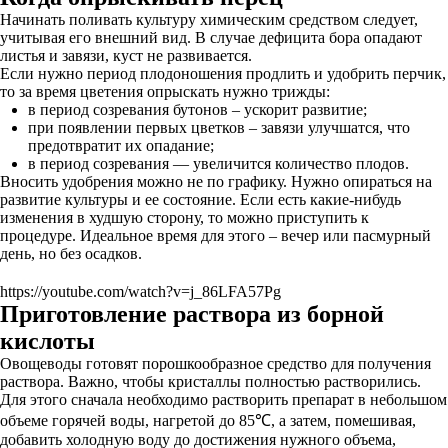
Начинать поливать культуру химическим средством следует,
учитывая его внешний вид. В случае дефицита бора опадают
листья и завязи, куст не развивается.
Если нужно период плодоношения продлить и удобрить перчик,
то за время цветения опрыскать нужно трижды:
в период созревания бутонов – ускорит развитие;
при появлении первых цветков – завязи улучшатся, что
предотвратит их опадание;
в период созревания — увеличится количество плодов.
Вносить удобрения можно не по графику. Нужно опираться на
развитие культуры и ее состояние. Если есть какие-нибудь
изменения в худшую сторону, то можно приступить к
процедуре. Идеальное время для этого – вечер или пасмурный
день, но без осадков.
https://youtube.com/watch?v=j_86LFA57Pg
Приготовление раствора из борной
кислоты
Овощеводы готовят порошкообразное средство для получения
раствора. Важно, чтобы кристаллы полностью растворились.
Для этого сначала необходимо растворить препарат в небольшом
объеме горячей воды, нагретой до 85℃, а затем, помешивая,
добавить холодную воду до достижения нужного объема,