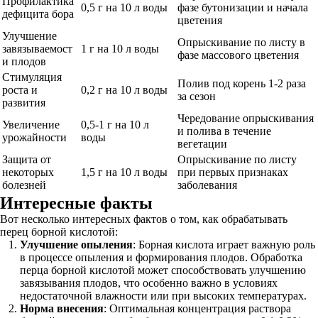
Профилактика
0,5 г на 10 л воды
фазе бутонизации и начала
дефицита бора
цветения
Улучшение
Опрыскивание по листу в
завязываемост
1 г на 10 л воды
фазе массового цветения
и плодов
Стимуляция
Полив под корень 1-2 раза
роста и
0,2 г на 10 л воды
за сезон
развития
Чередование опрыскивания
Увеличение
0,5-1 г на 10 л
и полива в течение
урожайности
воды
вегетации
Защита от
Опрыскивание по листу
некоторых
1,5 г на 10 л воды
при первых признаках
болезней
заболевания
Интересные факты
Вот несколько интересных фактов о том, как обрабатывать
перец борной кислотой:
Улучшение опыления
: Борная кислота играет важную роль
в процессе опыления и формирования плодов. Обработка
перца борной кислотой может способствовать улучшению
завязывания плодов, что особенно важно в условиях
недостаточной влажности или при высоких температурах.
Норма внесения
: Оптимальная концентрация раствора