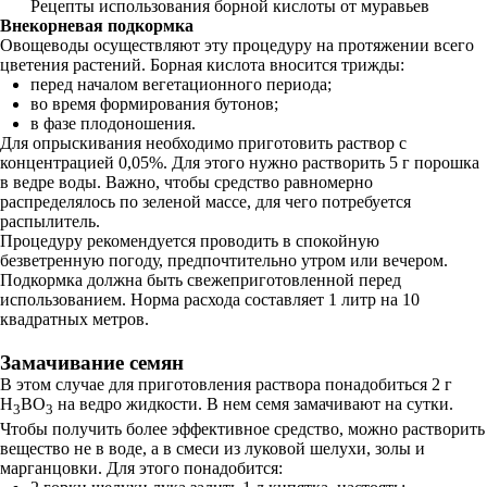
Рецепты использования борной кислоты от муравьев
Внекорневая подкормка
Овощеводы осуществляют эту процедуру на протяжении всего
цветения растений. Борная кислота вносится трижды:
перед началом вегетационного периода;
во время формирования бутонов;
в фазе плодоношения.
Для опрыскивания необходимо приготовить раствор с
концентрацией 0,05%. Для этого нужно растворить 5 г порошка
в ведре воды. Важно, чтобы средство равномерно
распределялось по зеленой массе, для чего потребуется
распылитель.
Процедуру рекомендуется проводить в спокойную
безветренную погоду, предпочтительно утром или вечером.
Подкормка должна быть свежеприготовленной перед
использованием. Норма расхода составляет 1 литр на 10
квадратных метров.
Замачивание семян
В этом случае для приготовления раствора понадобиться 2 г
H
BO
на ведро жидкости. В нем семя замачивают на сутки.
3
3
Чтобы получить более эффективное средство, можно растворить
вещество не в воде, а в смеси из луковой шелухи, золы и
марганцовки. Для этого понадобится: