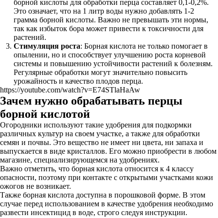
борной кислоты для обработки перца составляет 0,1-0,2%.
Это означает, что на 1 литр воды нужно добавлять 1-2
грамма борной кислоты. Важно не превышать эти нормы,
так как избыток бора может привести к токсичности для
растений.
Стимуляция роста
: Борная кислота не только помогает в
опылении, но и способствует улучшению роста корневой
системы и повышению устойчивости растений к болезням.
Регулярные обработки могут значительно повысить
урожайность и качество плодов перца.
https://youtube.com/watch?v=E74STlaHaAw
Зачем нужно обрабатывать перцы
борной кислотой
Огородники используют такие удобрения для подкормки
различных культур на своем участке, а также для обработки
семян и почвы. Это вещество не имеет ни цвета, ни запаха и
выпускается в виде кристаллов. Его можно приобрести в любом
магазине, специализирующемся на удобрениях.
Важно отметить, что борная кислота относится к 4 классу
опасности, поэтому при контакте с открытыми участками кожи
ожогов не возникает.
Также борная кислота доступна в порошковой форме. В этом
случае перед использованием в качестве удобрения необходимо
развести инсектицид в воде, строго следуя инструкции.