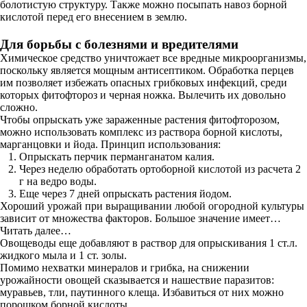
болотистую структуру. Также можно посыпать навоз борной
кислотой перед его внесением в землю.
Для борьбы с болезнями и вредителями
Химическое средство уничтожает все вредные микроорганизмы,
поскольку является мощным антисептиком. Обработка перцев
им позволяет избежать опасных грибковых инфекций, среди
которых фитофтороз и черная ножка. Вылечить их довольно
сложно.
Чтобы опрыскать уже зараженные растения фитофторозом,
можно использовать комплекс из раствора борной кислоты,
марганцовки и йода. Принцип использования:
Опрыскать перчик перманганатом калия.
Через неделю обработать ортоборной кислотой из расчета 2
г на ведро воды.
Еще через 7 дней опрыскать растения йодом.
Хороший урожай при выращивании любой огородной культуры
зависит от множества факторов. Большое значение имеет…
Читать далее…
Овощеводы еще добавляют в раствор для опрыскивания 1 ст.л.
жидкого мыла и 1 ст. золы.
Помимо нехватки минералов и грибка, на снижении
урожайности овощей сказывается и нашествие паразитов:
муравьев, тли, паутинного клеща. Избавиться от них можно
порошком борной кислоты.