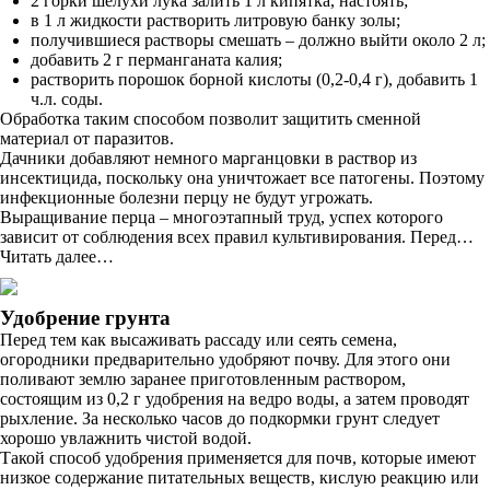
2 горки шелухи лука залить 1 л кипятка, настоять;
в 1 л жидкости растворить литровую банку золы;
получившиеся растворы смешать – должно выйти около 2 л;
добавить 2 г перманганата калия;
растворить порошок борной кислоты (0,2-0,4 г), добавить 1
ч.л. соды.
Обработка таким способом позволит защитить сменной
материал от паразитов.
Дачники добавляют немного марганцовки в раствор из
инсектицида, поскольку она уничтожает все патогены. Поэтому
инфекционные болезни перцу не будут угрожать.
Выращивание перца – многоэтапный труд, успех которого
зависит от соблюдения всех правил культивирования. Перед…
Читать далее…
Удобрение грунта
Перед тем как высаживать рассаду или сеять семена,
огородники предварительно удобряют почву. Для этого они
поливают землю заранее приготовленным раствором,
состоящим из 0,2 г удобрения на ведро воды, а затем проводят
рыхление. За несколько часов до подкормки грунт следует
хорошо увлажнить чистой водой.
Такой способ удобрения применяется для почв, которые имеют
низкое содержание питательных веществ, кислую реакцию или