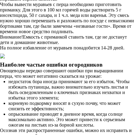
Чтобы вывести муравьев с перца необходимо приготовить
приманку. Для этого в 100 мл горячей воды растворить 5 г
инсектицида, 50 г сахара, и 1 ч.л. меда или варенья. Эту смесь
нужно хорошо перемешать и разложить по посуде с невысокими
бортиками там, где были замечены «незваные гости». Время от
времени новое средство подливать.
Внимание!Емкость с приманкой ставить там, где не достанут
дети и домашние животные.
На полное избавление от муравьев понадобится 14-28 дней.
Наиболее частые ошибки огородников
Овощеводы нередко совершают ошибки при выращивании
перца, что может негативно сказаться на урожае:
недостаток бора иногда принимают за его избыток. Чтобы
избежать путаницы, важно внимательно изучать листья и
быть осведомленным о ключевых признаках нехватки и
избытка этого элемента;
корневую подкормку вносят в сухую почву, что может
снизить ее эффективность;
опрыскивание проводят в дневное время, когда солнце
максимально активно. Это может привести к серьезным
ожогам на листьях из-за борной кислоты.
Осознав эти распространенные ошибки, можно их исправить и