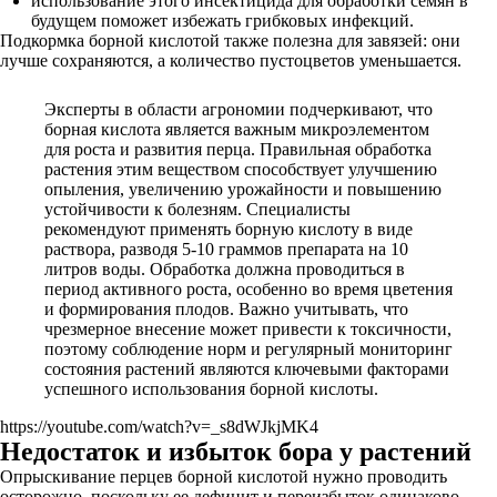
использование этого инсектицида для обработки семян в
будущем поможет избежать грибковых инфекций.
Подкормка борной кислотой также полезна для завязей: они
лучше сохраняются, а количество пустоцветов уменьшается.
Эксперты в области агрономии подчеркивают, что
борная кислота является важным микроэлементом
для роста и развития перца. Правильная обработка
растения этим веществом способствует улучшению
опыления, увеличению урожайности и повышению
устойчивости к болезням. Специалисты
рекомендуют применять борную кислоту в виде
раствора, разводя 5-10 граммов препарата на 10
литров воды. Обработка должна проводиться в
период активного роста, особенно во время цветения
и формирования плодов. Важно учитывать, что
чрезмерное внесение может привести к токсичности,
поэтому соблюдение норм и регулярный мониторинг
состояния растений являются ключевыми факторами
успешного использования борной кислоты.
https://youtube.com/watch?v=_s8dWJkjMK4
Недостаток и избыток бора у растений
Опрыскивание перцев борной кислотой нужно проводить
осторожно, поскольку ее дефицит и переизбыток одинаково