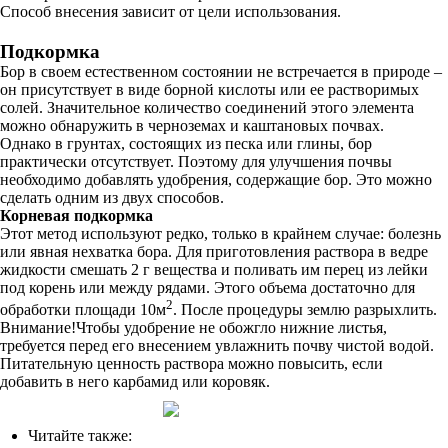
Способ внесения зависит от цели использования.
Подкормка
Бор в своем естественном состоянии не встречается в природе –
он присутствует в виде борной кислоты или ее растворимых
солей. Значительное количество соединений этого элемента
можно обнаружить в черноземах и каштановых почвах.
Однако в грунтах, состоящих из песка или глины, бор
практически отсутствует. Поэтому для улучшения почвы
необходимо добавлять удобрения, содержащие бор. Это можно
сделать одним из двух способов.
Корневая подкормка
Этот метод используют редко, только в крайнем случае: болезнь
или явная нехватка бора. Для приготовления раствора в ведре
жидкости смешать 2 г вещества и поливать им перец из лейки
под корень или между рядами. Этого объема достаточно для
2
обработки площади 10м
. После процедуры землю разрыхлить.
Внимание!Чтобы удобрение не обожгло нижние листья,
требуется перед его внесением увлажнить почву чистой водой.
Питательную ценность раствора можно повысить, если
добавить в него карбамид или коровяк.
Читайте также: