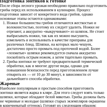
Подготовка зонтиков к готовке
После сбора лесного урожая необходимо правильно подготовить
грибы перед их использованием в кулинарии. Процесс
подготовки зависит от конкретного вида грибов, однако
основные этапы остаются одинаковыми:
Ножки большинства грибов отличаются жесткостью и
волокнистостью, поэтому их следует удалить. Ножки не
отрезают, а аккуратно «выкручивают» из шляпок. Не стоит
выбрасывать ножки, так как их можно высушить,
измельчить и использовать в качестве приправы для
различных блюд. Шляпки, на которых мало чешуек,
достаточно просто промыть под проточной водой. Более
«лохматые» шляпки рекомендуется сначала аккуратно
поскоблить острым ножом, а затем тщательно промыть.
Грибы-зонтики не требуют предварительной термической
обработки, как и многие другие виды, однако для
повышения безопасности перед приготовлением лучше
отварить их — от 10 до 30 минут, в зависимости от
дальнейшего способа обработки.
Жареные
Наиболее популярным и простым способом приготовить
зонтики является жарка в кляре. Для этого следует взять только
шляпки, которые обладают белой мякотью. Грибы должны быть
не червивые и молодые (шляпки старых экземпляров окрашены
в коричневатый оттенок). Готовят их следующим образом: