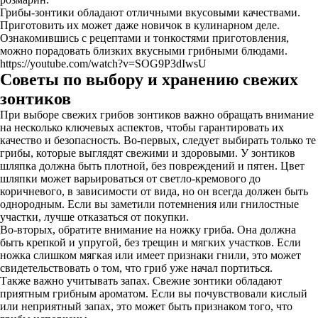
Грибы-зонтики обладают отличными вкусовыми качествами.
Приготовить их может даже новичок в кулинарном деле.
Ознакомившись с рецептами и тонкостями приготовления,
можно порадовать близких вкусными грибными блюдами.
https://youtube.com/watch?v=SOG9P3dIwsU
Советы по выбору и хранению свежих
зонтиков
При выборе свежих грибов зонтиков важно обращать внимание
на несколько ключевых аспектов, чтобы гарантировать их
качество и безопасность. Во-первых, следует выбирать только те
грибы, которые выглядят свежими и здоровыми. У зонтиков
шляпка должна быть плотной, без повреждений и пятен. Цвет
шляпки может варьироваться от светло-кремового до
коричневого, в зависимости от вида, но он всегда должен быть
однородным. Если вы заметили потемнения или гнилостные
участки, лучше отказаться от покупки.
Во-вторых, обратите внимание на ножку гриба. Она должна
быть крепкой и упругой, без трещин и мягких участков. Если
ножка слишком мягкая или имеет признаки гнили, это может
свидетельствовать о том, что гриб уже начал портиться.
Также важно учитывать запах. Свежие зонтики обладают
приятным грибным ароматом. Если вы почувствовали кислый
или неприятный запах, это может быть признаком того, что