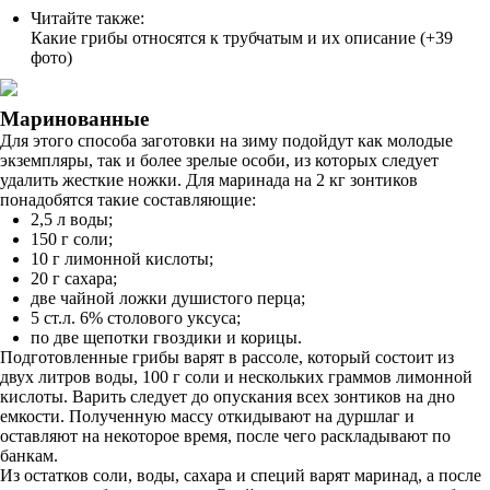
Читайте также:
Какие грибы относятся к трубчатым и их описание (+39
фото)
Маринованные
Для этого способа заготовки на зиму подойдут как молодые
экземпляры, так и более зрелые особи, из которых следует
удалить жесткие ножки. Для маринада на 2 кг зонтиков
понадобятся такие составляющие:
2,5 л воды;
150 г соли;
10 г лимонной кислоты;
20 г сахара;
две чайной ложки душистого перца;
5 ст.л. 6% столового уксуса;
по две щепотки гвоздики и корицы.
Подготовленные грибы варят в рассоле, который состоит из
двух литров воды, 100 г соли и нескольких граммов лимонной
кислоты. Варить следует до опускания всех зонтиков на дно
емкости. Полученную массу откидывают на дуршлаг и
оставляют на некоторое время, после чего раскладывают по
банкам.
Из остатков соли, воды, сахара и специй варят маринад, а после