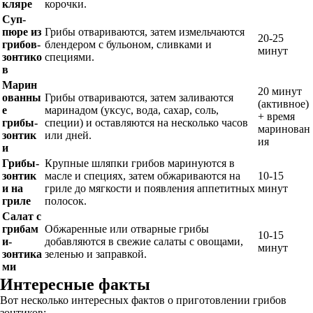
кляре
корочки.
Суп-
пюре из
Грибы отвариваются, затем измельчаются
20-25
грибов-
блендером с бульоном, сливками и
минут
зонтико
специями.
в
Марин
20 минут
ованны
Грибы отвариваются, затем заливаются
(активное)
е
маринадом (уксус, вода, сахар, соль,
+ время
грибы-
специи) и оставляются на несколько часов
маринован
зонтик
или дней.
ия
и
Грибы-
Крупные шляпки грибов маринуются в
зонтик
масле и специях, затем обжариваются на
10-15
и на
гриле до мягкости и появления аппетитных
минут
гриле
полосок.
Салат с
грибам
Обжаренные или отварные грибы
10-15
и-
добавляются в свежие салаты с овощами,
минут
зонтика
зеленью и заправкой.
ми
Интересные факты
Вот несколько интересных фактов о приготовлении грибов
зонтиков: