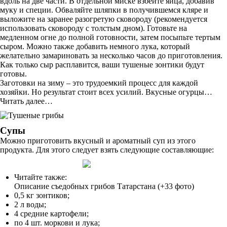
вдоль на две части. В отдельной миске взбейте яйца, добавив
муку и специи. Обваляйте шляпки в получившемся кляре и
выложите на заранее разогретую сковороду (рекомендуется
использовать сковороду с толстым дном). Готовьте на
медленном огне до полной готовности, затем посыпьте тертым
сыром. Можно также добавить немного лука, который
желательно замариновать за несколько часов до приготовления.
Как только сыр расплавится, ваши тушеные зонтики будут
готовы.
Заготовки на зиму – это трудоемкий процесс для каждой
хозяйки. Но результат стоит всех усилий. Вкусные огурцы…
Читать далее…
Супы
Можно приготовить вкусный и ароматный суп из этого
продукта. Для этого следует взять следующие составляющие:
Читайте также:
Описание съедобных грибов Татарстана (+33 фото)
0,5 кг зонтиков;
2 л воды;
4 средние картофели;
по 4 шт. моркови и лука;