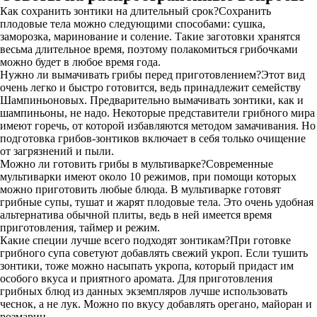
Как сохранить зонтики на длительный срок?Сохранить
плодовые тела можно следующими способами: сушка,
заморозка, маринование и соление. Такие заготовки хранятся
весьма длительное время, поэтому полакомиться грибочками
можно будет в любое время года.
Нужно ли вымачивать грибы перед приготовлением?Этот вид
очень легко и быстро готовится, ведь принадлежит семейству
Шампиньоновых. Предварительно вымачивать зонтики, как и
шампиньоны, не надо. Некоторые представители грибного мира
имеют горечь, от которой избавляются методом замачивания. Но
подготовка грибов-зонтиков включает в себя только очищение
от загрязнений и пыли.
Можно ли готовить грибы в мультиварке?Современные
мультиварки имеют около 10 режимов, при помощи которых
можно приготовить любые блюда. В мультиварке готовят
грибные супы, тушат и жарят плодовые тела. Это очень удобная
альтернатива обычной плиты, ведь в ней имеется время
приготовления, таймер и режим.
Какие специи лучше всего подходят зонтикам?При готовке
грибного супа советуют добавлять свежий укроп. Если тушить
зонтики, тоже можно насыпать укропа, который придаст им
особого вкуса и приятного аромата. Для приготовления
грибных блюд из данных экземпляров лучше использовать
чеснок, а не лук. Можно по вкусу добавлять орегано, майоран и
розмарин.