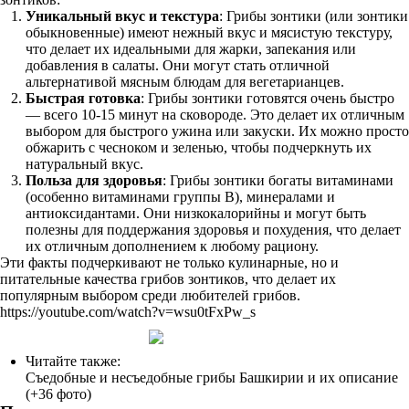
Уникальный вкус и текстура
: Грибы зонтики (или зонтики
обыкновенные) имеют нежный вкус и мясистую текстуру,
что делает их идеальными для жарки, запекания или
добавления в салаты. Они могут стать отличной
альтернативой мясным блюдам для вегетарианцев.
Быстрая готовка
: Грибы зонтики готовятся очень быстро
— всего 10-15 минут на сковороде. Это делает их отличным
выбором для быстрого ужина или закуски. Их можно просто
обжарить с чесноком и зеленью, чтобы подчеркнуть их
натуральный вкус.
Польза для здоровья
: Грибы зонтики богаты витаминами
(особенно витаминами группы B), минералами и
антиоксидантами. Они низкокалорийны и могут быть
полезны для поддержания здоровья и похудения, что делает
их отличным дополнением к любому рациону.
Эти факты подчеркивают не только кулинарные, но и
питательные качества грибов зонтиков, что делает их
популярным выбором среди любителей грибов.
https://youtube.com/watch?v=wsu0tFxPw_s
Читайте также:
Съедобные и несъедобные грибы Башкирии и их описание
(+36 фото)