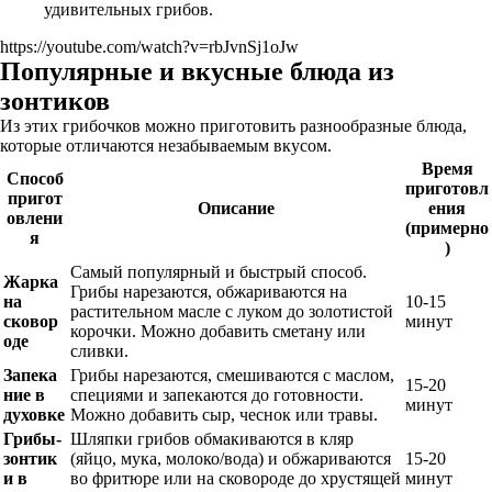
удивительных грибов.
https://youtube.com/watch?v=rbJvnSj1oJw
Популярные и вкусные блюда из
зонтиков
Из этих грибочков можно приготовить разнообразные блюда,
которые отличаются незабываемым вкусом.
Время
Способ
приготовл
пригот
Описание
ения
овлени
(примерно
я
)
Самый популярный и быстрый способ.
Жарка
Грибы нарезаются, обжариваются на
на
10-15
растительном масле с луком до золотистой
сковор
минут
корочки. Можно добавить сметану или
оде
сливки.
Запека
Грибы нарезаются, смешиваются с маслом,
15-20
ние в
специями и запекаются до готовности.
минут
духовке
Можно добавить сыр, чеснок или травы.
Грибы-
Шляпки грибов обмакиваются в кляр
зонтик
(яйцо, мука, молоко/вода) и обжариваются
15-20
и в
во фритюре или на сковороде до хрустящей
минут