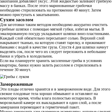
закипания добавляют уксус. Этой жидкостью заливают грибную
массу в банках. После этого маринованные грибочки
необходимо стерилизовать на протяжении 40 минут. Затем
можно приступать к закатыванию.
Сухим засолом
Для заготовки таким методом необходимо аккуратно очистить
грибные шляпки с помощью мягкой губки, избегая мытья. В
эмалированную посуду укладывают шляпки вниз пластинками.
Каждый слой обязательно пересыпают солью. Верхний слой
накрывают тканью, на которую ставят тарелку, и прижимают
банками с водой в качестве груза. Спустя 4 дня шляпки начнут
выделять сок, после чего их следует переложить в небольшие
банки и убрать в холодильник.
Если вы планируете хранить засоленные грибы в условиях
квартиры, банки нужно залить рассолом и стерилизовать в
течение 30 минут.
Замороженные
Эти плоды отлично хранятся и в замороженном виде. Для этого
свежие плодовые тела хорошо обмывают и оставляют на
некоторое время, чтобы влага полностью испарилась. В
морозильной камере их выкладывают в один слой, а после
замерзания перемещают в герметичный пакет.
Можно заморозить уже сваренные экземпляры, которые следует