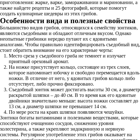
приготовления: жарке, варке, замораживании и мариновании, а
также найдете рецепты и 25 фотографий, которые помогут
создать кулинарные шедевры из этих грибов.
Особенности вида и полезные свойства
Большинство видов грибов, относящихся к семейству зонтиков,
являются съедобными и обладают отличным вкусом. Однако
неопытные грибники нередко путают их с ядовитыми
аналогами. Чтобы правильно идентифицировать съедобный вид,
стоит обратить внимание на его характерные черты:
Место среза у съедобного гриба не темнеет и излучает
приятный ореховый аромат.
На ножке присутствует кольцо, состоящее из трех слоев,
которое напоминает юбочку и свободно перемещается вдоль
ножки. В отличие от него, у ядовитых грибов кольцо либо
отсутствует, либо прочно фиксировано.
Съедобный зонтик может достигать высоты 30 см, а диаметр
раскрытой шляпки – до 40 см. В то время как его ядовитые
двойники значительно меньше: высота ножки составляет до
13 см, а диаметр шляпки не превышает 14 см.
По мере роста на краях шляпки появляются чешуйки.
Зонтики богаты витаминами и полезными веществами, которые
способствуют очищению сосудов, снижению уровня
холестерина, а также укрепляют эндокринную и нервную
системы. Регулярное употребление этих грибов оказывает на