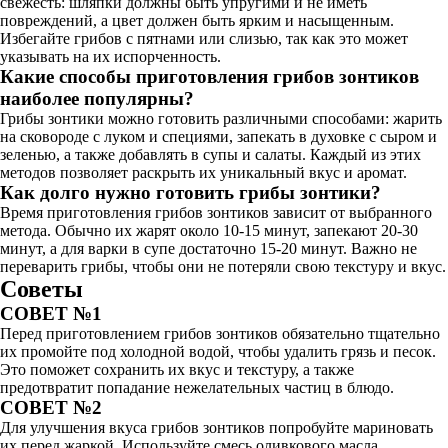
свежесть: шляпки должны быть упругими и не иметь
повреждений, а цвет должен быть ярким и насыщенным.
Избегайте грибов с пятнами или слизью, так как это может
указывать на их испорченность.
Какие способы приготовления грибов зонтиков
наиболее популярны?
Грибы зонтики можно готовить различными способами: жарить
на сковороде с луком и специями, запекать в духовке с сыром и
зеленью, а также добавлять в супы и салаты. Каждый из этих
методов позволяет раскрыть их уникальный вкус и аромат.
Как долго нужно готовить грибы зонтики?
Время приготовления грибов зонтиков зависит от выбранного
метода. Обычно их жарят около 10-15 минут, запекают 20-30
минут, а для варки в супе достаточно 15-20 минут. Важно не
переварить грибы, чтобы они не потеряли свою текстуру и вкус.
Советы
СОВЕТ №1
Перед приготовлением грибов зонтиков обязательно тщательно
их промойте под холодной водой, чтобы удалить грязь и песок.
Это поможет сохранить их вкус и текстуру, а также
предотвратит попадание нежелательных частиц в блюдо.
СОВЕТ №2
Для улучшения вкуса грибов зонтиков попробуйте мариновать
их перед жаркой. Используйте смесь оливкового масла,