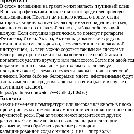
Вредители
В сухом помещении на гранат может напасть паутинный клещ.
В целях профилактики появления этого вредителя проводят
опрыскивания. Против паутинного клеща, о присутствии
которого свидетельствует белая паутинка и опадение листьев,
можно использовать настой чеснока, табака либо луковой
шелухи. Если ситуация критическая, то помогут препараты
Фитоверм, Искра, Актара, Актеллик (химические средства
нужно применять осторожно, в соответствии с прилагаемой
инструкцией). С тлей можно бороться такими же способами.
Белокрылку при незначительном количестве особей можно
попытаться удалить вручную или пылесосом. Затем понадобится
обработка листьев мыльным раствором (с тлей следует
поступать также), а землю в емкости накрыть полиэтиленовой
пленкой. Когда бабочек белокрылки много, действенными будут
лишь химические средства защиты растений (как и в случае с
паутинным клещом).
https://youtube.com/watch?v=Ou8CJyL0sGQ
Болезни
Резкие изменения температуры или высокая влажность в плохо
проветриваемых помещениях могут привести к возникновению
мучнистой росы. Гранат также может заразиться от других
растений. Если болезнь была выявлена на ранней стадии,
рекомендуется обработать растение раствором
кальцинированной соды с мылом (5 г на 1 литр воды).