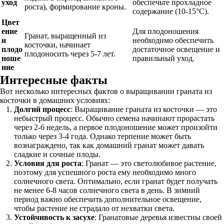
уход
обеспечьте прохладное
роста), формирование кроны.
содержание (10-15°C).
Цвет
ение
Для плодоношения
Гранат, выращенный из
и
необходимо обеспечить
косточки, начинает
плодо
достаточное освещение и
плодоносить через 5-7 лет.
ноше
правильный уход.
ние
Интересные факты
Вот несколько интересных фактов о выращивании граната из
косточки в домашних условиях:
Долгий процесс
: Выращивание граната из косточки — это
небыстрый процесс. Обычно семена начинают прорастать
через 2-6 недель, а первое плодоношение может произойти
только через 3-4 года. Однако терпение может быть
вознаграждено, так как домашний гранат может давать
сладкие и сочные плоды.
Условия для роста
: Гранат — это светолюбивое растение,
поэтому для успешного роста ему необходимо много
солнечного света. Оптимально, если гранат будет получать
не менее 6-8 часов солнечного света в день. В зимний
период важно обеспечить дополнительное освещение,
чтобы растение не страдало от нехватки света.
Устойчивость к засухе
: Гранатовые деревья известны своей