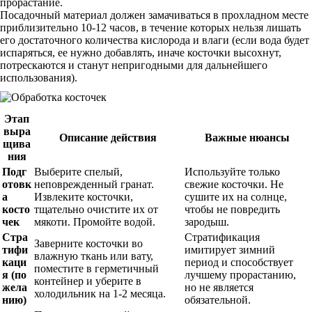
прорастание.
Посадочный материал должен замачиваться в прохладном месте
приблизительно 10-12 часов, в течение которых нельзя лишать
его достаточного количества кислорода и влаги (если вода будет
испаряться, ее нужно добавлять, иначе косточки высохнут,
потрескаются и станут непригодными для дальнейшего
использования).
Этап
выра
Описание действия
Важные нюансы
щива
ния
Подг
Выберите спелый,
Используйте только
отовк
неповрежденный гранат.
свежие косточки. Не
а
Извлеките косточки,
сушите их на солнце,
косто
тщательно очистите их от
чтобы не повредить
чек
мякоти. Промойте водой.
зародыш.
Стра
Стратификация
Заверните косточки во
тифи
имитирует зимний
влажную ткань или вату,
каци
период и способствует
поместите в герметичный
я (по
лучшему прорастанию,
контейнер и уберите в
жела
но не является
холодильник на 1-2 месяца.
нию)
обязательной.