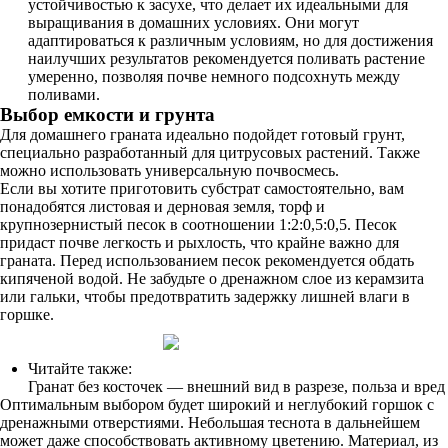
устойчивостью к засухе, что делает их идеальными для
выращивания в домашних условиях. Они могут
адаптироваться к различным условиям, но для достижения
наилучших результатов рекомендуется поливать растение
умеренно, позволяя почве немного подсохнуть между
поливами.
Выбор емкости и грунта
Для домашнего граната идеально подойдет готовый грунт,
специально разработанный для цитрусовых растений. Также
можно использовать универсальную почвосмесь.
Если вы хотите приготовить субстрат самостоятельно, вам
понадобятся листовая и дерновая земля, торф и
крупнозернистый песок в соотношении 1:2:0,5:0,5. Песок
придаст почве легкость и рыхлость, что крайне важно для
граната. Перед использованием песок рекомендуется обдать
кипяченой водой. Не забудьте о дренажном слое из керамзита
или гальки, чтобы предотвратить задержку лишней влаги в
горшке.
Читайте также:
Гранат без косточек — внешний вид в разрезе, польза и вред
Оптимальным выбором будет широкий и неглубокий горшок с
дренажными отверстиями. Небольшая теснота в дальнейшем
может даже способствовать активному цветению. Материал, из