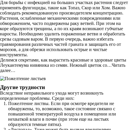
Для борьбы с инфекцией на больших участках растения следует
применять фунгициды, такие как Топаз, Скор или Хом. Важно
соблюдать рекомендованную производителем концентрацию.
Растения, ослабленные механическими повреждениями или
обморожением, часто подвержены раку ветвей. При этом на
коре образуются трещины, а по их краям возникают губчатые
наросты. Необходимо удалить пораженные ветви и обработать
срезы садовым варом. В первую очередь, важно избегать
травмирования различных частей граната и защищать его от
морозов, а для обрезки использовать острые и чистые
инструменты.
Делимся секретами, как вырастить красивые и здоровые цветы
Леукантемума нивяника из семян. Нежный цветок со…Читать
далее…
Другие трудности
Вследствие неправильного ухода могут возникнуть
определенные проблемы. Среди них:
Пожелтение листвы. Если при осмотре вредители не
обнаружены, то, возможно, такое состояние связано с
повышенной температурой воздуха в помещении или
нехваткой влаги в почве (при этом еще на листьях
образуются темные пятна).
«Листопад». Тоже может быть вызван вредителями,