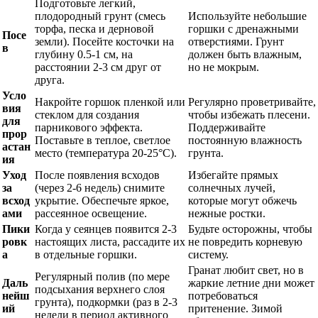
Подготовьте легкий,
плодородный грунт (смесь
Используйте небольшие
торфа, песка и дерновой
горшки с дренажными
Посе
земли). Посейте косточки на
отверстиями. Грунт
в
глубину 0.5-1 см, на
должен быть влажным,
расстоянии 2-3 см друг от
но не мокрым.
друга.
Усло
Накройте горшок пленкой или
Регулярно проветривайте,
вия
стеклом для создания
чтобы избежать плесени.
для
парникового эффекта.
Поддерживайте
прор
Поставьте в теплое, светлое
постоянную влажность
астан
место (температура 20-25°C).
грунта.
ия
Уход
После появления всходов
Избегайте прямых
за
(через 2-6 недель) снимите
солнечных лучей,
всход
укрытие. Обеспечьте яркое,
которые могут обжечь
ами
рассеянное освещение.
нежные ростки.
Пики
Когда у сеянцев появится 2-3
Будьте осторожны, чтобы
ровк
настоящих листа, рассадите их
не повредить корневую
а
в отдельные горшки.
систему.
Гранат любит свет, но в
Регулярный полив (по мере
Даль
жаркие летние дни может
подсыхания верхнего слоя
нейш
потребоваться
грунта), подкормки (раз в 2-3
ий
притенение. Зимой
недели в период активного