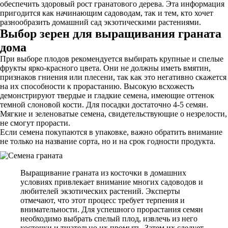
обеспечить здоровый рост гранатового дерева. Эта информация
пригодится как начинающим садоводам, так и тем, кто хочет
разнообразить домашний сад экзотическими растениями.
Выбор зерен для выращивания граната
дома
При выборе плодов рекомендуется выбирать крупные и спелые
фрукты ярко-красного цвета. Они не должны иметь вмятин,
признаков гниения или плесени, так как это негативно скажется
на их способности к прорастанию. Высокую всхожесть
демонстрируют твердые и гладкие семена, имеющие оттенок
темной слоновой кости. Для посадки достаточно 4-5 семян.
Мягкие и зеленоватые семена, свидетельствующие о незрелости,
не смогут прорасти.
Если семена покупаются в упаковке, важно обратить внимание
не только на название сорта, но и на срок годности продукта.
Выращивание граната из косточки в домашних
условиях привлекает внимание многих садоводов и
любителей экзотических растений. Эксперты
отмечают, что этот процесс требует терпения и
внимательности. Для успешного прорастания семян
необходимо выбрать спелый плод, извлечь из него
косточки и тщательно их промыть. Затем их следует