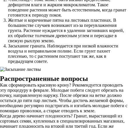
дефицитом влаги и жарким микроклиматом. Такое
поведение растения может быть естественным, когда гранат
готовится к периоду покоя.
Желтые и коричневые пятна на листовых пластинах. В
большинстве случаев возникают из-за переувлажнения
грунта. Растение нуждается в удалении загнивших корней,
их обработке толченым древесным углем и пересадке в
свежую рыхлую землю.
Засыхание граната. Наблюдается при низкой влажности
воздуха и неправильном поливе. Если грунт пахнет
плесенью, то с растением поступают так же, как в
предыдущем совете.
Распространенные вопросы
Как сформировать красивую крону? Рекомендуется проводить
эту процедуру в феврале. Молодые побеги следует обрезать на
почку, направленную наружу. После обрезки на ветке должно
остаться до пяти пар листьев. Чтобы достичь желаемой формы,
необходимо регулярно подстригать и изгибать молодые побеги с
помощью проволоки, а старые отводить к земле.
Когда дерево начинает плодоносить? Гранат, вырастающий из
сортовых семян, купленных в специализированных магазинах,
начинает плодоносить на второй или третий год. Если же