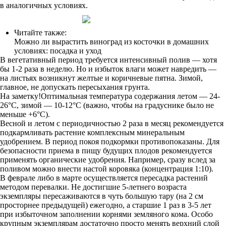
в аналогичных условиях.
Читайте также:
Можно ли вырастить виноград из косточки в домашних
условиях: посадка и уход
В вегетативный период требуется интенсивный полив — хотя
бы 1-2 раза в неделю. Но и избыток влаги может навредить —
на листьях возникнут желтые и коричневые пятна. Зимой,
главное, не допускать пересыхания грунта.
На заметку!Оптимальная температура содержания летом — 24-
26°C, зимой — 10-12°C (важно, чтобы на градуснике было не
меньше +6°C).
Весной и летом с периодичностью 2 раза в месяц рекомендуется
подкармливать растение комплексным минеральным
удобрением. В период покоя подкормки противопоказаны. Для
безопасности приема в пищу будущих плодов рекомендуется
применять органические удобрения. Например, сразу вслед за
поливом можно внести настой коровяка (концентрация 1:10).
В феврале либо в марте осуществляется пересадка растений
методом перевалки. Не достигшие 5-летнего возраста
экземпляры пересаживаются в чуть большую тару (на 2 см
просторнее предыдущей) ежегодно, а старшие 1 раз в 3-5 лет
при избыточном заполнении корнями земляного кома. Особо
крупным экземплярам достаточно просто менять верхний слой