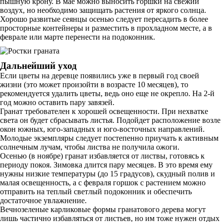
пышную крону. В мае можно выносить горшки на свежий
воздух, но необходимо защищать растения от яркого солнца.
Хорошо развитые сеянцы осенью следует пересадить в более
просторные контейнеры и разместить в прохладном месте, а в
феврале или марте перенести на подоконник.
Дальнейший уход
Если цветы на деревце появились уже в первый год своей
жизни (это может произойти в возрасте 10 месяцев), то
рекомендуется удалить цветы, ведь оно еще не окрепло. На 2-й
год можно оставить пару завязей.
Гранат требователен к хорошей освещенности. При нехватке
света он будет сбрасывать листья. Подойдет расположение возле
окон южных, юго-западных и юго-восточных направлений.
Молодые экземпляры следует постепенно приучать к активным
солнечным лучам, чтобы листва не получила ожоги.
Осенью (в ноябре) гранат избавляется от листвы, готовясь к
периоду покоя. Зимовка длится пару месяцев. В это время ему
нужны низкие температуры (до 15 градусов), скудный полив и
малая освещенность, а с февраля горшок с растением можно
отправить на теплый светлый подоконник и обеспечить
достаточное увлажнение.
Вечнозеленые карликовые формы гранатового дерева могут
лишь частично избавляться от листьев, но им тоже нужен отдых