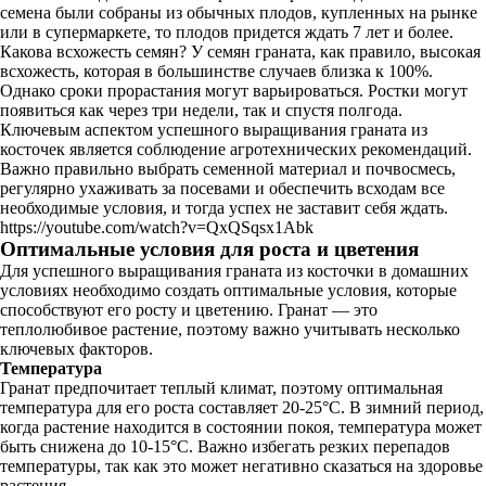
семена были собраны из обычных плодов, купленных на рынке
или в супермаркете, то плодов придется ждать 7 лет и более.
Какова всхожесть семян? У семян граната, как правило, высокая
всхожесть, которая в большинстве случаев близка к 100%.
Однако сроки прорастания могут варьироваться. Ростки могут
появиться как через три недели, так и спустя полгода.
Ключевым аспектом успешного выращивания граната из
косточек является соблюдение агротехнических рекомендаций.
Важно правильно выбрать семенной материал и почвосмесь,
регулярно ухаживать за посевами и обеспечить всходам все
необходимые условия, и тогда успех не заставит себя ждать.
https://youtube.com/watch?v=QxQSqsx1Abk
Оптимальные условия для роста и цветения
Для успешного выращивания граната из косточки в домашних
условиях необходимо создать оптимальные условия, которые
способствуют его росту и цветению. Гранат — это
теплолюбивое растение, поэтому важно учитывать несколько
ключевых факторов.
Температура
Гранат предпочитает теплый климат, поэтому оптимальная
температура для его роста составляет 20-25°C. В зимний период,
когда растение находится в состоянии покоя, температура может
быть снижена до 10-15°C. Важно избегать резких перепадов
температуры, так как это может негативно сказаться на здоровье
растения.