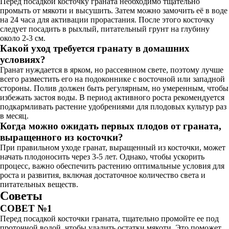
Перед посадкой косточку граната необходимо тщательно
промыть от мякоти и высушить. Затем можно замочить её в воде
на 24 часа для активации прорастания. После этого косточку
следует посадить в рыхлый, питательный грунт на глубину
около 2-3 см.
Какой уход требуется гранату в домашних
условиях?
Гранат нуждается в ярком, но рассеянном свете, поэтому лучше
всего разместить его на подоконнике с восточной или западной
стороны. Полив должен быть регулярным, но умеренным, чтобы
избежать застоя воды. В период активного роста рекомендуется
подкармливать растение удобрениями для плодовых культур раз
в месяц.
Когда можно ожидать первых плодов от граната,
выращенного из косточки?
При правильном уходе гранат, выращенный из косточки, может
начать плодоносить через 3-5 лет. Однако, чтобы ускорить
процесс, важно обеспечить растению оптимальные условия для
роста и развития, включая достаточное количество света и
питательных веществ.
Советы
СОВЕТ №1
Перед посадкой косточки граната, тщательно промойте ее под
проточной водой, чтобы удалить остатки мякоти. Это поможет