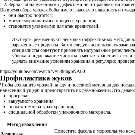
Зерна с обнаруженными дефектами не отправляют на хранен
Во время сбора урожая бобы имеют высокую влажность и нуждаю
они быстро портятся;
могут сморщиваться в процессе хранения;
становятся уязвимыми для атак вредителей.
Эксперты рекомендуют несколько эффективных методов для
зараженные продукты. Затем следует использовать замораж
специалисты советуют применять натуральные репелленты,
уборка и поддержание чистоты в местах хранения фасоли 
уделять внимание условиям хранения и регулярно проверят
https://youtube.com/watch?v=u49lbgoNA80
Профилактика жуков
Чтобы сохранить урожай на еду и посевной материал для посадк
нанесенный ущерб и предотвратить их размножение. Это делаю
прогрева;
вакуумного хранения;
низких температурах хранения;
специальной обработки упаковочного материала.
Метод избавления
Поместите фасоль в морозильную камер
Заморозка