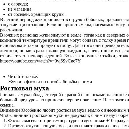
с огорода;
из магазина;
от соседей, хранящих крупы.
В летний период жук проникает в стручки бобовых, прокалывая 
запускает цикл заново. Если не принять меры, насекомые могут
расстояния.
В южных регионах жуки зимуют в земле, тогда как в северных 
комнатной температуре вредители могут сбивать с толку время
использовать такой продукт в пищу. Для этого они предваритель
личинки, попав в раздражающую жидкость, спешат покинуть сво
отличается от неповрежденной. Более экономные хозяйки, стол
https://youtube.com/watch?v=0yi6SvCge7Y
Читайте также:
Жучки в фасоли и способы борьбы с ними
Ростковая муха
Ростковая муха обладает серой окраской с полосками на спинке
большой вред урожаю приносит первое поколение. Насекомое о
семена.
Внимание!Особенно любит ростковая муха землю с внесенным т
Чтобы личинки ростковой мухи не докучали, с ними ведут борьб
Фасоль высевают при температуре воздуха ниже +10 градусо
Готовят отпугивающую смесь и посыпают грядки с посевами ф