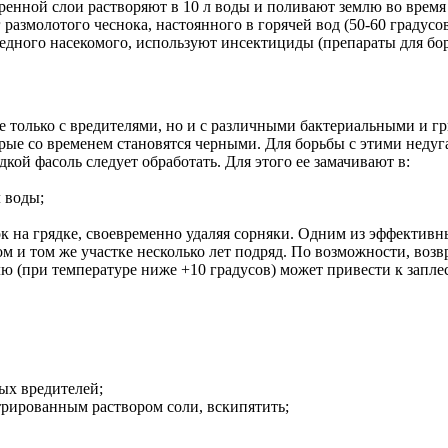
енной слои растворяют в 10 л воды и поливают землю во время
размолотого чеснока, настоянного в горячей вод (50-60 градусов
редного насекомого, используют инсектициды (препараты для бо
не только с вредителями, но и с различными бактериальными и 
торые со временем становятся черными. Для борьбы с этими неду
кой фасоль следует обработать. Для этого ее замачивают в:
л воды;
к на грядке, своевременно удаляя сорняки. Одним из эффективн
м и том же участке несколько лет подряд. По возможности, возвр
лю (при температуре ниже +10 градусов) может привести к запле
ых вредителей;
нтрированным раствором соли, вскипятить;