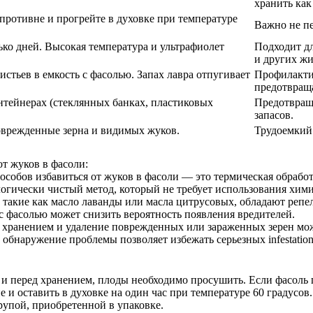
хранить как
противне и прогрейте в духовке при температуре
Важно не пе
ько дней. Высокая температура и ультрафиолет
Подходит дл
и других ж
стьев в емкость с фасолью. Запах лавра отпугивает
Профилакти
предотвращ
нтейнерах (стеклянных банках, пластиковых
Предотвращ
запасов.
оврежденные зерна и видимых жуков.
Трудоемкий 
от жуков в фасоли:
особов избавиться от жуков в фасоли — это термическая обработ
логически чистый метод, который не требует использования хими
 такие как масло лаванды или масла цитрусовых, обладают реп
с фасолью может снизить вероятность появления вредителей.
д хранением и удаление поврежденных или зараженных зерен мо
 обнаружение проблемы позволяет избежать серьезных infestation
и перед хранением, плоды необходимо просушить. Если фасоль п
не и оставить в духовке на один час при температуре 60 градусо
упой, приобретенной в упаковке.