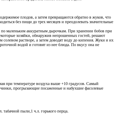
одержимое плодов, а затем превращаются обратно в жуков, что
ходиться без пищи до трех месяцев и преодолевать значительные
ть по маленьким аккуратным дырочкам. При хранении бобов при
Некоторые хозяйки, обнаружив непрошенных гостей, решают
 солевом растворе, а затем доводят воду до кипения. Жуки и их
оточной водой и готовят из нее блюда. По вкусу она не
 мая при температуре воздуха выше +10 градусов. Самый
 личинки, прогрызающие посаженные и набухшие фасолевые
 табачной пыли,1 ч.л. горького перца.