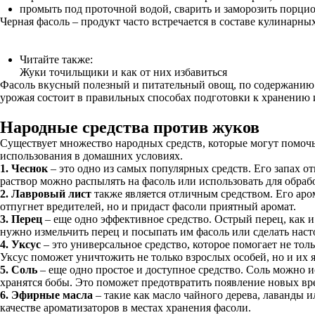
промыть под проточной водой, сварить и заморозить порци
Черная фасоль – продукт часто встречается в составе кулинарн
Читайте также:
Жуки точильщики и как от них избавиться
Фасоль вкусный полезный и питательный овощ, по содержанию б
урожая состоит в правильных способах подготовки к хранению и
Народные средства против жуков
Существует множество народных средств, которые могут помочь 
использования в домашних условиях.
1. Чеснок
– это одно из самых популярных средств. Его запах о
раствор можно распылять на фасоль или использовать для обраб
2. Лавровый лист
также является отличным средством. Его аром
отпугнет вредителей, но и придаст фасоли приятный аромат.
3. Перец
– еще одно эффективное средство. Острый перец, как и
нужно измельчить перец и посыпать им фасоль или сделать насто
4. Уксус
– это универсальное средство, которое помогает не толь
Уксус поможет уничтожить не только взрослых особей, но и их 
5. Соль
– еще одно простое и доступное средство. Соль можно и
хранятся бобы. Это поможет предотвратить появление новых вр
6. Эфирные масла
– такие как масло чайного дерева, лаванды 
качестве ароматизаторов в местах хранения фасоли.