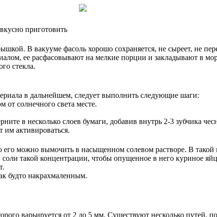
 вкусно приготовить
шкой. В вакууме фасоль хорошо сохраняется, не сыреет, не пер
риалом, ее расфасовывают на мелкие порции и закладывают в мо
го стекла.
атериала в дальнейшем, следует выполнить следующие шаги:
м от солнечного света месте.
ните в несколько слоев бумаги, добавив внутрь 2-3 зубчика чес
т им активироваться.
о его можно вымочить в насыщенном солевом растворе. В такой 
соли такой концентрации, чтобы опущенное в него куриное яйцо
т.
ак будто накрахмаленным.
торого варьируется от 2 до 5 мм. Существуют несколько путей, п