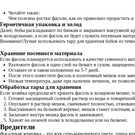
Читайте также:
Чем полезны ростки фасоли, как их правильно прорастить и
Герметичная упаковка и холод
Далее, бобы раскладывают по банкам и закрывают вакуумной кры
в холодильнике, а если фасоль не будет служить посевным мате
Внимание!Лучше использовать тару для хранения бобов из темно
Хранение посевного материала
Если фасоль планируется использовать в качестве семенного м
Разложите фасоль в один слой на бумаге в сухом, защищенно
Оставьте ее в таком положении на 5-7 дней.
После этого поместите фасоль в полотняный мешок или завер
Низкая температура, даже при наличии личинок, не позволи
Обработка тары для хранения
Если хозяйка предполагает хранить фасоль в холщовом мешке, т
Готовят насыщенный солевой раствор из воды и поваренной 
Опускают в раствор мешок, смачивают полностью, отживаю
Высушивают на бельевой веревке, мешок станет плотным, к
Засыпают внутрь мешка фасоль и завязывают.
Хранят на нижней полке в холодильнике или на балконе.
Вредители
Фасолевая зерновка – это жук серо-коричневого цвета, длина ко