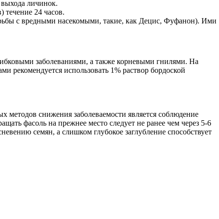
 выхода личинок.
) течение 24 часов.
рьбы с вредными насекомыми, такие, как Децис, Фуфанон). Ими
грибковыми заболеваниями, а также корневыми гнилями. На
гами рекомендуется использовать 1% раствор бордоской
ых методов снижения заболеваемости является соблюдение
ащать фасоль на прежнее место следует не ранее чем через 5-6
сневению семян, а слишком глубокое заглубление способствует