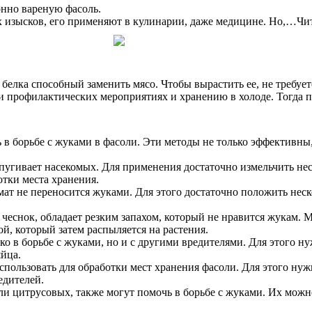
онно вареную фасоль.
ых изысков, его применяют в кулинарии, даже медицине. Но,…Чи
елка способный заменить мясо. Чтобы вырастить ее, не требует
 профилактических мероприятиях и хранению в холоде. Тогда про
в борьбе с жуками в фасоли. Эти методы не только эффективны, 
тпугивает насекомых. Для применения достаточно измельчить не
отки места хранения.
ат не переносится жуками. Для этого достаточно положить неско
 чеснок, обладает резким запахом, который не нравится жукам. 
й, который затем распыляется на растения.
ко в борьбе с жуками, но и с другими вредителями. Для этого ну
яйца.
спользовать для обработки мест хранения фасоли. Для этого нуж
едителей.
или цитрусовых, также могут помочь в борьбе с жуками. Их можн