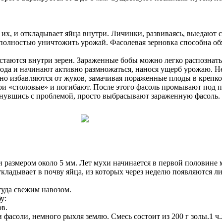
их, и откладывает яйца внутри. Личинки, развиваясь, выедают с
 полностью уничтожить урожай. Фасолевая зерновка способна об
остаются внутри зерен. Зараженные бобы можно легко распозна
 года и начинают активно размножаться, нанося ущерб урожаю. 
но избавляются от жуков, замачивая пораженные плоды в крепком
и «столовые» и погибают. После этого фасоль промывают под пр
кнувшись с проблемой, просто выбрасывают зараженную фасоль.
 и размером около 5 мм. Лет мухи начинается в первой половине
ткладывает в почву яйца, из которых через неделю появляются
уда свежим навозом.
у:
в.
асоли, немного рыхля землю. Смесь состоит из 200 г золы.1 ч.л.