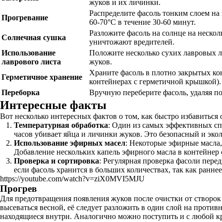
жуков и их личинки.
Распределите фасоль тонким слоем на 
Прогревание
60-70°C в течение 30-60 минут.
Разложите фасоль на солнце на нескол
Солнечная сушка
уничтожают вредителей.
Использование
Положите несколько сухих лавровых ли
лаврового листа
жуков.
Храните фасоль в плотно закрытых ко
Герметичное хранение
контейнерах с герметичной крышкой).
Переборка
Вручную переберите фасоль, удаляя п
Интересные факты
Вот несколько интересных фактов о том, как быстро избавиться 
Температурная обработка
: Один из самых эффективных сп
часов убивает яйца и личинки жуков. Это безопасный и эко
Использование эфирных масел
: Некоторые эфирные масла,
Добавление нескольких капель эфирного масла в контейнер 
Проверка и сортировка
: Регулярная проверка фасоли пере
если фасоль хранится в больших количествах, так как раннее
https://youtube.com/watch?v=ziX0MVI5MJU
Прогрев
Для предотвращения появления жуков после очистки от створок 
высеваться весной, её следует разложить в один слой на против
находящиеся внутри. Аналогично можно поступить и с любой кр