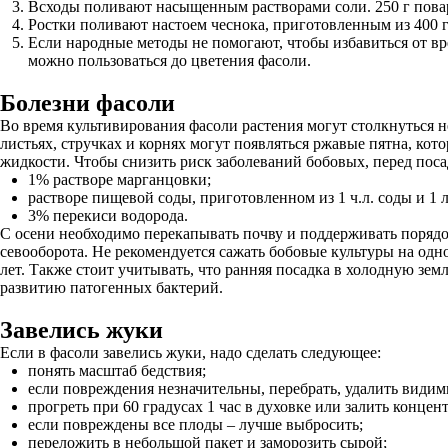
Всходы поливают насыщенным растворами соли. 250 г повар
Ростки поливают настоем чеснока, приготовленным из 400 г 
Если народные методы не помогают, чтобы избавиться от в
можно пользоваться до цветения фасоли.
Болезни фасоли
Во время культивирования фасоли растения могут столкнуться 
листьях, стручках и корнях могут появляться ржавые пятна, ко
жидкости. Чтобы снизить риск заболеваний бобовых, перед посад
1% растворе марганцовки;
растворе пищевой соды, приготовленном из 1 ч.л. соды и 1 
3% перекиси водорода.
С осени необходимо перекапывать почву и поддерживать порядо
севооборота. Не рекомендуется сажать бобовые культуры на одно
лет. Также стоит учитывать, что ранняя посадка в холодную зем
развитию патогенных бактерий.
Завелись жуки
Если в фасоли завелись жуки, надо сделать следующее:
понять масштаб бедствия;
если повреждения незначительны, перебрать, удалить видим
прогреть при 60 градусах 1 час в духовке или залить конце
если повреждены все плоды – лучше выбросить;
переложить в небольшой пакет и заморозить сырой;