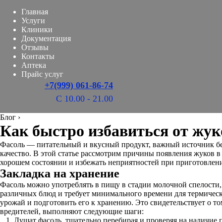
Главная
Услуги
Клиники
Документация
Отзывы
Контакты
Аптека
Прайс услуг
+7(999) 061-86-74
С 10.00 - 21.00
Блог
›
Как быстро избавиться от жук
Фасоль — питательный и вкусный продукт, важный источник бел
качество. В этой статье рассмотрим причины появления жуков 
хорошем состоянии и избежать неприятностей при приготовлен
Закладка на хранение
Фасоль можно употреблять в пищу в стадии молочной спелости, 
различных блюд и требует минимального времени для термичес
урожай и подготовить его к хранению. Это свидетельствует о то
вредителей, выполняют следующие шаги:
Лущат фасоль, тщательно перебирая и проверяя на наличие