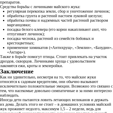
препаратов.
Средства борьбы с личинками майского жука:
регулярная перекопка земли, сбор и уничтожение личинок;
обработка грунта и растений настоем луковой шелухи;
обработка почвы и надземных частей растений раствором
марганцовки;
посадка белого клевера (его корни накапливают азот, что
отпугивает личинок);
посадка чеснока, растений из семейств бобовых и
крестоцветных;
применение химикатов («Антихрущ», «Землин», «Базудин»,
«Актара»).
Также в борьбе помогут птицы. Стоит привлекать на участок
дроздов, скворцов. Личинками хруща с удовольствием
лакомятся ежи, кроты и землеройки.
Заключение
Как ни удивительно, несмотря на то, что майские жуки
относятся к садовым вредителям, они обычно вызывают
исключительно положительные эмоции. Возможно это связано с
тем, что насекомые довольно симпатичные и за ними интересно
наблюдать.
Иногда дети пытаются ловить летающих великанов и держать
их дома. Делать этого не стоит – в домашних условиях майский
жук проживет недолго, максимум 1,5 – 2 недели, ведь для