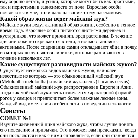
ему хорошо летать, и усики, которые могут быть как простыми,
так и перистыми в зависимости от пола. Взрослые особи
появляются в мае, что и дало название этому насекомому.
Какой образ жизни ведет майский жук?
Майские жуки ведут активный образ жизни, особенно в теплое
время года. Взрослые особи питаются листьями деревьев и
кустарников, что может причинять вред растениям. В течение
дня они обычно скрываются в тени, а ночью становятся
активными. После спаривания самки откладывают яйца в почву,
из которых вылупляются личинки, которые развиваются в
течение нескольких лет.
Какие существуют разновидности майских жуков?
Существует несколько видов майских жуков, наиболее
известные из которых — это обыкновенный майский жук
(Melolontha melolontha) и майский жук-олень (Lucanus cervus).
Обыкновенный майский жук распространен в Европе и Азии,
тогда как майский жук-олень отличается характерной формой
рогов у самцов и предпочитает более влажные лесные зоны.
Каждый вид имеет свои особенности в поведении и экологии.
Советы
СОВЕТ №1
Изучите жизненный цикл майского жука, чтобы лучше понять
его поведение и привычки. Это поможет вам предсказать, когда
они появляются и как с ними справляться, если они становятся