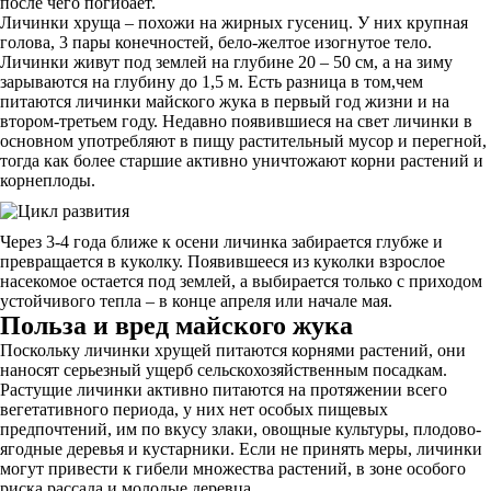
после чего погибает.
Личинки хруща – похожи на жирных гусениц. У них крупная
голова, 3 пары конечностей, бело-желтое изогнутое тело.
Личинки живут под землей на глубине 20 – 50 см, а на зиму
зарываются на глубину до 1,5 м. Есть разница в том,чем
питаются личинки майского жука в первый год жизни и на
втором-третьем году. Недавно появившиеся на свет личинки в
основном употребляют в пищу растительный мусор и перегной,
тогда как более старшие активно уничтожают корни растений и
корнеплоды.
Через 3-4 года ближе к осени личинка забирается глубже и
превращается в куколку. Появившееся из куколки взрослое
насекомое остается под землей, а выбирается только с приходом
устойчивого тепла – в конце апреля или начале мая.
Польза и вред майского жука
Поскольку личинки хрущей питаются корнями растений, они
наносят серьезный ущерб сельскохозяйственным посадкам.
Растущие личинки активно питаются на протяжении всего
вегетативного периода, у них нет особых пищевых
предпочтений, им по вкусу злаки, овощные культуры, плодово-
ягодные деревья и кустарники. Если не принять меры, личинки
могут привести к гибели множества растений, в зоне особого
риска рассада и молодые деревца.