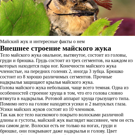
Майский жук и интересные факты о нем
Внешнее строение майского жука
Тело майского жука овальное, вытянутое, состоит из головы,
груди и брюшка. Грудь состоит из трех сегментов, на каждом из
которых находится пара ног. Конечности майского жука
членистые, на передних голенях 2, иногда 3 зубца. Брюшко
состоит из 8 хорошо различимых сегментов. Прочные
надкрылья защищают крылья майского жука.
Голова майского жука небольшая, чаще всего темная. Одна из
особенностей строение хруща в том, что его голова словно
втянута в надкрылья. Ротовой аппарат хруща грызущего типа.
Помимо него на голове находятся усики и 2 выпуклых глаза.
Усики майских жуков состоят из 10 члеников.
Так как все тело насекомого покрыто волосками различной
длины и густоты, майский жук выглядит массивнее, чем он есть
на самом деле. Волоски есть не только на ногах, груди и
брюшке, они покрывают даже надкрылья и голову. Цвет