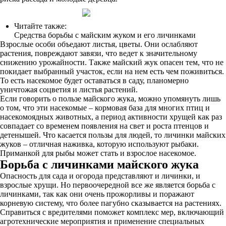
Читайте также:
Средства борьбы с майским жуком и его личинками
Взрослые особи объедают листья, цветы. Они ослабляют
растения, повреждают завязи, что ведет к значительному
снижению урожайности. Также майский жук опасен тем, что не
покидает выбранный участок, если на нем есть чем поживиться.
То есть насекомое будет оставаться в саду, планомерно
уничтожая соцветия и листья растений.
Если говорить о пользе майского жука, можно упомянуть лишь
о том, что эти насекомые – кормовая база для многих птиц и
насекомоядных животных, а период активности хрущей как раз
совпадает со временем появления на свет и роста птенцов и
детенышей. Что касается пользы для людей, то личинки майских
жуков – отличная наживка, которую используют рыбаки.
Приманкой для рыбы может стать и взрослое насекомое.
Борьба с личинками майского жука
Опасность для сада и огорода представляют и личинки, и
взрослые хрущи. Но первоочередной все же является борьба с
личинками, так как они очень прожорливы и поражают
корневую систему, что более пагубно сказывается на растениях.
Справиться с вредителями поможет комплекс мер, включающий
агротехнические мероприятия и применение специальных