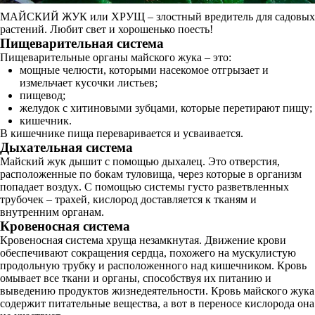
МАЙСКИЙ ЖУК или ХРУЩ – злостный вредитель для садовых
растений. Любит свет и хорошенько поесть!
Пищеварительная система
Пищеварительные органы майского жука – это:
мощные челюсти, которыми насекомое отгрызает и
измельчает кусочки листьев;
пищевод;
желудок с хитиновыми зубцами, которые перетирают пищу;
кишечник.
В кишечнике пища переваривается и усваивается.
Дыхательная система
Майский жук дышит с помощью дыхалец. Это отверстия,
расположенные по бокам туловища, через которые в организм
попадает воздух. С помощью системы густо разветвленных
трубочек – трахей, кислород доставляется к тканям и
внутренним органам.
Кровеносная система
Кровеносная система хруща незамкнутая. Движение крови
обеспечивают сокращения сердца, похожего на мускулистую
продольную трубку и расположенного над кишечником. Кровь
омывает все ткани и органы, способствуя их питанию и
выведению продуктов жизнедеятельности. Кровь майского жука
содержит питательные вещества, а вот в переносе кислорода она