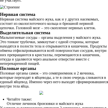
не участвует.
Нервная система
Нервная система майского жука, как и у других насекомых,
состоит из окологлоточного кольца и брюшной нервной
цепочки. Головной мозг – это скопление нервных клеток.
Выделительная система
Мальпигиевые сосуды – органы выделения у майского жука.
Это тонкие трубочки, замкнутые с одной стороны, которые
находятся в полости тела и открываются в кишечник. Продукты
обмена отфильтровываются всей поверхностью сосудов, внутри
них превращаются в кристаллы, перемещаются в кишечник,
откуда и удаляются через анальное отверстие вместе с
непереваренной пищей.
Половые органы
Половые органы самок – это семяприемник и 2 яичника,
которые переходят в яйцеводы, а те в свою очередь сливаются в
единый яйцевод. Именно через него выходят сформировавшиеся
внутри тела яйца.
Читайте также:
Отличие личинок бронзовки и майского жука
У самцов за размножение отвечают 2 семенника, переходящие в