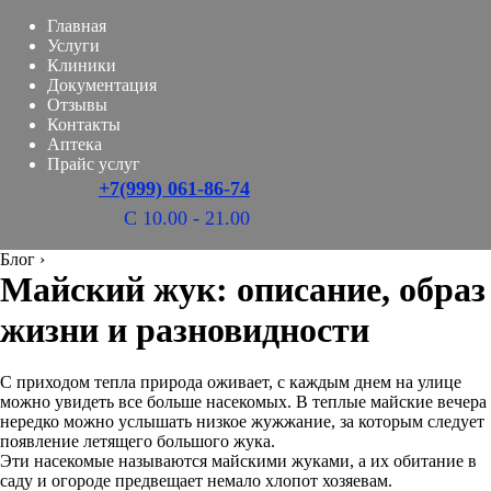
Главная
Услуги
Клиники
Документация
Отзывы
Контакты
Аптека
Прайс услуг
+7(999) 061-86-74
С 10.00 - 21.00
Блог
›
Майский жук: описание, образ
жизни и разновидности
С приходом тепла природа оживает, с каждым днем на улице
можно увидеть все больше насекомых. В теплые майские вечера
нередко можно услышать низкое жужжание, за которым следует
появление летящего большого жука.
Эти насекомые называются майскими жуками, а их обитание в
саду и огороде предвещает немало хлопот хозяевам.