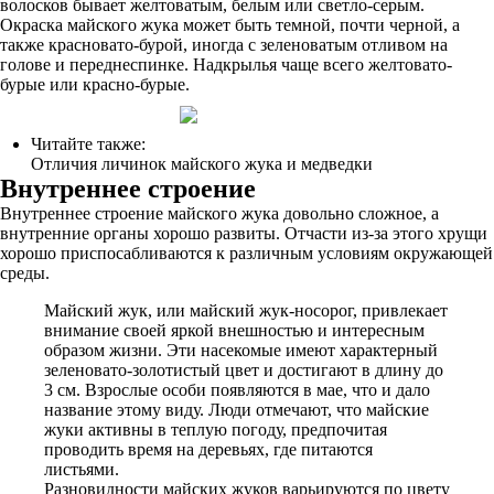
волосков бывает желтоватым, белым или светло-серым.
Окраска майского жука может быть темной, почти черной, а
также красновато-бурой, иногда с зеленоватым отливом на
голове и переднеспинке. Надкрылья чаще всего желтовато-
бурые или красно-бурые.
Читайте также:
Отличия личинок майского жука и медведки
Внутреннее строение
Внутреннее строение майского жука довольно сложное, а
внутренние органы хорошо развиты. Отчасти из-за этого хрущи
хорошо приспосабливаются к различным условиям окружающей
среды.
Майский жук, или майский жук-носорог, привлекает
внимание своей яркой внешностью и интересным
образом жизни. Эти насекомые имеют характерный
зеленовато-золотистый цвет и достигают в длину до
3 см. Взрослые особи появляются в мае, что и дало
название этому виду. Люди отмечают, что майские
жуки активны в теплую погоду, предпочитая
проводить время на деревьях, где питаются
листьями.
Разновидности майских жуков варьируются по цвету