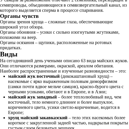
семяпроводы, объединяющиеся в семяизвергательный канал, из
которого выделяется сперма в процессе спаривания.
Органы чувств
Органы зрения хруща – сложные глаза, обеспечивающие
широкий угол обзора.
Органы обоняния – усики с сильно изогнутыми жгутиками,
похожими на веер.
Органы осязания – щупики, расположенные на ротовых
придатках.
Виды
На сегодняшний день учеными описано 63 вида майских жуков.
Они отличаются размерами, окраской, ареалом обитания.
Наиболее распространенные и изученные разновидности – это:
майский жук восточный
(дикокаштановый хрущ) –
насекомые с ярко выраженным половым диморфизмом
(самки почти вдвое мельче самцов), красно-бурого цвета с
черными усиками, обитают и в Европе, и в Азии;
майский жук западный
– более теплолюбивый вид, чем
восточный, тело немного длиннее и более выпуклое,
коричневого цвета, усики светло-коричневые, водится в
Европе;
хрущ майский закавказский
– тело этих насекомых более
короткое с закругленной задней частью, надкрылья покрыты
густым слоем беловатых чешуеек.