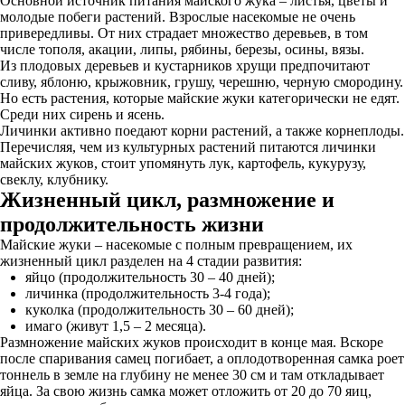
Основной источник питания майского жука – листья, цветы и
молодые побеги растений. Взрослые насекомые не очень
привередливы. От них страдает множество деревьев, в том
числе тополя, акации, липы, рябины, березы, осины, вязы.
Из плодовых деревьев и кустарников хрущи предпочитают
сливу, яблоню, крыжовник, грушу, черешню, черную смородину.
Но есть растения, которые майские жуки категорически не едят.
Среди них сирень и ясень.
Личинки активно поедают корни растений, а также корнеплоды.
Перечисляя, чем из культурных растений питаются личинки
майских жуков, стоит упомянуть лук, картофель, кукурузу,
свеклу, клубнику.
Жизненный цикл, размножение и
продолжительность жизни
Майские жуки – насекомые с полным превращением, их
жизненный цикл разделен на 4 стадии развития:
яйцо (продолжительность 30 – 40 дней);
личинка (продолжительность 3-4 года);
куколка (продолжительность 30 – 60 дней);
имаго (живут 1,5 – 2 месяца).
Размножение майских жуков происходит в конце мая. Вскоре
после спаривания самец погибает, а оплодотворенная самка роет
тоннель в земле на глубину не менее 30 см и там откладывает
яйца. За свою жизнь самка может отложить от 20 до 70 яиц,