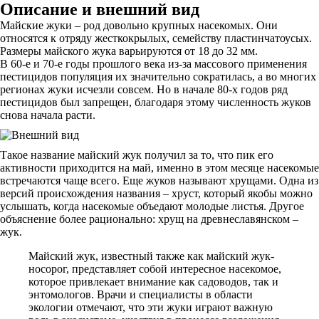
Описание и внешний вид
Майские жуки – род довольно крупных насекомых. Они
относятся к отряду жесткокрылых, семейству пластинчатоусых.
Размеры майского жука варьируются от 18 до 32 мм.
В 60-е и 70-е годы прошлого века из-за массового применения
пестицидов популяция их значительно сократилась, а во многих
регионах жуки исчезли совсем. Но в начале 80-х годов ряд
пестицидов был запрещен, благодаря этому численность жуков
снова начала расти.
Такое название майский жук получил за то, что пик его
активности приходится на май, именно в этом месяце насекомые
встречаются чаще всего. Еще жуков называют хрущами. Одна из
версий происхождения названия – хруст, который якобы можно
услышать, когда насекомые объедают молодые листья. Другое
объяснение более рационально: хрущ на древнеславянском –
жук.
Майский жук, известный также как майский жук-
носорог, представляет собой интересное насекомое,
которое привлекает внимание как садоводов, так и
энтомологов. Врачи и специалисты в области
экологии отмечают, что эти жуки играют важную