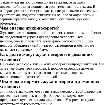
Такие жуки питаются опавшими ветками, отмершей
древесиной, разлагающимися растительными остатками. В
лаборатории они смогут питаться специальными пищевыми
субстратами, подготовленными на основе отходов лесо- и
зерноперерабатывающих компаний: опилками, сучками,
обмолотом.
Чем опасны жуки-носороги?
Жук-носорог обыкновенный не является токсичным и обычно
не представляет угрозы для здоровья человека. Нет
необходимости проявлять чрезмерное беспокойство. Жук-
носорог обыкновенный питается растениями и обычно не
вызывает серьезных проблем.
Как долго живут жуки-носороги в домашних
условиях?
На самом деле срок жизни жука-носорога непродолжителен. Он
живет не более трех месяцев. Взрослое насекомое даже не
кормится, пользуясь запасом питательных веществ,
накопленных в “детстве” личинкой.
Чем можно кормить жука-носорога в домашних
условиях?
Личинки этих жуков могут питаться смесью старой целлюлозы,
древесных гнилушек и торфа. В качестве корма можно
предложить кусочек банана или яблока. У взрослых жуков
отсутствует потребность в пище.