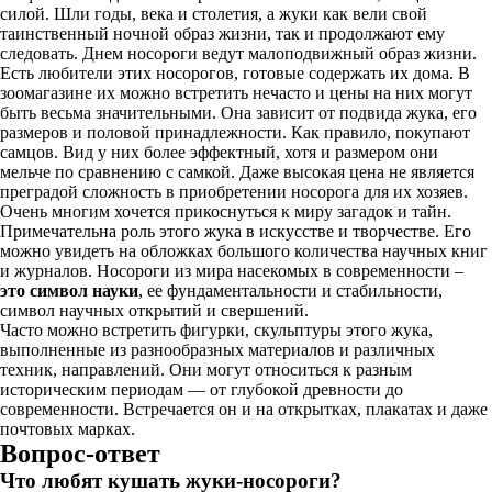
силой. Шли годы, века и столетия, а жуки как вели свой
таинственный ночной образ жизни, так и продолжают ему
следовать. Днем носороги ведут малоподвижный образ жизни.
Есть любители этих носорогов, готовые содержать их дома. В
зоомагазине их можно встретить нечасто и цены на них могут
быть весьма значительными. Она зависит от подвида жука, его
размеров и половой принадлежности. Как правило, покупают
самцов. Вид у них более эффектный, хотя и размером они
мельче по сравнению с самкой. Даже высокая цена не является
преградой сложность в приобретении носорога для их хозяев.
Очень многим хочется прикоснуться к миру загадок и тайн.
Примечательна роль этого жука в искусстве и творчестве. Его
можно увидеть на обложках большого количества научных книг
и журналов. Носороги из мира насекомых в современности –
это символ науки
, ее фундаментальности и стабильности,
символ научных открытий и свершений.
Часто можно встретить фигурки, скульптуры этого жука,
выполненные из разнообразных материалов и различных
техник, направлений. Они могут относиться к разным
историческим периодам — от глубокой древности до
современности. Встречается он и на открытках, плакатах и даже
почтовых марках.
Вопрос-ответ
Что любят кушать жуки-носороги?