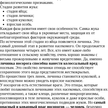
физиологическими признаками.
Стадии развития жука:
стадия яйца;
стадия личинки;
стадия куколки;
взрослая особь.
Каждая фаза развития имеет свои особенности. Самка жука
откладывает свои яйца в укромные места, защищая их от
неблагоприятных факторов окружающей среды.
По истечении этой стадии из яйца появляется личинка. Это
самый длинный этап в развитии насекомого. Он продолжается
на протяжении четырех лет. Все, кто имеет какое-либо
отношение к сельскому хозяйству, очень хорошо знакомы с
весьма прожорливыми и живучими вредителями. Да, именно
личинка носорога способна нанести колоссальный вред
посевам. Это свойство личинки отнюдь не способствует
сохранению этого вида представителя жесткокрылых.
По прошествии трех линек, личинка становится куколкой, а
впоследствии можно увидеть взрослое насекомое.
У носорогов есть естественные враги. Это птицы, которые
любят полакомиться личинками этих насекомых, способствуя их
уничтожению, а также клещи, различные микроорганизмы,
поселяющиеся в теле личинок, куколок и даже взрослые особи,
противники этих многочисленных подвидов жуков. Но
самый
опасный и коварный враг носорогов — человек
, бездумно