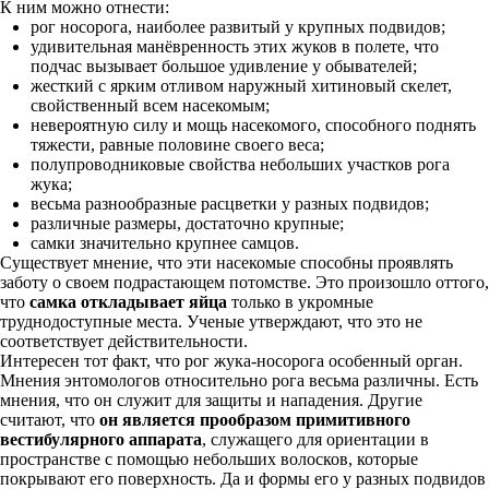
К ним можно отнести:
рог носорога, наиболее развитый у крупных подвидов;
удивительная манёвренность этих жуков в полете, что
подчас вызывает большое удивление у обывателей;
жесткий с ярким отливом наружный хитиновый скелет,
свойственный всем насекомым;
невероятную силу и мощь насекомого, способного поднять
тяжести, равные половине своего веса;
полупроводниковые свойства небольших участков рога
жука;
весьма разнообразные расцветки у разных подвидов;
различные размеры, достаточно крупные;
самки значительно крупнее самцов.
Существует мнение, что эти насекомые способны проявлять
заботу о своем подрастающем потомстве. Это произошло оттого,
что
самка откладывает яйца
только в укромные
труднодоступные места. Ученые утверждают, что это не
соответствует действительности.
Интересен тот факт, что рог жука-носорога особенный орган.
Мнения энтомологов относительно рога весьма различны. Есть
мнения, что он служит для защиты и нападения. Другие
считают, что
он является прообразом примитивного
вестибулярного аппарата
, служащего для ориентации в
пространстве с помощью небольших волосков, которые
покрывают его поверхность. Да и формы его у разных подвидов