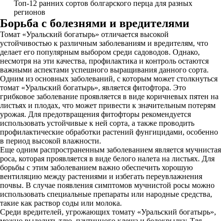
Топ-12 ранних сортов болгарского перца для разных
регионов
Борьба с болезнями и вредителями
Томат «Уральский богатырь» отличается высокой
устойчивостью к различным заболеваниям и вредителям, что
делает его популярным выбором среди садоводов. Однако,
несмотря на эти качества, профилактика и контроль остаются
важными аспектами успешного выращивания данного сорта.
Одним из основных заболеваний, с которым может столкнуться
томат «Уральский богатырь», является фитофтора. Это
грибковое заболевание проявляется в виде коричневых пятен на
листьях и плодах, что может привести к значительным потерям
урожая. Для предотвращения фитофторы рекомендуется
использовать устойчивые к ней сорта, а также проводить
профилактические обработки растений фунгицидами, особенно
в период высокой влажности.
Еще одним распространенным заболеванием является мучнистая
роса, которая проявляется в виде белого налета на листьях. Для
борьбы с этим заболеванием важно обеспечить хорошую
вентиляцию между растениями и избегать переувлажнения
почвы. В случае появления симптомов мучнистой росы можно
использовать специальные препараты или народные средства,
такие как раствор соды или молока.
Среди вредителей, угрожающих томату «Уральский богатырь»,
можно выделить тлю, паутинного клеща и белокрылку. Тля