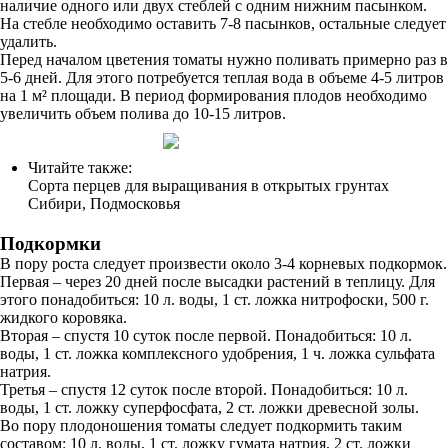
наличие одного или двух стеблей с одним нижним пасынком.
На стебле необходимо оставить 7-8 пасынков, остальные следует
удалить.
Перед началом цветения томаты нужно поливать примерно раз в
5-6 дней. Для этого потребуется теплая вода в объеме 4-5 литров
на 1 м² площади. В период формирования плодов необходимо
увеличить объем полива до 10-15 литров.
Читайте также:
Сорта перцев для выращивания в открытых грунтах
Сибири, Подмосковья
Подкормки
В пору роста следует произвести около 3-4 корневых подкормок.
Первая – через 20 дней после высадки растений в теплицу. Для
этого понадобиться: 10 л. воды, 1 ст. ложка нитрофоски, 500 г.
жидкого коровяка.
Вторая – спустя 10 суток после первой. Понадобиться: 10 л.
воды, 1 ст. ложка комплексного удобрения, 1 ч. ложка сульфата
натрия.
Третья – спустя 12 суток после второй. Понадобиться: 10 л.
воды, 1 ст. ложку суперфосфата, 2 ст. ложки древесной золы.
Во пору плодоношения томаты следует подкормить таким
составом: 10 л. воды, 1 ст. ложку гумата натрия, 2 ст. ложки