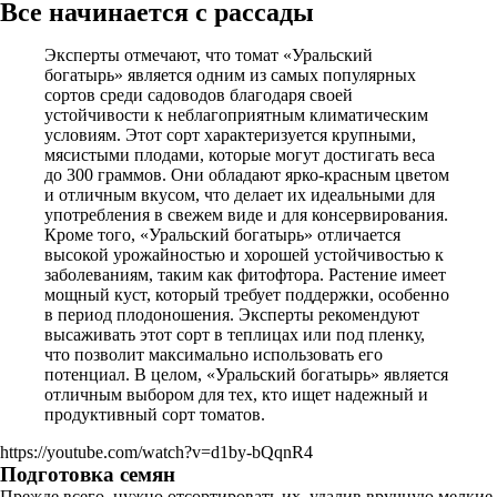
Все начинается с рассады
Эксперты отмечают, что томат «Уральский
богатырь» является одним из самых популярных
сортов среди садоводов благодаря своей
устойчивости к неблагоприятным климатическим
условиям. Этот сорт характеризуется крупными,
мясистыми плодами, которые могут достигать веса
до 300 граммов. Они обладают ярко-красным цветом
и отличным вкусом, что делает их идеальными для
употребления в свежем виде и для консервирования.
Кроме того, «Уральский богатырь» отличается
высокой урожайностью и хорошей устойчивостью к
заболеваниям, таким как фитофтора. Растение имеет
мощный куст, который требует поддержки, особенно
в период плодоношения. Эксперты рекомендуют
высаживать этот сорт в теплицах или под пленку,
что позволит максимально использовать его
потенциал. В целом, «Уральский богатырь» является
отличным выбором для тех, кто ищет надежный и
продуктивный сорт томатов.
https://youtube.com/watch?v=d1by-bQqnR4
Подготовка семян
Прежде всего, нужно отсортировать их, удалив вручную мелкие,