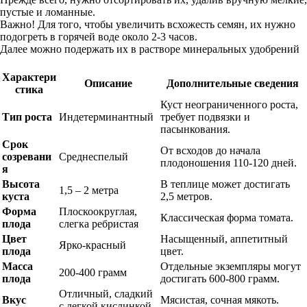
пустые и ломанные.
Важно! Для того, чтобы увеличить всхожесть семян, их нужно
подогреть в горячей воде около 2-3 часов.
Далее можно подержать их в растворе минеральных удобрений
Характери
Описание
Дополнительные сведения
стика
Куст неограниченного роста,
Тип роста
Индетерминантный
требует подвязки и
пасынкования.
Срок
От всходов до начала
созревани
Среднеспелый
плодоношения 110-120 дней.
я
Высота
В теплице может достигать
1,5 – 2 метра
куста
2,5 метров.
Форма
Плоскоокруглая,
Классическая форма томата.
плода
слегка ребристая
Цвет
Насыщенный, аппетитный
Ярко-красный
плода
цвет.
Масса
Отдельные экземпляры могут
200-400 грамм
плода
достигать 600-800 грамм.
Отличный, сладкий
Вкус
Мясистая, сочная мякоть.
с легкой кислинкой