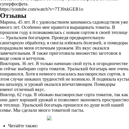
суперфосфата.
https://youtube.com/watch?v=7T39xkGER1o
Отзывы
Марина, 45 лет. Я с удовольствием занимаюсь садоводством уже
много лет. Особенно мне нравится выращивать томаты. В
прошлом году я познакомилась с новым сортом в своей теплице
— Уральским богатырем. Проведя предварительную
санитарную обработку, я смогла избежать болезней, и помидоры
порадовали меня отличным урожаем. Их вкус оказался
замечательным. Я также приготовила множество заготовок в
виде соков и кетчупов.
Виктория, 36 лет. Я только начинаю свой путь в огородничестве
и сейчас выбираю сорта томатов. Уральский богатырь мне очень
понравился. Хотя я немного опасалась высокорослых сортов, в
этом случае никаких трудностей не возникло. Я подвязала кусты
на шпалеру, и урожай оказался впечатляющим. Помидоры
имеют отличный вкус.
Виктор, 62 года. Я обожаю высокорослые сорта томатов, так как
они дают хороший урожай и позволяют экономить пространство
в теплице. Уральский богатырь пришелся по душе всей нашей
семье. Мы сделали много томатной пасты.
Читайте также: