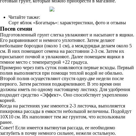
готовый грунт, который можно приобрести в магазине.
Читайте также:
Сорт яблок «Богатырь»: характеристики, фото и отзывы
Посев семян
Подготовленный грунт слегка увлажняют и насыпают в ящики.
Его разравнивают и немного уплотняют. Затем делают
небольшие бороздки (около 1 см), а междурядья делаем около 5
см. В них помещают семена на расстоянии 2-3 см. Затем их
присыпают почвой и увлажняют. Далее помещаем ящики в
темное место с температурой +22 градуса.
Примерно через пять суток появляются первые всходы. Первый
полив выполняется при помощи теплой водой не обильно.
Второй полив осуществляют спустя одну-две недели после
первого. Затем растения подкармливают. В это время они
должны иметь по одному настоящему листику. Для удобрения
подходит средство «Эффект». Оно способствует укреплению
корней.
Когда на растениях уже имеются 2-3 листочка, выполняется
пикировка рассады в емкости небольшой величины. Подойдут
10Х10 см. Их наполняют тем же грунтом, что использовали
ранее.
Совет! Если имеется вытянутая рассада, ее необходимо
заглубить в почву немного сильнее, нежели остальную.