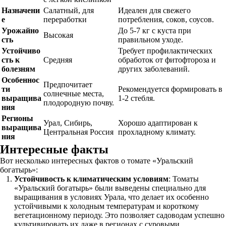
Назначени
Салатный, для
Идеален для свежего
е
переработки
потребления, соков, соусов.
Урожайно
До 5-7 кг с куста при
Высокая
сть
правильном уходе.
Устойчиво
Требует профилактических
сть к
Средняя
обработок от фитофтороза и
болезням
других заболеваний.
Особеннос
Предпочитает
ти
Рекомендуется формировать в
солнечные места,
выращива
1-2 стебля.
плодородную почву.
ния
Регионы
Урал, Сибирь,
Хорошо адаптирован к
выращива
Центральная Россия
прохладному климату.
ния
Интересные факты
Вот несколько интересных фактов о томате «Уральский
богатырь»:
Устойчивость к климатическим условиям
: Томаты
«Уральский богатырь» были выведены специально для
выращивания в условиях Урала, что делает их особенно
устойчивыми к холодным температурам и короткому
вегетационному периоду. Это позволяет садоводам успешно
культивировать их даже в регионах с суровыми