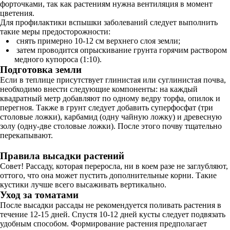
форточками, так как растениям нужна вентиляция в момент
цветения.
Для профилактики вспышки заболеваний следует выполнить
такие меры предосторожности:
снять примерно 10-12 см верхнего слоя земли;
затем проводится опрыскивание грунта горячим раствором
медного купороса (1:10).
Подготовка земли
Если в теплице присутствует глинистая или суглинистая почва,
необходимо внести следующие компоненты: на каждый
квадратный метр добавляют по одному ведру торфа, опилок и
перегноя. Также в грунт следует добавить суперфосфат (три
столовые ложки), карбамид (одну чайную ложку) и древесную
золу (одну-две столовые ложки). После этого почву тщательно
перекапывают.
Правила высадки растений
Совет! Рассаду, которая переросла, ни в коем разе не заглубляют,
оттого, что она может пустить дополнительные корни. Такие
кустики лучше всего высаживать вертикально.
Уход за томатами
После высадки рассады не рекомендуется поливать растения в
течение 12-15 дней. Спустя 10-12 дней кусты следует подвязать
удобным способом. Формирование растения предполагает