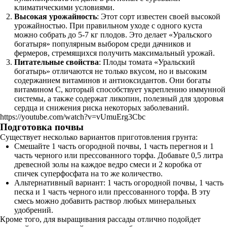
климатическими условиями.
Высокая урожайность
: Этот сорт известен своей высокой
урожайностью. При правильном уходе с одного куста
можно собрать до 5-7 кг плодов. Это делает «Уральского
богатыря» популярным выбором среди дачников и
фермеров, стремящихся получить максимальный урожай.
Питательные свойства
: Плоды томата «Уральский
богатырь» отличаются не только вкусом, но и высоким
содержанием витаминов и антиоксидантов. Они богаты
витамином C, который способствует укреплению иммунной
системы, а также содержат ликопин, полезный для здоровья
сердца и снижения риска некоторых заболеваний.
https://youtube.com/watch?v=vUmuErg3Cbc
Подготовка почвы
Существует несколько вариантов приготовления грунта:
Смешайте 1 часть огородной почвы, 1 часть перегноя и 1
часть черного или прессованного торфа. Добавьте 0,5 литра
древесной золы на каждое ведро смеси и 2 коробка от
спичек суперфосфата на то же количество.
Альтернативный вариант: 1 часть огородной почвы, 1 часть
песка и 1 часть черного или прессованного торфа. В эту
смесь можно добавить раствор любых минеральных
удобрений.
Кроме того, для выращивания рассады отлично подойдет