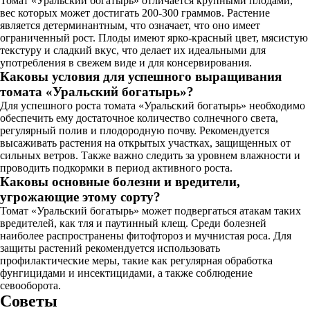
Томат «Уральский богатырь» отличается крупными плодами,
вес которых может достигать 200-300 граммов. Растение
является детерминантным, что означает, что оно имеет
ограниченный рост. Плоды имеют ярко-красный цвет, мясистую
текстуру и сладкий вкус, что делает их идеальными для
употребления в свежем виде и для консервирования.
Каковы условия для успешного выращивания
томата «Уральский богатырь»?
Для успешного роста томата «Уральский богатырь» необходимо
обеспечить ему достаточное количество солнечного света,
регулярный полив и плодородную почву. Рекомендуется
высаживать растения на открытых участках, защищенных от
сильных ветров. Также важно следить за уровнем влажности и
проводить подкормки в период активного роста.
Каковы основные болезни и вредители,
угрожающие этому сорту?
Томат «Уральский богатырь» может подвергаться атакам таких
вредителей, как тля и паутинный клещ. Среди болезней
наиболее распространены фитофтороз и мучнистая роса. Для
защиты растений рекомендуется использовать
профилактические меры, такие как регулярная обработка
фунгицидами и инсектицидами, а также соблюдение
севооборота.
Советы