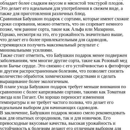
обладает более сладким вкусом и мясистой текстурой плодов.
Это делает его идеальным для употребления в свежем виде, а
также для приготовления различных блюд.
Сравнивая Бабушкин подарок с сортами, которые имеют схожие
сроки созревания, можно отметить, что он созревает немного
позже, чем ранние сорта, такие как Альфа или Мазарини.
Однако, несмотря на это, его урожайность значительно выше,
что делает его более привлекательным для садоводов,
стремящихся получить максимальный результат с
минимальными усилиями.
Также стоит отметить, что Бабушкин подарок менее подвержен
заболеваниям, чем многие другие сорта, такие как Розовый мед
или Бычье сердце. Это связано с его устойчивостью к фитофторе
и другим распространенным болезням, что позволяет снизить
количество обработок химическими средствами и сделать
выращивание более экологичным.
В плане ухода Бабушкин подарок требует меньше внимания по
сравнению с более капризными сортами, такими как Томатная
звезда или Гигант. Он хорошо переносит изменения
температуры и не требует частого полива, что делает его
идеальным выбором для начинающих садоводов.
В заключение, Бабушкин подарок можно смело рекомендовать
как для опытных огородников, так и для новичков. Его
превосходные вкусовые качества, высокая урожайность и
устойчивость к болезням делают его отличным выбором для