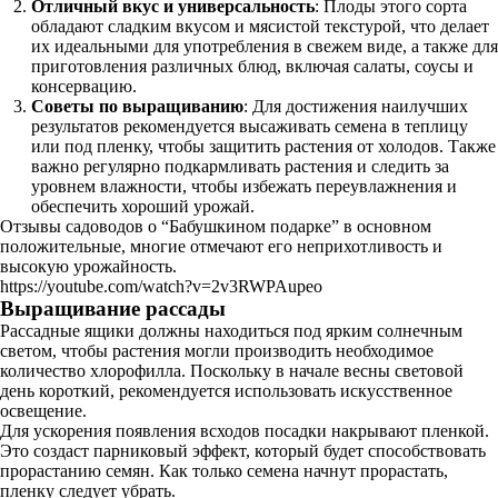
Отличный вкус и универсальность
: Плоды этого сорта
обладают сладким вкусом и мясистой текстурой, что делает
их идеальными для употребления в свежем виде, а также для
приготовления различных блюд, включая салаты, соусы и
консервацию.
Советы по выращиванию
: Для достижения наилучших
результатов рекомендуется высаживать семена в теплицу
или под пленку, чтобы защитить растения от холодов. Также
важно регулярно подкармливать растения и следить за
уровнем влажности, чтобы избежать переувлажнения и
обеспечить хороший урожай.
Отзывы садоводов о “Бабушкином подарке” в основном
положительные, многие отмечают его неприхотливость и
высокую урожайность.
https://youtube.com/watch?v=2v3RWPAupeo
Выращивание рассады
Рассадные ящики должны находиться под ярким солнечным
светом, чтобы растения могли производить необходимое
количество хлорофилла. Поскольку в начале весны световой
день короткий, рекомендуется использовать искусственное
освещение.
Для ускорения появления всходов посадки накрывают пленкой.
Это создаст парниковый эффект, который будет способствовать
прорастанию семян. Как только семена начнут прорастать,
пленку следует убрать.