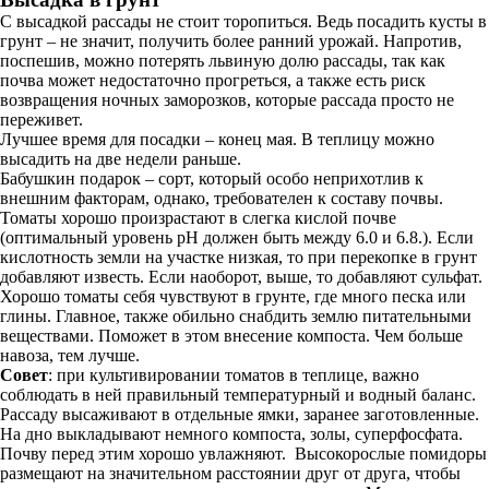
С высадкой рассады не стоит торопиться. Ведь посадить кусты в
грунт – не значит, получить более ранний урожай. Напротив,
поспешив, можно потерять львиную долю рассады, так как
почва может недостаточно прогреться, а также есть риск
возвращения ночных заморозков, которые рассада просто не
переживет.
Лучшее время для посадки – конец мая. В теплицу можно
высадить на две недели раньше.
Бабушкин подарок – сорт, который особо неприхотлив к
внешним факторам, однако, требователен к составу почвы.
Томаты хорошо произрастают в слегка кислой почве
(оптимальный уровень pH должен быть между 6.0 и 6.8.). Если
кислотность земли на участке низкая, то при перекопке в грунт
добавляют известь. Если наоборот, выше, то добавляют сульфат.
Хорошо томаты себя чувствуют в грунте, где много песка или
глины. Главное, также обильно снабдить землю питательными
веществами. Поможет в этом внесение компоста. Чем больше
навоза, тем лучше.
Совет
: при культивировании томатов в теплице, важно
соблюдать в ней правильный температурный и водный баланс.
Рассаду высаживают в отдельные ямки, заранее заготовленные.
На дно выкладывают немного компоста, золы, суперфосфата.
Почву перед этим хорошо увлажняют. Высокорослые помидоры
размещают на значительном расстоянии друг от друга, чтобы