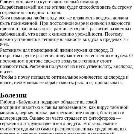
Совет:
оставьте на кусте один спелый помидор.
Вырабатываемый им газ этилен будет способствовать быстрому
созреванию соседних плодов.
Хотя помидоры любят воду, все же влажность воздуха должна
быть пониженной. При постоянной жаре и сильной влажности
цветки плохо опыляются, развивается риск развития различных
заболеваний, что ведет к снижению урожайности. Поэтому
важно установить в теплице влажность воздуха в пределах 75-
80%.
Растениям для полноценной жизни нужен кислород. В
открытом грунте растения получают его естественным путем. О
постоянном притоке свежего воздуха в теплицу стоит
позаботиться. Растения получают из него углекислоту, кислород
и азот.
Чтобы в почву попадало оптимальное количество кислорода и
влаги, необходимо ее обрабатывать: рыхлить, пропалывать.
Болезни
Гибрид «Бабушкин подарок» обладает высокой
восприимчивостью к таким заболеваниям, как вирус табачной
мозаики, черная ножка, растрескивание плодов, бактериоз и
альтернариоз. Однако он часто страдает от фитофтороза —
серьезного и трудноизлечимого недуга. Это заболевание
считается одним из самых распространенных среди овощных