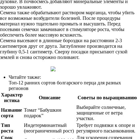
духовке. В почвосмесь добавляют минеральные элементы и
хорошо увлажняют.
Семена также обрабатывают раствором марганца, чтобы убить
все возможные возбудители болезней. После процедуры
материал нужно тщательно промыть и высушить. Перед
посевами семечки замачивают в стимуляторе роста, чтобы
обеспечить более массовую всхожесть.
Семена высевают в длинные бороздки на расстоянии 2-3
сантиметров друг от друга. Заглубление производится на
глубину 0,5-1 сантиметр. Сверху посадки присыпают сухой
землей и снова осторожно поливают.
Читайте также:
Топ-12 ранних сортов болгарского перца для разных
регионов
Характер
Описание
Советы по выращиванию
истика
Выбирайте солнечные,
Название
Томат “Бабушкин
защищенные от ветра
сорта
подарок”
участки.
Тип
Индетерминантный
Требует подвязки к опоре и
роста
(неограниченный рост)
регулярного пасынкования.
Срок
Для ускорения созревания