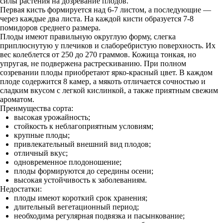
силы растения на дозревание плодов.
Первая кисть формируется над 6-7 листом, а последующие —
через каждые два листа. На каждой кисти образуется 7-8
помидоров среднего размера.
Плоды имеют правильную округлую форму, слегка
приплюснутую у плечиков и слаборебристую поверхность. Их
вес колеблется от 250 до 270 граммов. Кожица тонкая, но
упругая, не подвержена растрескиванию. При полном
созревании плоды приобретают ярко-красный цвет. В каждом
плоде содержится 8 камер, а мякоть отличается сочностью и
сладким вкусом с легкой кислинкой, а также приятным свежим
ароматом.
Преимущества сорта:
высокая урожайность;
стойкость к неблагоприятным условиям;
крупные плоды;
привлекательный внешний вид плодов;
отличный вкус;
одновременное плодоношение;
плоды формируются до середины осени;
высокая устойчивость к заболеваниям.
Недостатки:
плоды имеют короткий срок хранения;
длительный вегетационный период;
необходима регулярная подвязка и пасынкование;