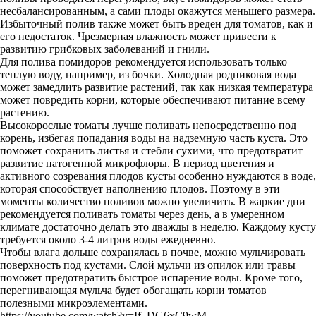
несбалансированным, а сами плоды окажутся меньшего размера.
Избыточный полив также может быть вреден для томатов, как и
его недостаток. Чрезмерная влажность может привести к
развитию грибковых заболеваний и гнили.
Для полива помидоров рекомендуется использовать только
теплую воду, например, из бочки. Холодная родниковая вода
может замедлить развитие растений, так как низкая температура
может повредить корни, которые обеспечивают питание всему
растению.
Высокорослые томаты лучше поливать непосредственно под
корень, избегая попадания воды на надземную часть куста. Это
поможет сохранить листья и стебли сухими, что предотвратит
развитие патогенной микрофлоры. В период цветения и
активного созревания плодов кусты особенно нуждаются в воде,
которая способствует наполнению плодов. Поэтому в эти
моменты количество поливов можно увеличить. В жаркие дни
рекомендуется поливать томаты через день, а в умеренном
климате достаточно делать это дважды в неделю. Каждому кусту
требуется около 3-4 литров воды ежедневно.
Чтобы влага дольше сохранялась в почве, можно мульчировать
поверхность под кустами. Слой мульчи из опилок или травы
поможет предотвратить быстрое испарение воды. Кроме того,
перегнивающая мульча будет обогащать корни томатов
полезными микроэлементами.
https://youtube.com/watch?v=If_DG6xC9wM