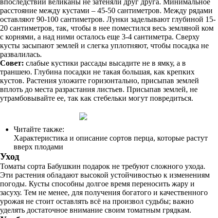
впоследствии великаны не затеняли друг друга. Минимальное
расстояние между кустами – 45-50 сантиметров. Между рядами
оставляют 90-100 сантиметров. Лунки заделывают глубиной 15-
20 сантиметров, так, чтобы в нее поместился весь земляной ком
с корнями, а над ними осталось еще 3-4 сантиметра. Сверху
кусты засыпают землей и слегка уплотняют, чтобы посадка не
развалилась.
Совет:
слабые кустики рассады высадите не в ямку, а в
траншею. Глубина посадки не такая большая, как крепких
кустов. Растения уложите горизонтально, присыпав землей
вплоть до места разрастания листьев. Присыпав землей, не
утрамбовывайте ее, так как стебельки могут повредиться.
Читайте также:
Характеристика и описание сортов перца, которые растут
вверх плодами
Уход
Томаты сорта Бабушкин подарок не требуют сложного ухода.
Эти растения обладают высокой устойчивостью к изменениям
погоды. Кусты способны долгое время переносить жару и
засуху. Тем не менее, для получения богатого и качественного
урожая не стоит оставлять всё на произвол судьбы; важно
уделять достаточное внимание своим томатным грядкам.