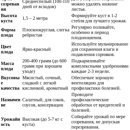
Среднеспелый (100-110
созреван
можно удалять нижние
дней от всходов)
ия
листья.
Высота
Формируйте куст в 1-2
1,5 – 2 метра
куста
стебля для лучшего урожая.
Регулярно поливайте,
Форма
Плоскоокруглая, слегка
особенно в период
плода
ребристая
плодоношения.
Используйте мульчирование
Цвет
Ярко-красный
для сохранения влаги и
плода
подавления сорняков.
200-400 грамм (до 600
Подкармливайте
Масса
грамм при хорошем
комплексными удобрениями
плода
уходе)
каждые 2-3 недели.
Вкусовы
Мясистый, сочный,
Обеспечьте хорошую
е
сладкий с легкой
вентиляцию для
качества
кислинкой, ароматный
профилактики болезней.
Проводите
Назначен
Салатный, для соков,
профилактические
ие
соусов, консервации
обработки от вредителей и
болезней.
Собирайте урожай по мере
Урожайн
Высокая (до 5-7 кг с
созревания, не допуская
ость
куста)
перезревания.