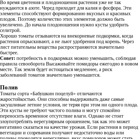
Во время цветения и плодоношения растения уже не так
нуждаются в азоте. Черед приходит для калия и фосфора. Эти
элементы способствуют формированию вкусных и красивых
плодов. Поэтому количество этих элементов должно быть
увеличено. До начала плодоношения нужно кусты удобрить
селитрой.
Хорошо томаты отзываются на внекорневые подкормки, когда
растения опрыскивают, а не льют удобрения под корень. Через
лист питательны вещества распространяются значительно
быстрее.
Совет:
потребность в подкормках можно уменьшить, соблюдая
правила севооборота Высаживайте помидоры ежегодно в новом
месте. Так земля будет истощаться медленнее, а риск
заболеваний томатов значительно уменьшится.
Полив
Томаты сорта «Бабушкин поцелуй» отличаются
жаростойкостью. Они способны выдерживать даже самые
засушливые летние условия, не теряя при этом ни одного плода.
Эти кусты не требуют частого полива и могут спокойно
переносить временное отсутствие влаги. Однако не стоит
злоупотреблять нерегулярным орошением, так как это может
негативно сказаться на качестве урожая. Если растения в период
вегетации и созревания получают недостаточно воды или
поливы проводятся нерегулярно, вкус помидоров может стать