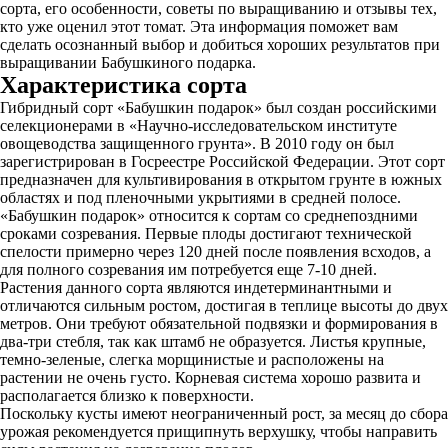
сорта, его особенности, советы по выращиванию и отзывы тех,
кто уже оценил этот томат. Эта информация поможет вам
сделать осознанный выбор и добиться хороших результатов при
выращивании Бабушкиного подарка.
Характеристика сорта
Гибридный сорт «Бабушкин подарок» был создан российскими
селекционерами в «Научно-исследовательском институте
овощеводства защищенного грунта». В 2010 году он был
зарегистрирован в Госреестре Российской Федерации. Этот сорт
предназначен для культивирования в открытом грунте в южных
областях и под пленочными укрытиями в средней полосе.
«Бабушкин подарок» относится к сортам со среднепоздними
сроками созревания. Первые плоды достигают технической
спелости примерно через 120 дней после появления всходов, а
для полного созревания им потребуется еще 7-10 дней.
Растения данного сорта являются индетерминантными и
отличаются сильным ростом, достигая в теплице высоты до двух
метров. Они требуют обязательной подвязки и формирования в
два-три стебля, так как штамб не образуется. Листья крупные,
темно-зеленые, слегка морщинистые и расположены на
растении не очень густо. Корневая система хорошо развита и
располагается близко к поверхности.
Поскольку кусты имеют неограниченный рост, за месяц до сбора
урожая рекомендуется прищипнуть верхушку, чтобы направить