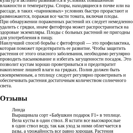
культур и активно развивается в условиях повышенной
влажности и температуры. Споры, находящиеся в почве или на
рассаде, в таких «парниковых» условиях быстро прорастают и
размножаются, поражая все части томата, включая плоды.
При обнаружении пораженных растений их следует немедленно
удалить с грядки, иначе фитофтора может распространиться на
здоровые экземпляры. Плоды с больных растений не пригодны
для употребления в пищу.
Наилучший способ борьбы с фитофторой — это профилактика,
которая поможет предотвратить ее развитие. Чтобы защитить
растения от этого опасного заболевания, необходимо регулярно
проводить пасынкование и избегать загущенности посадок. Это
позволит кустам хорошо проветриваться и предотвратит
накопление лишней влаги на грядках. Полив должен быть
своевременным, а теплицу следует регулярно проветривать и
обеспечивать растения достаточным количеством солнечного
света.
Отзывы
Линда
Выращивала сорт «Бабушкин подарок F1» в теплице.
Вела кусты в один ствол. Я кстати все высокорослые
в один ствол веду, так как уход за ними облегчается в
разы, а урожайность все равно хорошая. Растения