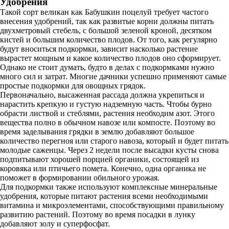
Удобрения
Такой сорт великан как Бабушкин поцелуй требует частого
внесения удобрений, так как развитые корни должны питать
двухметровый стебель, с большой зеленой кроной, десятком
кистей и большим количество плодов. От того, как регулярно
будут вноситься подкормки, зависит насколько растение
вырастет мощным и какое количество плодов оно сформирует.
Однако не стоит думать, будто в делах с подкормками нужно
много сил и затрат. Многие дачники успешно применяют самые
простые подкормки для овощных грядок.
Первоначально, высаженная рассада должна укрепиться и
нарастить крепкую и густую надземную часть. Чтобы бурно
обрасти листвой и стеблями, растения необходим азот. Этого
вещества полно в обычном навозе или компосте. Поэтому во
время заделывания грядки в землю добавляют большое
количество перегноя или старого навоза, который и будет питать
молодые саженцы. Через 2 недели после высадки кусты снова
подпитывают хорошей порцией органики, состоящей из
коровяка или птичьего помета. Конечно, одна органика не
поможет в формировании обильного урожая.
Для подкормки также используют комплексные минеральные
удобрения, которые питают растения всеми необходимыми
витамина и микроэлементами, способствующими правильному
развитию растений. Поэтому во время посадки в лунку
добавляют золу и суперфосфат.