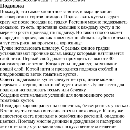
Подвязка
Пожалуй, это самое хлопотное занятие, в выращивании
высокорослых сортов помидор. Подвязывать кусты следует
сразу же после посадки на грядку. Растения можно подвязывать
локально, то есть, приставив колышек к каждому кусту и по
мере его роста производить подвязку. Но такой способ может
навредить корням, так как колья нужно вбивать глубоко в землю,
а тут есть риск напороться на корневище.
Лучше использовать шпалеру. С разных концов грядки
устанавливают прочные колья, между которыми натягивается
слой нити. Первый слой должен проходить на высоте 30
сантиметров от земли. Когда кусты подрастут, натягивают
новый слой. К этой нити и проводится подвязка стеблей и
плодоносящих веток томатных кустов.
Совет:
подвязывать кусты следует не туго, иначе можно
пережать артерию, по которой идет питание. Лучше всего для
подвязки использовать тесьму или бечевку.
Создание оптимальных условий для полноценного роста
томатных кустов
Помидоры хорошо растут на солнечных, безветренных участках.
В тени кусты сильно вытягиваются и плохо вяжут. К тому же
недостаток света приводит к ослаблению растений, опадению
цветков. Поэтому многие дачники в дождливое и пасмурное
лето в теплицах устанавливают искусственное освещение.