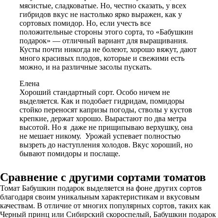
мясистые, сладковатые. Но, честно сказать, у всех
гибридов вкус не настолько ярко выражен, как у
сортовых помидор. Но, если учесть все
положительные стороны этого сорта, то «Бабушкин
подарок» — отличный вариант для выращивания.
Кусты почти никогда не болеют, хорошо вяжут, дают
много красивых плодов, которые и свежими есть
можно, и на различные засолы пускать.
Елена
Хороший стандартный сорт. Особо ничем не
выделяется. Как и подобает гидридам, помидоры
стойко переносят капризы погоды, стволы у кустов
крепкие, держат хорошо. Вырастают по два метра
высотой. Но я даже не прищипываю верхушку, она
не мешает никому. Урожай успевает полностью
вызреть до наступления холодов. Вкус хороший, но
бывают помидоры и послаще.
Сравнение с другими сортами томатов
Томат Бабушкин подарок выделяется на фоне других сортов
благодаря своим уникальным характеристикам и вкусовым
качествам. В отличие от многих популярных сортов, таких как
Черный принц или Сибирский скороспелый, Бабушкин подарок