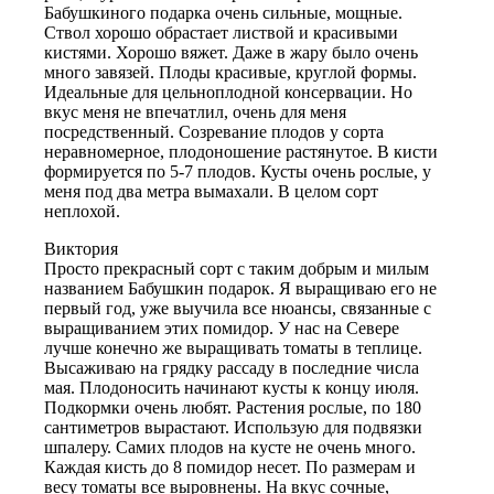
Бабушкиного подарка очень сильные, мощные.
Ствол хорошо обрастает листвой и красивыми
кистями. Хорошо вяжет. Даже в жару было очень
много завязей. Плоды красивые, круглой формы.
Идеальные для цельноплодной консервации. Но
вкус меня не впечатлил, очень для меня
посредственный. Созревание плодов у сорта
неравномерное, плодоношение растянутое. В кисти
формируется по 5-7 плодов. Кусты очень рослые, у
меня под два метра вымахали. В целом сорт
неплохой.
Виктория
Просто прекрасный сорт с таким добрым и милым
названием Бабушкин подарок. Я выращиваю его не
первый год, уже выучила все нюансы, связанные с
выращиванием этих помидор. У нас на Севере
лучше конечно же выращивать томаты в теплице.
Высаживаю на грядку рассаду в последние числа
мая. Плодоносить начинают кусты к концу июля.
Подкормки очень любят. Растения рослые, по 180
сантиметров вырастают. Использую для подвязки
шпалеру. Самих плодов на кусте не очень много.
Каждая кисть до 8 помидор несет. По размерам и
весу томаты все выровнены. На вкус сочные,