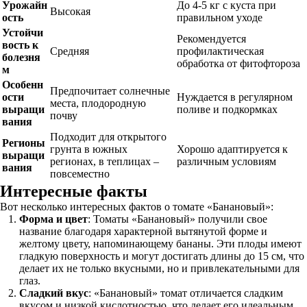
Урожайн
До 4-5 кг с куста при
Высокая
ость
правильном уходе
Устойчи
Рекомендуется
вость к
Средняя
профилактическая
болезня
обработка от фитофтороза
м
Особенн
Предпочитает солнечные
ости
Нуждается в регулярном
места, плодородную
выращи
поливе и подкормках
почву
вания
Подходит для открытого
Регионы
грунта в южных
Хорошо адаптируется к
выращи
регионах, в теплицах –
различным условиям
вания
повсеместно
Интересные факты
Вот несколько интересных фактов о томате «Банановый»:
Форма и цвет
: Томаты «Банановый» получили свое
название благодаря характерной вытянутой форме и
желтому цвету, напоминающему бананы. Эти плоды имеют
гладкую поверхность и могут достигать длины до 15 см, что
делает их не только вкусными, но и привлекательными для
глаз.
Сладкий вкус
: «Банановый» томат отличается сладким
вкусом и низкой кислотностью, что делает его идеальным