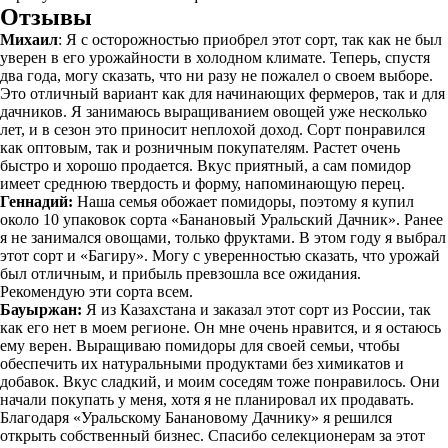
Отзывы
Михаил
: Я с осторожностью приобрел этот сорт, так как не был
уверен в его урожайности в холодном климате. Теперь, спустя
два года, могу сказать, что ни разу не пожалел о своем выборе.
Это отличный вариант как для начинающих фермеров, так и для
дачников. Я занимаюсь выращиванием овощей уже несколько
лет, и в сезон это приносит неплохой доход. Сорт понравился
как оптовым, так и розничным покупателям. Растет очень
быстро и хорошо продается. Вкус приятный, а сам помидор
имеет среднюю твердость и форму, напоминающую перец.
Геннадий:
Наша семья обожает помидоры, поэтому я купил
около 10 упаковок сорта «Банановый Уральский Дачник». Ранее
я не занимался овощами, только фруктами. В этом году я выбрал
этот сорт и «Багиру». Могу с уверенностью сказать, что урожай
был отличным, и прибыль превзошла все ожидания.
Рекомендую эти сорта всем.
Бауыржан:
Я из Казахстана и заказал этот сорт из России, так
как его нет в моем регионе. Он мне очень нравится, и я остаюсь
ему верен. Выращиваю помидоры для своей семьи, чтобы
обеспечить их натуральными продуктами без химикатов и
добавок. Вкус сладкий, и моим соседям тоже понравилось. Они
начали покупать у меня, хотя я не планировал их продавать.
Благодаря «Уральскому Банановому Дачнику» я решился
открыть собственный бизнес. Спасибо селекционерам за этот