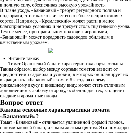
в полную силу, обеспечивая высокую урожайность.
В плане ухода, «Банановый» требует регулярного полива и
подкормки, что также отличает его от более неприхотливых
сортов. Например, «Кремлевский» может расти в менее
благоприятных условиях и не требует столь тщательного ухода.
Тем не менее, при правильном подходе к агрономии,
«Банановый» может порадовать садоводов обильным и
качественным урожаем.
Читайте также:
Томат Оранжевый банан: характеристика сорта, отзывы
Таким образом, выбор между сортами томатов зависит от
предпочтений садовода и условий, в которых он планирует их
выращивать. «Банановый» томат, благодаря своему
уникальному вкусу и внешнему виду, может стать отличным
дополнением к любому огороду, особенно для тех, кто ценит
сладкие и ароматные плоды.
Вопрос-ответ
Каковы основные характеристики томата
«Банановый»?
Томат «Банановый» отличается удлиненной формой плодов,
напоминающей банан, и ярким желтым цветом. Эти помидоры
имеют сладкий вкус и низкое содержание кислоты, что делает