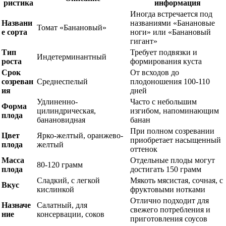
ристика
информация
Иногда встречается под
Названи
названиями «Банановые
Томат «Банановый»
е сорта
ноги» или «Банановый
гигант»
Тип
Требует подвязки и
Индетерминантный
роста
формирования куста
Срок
От всходов до
созреван
Среднеспелый
плодоношения 100-110
ия
дней
Удлиненно-
Часто с небольшим
Форма
цилиндрическая,
изгибом, напоминающим
плода
банановидная
банан
При полном созревании
Цвет
Ярко-желтый, оранжево-
приобретает насыщенный
плода
желтый
оттенок
Масса
Отдельные плоды могут
80-120 грамм
плода
достигать 150 грамм
Сладкий, с легкой
Мякоть мясистая, сочная, с
Вкус
кислинкой
фруктовыми нотками
Отлично подходит для
Назначе
Салатный, для
свежего потребления и
ние
консервации, соков
приготовления соусов