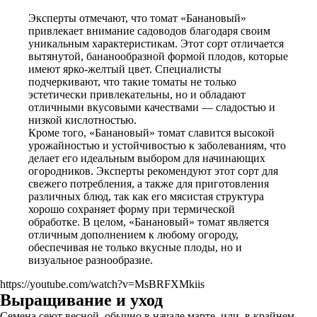
Эксперты отмечают, что томат «Банановый»
привлекает внимание садоводов благодаря своим
уникальным характеристикам. Этот сорт отличается
вытянутой, бананообразной формой плодов, которые
имеют ярко-желтый цвет. Специалисты
подчеркивают, что такие томаты не только
эстетически привлекательны, но и обладают
отличными вкусовыми качествами — сладостью и
низкой кислотностью.
Кроме того, «Банановый» томат славится высокой
урожайностью и устойчивостью к заболеваниям, что
делает его идеальным выбором для начинающих
огородников. Эксперты рекомендуют этот сорт для
свежего потребления, а также для приготовления
различных блюд, так как его мясистая структура
хорошо сохраняет форму при термической
обработке. В целом, «Банановый» томат является
отличным дополнением к любому огороду,
обеспечивая не только вкусные плоды, но и
визуальное разнообразие.
https://youtube.com/watch?v=MsBRFXMkiis
Выращивание и уход
Семена сеют весной, обычно в начале марте, или, в крайнем