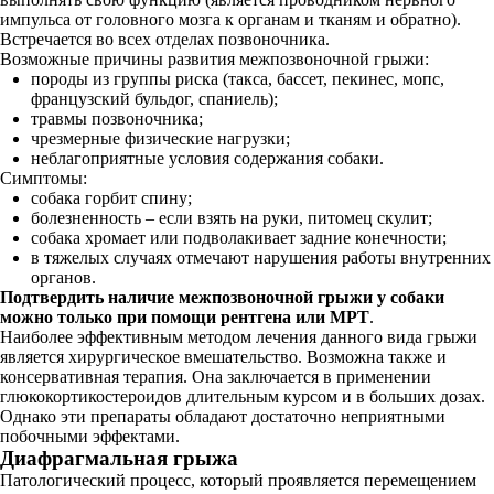
импульса от головного мозга к органам и тканям и обратно).
Встречается во всех отделах позвоночника.
Возможные причины развития межпозвоночной грыжи:
породы из группы риска (такса, бассет, пекинес, мопс,
французский бульдог, спаниель);
травмы позвоночника;
чрезмерные физические нагрузки;
неблагоприятные условия содержания собаки.
Симптомы:
собака горбит спину;
болезненность – если взять на руки, питомец скулит;
собака хромает или подволакивает задние конечности;
в тяжелых случаях отмечают нарушения работы внутренних
органов.
Подтвердить наличие межпозвоночной грыжи у собаки
можно только при помощи рентгена или МРТ
.
Наиболее эффективным методом лечения данного вида грыжи
является хирургическое вмешательство. Возможна также и
консервативная терапия. Она заключается в применении
глюкокортикостероидов длительным курсом и в больших дозах.
Однако эти препараты обладают достаточно неприятными
побочными эффектами.
Диафрагмальная грыжа
Патологический процесс, который проявляется перемещением