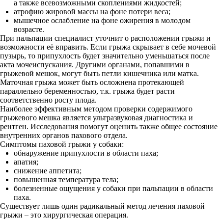
а также всевозможными скоплениями жидкостей;
атрофию жировой массы на фоне потери веса;
мышечное ослабление на фоне ожирения в молодом
возрасте.
При пальпации специалист уточнит о расположении грыжи и
возможности её вправить. Если грыжа скрывает в себе мочевой
пузырь, то припухлость будет значительно уменьшаться после
акта мочеиспускания. Другими органами, попавшими в
грыжевой мешок, могут быть петли кишечника или матка.
Маточная грыжа может быть осложнена протекающей
параллельно беременностью, т.к. грыжа будет расти
соответственно росту плода.
Наиболее эффективным методом проверки содержимого
грыжевого мешка является ультразвуковая диагностика и
рентген. Исследования помогут оценить также общее состояние
внутренних органов пахового отдела.
Симптомы паховой грыжи у собаки:
обнаружение припухлости в области паха;
апатия;
снижение аппетита;
повышенная температура тела;
болезненные ощущения у собаки при пальпации в области
паха.
Существует лишь один радикальный метод лечения паховой
грыжи – это хирургическая операция.