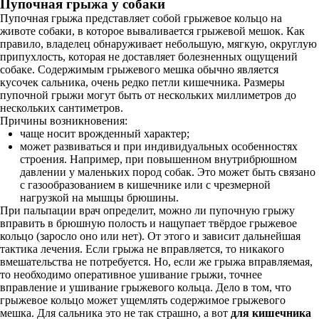
Пупочная грыжа у собаки
Пупочная грыжа представляет собой грыжевое кольцо на
животе собаки, в которое вываливается грыжевой мешок. Как
правило, владелец обнаруживает небольшую, мягкую, округлую
припухлость, которая не доставляет болезненных ощущений
собаке. Содержимым грыжевого мешка обычно является
кусочек сальника, очень редко петли кишечника. Размеры
пупочной грыжи могут быть от нескольких миллиметров до
нескольких сантиметров.
Причины возникновения:
чаще носит врожденный характер;
может развиваться и при индивидуальных особенностях
строения. Например, при повышенном внутрибрюшном
давлении у маленьких пород собак. Это может быть связано
с газообразованием в кишечнике или с чрезмерной
нагрузкой на мышцы брюшины.
При пальпации врач определит, можно ли пупочную грыжу
вправить в брюшную полость и нащупает твёрдое грыжевое
кольцо (заросло оно или нет). От этого и зависит дальнейшая
тактика лечения. Если грыжа не вправляется, то никакого
вмешательства не потребуется. Но, если же грыжа вправляемая,
то необходимо оперативное ушивание грыжи, точнее
вправление и ушивание грыжевого кольца. Дело в том, что
грыжевое кольцо может ущемлять содержимое грыжевого
мешка. Для сальника это не так страшно, а вот
для кишечника