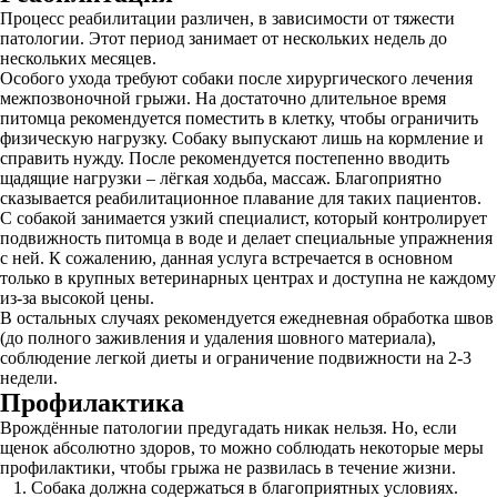
Процесс реабилитации различен, в зависимости от тяжести
патологии. Этот период занимает от нескольких недель до
нескольких месяцев.
Особого ухода требуют собаки после хирургического лечения
межпозвоночной грыжи. На достаточно длительное время
питомца рекомендуется поместить в клетку, чтобы ограничить
физическую нагрузку. Собаку выпускают лишь на кормление и
справить нужду. После рекомендуется постепенно вводить
щадящие нагрузки – лёгкая ходьба, массаж. Благоприятно
сказывается реабилитационное плавание для таких пациентов.
С собакой занимается узкий специалист, который контролирует
подвижность питомца в воде и делает специальные упражнения
с ней. К сожалению, данная услуга встречается в основном
только в крупных ветеринарных центрах и доступна не каждому
из-за высокой цены.
В остальных случаях рекомендуется ежедневная обработка швов
(до полного заживления и удаления шовного материала),
соблюдение легкой диеты и ограничение подвижности на 2-3
недели.
Профилактика
Врождённые патологии предугадать никак нельзя. Но, если
щенок абсолютно здоров, то можно соблюдать некоторые меры
профилактики, чтобы грыжа не развилась в течение жизни.
Собака должна содержаться в благоприятных условиях.