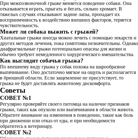
При межпозвоночной грыже меняется поведение собаки. Она
отказывается играть, прыгать и бегать, сильно хромает. В
тяжелых случаях отказывают задние лапы, пропадает их
восприимчивость к воздействию внешних факторов, теряется
чувствительность.
Может ли собака выжить с грыжей?
Хиатальные грыжи иногда можно лечить с помощью лекарств и
других методов лечения, пока симптомы незначительны. Однако
диафрагмальные грыжи потенциально опасны для жизни и
обычно требуют немедленного хирургического вмешательства.
Как выглядит собачья грыжа?
По внешнему виду грыжа у собак похожа на шарообразное
выпячивание. Оно достаточно мягкое на ощупь и располагается
в брюшной области. Если защемление не присутствует, то
грыжа не будет доставлять животному дискомфорта.
Советы
СОВЕТ №1
Регулярно проверяйте своего питомца на наличие признаков
грыжи, таких как опухоли или выпячивания в области живота.
Обратите внимание на изменения в поведении, такие как боль
при движении или отказ от еды, и при необходимости
обратитесь к ветеринару.
СОВЕТ №2