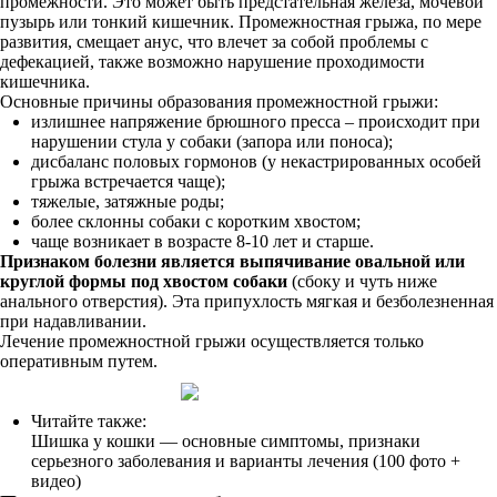
промежности. Это может быть предстательная железа, мочевой
пузырь или тонкий кишечник. Промежностная грыжа, по мере
развития, смещает анус, что влечет за собой проблемы с
дефекацией, также возможно нарушение проходимости
кишечника.
Основные причины образования промежностной грыжи:
излишнее напряжение брюшного пресса – происходит при
нарушении стула у собаки (запора или поноса);
дисбаланс половых гормонов (у некастрированных особей
грыжа встречается чаще);
тяжелые, затяжные роды;
более склонны собаки с коротким хвостом;
чаще возникает в возрасте 8-10 лет и старше.
Признаком болезни является выпячивание овальной или
круглой формы под хвостом собаки
(сбоку и чуть ниже
анального отверстия). Эта припухлость мягкая и безболезненная
при надавливании.
Лечение промежностной грыжи осуществляется только
оперативным путем.
Читайте также:
Шишка у кошки — основные симптомы, признаки
серьезного заболевания и варианты лечения (100 фото +
видео)