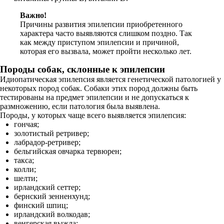
Важно!
Причины развития эпилепсии приобретенного
характера часто выявляются слишком поздно. Так
как между приступом эпилепсии и причиной,
которая его вызвала, может пройти несколько лет.
Породы собак, склонные к эпилепсии
Идиопатическая эпилепсия является генетической патологией у
некоторых пород собак. Собаки этих пород должны быть
тестированы на предмет эпилепсии и не допускаться к
размножению, если патология была выявлена.
Породы, у которых чаще всего выявляется эпилепсия:
гончая;
золотистый ретривер;
лабрадор-ретривер;
бельгийская овчарка тервюрен;
такса;
колли;
шелти;
ирландский сеттер;
бернский зенненхунд;
финский шпиц;
ирландский волкодав;
венгерская выжла;