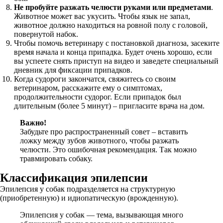
Не пробуйте разжать челюсти руками или предметами
.
Животное может вас укусить. Чтобы язык не запал,
животное должно находиться на ровной полу с головой,
повернутой набок.
Чтобы помочь ветеринару с постановкой диагноза, засеките
время начала и конца припадка. Будет очень хорошо, если
вы успеете снять приступ на видео и заведете специальный
дневник для фиксации припадков.
Когда судороги закончатся, свяжитесь со своим
ветеринаром, расскажите ему о симптомах,
продолжительности судорог. Если припадок был
длительным (более 5 минут) – пригласите врача на дом.
Важно!
Забудьте про распространенный совет – вставить
ложку между зубов животного, чтобы разжать
челюсти. Это ошибочная рекомендация. Так можно
травмировать собаку.
Классификация эпилепсии
Эпилепсия у собак подразделяется на структурную
(приобретенную) и идиопатическую (врожденную).
Эпилепсия у собак — тема, вызывающая много