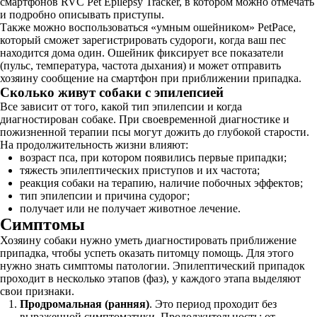
смартфонов RVC Pet Epilepsy Tracker, в котором можно отмечать
и подробно описывать приступы.
Также можно воспользоваться «умным ошейником» PetPace,
который сможет зарегистрировать судороги, когда ваш пес
находится дома один. Ошейник фиксирует все показатели
(пульс, температура, частота дыхания) и может отправить
хозяину сообщение на смартфон при приближении припадка.
Сколько живут собаки с эпилепсией
Все зависит от того, какой тип эпилепсии и когда
диагностирован собаке. При своевременной диагностике и
пожизненной терапии псы могут дожить до глубокой старости.
На продолжительность жизни влияют:
возраст пса, при котором появились первые припадки;
тяжесть эпилептических приступов и их частота;
реакция собаки на терапию, наличие побочных эффектов;
тип эпилепсии и причина судорог;
получает или не получает животное лечение.
Симптомы
Хозяину собаки нужно уметь диагностировать приближение
припадка, чтобы успеть оказать питомцу помощь. Для этого
нужно знать симптомы патологии. Эпилептический припадок
проходит в несколько этапов (фаз), у каждого этапа выделяют
свои признаки.
Продромальная (ранняя)
. Это период проходит без
выраженной симптоматики. Продолжительность: от