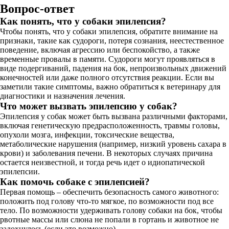
Вопрос-ответ
Как понять, что у собаки эпилепсия?
Чтобы понять, что у собаки эпилепсия, обратите внимание на
признаки, такие как судороги, потеря сознания, неестественное
поведение, включая агрессию или беспокойство, а также
временные провалы в памяти. Судороги могут проявляться в
виде подергиваний, падения на бок, непроизвольных движений
конечностей или даже полного отсутствия реакции. Если вы
заметили такие симптомы, важно обратиться к ветеринару для
диагностики и назначения лечения.
Что может вызвать эпилепсию у собак?
Эпилепсия у собак может быть вызвана различными факторами,
включая генетическую предрасположенность, травмы головы,
опухоли мозга, инфекции, токсические вещества,
метаболические нарушения (например, низкий уровень сахара в
крови) и заболевания печени. В некоторых случаях причина
остается неизвестной, и тогда речь идет о идиопатической
эпилепсии.
Как помочь собаке с эпилепсией?
Первая помощь – обеспечить безопасность самого животного:
положить под голову что-то мягкое, по возможности под все
тело. По возможности удерживать голову собаки на бок, чтобы
рвотные массы или слюна не попали в гортань и животное не
задохнулось (если это возможно).