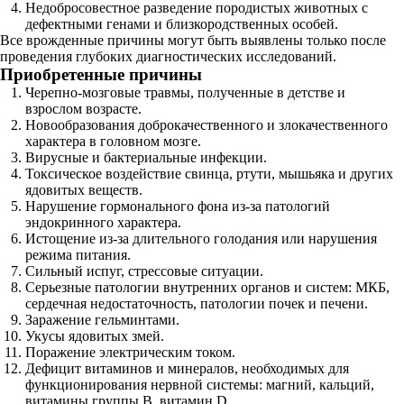
Недобросовестное разведение породистых животных с
дефектными генами и близкородственных особей.
Все врожденные причины могут быть выявлены только после
проведения глубоких диагностических исследований.
Приобретенные причины
Черепно-мозговые травмы, полученные в детстве и
взрослом возрасте.
Новообразования доброкачественного и злокачественного
характера в головном мозге.
Вирусные и бактериальные инфекции.
Токсическое воздействие свинца, ртути, мышьяка и других
ядовитых веществ.
Нарушение гормонального фона из-за патологий
эндокринного характера.
Истощение из-за длительного голодания или нарушения
режима питания.
Сильный испуг, стрессовые ситуации.
Серьезные патологии внутренних органов и систем: МКБ,
сердечная недостаточность, патологии почек и печени.
Заражение гельминтами.
Укусы ядовитых змей.
Поражение электрическим током.
Дефицит витаминов и минералов, необходимых для
функционирования нервной системы: магний, кальций,
витамины группы B, витамин D.