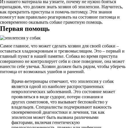
Из нашего материала вы узнаете, почему не нужно бояться
припадков, что должен знать хозяин об эпилепсии. Научитесь,
как прекратить приступы и помочь питомцу. Эти знания
помогут вам правильно реагировать на состояние питомца и
своевременно оказывать собаке грамотную помощь.
Первая помощь
Самое главное, что может сделать хозяин для своей собаки –
оставаться хладнокровным и трезвомыслящим. Это – первый и
главный пункт в нашей памятке. Собака во время приступа
совершенно не контролирует себя и свое поведение, она может
нанести себе увечья. Хозяин должен быть рядом, чтобы уберечь
питомца от возможных ушибов и ранений.
Врачи-ветеринары отмечают, что эпилепсия у собак
является одной из наиболее распространенных
неврологических заболеваний. Это состояние может
проявляться в виде судорог, потери сознания и
других симптомов, что вызывает беспокойство у
владельцев. Специалисты подчеркивают важность
своевременной диагностики и лечения, так как
эпилепсия может быть вызвана различными
факторами, включая генетическую
предрасположенность, травмы или инфекции.