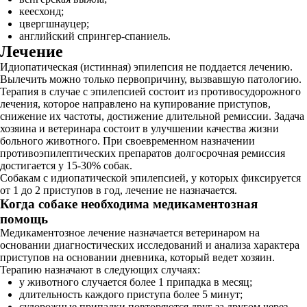
кеесхонд;
цвергшнауцер;
английский спрингер-спаниель.
Лечение
Идиопатическая (истинная) эпилепсия не поддается лечению.
Вылечить можно только первопричину, вызвавшую патологию.
Терапия в случае с эпилепсией состоит из противосудорожного
лечения, которое направлено на купирование приступов,
снижение их частоты, достижение длительной ремиссии. Задача
хозяина и ветеринара состоит в улучшении качества жизни
больного животного. При своевременном назначении
противоэпилептических препаратов долгосрочная ремиссия
достигается у 15-30% собак.
Собакам с идиопатической эпилепсией, у которых фиксируется
от 1 до 2 приступов в год, лечение не назначается.
Когда собаке необходима медикаментозная
помощь
Медикаментозное лечение назначается ветеринаром на
основании диагностических исследований и анализа характера
приступов на основании дневника, который ведет хозяин.
Терапию назначают в следующих случаях:
у животного случается более 1 припадка в месяц;
длительность каждого приступа более 5 минут;
судорожные припадки повторяются друг за другом через