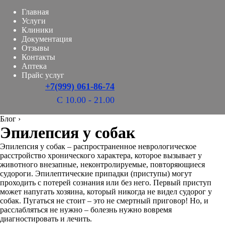
Главная
Услуги
Клиники
Документация
Отзывы
Контакты
Аптека
Прайс услуг
+7(999) 061-86-74
С 10.00 - 21.00
Блог
›
Эпилепсия у собак
Эпилепсия у собак – распространенное неврологическое
расстройство хронического характера, которое вызывает у
животного внезапные, неконтролируемые, повторяющиеся
судороги. Эпилептические припадки (приступы) могут
проходить с потерей сознания или без него. Первый приступ
может напугать хозяина, который никогда не видел судорог у
собак. Пугаться не стоит – это не смертный приговор! Но, и
расслабляться не нужно – болезнь нужно вовремя
диагностировать и лечить.