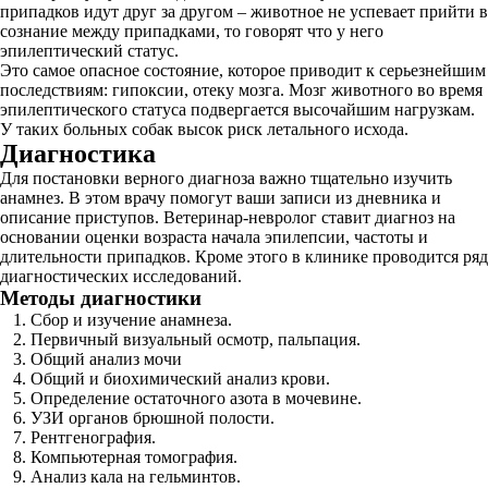
припадков идут друг за другом – животное не успевает прийти в
сознание между припадками, то говорят что у него
эпилептический статус.
Это самое опасное состояние, которое приводит к серьезнейшим
последствиям: гипоксии, отеку мозга. Мозг животного во время
эпилептического статуса подвергается высочайшим нагрузкам.
У таких больных собак высок риск летального исхода.
Диагностика
Для постановки верного диагноза важно тщательно изучить
анамнез. В этом врачу помогут ваши записи из дневника и
описание приступов. Ветеринар-невролог ставит диагноз на
основании оценки возраста начала эпилепсии, частоты и
длительности припадков. Кроме этого в клинике проводится ряд
диагностических исследований.
Методы диагностики
Сбор и изучение анамнеза.
Первичный визуальный осмотр, пальпация.
Общий анализ мочи
Общий и биохимический анализ крови.
Определение остаточного азота в мочевине.
УЗИ органов брюшной полости.
Рентгенография.
Компьютерная томография.
Анализ кала на гельминтов.