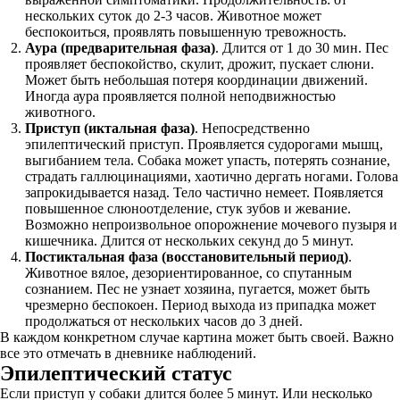
нескольких суток до 2-3 часов. Животное может
беспокоиться, проявлять повышенную тревожность.
Аура (предварительная фаза)
. Длится от 1 до 30 мин. Пес
проявляет беспокойство, скулит, дрожит, пускает слюни.
Может быть небольшая потеря координации движений.
Иногда аура проявляется полной неподвижностью
животного.
Приступ (иктальная фаза)
. Непосредственно
эпилептический приступ. Проявляется судорогами мышц,
выгибанием тела. Собака может упасть, потерять сознание,
страдать галлюцинациями, хаотично дергать ногами. Голова
запрокидывается назад. Тело частично немеет. Появляется
повышенное слюноотделение, стук зубов и жевание.
Возможно непроизвольное опорожнение мочевого пузыря и
кишечника. Длится от нескольких секунд до 5 минут.
Постиктальная фаза (восстановительный период)
.
Животное вялое, дезориентированное, со спутанным
сознанием. Пес не узнает хозяина, пугается, может быть
чрезмерно беспокоен. Период выхода из припадка может
продолжаться от нескольких часов до 3 дней.
В каждом конкретном случае картина может быть своей. Важно
все это отмечать в дневнике наблюдений.
Эпилептический статус
Если приступ у собаки длится более 5 минут. Или несколько