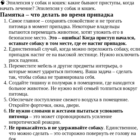
🧠 Эпилепсия у собак и кошек: какие бывают приступы, когда
начать лечение? Эпилепсия у собак и кошек.
Памятка – что делать во время припадка
Самое главное – сохранять спокойствие и не трогать
питомца в момент припадка. Некоторые владельцы
пытаются перемещать животное, хотят уложить его в
безопасное место.
Это – ошибка! Когда приступ начался,
оставьте собаку в том месте, где ее настиг припадок
.
Единственный случай, когда можно переложить собаку, если
припадок настиг ее на высокой лестнице. Нужно исключить
риск падения.
Переместите мебель и другие предметы интерьера, о
которые может удариться питомец. Ваша задача – сделать
так, чтобы собака не травмировала себя.
Создайте тишину и полумрак в помещении, где находится
больное животное. Не нужно всей семьей толпиться вокруг
питомца.
Обеспечьте поступление свежего воздуха в помещение.
Откройте форточки, окна, двери.
Не нужно словами и жестами пытаться успокоить
питомца
– это может спровоцировать усиление
невротической реакции.
Не прикасайтесь и не удерживайте собаку
. Единственное,
что можно сделать – это осторожно повернуть ее голову на
бок.