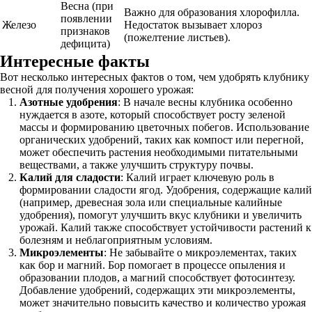
Весна (при
Важно для образования хлорофилла.
появлении
Железо
Недостаток вызывает хлороз
признаков
(пожелтение листьев).
дефицита)
Интересные факты
Вот несколько интересных фактов о том, чем удобрять клубнику
весной для получения хорошего урожая:
Азотные удобрения
: В начале весны клубника особенно
нуждается в азоте, который способствует росту зеленой
массы и формированию цветочных побегов. Использование
органических удобрений, таких как компост или перегной,
может обеспечить растения необходимыми питательными
веществами, а также улучшить структуру почвы.
Калий для сладости
: Калий играет ключевую роль в
формировании сладости ягод. Удобрения, содержащие калий
(например, древесная зола или специальные калийные
удобрения), помогут улучшить вкус клубники и увеличить
урожай. Калий также способствует устойчивости растений к
болезням и неблагоприятным условиям.
Микроэлементы
: Не забывайте о микроэлементах, таких
как бор и магний. Бор помогает в процессе опыления и
образовании плодов, а магний способствует фотосинтезу.
Добавление удобрений, содержащих эти микроэлементы,
может значительно повысить качество и количество урожая