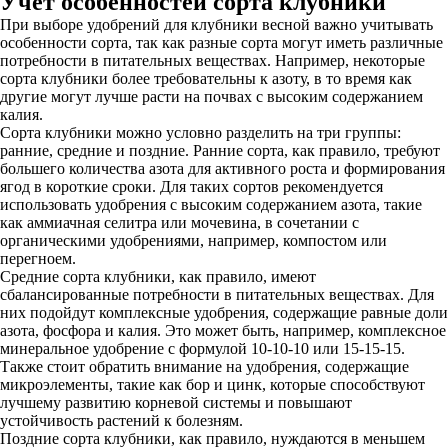
Учет особенностей сорта клубники
При выборе удобрений для клубники весной важно учитывать
особенности сорта, так как разные сорта могут иметь различные
потребности в питательных веществах. Например, некоторые
сорта клубники более требовательны к азоту, в то время как
другие могут лучше расти на почвах с высоким содержанием
калия.
Сорта клубники можно условно разделить на три группы:
ранние, средние и поздние. Ранние сорта, как правило, требуют
большего количества азота для активного роста и формирования
ягод в короткие сроки. Для таких сортов рекомендуется
использовать удобрения с высоким содержанием азота, такие
как аммиачная селитра или мочевина, в сочетании с
органическими удобрениями, например, компостом или
перегноем.
Средние сорта клубники, как правило, имеют
сбалансированные потребности в питательных веществах. Для
них подойдут комплексные удобрения, содержащие равные доли
азота, фосфора и калия. Это может быть, например, комплексное
минеральное удобрение с формулой 10-10-10 или 15-15-15.
Также стоит обратить внимание на удобрения, содержащие
микроэлементы, такие как бор и цинк, которые способствуют
лучшему развитию корневой системы и повышают
устойчивость растений к болезням.
Поздние сорта клубники, как правило, нуждаются в меньшем