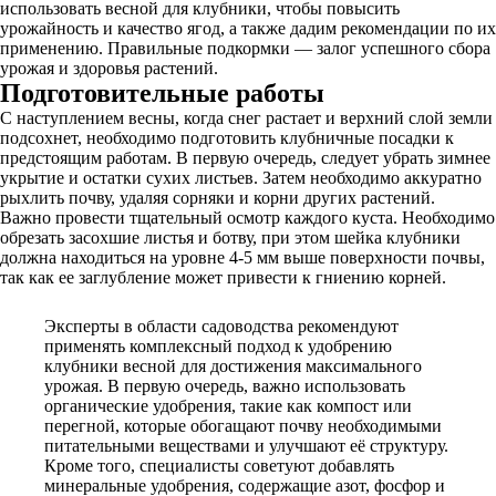
использовать весной для клубники, чтобы повысить
урожайность и качество ягод, а также дадим рекомендации по их
применению. Правильные подкормки — залог успешного сбора
урожая и здоровья растений.
Подготовительные работы
С наступлением весны, когда снег растает и верхний слой земли
подсохнет, необходимо подготовить клубничные посадки к
предстоящим работам. В первую очередь, следует убрать зимнее
укрытие и остатки сухих листьев. Затем необходимо аккуратно
рыхлить почву, удаляя сорняки и корни других растений.
Важно провести тщательный осмотр каждого куста. Необходимо
обрезать засохшие листья и ботву, при этом шейка клубники
должна находиться на уровне 4-5 мм выше поверхности почвы,
так как ее заглубление может привести к гниению корней.
Эксперты в области садоводства рекомендуют
применять комплексный подход к удобрению
клубники весной для достижения максимального
урожая. В первую очередь, важно использовать
органические удобрения, такие как компост или
перегной, которые обогащают почву необходимыми
питательными веществами и улучшают её структуру.
Кроме того, специалисты советуют добавлять
минеральные удобрения, содержащие азот, фосфор и