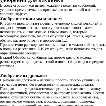
удобрений для клубники
В среде огородников имеют хождение рецепты удобрений,
успешно применяемые на протяжении десятилетий и дающие
хороший эффект.
Удобрение с кислым молоком
Клубника предпочитает почвы с умеренно кислой реакцией, и
для достижения оптимального уровня кислотности можно
использовать кислое молоко. Объем молока, который
необходимо добавить, зависит от уровня рН почвы, однако
обычно раствор готовят в пропорции 1:2.
При внесении раствора кислого молока его можно либо заделать
в почву на расстоянии 7-10 см от куста, либо использовать для
опрыскивания растений.
Важно! Обработку клубники раствором кислого молока
рекомендуется проводить весной и после сбора ягод в середине
сентября.
Удобрение из дрожжей
Применение дрожжей – легкий и простой способ улучшения
структуры почвы без использования химических средств.
Попадая в почву, одноклеточные организмы делают органику
более доступной, способствуя ее быстрому разложению. Состав
почвы становится богаче на аминокислоты, микроэлементы,
органическое железо, азот, фосфор. Дрожжевая подкормка
влияет на рост корней, что важно для жизнедеятельности