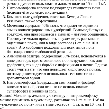
рекомендуется использовать в жидком виде по 15 г на 1 м².
Нитроаммофоска хорошо подходит для глинистых почв
(используйте согласно инструкции).
Комплексные удобрения, такие как Кемира Люкс и
Рязаночка, также эффективны.
Мочевина содержит 46% азота, что делает ее одним из
самых концентрированных удобрений. Взаимодействуя с
воздухом, она превращается в аммиак – летучее соединение.
Поэтому ее можно применять в сухом виде, рассыпая и
заделывая в почву, или в виде раствора (1 ст. л. на 10 л
воды). Это удобрение подходит для всех типов почв
благодаря своей слабокислой реакции.
Аммиачная селитра, содержащая 35% азота, используется в
виде раствора, приготовленного по инструкции, как для
удобрения, так и для борьбы с инфекциями в почве. Однако
стоит учитывать, что она повышает кислотность почвы,
поэтому рекомендуется использовать ее совместно с
доломитовой мукой.
Нитроаммофоска (содержащая азот, калий и фосфор)
вносится весной, если осенью не использовались
суперфосфат и калийная соль.
Важно! Мочевину, аммиачную селитру и нитроаммофоску
можно применять в сухом виде, рассыпая по 1 ст. л. на 1 м² на
увлажненную почву, или в виде раствора – 1 ст. л. на 10 л на 1
м².