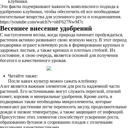
клубники.
Эти факты подчеркивают важность комплексного подхода к
удобрению клубники, чтобы обеспечить ей все необходимые
питательные вещества для успешного роста и плодоношения.
https://youtube.com/watch?v=nbF627NwM7c
Весеннее внесение удобрений
С наступлением весны, когда природа начинает пробуждаться,
растения активно развивают свою зеленую массу. В этот период
подкормки играют ключевую роль в формировании крупных и
здоровых листьев, а также крепких и плотных стеблей. Их
состояние, в свою очередь, является основой для получения
богатого и качественного урожая.
Читайте также:
После каких культур можно сажать клубнику
Азот является важным элементом для роста надземной части
растений. Его источниками могут служить перегной, птичий
помет, коровяк и минеральные удобрения. Кроме азота, в
подкормках также необходимы микроэлементы, которые
помогают растениям легче переносить засуху, продолжительные
дожди и низкие температуры, а также защищают от инфекций.
Присутствие этих элементов способствует ускорению роста,
образованию бутонов и созреванию плодов с отличными
вкусовыми характеристиками.