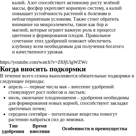
калий. Азот способствует активному росту зелёной
массы, фосфор укрепляет корневую систему, а калий
повышает устойчивость растений к болезням и
неблагоприятным условиям. Также стоит обратить
внимание на микроэлементы, такие как бор и
магний, которые играют важную роль в процессе
цветения и формирования плодов. Правильное
сочетание этих удобрений поможет обеспечить
клубнику всем необходимым для получения богатого
и качественного урожая.
https://youtube.com/watch?v=Z8JjUlgWZWc
Когда вносить подкормки
В течение всего сезона выполняются обязательные подкормки в
следующие периоды:
апрель — первые числа мая – внесение удобрений
стимулирует рост побегов и листьев;
июль, окончание плодоношения – удобрения необходимы
для формирования новых корней, способствуют закладке
цветочных почек;
середина сентября – питательные вещества помогут
растению набраться сил до зимовки.
Тип
Время
Особенности и преимущества
удобрения
внесения