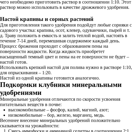
чего необходимо приготовить раствор в соотношении 1:10. Этот
раствор можно использовать в качестве дрожжевого удобрения.
Настой крапивы и сорных растений
Для приготовления такого удобрения подойдут любые сорняки с
садового участка: крапива, осот, клевер, одуванчики, пырей и т.
д. Траву положить в емкость и залить теплой водой, настоять в
течение 7-14 дней, перемешивая содержимое каждый день.
Процесс брожения проходит с образованием пены на
поверхности жидкости. Когда жидкость приобретет
насыщенный темный цвет и пены на ее поверхности не будет –
настой готов.
Использовать крепкий настой для полива нужно в растворе 1:10,
для опрыскивания – 1:20.
Настой из одной крапивы готовится аналогично.
Подкормки клубники минеральными
удобрениями
Минеральные удобрения отличаются по скорости усвоения
питательных веществ в почве:
высокомобильные – фосфор, калий, магний, азот;
низкомобильные – бор, железо, марганец, медь.
Весеннее внесение минеральных удобрений положительно
сказывается на урожайности:
Смесь аммофоски и аммиачной селитры в соотношении 2:1