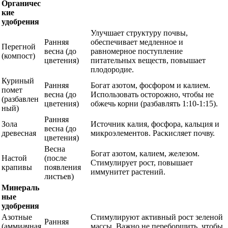
Органичес
кие
удобрения
Улучшает структуру почвы,
Ранняя
обеспечивает медленное и
Перегной
весна (до
равномерное поступление
(компост)
цветения)
питательных веществ, повышает
плодородие.
Куриный
Ранняя
Богат азотом, фосфором и калием.
помет
весна (до
Использовать осторожно, чтобы не
(разбавлен
цветения)
обжечь корни (разбавлять 1:10-1:15).
ный)
Ранняя
Зола
Источник калия, фосфора, кальция и
весна (до
древесная
микроэлементов. Раскисляет почву.
цветения)
Весна
Богат азотом, калием, железом.
Настой
(после
Стимулирует рост, повышает
крапивы
появления
иммунитет растений.
листьев)
Минераль
ные
удобрения
Азотные
Стимулируют активный рост зеленой
Ранняя
(аммиачная
массы. Важно не переборщить, чтобы