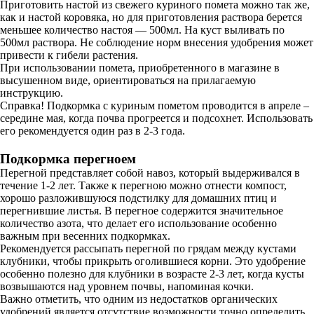
Приготовить настой из свежего куриного помета можно так же,
как и настой коровяка, но для приготовления раствора берется
меньшее количество настоя — 500мл. На куст выливать по
500мл раствора. Не соблюдение норм внесения удобрения может
привести к гибели растения.
При использовании помета, приобретенного в магазине в
высушенном виде, ориентироваться на прилагаемую
инструкцию.
Справка! Подкормка с куриным пометом проводится в апреле –
середине мая, когда почва прогреется и подсохнет. Использовать
его рекомендуется один раз в 2-3 года.
Подкормка перегноем
Перегной представляет собой навоз, который выдерживался в
течение 1-2 лет. Также к перегною можно отнести компост,
хорошо разложившуюся подстилку для домашних птиц и
перегнившие листья. В перегное содержится значительное
количество азота, что делает его использование особенно
важным при весенних подкормках.
Рекомендуется рассыпать перегной по грядам между кустами
клубники, чтобы прикрыть оголившиеся корни. Это удобрение
особенно полезно для клубники в возрасте 2-3 лет, когда кусты
возвышаются над уровнем почвы, напоминая кочки.
Важно отметить, что одним из недостатков органических
удобрений является отсутствие возможности точно определить