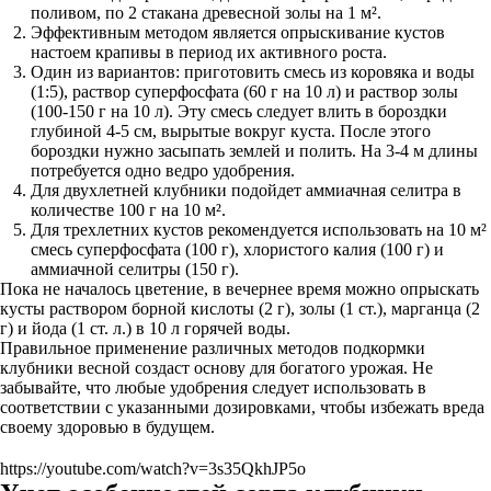
поливом, по 2 стакана древесной золы на 1 м².
Эффективным методом является опрыскивание кустов
настоем крапивы в период их активного роста.
Один из вариантов: приготовить смесь из коровяка и воды
(1:5), раствор суперфосфата (60 г на 10 л) и раствор золы
(100-150 г на 10 л). Эту смесь следует влить в бороздки
глубиной 4-5 см, вырытые вокруг куста. После этого
бороздки нужно засыпать землей и полить. На 3-4 м длины
потребуется одно ведро удобрения.
Для двухлетней клубники подойдет аммиачная селитра в
количестве 100 г на 10 м².
Для трехлетних кустов рекомендуется использовать на 10 м²
смесь суперфосфата (100 г), хлористого калия (100 г) и
аммиачной селитры (150 г).
Пока не началось цветение, в вечернее время можно опрыскать
кусты раствором борной кислоты (2 г), золы (1 ст.), марганца (2
г) и йода (1 ст. л.) в 10 л горячей воды.
Правильное применение различных методов подкормки
клубники весной создаст основу для богатого урожая. Не
забывайте, что любые удобрения следует использовать в
соответствии с указанными дозировками, чтобы избежать вреда
своему здоровью в будущем.
https://youtube.com/watch?v=3s35QkhJP5o