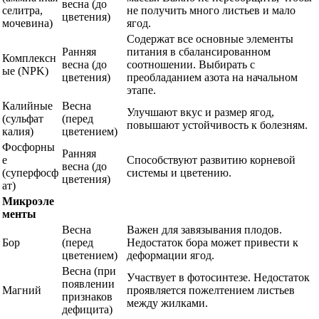
весна (до
селитра,
не получить много листьев и мало
цветения)
мочевина)
ягод.
Содержат все основные элементы
Ранняя
питания в сбалансированном
Комплексн
весна (до
соотношении. Выбирать с
ые (NPK)
цветения)
преобладанием азота на начальном
этапе.
Калийные
Весна
Улучшают вкус и размер ягод,
(сульфат
(перед
повышают устойчивость к болезням.
калия)
цветением)
Фосфорны
Ранняя
е
Способствуют развитию корневой
весна (до
(суперфосф
системы и цветению.
цветения)
ат)
Микроэле
менты
Весна
Важен для завязывания плодов.
Бор
(перед
Недостаток бора может привести к
цветением)
деформации ягод.
Весна (при
Участвует в фотосинтезе. Недостаток
появлении
Магний
проявляется пожелтением листьев
признаков
между жилками.
дефицита)