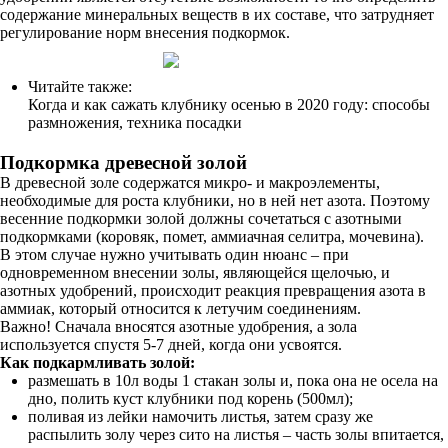
содержание минеральных веществ в их составе, что затрудняет
регулирование норм внесения подкормок.
Читайте также:
Когда и как сажать клубнику осенью в 2020 году: способы
размножения, техника посадки
Подкормка древесной золой
В древесной золе содержатся микро- и макроэлементы,
необходимые для роста клубники, но в ней нет азота. Поэтому
весенние подкормки золой должны сочетаться с азотными
подкормками (коровяк, помет, аммиачная селитра, мочевина).
В этом случае нужно учитывать один нюанс – при
одновременном внесении золы, являющейся щелочью, и
азотных удобрений, происходит реакция превращения азота в
аммиак, который относится к летучим соединениям.
Важно! Сначала вносятся азотные удобрения, а зола
используется спустя 5-7 дней, когда они усвоятся.
Как подкармливать золой:
размешать в 10л воды 1 стакан золы и, пока она не осела на
дно, полить куст клубники под корень (500мл);
поливая из лейки намочить листья, затем сразу же
распылить золу через сито на листья – часть золы впитается,