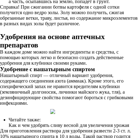
а часть, осыпавшись на землю, попадет в грунт.
Справка! При сжигании ботвы картофеля с одной сотки
получится одно ведро золы. Золу можно получить, сжигая
обрезанные ветки, траву, листья, но содержание микроэлементов
в разных видах золы будет различное.
Удобрения на основе аптечных
препаратов
В каждом доме можно найти ингредиенты и средства, с
помощью которых легко и безопасно создать действенные
удобрения для клубники своими руками.
Удобрение с нашатырным спиртом
Нашатырный спирт — отличный вариант удобрения,
содержащего соединения азота (аммиак). Кроме этого, его
специфический запах не нравится вредителям клубники
(земляничный долгоносик, личинки майского жука, тля), а
дезинфицирующие свойства помогают бороться с грибковыми
инфекциями.
Читайте также:
Как и чем удобрять сливу весной для увеличения урожая
Для приготовления раствора для удобрения развести 2-3 ст. л.
10% нашатырного спирта в 10 л воды. Такой раствор годится