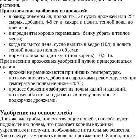
растения.
Приготовление удобрения из дрожжей:
в банку, объемом 3л, положить 12г сухих дрожжей или 25г
сырых, добавить 4-5 ст. л. сахара и налить теплой воды до
плечиков;
ингредиенты хорошо перемешать, банку убрать в теплое
место;
когда появится пена, сусло вылить в ведро (10л) и долить
теплой воды до полного объема;
норма полива на один куст (под корень) – 0,5-1л.
При внесении дрожжевых удобрений нужно придерживаться
правил:
дрожжи не размножаются при низких температурах,
поэтому вносить удобрения с дрожжами рекомендуется при
температуре почвы не ниже+20°С;
процесс брожения забирает из почвы калий и кальций,
поэтому обязательно добавить в почву золу после
подкормки дрожжами.
Удобрение на основе хлеба
Дрожжевые грибы, присутствующие в хлебе, способствуют
подкислению почвы, что помогает корням клубники
укрепляться и получать необходимые питательные вещества.
Хлеб следует замачивать в воде на протяжении 6-8 дней, после