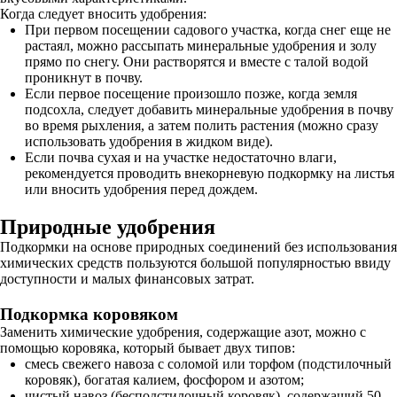
Когда следует вносить удобрения:
При первом посещении садового участка, когда снег еще не
растаял, можно рассыпать минеральные удобрения и золу
прямо по снегу. Они растворятся и вместе с талой водой
проникнут в почву.
Если первое посещение произошло позже, когда земля
подсохла, следует добавить минеральные удобрения в почву
во время рыхления, а затем полить растения (можно сразу
использовать удобрения в жидком виде).
Если почва сухая и на участке недостаточно влаги,
рекомендуется проводить внекорневую подкормку на листья
или вносить удобрения перед дождем.
Природные удобрения
Подкормки на основе природных соединений без использования
химических средств пользуются большой популярностью ввиду
доступности и малых финансовых затрат.
Подкормка коровяком
Заменить химические удобрения, содержащие азот, можно с
помощью коровяка, который бывает двух типов:
смесь свежего навоза с соломой или торфом (подстилочный
коровяк), богатая калием, фосфором и азотом;
чистый навоз (бесподстилочный коровяк), содержащий 50-