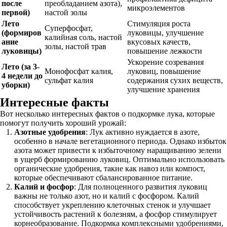
после
преобладанием азота),
микроэлементов
первой)
настой золы
Лето
Стимуляция роста
Суперфосфат,
(формиров
луковицы, улучшение
калийная соль, настой
ание
вкусовых качеств,
золы, настой трав
луковицы)
повышение лежкости
Ускорение созревания
Лето (за 3-
Монофосфат калия,
луковиц, повышение
4 недели до
сульфат калия
содержания сухих веществ,
уборки)
улучшение хранения
Интересные факты
Вот несколько интересных фактов о подкормке лука, которые
помогут получить хороший урожай:
Азотные удобрения
: Лук активно нуждается в азоте,
особенно в начале вегетационного периода. Однако избыток
азота может привести к избыточному наращиванию зелени
в ущерб формированию луковиц. Оптимально использовать
органические удобрения, такие как навоз или компост,
которые обеспечивают сбалансированное питание.
Калий и фосфор
: Для полноценного развития луковиц
важны не только азот, но и калий с фосфором. Калий
способствует укреплению клеточных стенок и улучшает
устойчивость растений к болезням, а фосфор стимулирует
корнеобразование. Подкормка комплексными удобрениями,