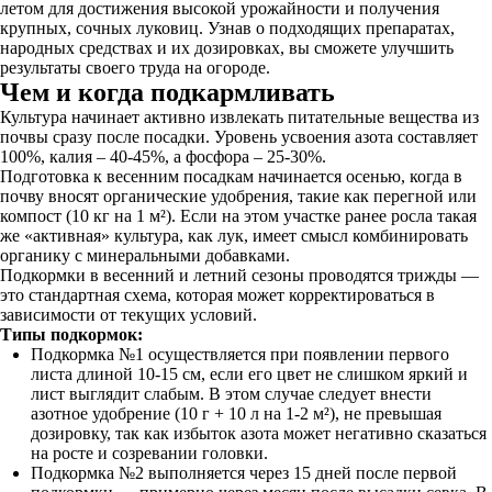
летом для достижения высокой урожайности и получения
крупных, сочных луковиц. Узнав о подходящих препаратах,
народных средствах и их дозировках, вы сможете улучшить
результаты своего труда на огороде.
Чем и когда подкармливать
Культура начинает активно извлекать питательные вещества из
почвы сразу после посадки. Уровень усвоения азота составляет
100%, калия – 40-45%, а фосфора – 25-30%.
Подготовка к весенним посадкам начинается осенью, когда в
почву вносят органические удобрения, такие как перегной или
компост (10 кг на 1 м²). Если на этом участке ранее росла такая
же «активная» культура, как лук, имеет смысл комбинировать
органику с минеральными добавками.
Подкормки в весенний и летний сезоны проводятся трижды —
это стандартная схема, которая может корректироваться в
зависимости от текущих условий.
Типы подкормок:
Подкормка №1 осуществляется при появлении первого
листа длиной 10-15 см, если его цвет не слишком яркий и
лист выглядит слабым. В этом случае следует внести
азотное удобрение (10 г + 10 л на 1-2 м²), не превышая
дозировку, так как избыток азота может негативно сказаться
на росте и созревании головки.
Подкормка №2 выполняется через 15 дней после первой