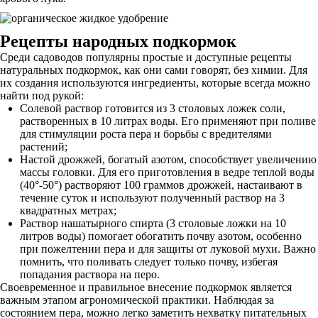
Рецепты народных подкормок
Среди садоводов популярны простые и доступные рецепты
натуральных подкормок, как они сами говорят, без химии. Для
их создания используются ингредиенты, которые всегда можно
найти под рукой:
Солевой раствор готовится из 3 столовых ложек соли,
растворенных в 10 литрах воды. Его применяют при поливе
для стимуляции роста пера и борьбы с вредителями
растений;
Настой дрожжей, богатый азотом, способствует увеличению
массы головки. Для его приготовления в ведре теплой воды
(40°-50°) растворяют 100 граммов дрожжей, настаивают в
течение суток и используют полученный раствор на 3
квадратных метрах;
Раствор нашатырного спирта (3 столовые ложки на 10
литров воды) помогает обогатить почву азотом, особенно
при пожелтении пера и для защиты от луковой мухи. Важно
помнить, что поливать следует только почву, избегая
попадания раствора на перо.
Своевременное и правильное внесение подкормок является
важным этапом агрономической практики. Наблюдая за
состоянием пера, можно легко заметить нехватку питательных