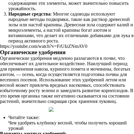
содержащими эти элементы, может значительно повысить
урожайность.
Народные средства
: Многие садоводы используют
народные методы подкормки, такие как раствор древесной
золы или настой крапивы. Древесная зола содержит калий и
микроэлементы, а настой крапивы богат азотом и
витаминами, что делает их отличными добавками для лука в
период активного роста.
https://youtube.com/watch?v=FrUIzZNmAV0
Органические удобрения
Органические удобрения медленно разлагаются в почве, что
обеспечивает их длительное воздействие. Наилучший период
для применения навоза, куриного помета и мочевины, богатых
азотом, — осень, когда осуществляется подготовка почвы для
весенних посевов. Использование этих удобрений летом или
весной может привлечь вредных насекомых, способствовать
избыточному росту зелени и замедлить развитие корнеплодов. В
это время органика также негативно сказывается на состоянии
растений, значительно сокращая срок хранения луковиц.
Читайте также:
Чем удобрять клубнику весной, чтобы получить хороший
урожай
Варианты азотных удобрений: