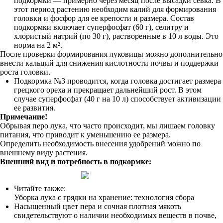
подкормки — примерно через месяц после высадки севка. В
этот период растению необходим калий для формирования
головки и фосфор для ее крепости и размера. Состав
подкормки включает суперфосфат (60 г), селитру и
хлористый натрий (по 30 г), растворенные в 10 л воды. Это
норма на 2 м².
После проверки формирования луковицы можно дополнительно
внести кальций для снижения кислотности почвы и поддержки
роста головки.
Подкормка №3 проводится, когда головка достигает размера
грецкого ореха и прекращает дальнейший рост. В этом
случае суперфосфат (40 г на 10 л) способствует активизации
ее развития.
Примечание!
Обрывая перо лука, что часто происходит, мы лишаем головку
питания, что приводит к уменьшению ее размера.
Определить необходимость внесения удобрений можно по
внешнему виду растения.
Внешний вид и потребность в подкормке:
Читайте также:
Уборка лука с грядки на хранение: технология сбора
Насыщенный цвет пера и сочная плотная мякоть
свидетельствуют о наличии необходимых веществ в почве,