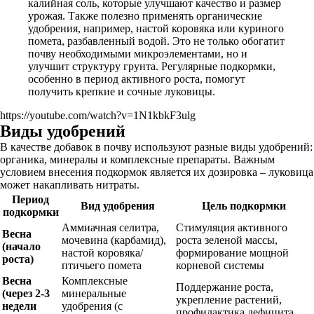
калийная соль, которые улучшают качество и размер
урожая. Также полезно применять органические
удобрения, например, настой коровяка или куриного
помета, разбавленный водой. Это не только обогатит
почву необходимыми микроэлементами, но и
улучшит структуру грунта. Регулярные подкормки,
особенно в период активного роста, помогут
получить крепкие и сочные луковицы.
https://youtube.com/watch?v=1N1kbkF3ulg
Виды удобрений
В качестве добавок в почву используют разные виды удобрений:
органика, минералы и комплексные препараты. Важным
условием внесения подкормок является их дозировка – луковица
может накапливать нитраты.
Период
Вид удобрения
Цель подкормки
подкормки
Аммиачная селитра,
Стимуляция активного
Весна
мочевина (карбамид),
роста зеленой массы,
(начало
настой коровяка/
формирование мощной
роста)
птичьего помета
корневой системы
Весна
Комплексные
Поддержание роста,
(через 2-3
минеральные
укрепление растений,
недели
удобрения (с
профилактика дефицита