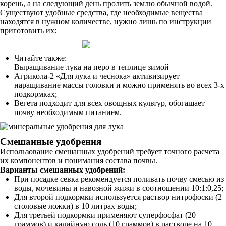
корень, а на следующий день пролить землю обычной водой.
Существуют удобные средства, где необходимые вещества
находятся в нужном количестве, нужно лишь по инструкции
приготовить их:
Читайте также:
Выращивание лука на перо в теплице зимой
Агрикола-2 «Для лука и чеснока» активизирует
наращивание массы головки и можно применять во всех 3-х
подкормках;
Вегета подходит для всех овощных культур, обогащает
почву необходимым питанием.
Смешанные удобрения
Использование смешанных удобрений требует точного расчета
их компонентов и понимания состава почвы.
Варианты смешанных удобрений:
При посадке севка рекомендуется поливать почву смесью из
воды, мочевины и навозной жижи в соотношении 10:1:0,25;
Для второй подкормки используется раствор нитрофоски (2
столовые ложки) в 10 литрах воды;
Для третьей подкормки применяют суперфосфат (20
граммов) и калийную соль (10 граммов) в растворе на 10