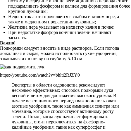
поэтому в середине и конце вегетационного периода стоит
подкармливать фосфором и калием для формирования более
крупной луковицы;
Недостаток азота проявляется в слабом и хилом пере, а
также в медленном прорастании луковицы;
Желтизна пера указывает на нехватку калия в почве;
При недостатке фосфора кончики зелени начинают
засыхать.
Важно!
Подкормки следует вносить в виде растворов. Если погода
дождливая и сырая, можно использовать сухие удобрения,
закапывая их в почву на глубину 5-10 см.
https://youtube.com/watch?v=bhlti2RJZY0
Эксперты в области садоводства рекомендуют
несколько эффективных способов подкормки лука
весной и летом для достижения высокого урожая. В
начале вегетационного периода важно использовать
азотные удобрения, такие как аммиачная селитра или
мочевина, которые способствуют активному росту
зелени. Позже, когда лук начинает формировать
луковицы, стоит переключиться на фосфорно-
калийные удобрения, такие как суперфосфат и