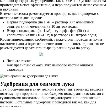
калийно-фосфорных удобрениях, так как без них усвоение азота
происходит менее эффективно, а перо получается менее сочным
и вкусным.
В течение сезона рекомендуется проводить две подкормки с
интервалом в две недели:
Первая подкормка (на 1 м²) – раствор 30 г аммиачной
селитры (или мочевины) в 10 литрах воды;
Вторая подкормка (на 1 м²) – суперфосфат (30 г) и
хлористый калий (10-15 г) в растворе (10 литров воды).
Кроме минеральных удобрений, также стоит проводить полив
настоями навоза (приготовление описано выше), однако это не
рекомендуется делать при выращивании лука на репку.
Читайте также:
Как правильно сажать лук: наиболее частые ошибки
садоводов
Удобрения для озимого лука
Лук, посаженный в зиму, весной требует питательных веществ,
поэтому при прорастании необходимо подкормить составами с
гуминовыми кислотами, биостимуляторами или органикой в
настоях. Остальные подкормки проводятся так же, как для
ярового лука.