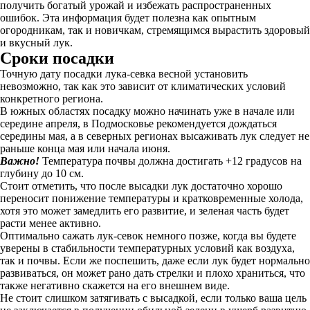
получить богатый урожай и избежать распространенных
ошибок. Эта информация будет полезна как опытным
огородникам, так и новичкам, стремящимся вырастить здоровый
и вкусный лук.
Сроки посадки
Точную дату посадки лука-севка весной установить
невозможно, так как это зависит от климатических условий
конкретного региона.
В южных областях посадку можно начинать уже в начале или
середине апреля, в Подмосковье рекомендуется дождаться
середины мая, а в северных регионах высаживать лук следует не
раньше конца мая или начала июня.
Важно!
Температура почвы должна достигать +12 градусов на
глубину до 10 см.
Стоит отметить, что после высадки лук достаточно хорошо
переносит понижение температуры и кратковременные холода,
хотя это может замедлить его развитие, и зеленая часть будет
расти менее активно.
Оптимально сажать лук-севок немного позже, когда вы будете
уверены в стабильности температурных условий как воздуха,
так и почвы. Если же поспешить, даже если лук будет нормально
развиваться, он может рано дать стрелки и плохо храниться, что
также негативно скажется на его внешнем виде.
Не стоит слишком затягивать с высадкой, если только ваша цель