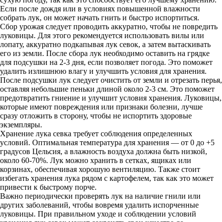
Если после дождя или в условиях повышенной влажности
собрать лук, он может начать гнить и быстро испортиться.
Сбор урожая следует проводить аккуратно, чтобы не повредить
луковицы. Для этого рекомендуется использовать вилы или
лопату, аккуратно подкапывая лук севок, а затем вытаскивать
его из земли. После сбора лук необходимо оставить на грядке
для подсушки на 2-3 дня, если позволяет погода. Это поможет
удалить излишнюю влагу и улучшить условия для хранения.
После подсушки лук следует очистить от земли и отрезать перья,
оставляя небольшие пеньки длиной около 2-3 см. Это поможет
предотвратить гниение и улучшит условия хранения. Луковицы,
которые имеют повреждения или признаки болезни, лучше
сразу отложить в сторону, чтобы не испортить здоровые
экземпляры.
Хранение лука севка требует соблюдения определенных
условий. Оптимальная температура для хранения — от 0 до +5
градусов Цельсия, а влажность воздуха должна быть низкой,
около 60-70%. Лук можно хранить в сетках, ящиках или
корзинах, обеспечивая хорошую вентиляцию. Также стоит
избегать хранения лука рядом с картофелем, так как это может
привести к быстрому порче.
Важно периодически проверять лук на наличие гнили или
других заболеваний, чтобы вовремя удалить испорченные
луковицы. При правильном уходе и соблюдении условий