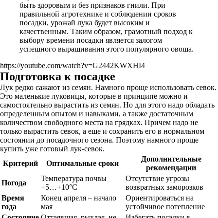
быть здоровым и без признаков гнили. При
правильной агротехнике и соблюдении сроков
посадки, урожай лука будет высоким и
качественным. Таким образом, грамотный подход к
выбору времени посадки является залогом
успешного выращивания этого популярного овоща.
https://youtube.com/watch?v=G2442KWXHI4
Подготовка к посадке
Лук редко сажают из семян. Намного проще использовать севок.
Это маленькие луковицы, которые в принципе можно и
самостоятельно вырастить из семян. Но для этого надо обладать
определенным опытом и навыками, а также достаточным
количеством свободного места на грядках. Причем надо не
только вырастить севок, а еще и сохранить его в нормальном
состоянии до посадочного сезона. Поэтому намного проще
купить уже готовый лук-севок.
Дополнительные
Критерий
Оптимальные сроки
рекомендации
Температура почвы
Отсутствие угрозы
Погода
+5…+10°C
возвратных заморозков
Время
Конец апреля – начало
Ориентироваться на
года
мая
устойчивое потепление
Состояние
Оттаявшая, рыхлая, не
Избегать посадки в