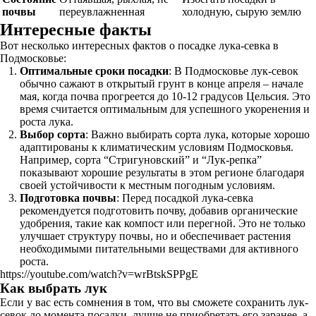
почвы
переувлажненная
холодную, сырую землю
Интересные факты
Вот несколько интересных фактов о посадке лука-севка в
Подмосковье:
Оптимальные сроки посадки
: В Подмосковье лук-севок
обычно сажают в открытый грунт в конце апреля – начале
мая, когда почва прогреется до 10-12 градусов Цельсия. Это
время считается оптимальным для успешного укоренения и
роста лука.
Выбор сорта
: Важно выбирать сорта лука, которые хорошо
адаптированы к климатическим условиям Подмосковья.
Например, сорта “Стригуновский” и “Лук-репка”
показывают хорошие результаты в этом регионе благодаря
своей устойчивости к местным погодным условиям.
Подготовка почвы
: Перед посадкой лука-севка
рекомендуется подготовить почву, добавив органические
удобрения, такие как компост или перегной. Это не только
улучшает структуру почвы, но и обеспечивает растения
необходимыми питательными веществами для активного
роста.
https://youtube.com/watch?v=wrBtskSPPgE
Как выбрать лук
Если у вас есть сомнения в том, что вы сможете сохранить лук-
севок до момента посадки, лучше не приобретать его заранее, а