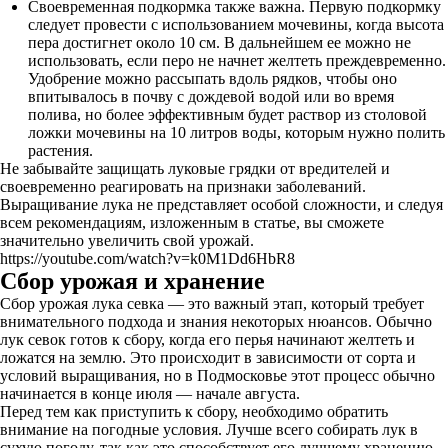
Своевременная подкормка также важна. Первую подкормку
следует провести с использованием мочевины, когда высота
пера достигнет около 10 см. В дальнейшем ее можно не
использовать, если перо не начнет желтеть преждевременно.
Удобрение можно рассыпать вдоль рядков, чтобы оно
впитывалось в почву с дождевой водой или во время
полива, но более эффективным будет раствор из столовой
ложки мочевины на 10 литров воды, которым нужно полить
растения.
Не забывайте защищать луковые грядки от вредителей и
своевременно реагировать на признаки заболеваний.
Выращивание лука не представляет особой сложности, и следуя
всем рекомендациям, изложенным в статье, вы сможете
значительно увеличить свой урожай.
https://youtube.com/watch?v=k0M1Dd6HbR8
Сбор урожая и хранение
Сбор урожая лука севка — это важный этап, который требует
внимательного подхода и знания некоторых нюансов. Обычно
лук севок готов к сбору, когда его перья начинают желтеть и
ложатся на землю. Это происходит в зависимости от сорта и
условий выращивания, но в Подмосковье этот процесс обычно
начинается в конце июля — начале августа.
Перед тем как приступить к сбору, необходимо обратить
внимание на погодные условия. Лучше всего собирать лук в
сухую погоду, так как это способствует его лучшему хранению.