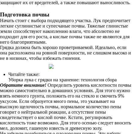
защищают их от вредителей, а также повышают выносливость.
Подготовка почвы
Начать стоит с выбора подходящего участка. Лук предпочитает
легкие суглинистые и супесчаные почвы. Тяжелые глинистые
земли способствуют накоплению влаги, что абсолютно не
подходит для его роста, а кислые почвы также не являются для
него благоприятными.
Грядка должна быть хорошо проветриваемой. Идеально, если
она расположена на ровной поверхности, не слишком высоко и
не в низинах, чтобы избежать гниения.
Читайте также:
Уборка лука с грядки на хранение: технология сбора
Обратите внимание!
Определить уровень кислотности почвы
можно самостоятельно в домашних условиях. Для этого нужно
взять немного грунта, положить его на стекло и смочить 9%
уксусом. Если образуется много пены, это указывает на
высокую щелочность почвы, нормальное количество пены
говорит о нейтральной реакции, а отсутствие пены
свидетельствует о кислой почве. Кстати, регулировать
кислотность тоже возможно. Для этого осенью следует вносить
мел, доломит, гашеную известь и древесную золу.
Не забудьте позаботиться о плодородии почвы. Эту работу