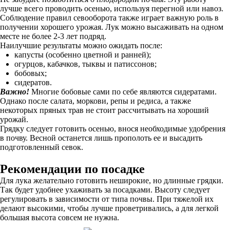
лучше всего проводить осенью, используя перегной или навоз.
Соблюдение правил севооборота также играет важную роль в
получении хорошего урожая. Лук можно высаживать на одном
месте не более 2-3 лет подряд.
Наилучшие результаты можно ожидать после:
капусты (особенно цветной и ранней);
огурцов, кабачков, тыквы и патиссонов;
бобовых;
сидератов.
Важно!
Многие бобовые сами по себе являются сидератами.
Однако после салата, моркови, репы и редиса, а также
некоторых пряных трав не стоит рассчитывать на хороший
урожай.
Грядку следует готовить осенью, внося необходимые удобрения
в почву. Весной останется лишь прополоть ее и высадить
подготовленный севок.
Рекомендации по посадке
Для лука желательно готовить неширокие, но длинные грядки.
Так будет удобнее ухаживать за посадками. Высоту следует
регулировать в зависимости от типа почвы. При тяжелой их
делают высокими, чтобы лучше проветривались, а для легкой
большая высота совсем не нужна.