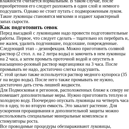
влажности считается нормальным. В таком случае, после
приобретения его следует разложить в один слой и немного
подсушить. Однако не стоит путать с подмороженным луком.
Такие луковицы становятся мягкими и издают характерный
запах сырости.
Как подготовить севок
Перед высадкой с луковицами надо провести подготовительные
работы. Первое, что следует сделать – тщательно их перебрать и,
не жалея, удалить подгнившие, подсохшие, поврежденные.
Следующий этап – дезинфекция. Можно приготовить соляной
раствор (2 стол. л. на 2 литра воды) и замочить в нем луковицы
на 2 часа, а затем промыть проточной водой и опустить в
насыщенно-розовый раствор марганцовки на 3 часа. После
промывать не надо, достаточно слегка подсушить.
С этой целью также используется раствор медного купороса (35
г на ведро воды). После него также промывать не нужно,
достаточно дать стечь лишней жидкости.
Для Подмосковья и регионов, расположенных ближе к северу не
помешает дополнительные меры. Нужно приготовить теплую и
холодную воду. Поочередно опускать луковицы на четверть часа
то в одну, то во вторую емкость. Это закалит растение. Для
ускорения проращивания и дополнительной защиты можно
использовать специальные минеральные комплексы и
стимуляторы роста.
Все проводимые процедуры обеззараживают луковицы,