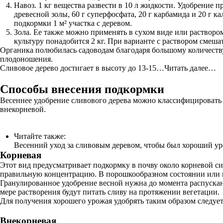
Навоз. 1 кг вещества развести в 10 л жидкости. Удобрение пр
древесной золы, 60 г суперфосфата, 20 г карбамида и 20 г к
подкормки 1 м² участка с деревом.
Зола. Ее также можно применять в сухом виде или раствором
культуру понадобится 2 кг. При варианте с раствором смеша
Органика полюбилась садоводам благодаря большому количеству
плодоношения.
Сливовое дерево достигает в высоту до 13-15…Читать далее…
Способы внесения подкормки
Весеннее удобрение сливового дерева можно классифицировать 
внекорневой.
Читайте также:
Весенний уход за сливовым деревом, чтобы был хороший у
Корневая
Этот вид предусматривает подкормку в почву около корневой си
правильную концентрацию. В порошкообразном состоянии или г
Гранулированное удобрение весной нужна до момента распускани
мере растворения будут питать сливу на протяжении вегетации.
Для получения хорошего урожая удобрять таким образом следует 
Внекорневая