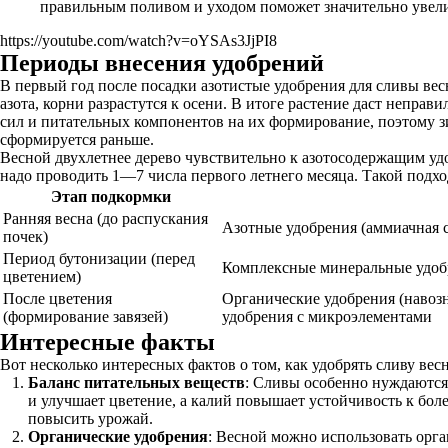
правильным поливом и уходом поможет значительно увели
https://youtube.com/watch?v=oYSAs3JjPI8
Периоды внесения удобрений
В первый год после посадки азотистые удобрения для сливы весн
азота, корни разрастутся к осени. В итоге растение даст непра
сил и питательных компонентов на их формирование, поэтому з
сформируется раньше.
Весной двухлетнее дерево чувствительно к азотосодержащим уд
надо проводить 1—7 числа первого летнего месяца. Такой подх
Этап подкормки
Ранняя весна (до распускания
Азотные удобрения (аммиачная с
почек)
Период бутонизации (перед
Комплексные минеральные удоб
цветением)
После цветения
Органические удобрения (навоз
(формирование завязей)
удобрения с микроэлементами
Интересные факты
Вот несколько интересных фактов о том, как удобрять сливу вес
Баланс питательных веществ
: Сливы особенно нуждаются 
и улучшает цветение, а калий повышает устойчивость к бол
повысить урожай.
Органические удобрения
: Весной можно использовать орга