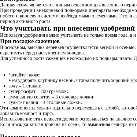
Данная схема является отличным решением для весеннего период
При проведении внекорневой подкормки препараты необходимо ра
побеги и корневую систему необходимыми элементами. Это, в св
период активного роста.
Что учитывать при внесении удобрений
Используя удобрения важно учитывать не только время года, а и 
При посадке саженцев
В основном, высадка деревьев осуществляется весной и осенью.
окрепнуть перед наступлением холодов.
Для успешного роста саженцев необходимо их подкармливать. Д
Читайте также:
Чем удобрять клубнику весной, чтобы получить хороший у
золу – 1 стакан;
суперфосфат – 200 граммов;
аммиачную селитру – 3 столовые ложки;
сульфат калия – 3 столовые ложки.
Эти компоненты можно тщательно перемешать с землёй, которой
добавить компост и торф.
Использование этих веществ должно основываться на анализе с
Если посадка запланирована на осень, то аммиачная селитра не
Подкормка молодых деревьев