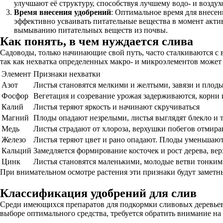
улучшают её структуру, способствуя лучшему водо- и возду
Время внесения удобрений
: Оптимальное время для внесен
эффективно усваивать питательные вещества в момент актив
вымыванию питательных веществ из почвы.
Как понять, в чем нуждается слива
Садоводы, только начинающие свой путь, часто сталкиваются с
так как нехватка определенных макро- и микроэлементов может 
Элемент
Признаки нехватки
Азот
Листья становятся мелкими и желтыми, завязи и плоды
Фосфор
Вегетация и созревание урожая задерживаются, корни 
Калий
Листья теряют яркость и начинают скручиваться
Магний
Плоды опадают незрелыми, листья выглядят блекло и 
Медь
Листья страдают от хлороза, верхушки побегов отмира
Железо
Листья теряют цвет и рано опадают. Плоды уменьшают
Кальций
Замедляется формирование косточек и рост дерева, ве
Цинк
Листья становятся маленькими, молодые ветви тонкими
При внимательном осмотре растения эти признаки будут заметн
Классификация удобрений для слив
Среди имеющихся препаратов для подкормки сливовых деревьев 
выборе оптимального средства, требуется обратить внимание н