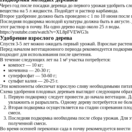
Через год после посадки деревца до первого урожая удобрить с
вещества на 5 л жидкости. Подойдет и раствор карбамида.
Второе удобрение должно быть проведено с 1 по 10 июня после ц
Последняя подкормка молодой культуры должна быть в августе. 
этот раствор в почву. На одно дерево надо около 25 л воды.
https://youtube.com/watch?v=XL8pFVEWG3s
Удобрение взрослого дерева
Спустя 3-5 лет можно ожидать первый урожай. Взрослые растен
Перед началом вегетационного периода рекомендуется подкормк
подходит для использования после цветения.
В течение следующих лет на 1 м² участка потребуется:
компост — 10 кг;
мочевина — 20-30 г;
суперфосфат — 50-60 г;
сульфат калия — 20-25 г.
Эти компоненты обеспечат взрослую сливу необходимыми питат
Схема удобрения плодовых деревьев выглядит следующим образ
Первую подкормку следует провести до начала вегетации. Дл
увлажнить и разрыхлить. Одному дереву потребуется не бол
Вторая подкормка осуществляется на стадии созревания плод
смеси.
Последняя подкормка необходима после сбора урожая. Для это
полученной смеси.
Во время осенней перекопки сада в почву рекомендуется внести