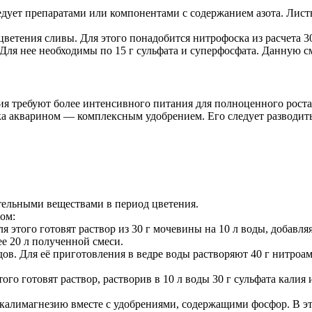
ледует препаратами или компонентами с содержанием азота. Лист
ветения сливы. Для этого понадобится нитрофоска из расчета 30
Для нее необходимы по 15 г сульфата и суперфосфата. Данную см
ия требуют более интенсивного питания для полноценного роста
а акварином — комплексным удобрением. Его следует разводить 
ельными веществами в период цветения.
ом:
я этого готовят раствор из 30 г мочевины на 10 л воды, добавл
ее 20 л полученной смеси.
ов. Для её приготовления в ведре воды растворяют 40 г нитроам
го готовят раствор, растворив в 10 л воды 30 г сульфата калия 
 калимагнезию вместе с удобрениями, содержащими фосфор. В эт