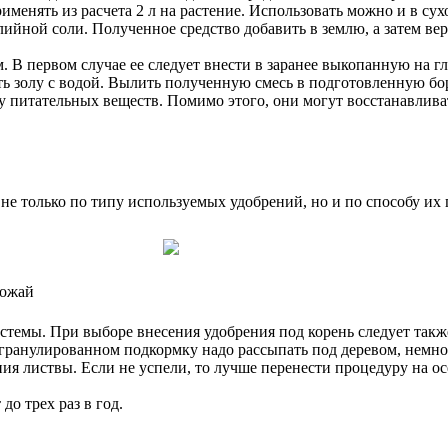
именять из расчета 2 л на растение. Использовать можно и в сухо
алийной соли. Полученное средство добавить в землю, а затем в
. В первом случае ее следует внести в заранее выкопанную на гл
ть золу с водой. Вылить полученную смесь в подготовленную боро
 питательных веществ. Помимо этого, они могут восстанавливат
не только по типу используемых удобрений, но и по способу их
рожай
стемы. При выборе внесения удобрения под корень следует также
ранулированном подкормку надо рассыпать под деревом, немно
я листвы. Если не успели, то лучше перенести процедуру на ос
до трех раз в год.