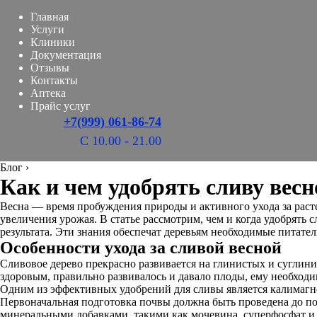
Главная
Услуги
Клиники
Документация
Отзывы
Контакты
Аптека
Прайс услуг
+7(999) 061-86-74
С 10.00 - 21.00
Блог
›
Как и чем удобрять сливу вес
Весна — время пробуждения природы и активного ухода за раст
увеличения урожая. В статье рассмотрим, чем и когда удобрять
результата. Эти знания обеспечат деревьям необходимые питате
Особенности ухода за сливой весной
Сливовое дерево прекрасно развивается на глинистых и суглин
здоровым, правильно развивалось и давало плоды, ему необходим
Одним из эффективных удобрений для сливы является калимагне
Первоначальная подготовка почвы должна быть проведена до по
минеральными добавками, такими как мочевина, суперфосфат и 