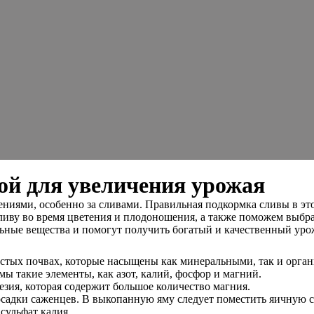
ной для увеличения урожая
ениями, особенно за сливами. Правильная подкормка сливы в эт
 сливу во время цветения и плодоношения, а также поможем выб
льные вещества и помогут получить богатый и качественный уро
истых почвах, которые насыщены как минеральными, так и орган
ы такие элементы, как азот, калий, фосфор и магний.
зия, которая содержит большое количество магния.
садки саженцев. В выкопанную яму следует поместить яичную с
сульфат калия.