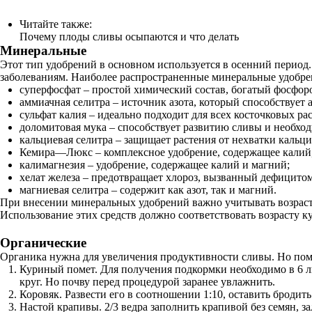
Читайте также:
Почему плоды сливы осыпаются и что делать
Минеральные
Этот тип удобрений в основном используется в осенний период
заболеваниям. Наиболее распространенные минеральные удобре
суперфосфат – простой химический состав, богатый фосфоро
аммиачная селитра – источник азота, который способствует
сульфат калия – идеально подходит для всех косточковых ра
доломитовая мука – способствует развитию сливы и необхо
кальциевая селитра – защищает растения от нехватки кальци
Кемира—Люкс – комплексное удобрение, содержащее калий,
калимагнезия – удобрение, содержащее калий и магний;
хелат железа – предотвращает хлороз, вызванный дефицитом
магниевая селитра – содержит как азот, так и магний.
При внесении минеральных удобрений важно учитывать возраст 
Использование этих средств должно соответствовать возрасту к
Органические
Органика нужна для увеличения продуктивности сливы. Но помим
Куриный помет. Для получения подкормки необходимо в 6 ли
круг. Но почву перед процедурой заранее увлажнить.
Коровяк. Развести его в соотношении 1:10, оставить бродить
Настой крапивы. 2/3 ведра заполнить крапивой без семян, 