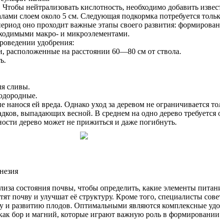
. Чтобы нейтрализовать кислотность, необходимо добавить извес
ами слоем около 5 см. Следующая подкормка потребуется только
период оно проходит важные этапы своего развития: формирование
бходимыми макро- и микроэлементами.
роведении удобрения:
и, расположенные на расстоянии 60—80 см от ствола.
ь.
ля сливы.
одородные.
е нанося ей вреда. Однако уход за деревом не ограничивается т
дков, выпадающих весной. В среднем на одно дерево требуется 
нности дерево может не прижиться и даже погибнуть.
лиза состояния почвы, чтобы определить, какие элементы питан
атят почву и улучшат её структуру. Кроме того, специалисты сов
сту и развитию плодов. Оптимальными являются комплексные удо
как бор и магний, которые играют важную роль в формировании 