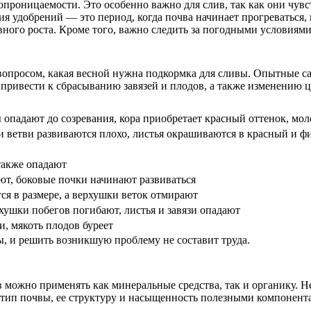
хопроницаемости. Это особенно важно для слив, так как они чу
ия удобрений — это период, когда почва начинает прогреваться,
ного роста. Кроме того, важно следить за погодными условиями
 вопросом, какая весной нужна подкормка для сливы. Опытные с
привести к сбрасыванию завязей и плодов, а также изменению цв
 опадают до созревания, кора приобретает красный оттенок, мо
и ветви развиваются плохо, листья окрашиваются в красный и ф
также опадают
ют, боковые почки начинают развиваться
ся в размере, а верхушки веток отмирают
рхушки побегов погибают, листья и завязи опадают
, мякоть плодов буреет
ы, и решить возникшую проблему не составит труда.
можно применять как минеральные средства, так и органику. Н
а тип почвы, ее структуру и насыщенность полезными компонент