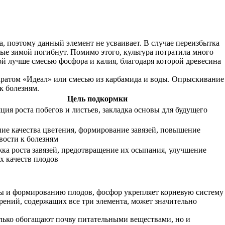
а, поэтому данный элемент не усваивает. В случае переизбытка
рые зимой погибнут. Помимо этого, культура потратила много
й лучше смесью фосфора и калия, благодаря которой древесина
аратом «Идеал» или смесью из карбамида и воды. Опрыскивание
к болезням.
Цель подкормки
ция роста побегов и листьев, закладка основы для будущего
ие качества цветения, формирование завязей, повышение
вости к болезням
ка роста завязей, предотвращение их осыпания, улучшение
х качеств плодов
ссы и формированию плодов, фосфор укрепляет корневую систему
рений, содержащих все три элемента, может значительно
олько обогащают почву питательными веществами, но и