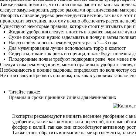
Также важно помнить, что слива плохо растет на кислых почвах
следует замульчировать дерево рыхлыми органическими материал
Удобрять сливовое дерево рекомендуется весной, так как в этот 
происходит вегетация, поэтому важно обеспечить растение нео
Существуют некоторые правила, которые стоит учитывать при п
Жидкие удобрения следует вносить в заранее вырытые лунк
Сухие подкормки нужно заделывать в почву и затем поливат
Навоз и золу вносить рекомендуется раз в 2—3 года.
Для мульчирования лучше использовать торф и компост.
Сидераты, такие как рожь и горчица, также будут полезны д
Плодородные почвы требуют подкормки реже, чем менее пл
Следуя этим рекомендациям, можно правильно удобрить сливу, н
Необходимость в поливе садоводы определяют по количеству оса
Не стоит злоупотреблять поливом, так как в условиях заболоче
Читайте также:
Правила и сроки прививки сливы для начинающих
Эксперты рекомендуют начинать весеннее удобрение с ана
удобрения, такие как компост или перегной, которые обог
фосфор и калий, так как они способствуют активному ро
Также стоит обратить внимание на микроэлементы, такие 