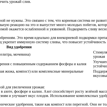
чить урожай слив.
ой не нужны. Это связано с тем, что корневая система не развит
вильную реакцию на это и выпустит много молодых побегов, кото
имой окажется ослабленной и уязвимой. Подкормить сливу весно
обрениям. Это время идеально для внекорневой подкормки преп
од укрепит иммунную систему сливы, что повысит устойчивость 
Вид удобрения
Стимуля
елитра, мочевина)
урожая
Улучшен
рения с повышенным содержанием фосфора и калия
устойчи
ная жижа, компост) или комплексные минеральные
Поддерж
вкусовы
ной для увеличения урожая:
в азоте, фосфоре и калии. Азот способствует росту зелёной ма
езням и улучшает вкус плодов. Использование комплексных удоб
нические удобрения, такие как компост или перегной. Они не т