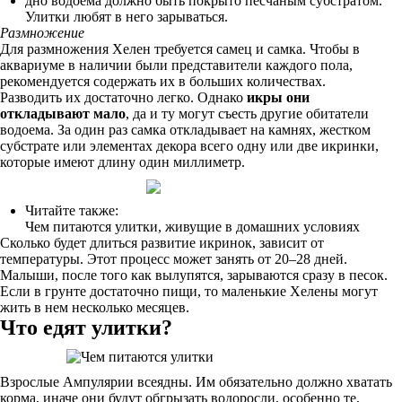
дно водоема должно быть покрыто песчаным субстратом.
Улитки любят в него зарываться.
Размножение
Для размножения Хелен требуется самец и самка. Чтобы в
аквариуме в наличии были представители каждого пола,
рекомендуется содержать их в больших количествах.
Разводить их достаточно легко. Однако
икры они
откладывают мало
, да и ту могут съесть другие обитатели
водоема. За один раз самка откладывает на камнях, жестком
субстрате или элементах декора всего одну или две икринки,
которые имеют длину один миллиметр.
Читайте также:
Чем питаются улитки, живущие в домашних условиях
Сколько будет длиться развитие икринок, зависит от
температуры. Этот процесс может занять от 20–28 дней.
Малыши, после того как вылупятся, зарываются сразу в песок.
Если в грунте достаточно пищи, то маленькие Хелены могут
жить в нем несколько месяцев.
Что едят улитки?
Взрослые Ампулярии всеядны. Им обязательно должно хватать
корма, иначе они будут обгрызать водоросли, особенно те,