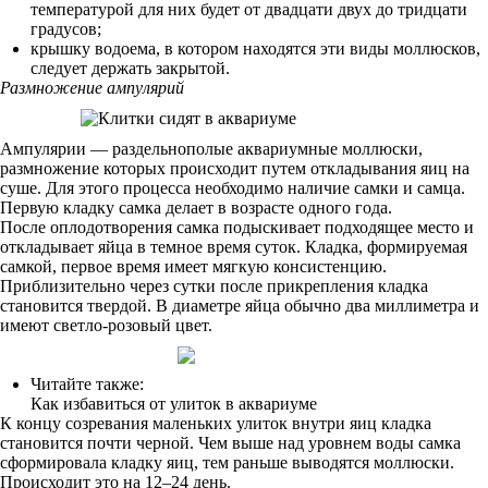
температурой для них будет от двадцати двух до тридцати
градусов;
крышку водоема, в котором находятся эти виды моллюсков,
следует держать закрытой.
Размножение ампулярий
Ампулярии — раздельнополые аквариумные моллюски,
размножение которых происходит путем откладывания яиц на
суше. Для этого процесса необходимо наличие самки и самца.
Первую кладку самка делает в возрасте одного года.
После оплодотворения самка подыскивает подходящее место и
откладывает яйца в темное время суток. Кладка, формируемая
самкой, первое время имеет мягкую консистенцию.
Приблизительно через сутки после прикрепления кладка
становится твердой. В диаметре яйца обычно два миллиметра и
имеют светло-розовый цвет.
Читайте также:
Как избавиться от улиток в аквариуме
К концу созревания маленьких улиток внутри яиц кладка
становится почти черной. Чем выше над уровнем воды самка
сформировала кладку яиц, тем раньше выводятся моллюски.
Происходит это на 12–24 день.