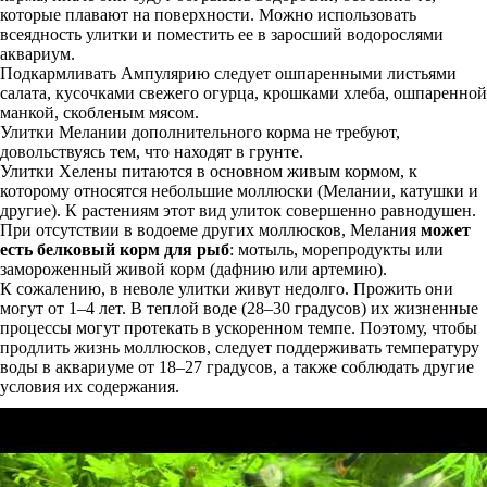
которые плавают на поверхности. Можно использовать
всеядность улитки и поместить ее в заросший водорослями
аквариум.
Подкармливать Ампулярию следует ошпаренными листьями
салата, кусочками свежего огурца, крошками хлеба, ошпаренной
манкой, скобленым мясом.
Улитки Мелании дополнительного корма не требуют,
довольствуясь тем, что находят в грунте.
Улитки Хелены питаются в основном живым кормом, к
которому относятся небольшие моллюски (Мелании, катушки и
другие). К растениям этот вид улиток совершенно равнодушен.
При отсутствии в водоеме других моллюсков, Мелания
может
есть белковый корм для рыб
: мотыль, морепродукты или
замороженный живой корм (дафнию или артемию).
К сожалению, в неволе улитки живут недолго. Прожить они
могут от 1–4 лет. В теплой воде (28–30 градусов) их жизненные
процессы могут протекать в ускоренном темпе. Поэтому, чтобы
продлить жизнь моллюсков, следует поддерживать температуру
воды в аквариуме от 18–27 градусов, а также соблюдать другие
условия их содержания.