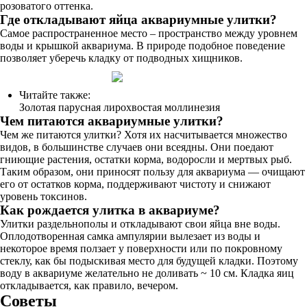
розоватого оттенка.
Где откладывают яйца аквариумные улитки?
Самое распространенное место – пространство между уровнем
воды и крышкой аквариума. В природе подобное поведение
позволяет уберечь кладку от подводных хищников.
Читайте также:
Золотая парусная лирохвостая моллинезия
Чем питаются аквариумные улитки?
Чем же питаются улитки? Хотя их насчитывается множество
видов, в большинстве случаев они всеядны. Они поедают
гниющие растения, остатки корма, водоросли и мертвых рыб.
Таким образом, они приносят пользу для аквариума — очищают
его от остатков корма, поддерживают чистоту и снижают
уровень токсинов.
Как рождается улитка в аквариуме?
Улитки раздельнополы и откладывают свои яйца вне воды.
Оплодотворенная самка ампулярии вылезает из воды и
некоторое время ползает у поверхности или по покровному
стеклу, как бы подыскивая место для будущей кладки. Поэтому
воду в аквариуме желательно не доливать ~ 10 см. Кладка яиц
откладывается, как правило, вечером.
Советы