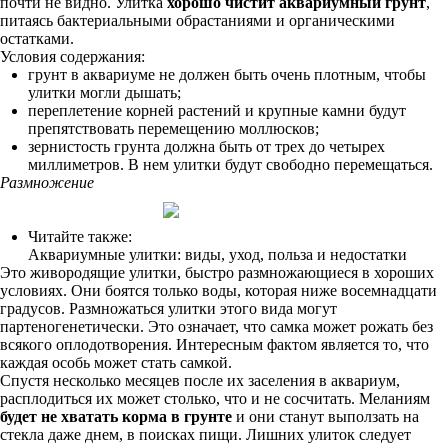
почти не видно. Улитка
хорошо чистит аквариумный грунт
,
питаясь бактериальными обрастаниями и органическими
остатками.
Условия содержания:
грунт в аквариуме не должен быть очень плотным, чтобы
улитки могли дышать;
переплетение корней растений и крупные камни будут
препятствовать перемещению моллюсков;
зернистость грунта должна быть от трех до четырех
миллиметров. В нем улитки будут свободно перемещаться.
Размножение
Читайте также:
Аквариумные улитки: виды, уход, польза и недостатки
Это живородящие улитки, быстро размножающиеся в хороших
условиях. Они боятся только воды, которая ниже восемнадцати
градусов. Размножаться улитки этого вида могут
партеногенетически. Это означает, что самка может рожать без
всякого оплодотворения. Интересным фактом является то, что
каждая особь может стать самкой.
Спустя несколько месяцев после их заселения в аквариум,
расплодиться их может столько, что и не сосчитать. Меланиям
будет не хватать корма в грунте
и они станут выползать на
стекла даже днем, в поисках пищи. Лишних улиток следует