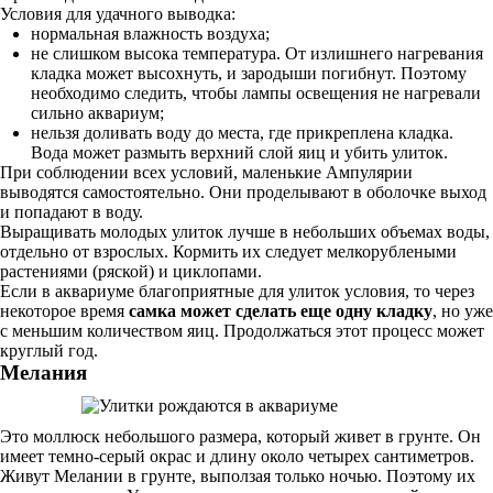
Условия для удачного выводка:
нормальная влажность воздуха;
не слишком высока температура. От излишнего нагревания
кладка может высохнуть, и зародыши погибнут. Поэтому
необходимо следить, чтобы лампы освещения не нагревали
сильно аквариум;
нельзя доливать воду до места, где прикреплена кладка.
Вода может размыть верхний слой яиц и убить улиток.
При соблюдении всех условий, маленькие Ампулярии
выводятся самостоятельно. Они проделывают в оболочке выход
и попадают в воду.
Выращивать молодых улиток лучше в небольших объемах воды,
отдельно от взрослых. Кормить их следует мелкорублеными
растениями (ряской) и циклопами.
Если в аквариуме благоприятные для улиток условия, то через
некоторое время
самка может сделать еще одну кладку
, но уже
с меньшим количеством яиц. Продолжаться этот процесс может
круглый год.
Мелания
Это моллюск небольшого размера, который живет в грунте. Он
имеет темно-серый окрас и длину около четырех сантиметров.
Живут Мелании в грунте, выползая только ночью. Поэтому их