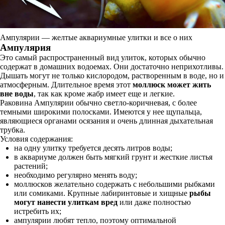
Ампулярии — желтые аквариумные улитки и все о них
Ампулярия
Это самый распространенный вид улиток, которых обычно
содержат в домашних водоемах. Они достаточно неприхотливы.
Дышать могут не только кислородом, растворенным в воде, но и
атмосферным. Длительное время этот
моллюск может жить
вне воды
, так как кроме жабр имеет еще и легкие.
Раковина Ампулярии обычно светло-коричневая, с более
темными широкими полосками. Имеются у нее щупальца,
являющиеся органами осязания и очень длинная дыхательная
трубка.
Условия содержания:
на одну улитку требуется десять литров воды;
в аквариуме должен быть мягкий грунт и жесткие листья
растений;
необходимо регулярно менять воду;
моллюсков желательно содержать с небольшими рыбками
или сомиками. Крупные лабиринтовые и хищные
рыбы
могут нанести улиткам вред
или даже полностью
истребить их;
ампулярии любят тепло, поэтому оптимальной