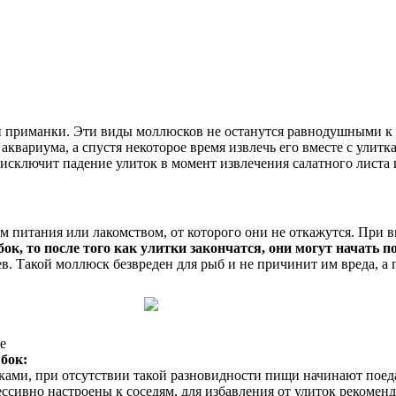
 приманки. Эти виды моллюсков не останутся равнодушными к о
 аквариума, а спустя некоторое время извлечь его вместе с ули
 исключит падение улиток в момент извлечения салатного листа 
 питания или лакомством, от которого они не откажутся. При 
, то после того как улитки закончатся, они могут начать по
ев. Такой моллюск безвреден для рыб и не причинит им вреда, а
е
бок:
ами, при отсутствии такой разновидности пищи начинают поедат
ессивно настроены к соседям, для избавления от улиток рекоме