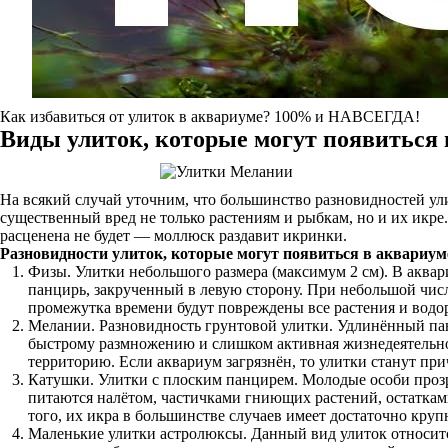
Как избавиться от улиток в аквариуме? 100% и НАВСЕГДА!
Виды улиток, которые могут появиться 
На всякий случай уточним, что большинство разновидностей ули
существенный вред не только растениям и рыбкам, но и их икре. 
расценена не будет — моллюск раздавит икринки.
Разновидности улиток, которые могут появиться в аквариум
Физы. Улитки небольшого размера (максимум 2 см). В аква
панцирь, закрученный в левую сторону. При небольшой числ
промежутка времени будут повреждены все растения и водо
Мелании. Разновидность грунтовой улитки. Удлинённый пан
быстрому размножению и слишком активная жизнедеятельнос
территорию. Если аквариум загрязнён, то улитки станут пр
Катушки. Улитки с плоским панцирем. Молодые особи прозра
питаются налётом, частичками гниющих растений, остаткам
того, их икра в большинстве случаев имеет достаточно круп
Маленькие улитки астролюксы. Данный вид улиток относитс