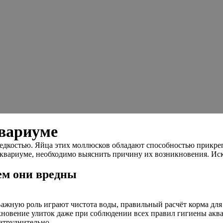
квариуме
едкостью. Яйца этих моллюсков обладают способностью прикрепл
 в аквариуме, необходимо выяснить причину их возникновения. 
чем они вредны
ажную роль играют чистота воды, правильный расчёт корма для
новение улиток даже при соблюдении всех правил гигиены аква
атруднительно.