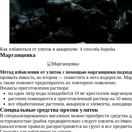
Как избавиться от улиток в аквариуме. 4 способа борьбы
Марганцовка
Метод избавления от улиток с помощью марганцовки подходит
промыть ёмкость, во втором — поместить в него водоросли. Мар
а также поможет предотвратить их повторное появление.
Нюансы приготовления раствора:
на один литр воды понадобится 10 мг кристаллов марганцов
растения помещаются в приготовленный раствор на 10 мину
все обработанные растения, аквариум и элементы, находящи
Специальные средства против улиток
В специализированных магазинах можно приобрести средства дл
осторожностью (рыбок предварительно следует извлечь из ёмкос
(аналогичное правило распространяется на грунт и все предметы
Средства для избавления от улиток: