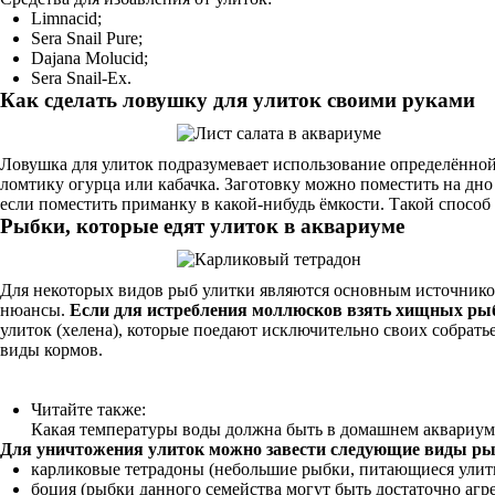
Limnacid;
Sera Snail Pure;
Dajana Molucid;
Sera Snail-Eх.
Как сделать ловушку для улиток своими руками
Ловушка для улиток подразумевает использование определённой
ломтику огурца или кабачка. Заготовку можно поместить на дно
если поместить приманку в какой-нибудь ёмкости. Такой способ
Рыбки, которые едят улиток в аквариуме
Для некоторых видов рыб улитки являются основным источником
нюансы.
Если для истребления моллюсков взять хищных рыбок
улиток (хелена), которые поедают исключительно своих собрать
виды кормов.
Читайте также:
Какая температуры воды должна быть в домашнем аквариум
Для уничтожения улиток можно завести следующие виды ры
карликовые тетрадоны (небольшие рыбки, питающиеся улитк
боция (рыбки данного семейства могут быть достаточно агр