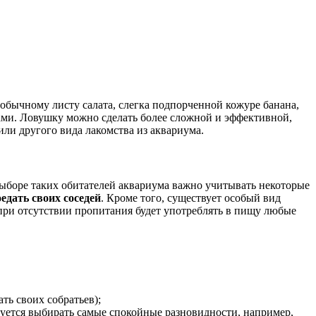
бычному листу салата, слегка подпорченной кожуре банана,
тками. Ловушку можно сделать более сложной и эффективной,
или другого вида лакомства из аквариума.
выборе таких обитателей аквариума важно учитывать некоторые
едать своих соседей
. Кроме того, существует особый вид
 при отсутствии пропитания будет употреблять в пищу любые
ь своих собратьев);
ндуется выбирать самые спокойные разновидности, например,