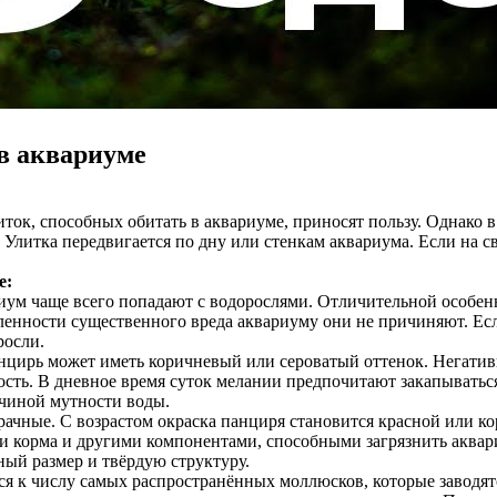
в аквариуме
ток, способных обитать в аквариуме, приносят пользу. Однако 
Улитка передвигается по дну или стенкам аквариума. Если на сво
е:
риум чаще всего попадают с водорослями. Отличительной особе
енности существенного вреда аквариуму они не причиняют. Есл
росли.
цирь может иметь коричневый или сероватый оттенок. Негатив
ть. В дневное время суток мелании предпочитают закапываться
ичиной мутности воды.
чные. С возрастом окраска панциря становится красной или ко
и корма и другими компонентами, способными загрязнить аквар
ный размер и твёрдую структуру.
я к числу самых распространённых моллюсков, которые заводят