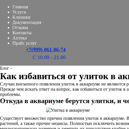
Главная
Услуги
Клиники
Документация
Отзывы
Контакты
Аптека
Прайс услуг
+7(999) 061-86-74
С 10.00 - 21.00
Блог
›
Как избавиться от улиток в а
Случаи внезапного появления улиток в аквариуме не являются р
Прежде чем искать ответ на вопрос, как избавиться от улиток
проблемы.
Откуда в аквариуме берутся улитки, и 
Существует множество причин появления улиток в аквариуме. В
растений, а также прочие нюансы. Полностью исключить возник
микроскопических размеров и заметить их присутствие крайне з