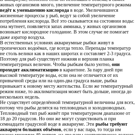
живых организмов много, увеличение температурного режима
ведёт к уменьшению кислорода
в воде. Увеличившиеся
жизненные процессы у рыб, ведут за собой увеличение
потребления кислорода. Всё это сказывается на состоянии воды:
она мутнеет, появляется запах аммиака, у живых организмов
возникает кислородное голодание. В этом случае не помогает
даже аэратор воздуха.
В естественных условиях аквариумные рыбки живут в
тропических водоёмах, где всегда тепло. Перепады температур
не столь велики как в наших широтах и составляет 2-3 градуса.
Поэтому для рыб существует нижняя и верхняя планка
температурных величин. Чтобы рыбкам было уютно,
они
проходят акклиматизацию
в карантине. За пару дней при
высокой температуре воды, если она не отличается от их
привычной среды или на один-два градуса выше, рыбка
привыкает к новому месту жительства. Если же температурный
режим ниже, то акклиматизация может быть дольше, иногда до
нескольких недель.
Не существует определённой температурной величины для всех,
потому что рыбы делятся на тепловодных и холодноводных.
Тепловодный тип рыб живёт при температурном диапазоне от
18 до 20 градусов. Но они же могут существовать и при
семнадцати градусной воде в аквариуме. Эти
рыбы требуют
аквариум больших объёмов
, если у вас пара, то тогда им
нужно минимум 40 литров, на две пары соответственно должно