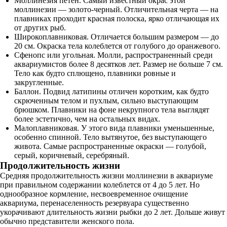
Моллинезия петен. Самый известный окрас этой
моллинезии — золото-черный. Отличительная черта — на
плавниках проходит красная полоска, ярко отличающая их
от других рыб.
Широкоплавниковая. Отличается большим размером — до
20 см. Окраска тела колеблется от голубого до оранжевого.
Сфенопс или угольная. Молли, распространенный среди
аквариумистов более 8 десятков лет. Размер не больше 7 см.
Тело как будто сплющено, плавники ровные и
закругленные.
Баллон. Подвид латипины отличен коротким, как будто
скрюченным телом и пухлым, сильно выступающим
брюшком. Плавники на фоне некрупного тела выглядят
более эстетично, чем на остальных видах.
Малоплавниковая. У этого вида плавники уменьшенные,
особенно спинной. Тело вытянутое, без выступающего
живота. Самые распространенные окраски — голубой,
серый, коричневый, серебряный.
Продолжительность жизни
Средняя продолжительность жизни моллинезии в аквариуме
при правильном содержании колеблется от 4 до 5 лет. Но
однообразное кормление, несвоевременное очищение
аквариума, перенаселенность резервуара существенно
укорачивают длительность жизни рыбки до 2 лет. Дольше живут
обычно представители женского пола.