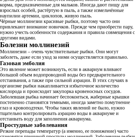
корма, предназначенные для мальков. Иногда дают пищу для
взрослых особей, растёртую в пыль, а также измельчённые
наупилии артемии, циклопов, живую пыль.
Чёрные моллинезии красивые рыбки, поэтому часто они
привлекают внимание новичков. Прежде чем приобрести пару,
нужно учесть особенности содержания и правила совмещения с
другими видами.
Болезни моллинезий
Моллинезии – очень чувствительные рыбки. Они могут
заболеть, даже если уход за ними осуществляется правильно.
Газовая эмболия
Это явление может возникнуть, если в аквариум вливают
большой объем водопроводной воды без предварительного
отстаивания, а также при сильной аэрации. В этих случаях в
организме рыбки накапливается избыточное количество
кислорода и происходит закупорка кровеносных сосудов.
Заболевшая рыбка начинает беспокоиться, жаберные крышки
постепенно становятся темными, иногда заметно помутнение
глаз и кровоподтеки. Чтобы таких явлений не было, нужно
тщательно контролировать аэрацию воды в аквариуме и
отстаивать воду для заполнения аквариума.
Простудные заболевания
Резкие перепады температур (а именно, ее понижение) часто
становятся причиной простуды моллинезий. Заболевшие рыбки