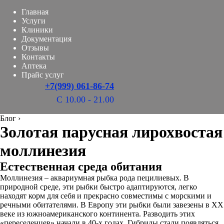
Главная
Услуги
Клиники
Документация
Отзывы
Контакты
Аптека
Прайс услуг
+7(999) 061-86-74
С 10.00 - 21.00
Блог
›
Золотая парусная лирохвостая
моллинезия
Естественная среда обитания
Моллинезия – аквариумная рыбка рода пецилиевых. В
природной среде, эти рыбки быстро адаптируются, легко
находят корм для себя и прекрасно совместимы с морскими и
речными обитателями. В Европу эти рыбки были завезены в XX
веке из южноамериканского континента. Разводить этих
«переселенцев» начали в 40-х годах. Гибриды стали появляться