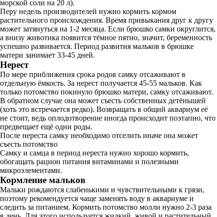
морской соли на 20 л).
Перу недель производителей нужно кормить кормом
растительного происхождения. Время привыкания друг к другу
может затянуться на 1-2 месяца. Если брюшко самки округлится,
а внизу животика появится тёмное пятно, значит, беременность
успешно развивается. Период развития мальков в брюшке
матери занимает 33-45 дней.
Нерест
По мере приближения срока родов самку отсаживают в
отдельную ёмкость. За нерест получается 45-55 мальков. Как
только потомство покинуло брюшко матери, самку отсаживают.
В обратном случае она может съесть собственных детёнышей
(хоть это встречается редко). Возвращать в общий аквариум её
не стоит, ведь оплодотворение иногда происходит поэтапно, что
предвещает ещё одни роды.
После нереста самку необходимо отселить иначе она может
съесть потомство
Самку и самца в период нереста нужно хорошо кормить,
обогащать рацион питания витаминами и полезными
микроэлементами.
Кормление мальков
Мальки рождаются слабенькими и чувствительными к грязи,
поэтому рекомендуется чаще заменять воду в аквариуме и
следить за питанием. Кормить потомство молли нужно 2-3 раза
в день. Для этого используется жидкий, живой и растительный