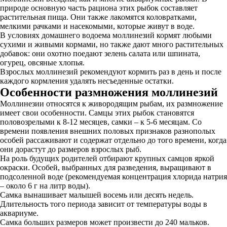
природе основную часть рациона этих рыбок составляет
растительная пища. Они также лакомятся коловратками,
мелкими рачками и насекомыми, которые живут в воде.
В условиях домашнего водоема моллинезий кормят любыми
сухими и живыми кормами, но также дают много растительных
добавок: они охотно поедают зелень салата или шпината,
огурец, овсяные хлопья.
Взрослых моллинезий рекомендуют кормить раз в день и после
каждого кормления удалять несъеденные остатки.
Особенности размножения моллинезий
Моллинезии относятся к живородящим рыбам, их размножение
имеет свои особенности. Самцы этих рыбок становятся
половозрелыми к 8-12 месяцев, самки – к 5-6 месяцам. Со
времени появления внешних половых признаков разнополых
особей рассаживают и содержат отдельно до того времени, когда
они дорастут до размеров взрослых рыб.
На роль будущих родителей отбирают крупных самцов яркой
окраски. Особей, выбранных для разведения, выращивают в
подсоленной воде (рекомендуемая концентрация хлорида натрия
– около 6 г на литр воды).
Самка вынашивает малышей восемь или десять недель.
Длительность того периода зависит от температуры воды в
аквариуме.
Самка больших размеров может произвести до 240 мальков.