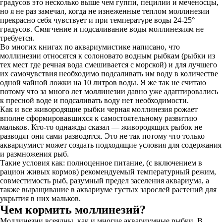
градусов это несколько выше чем гуппи, пецилии и меченосцы,
но я не раз замечал, когда не изнеженные теплом моллинезии
прекрасно себя чувствует и при температуре воды 24-25°
градусов. Смягчение и подсаливание воды моллинезиям не
требуется.
Во многих книгах по аквариумистике написано, что
моллинезии относятся к солоновато водным рыбкам (рыбки из
тех мест где речная вода смешивается с морской) и для лучшего
их самочувствия необходимо подсаливать им воду в количестве
одной чайной ложки на 10 литров воды. Я же так не считаю
потому что за много лет моллинезии давно уже адаптировались
к пресной воде и подсаливать воду нет необходимости.
Как и все живородящие рыбки черная моллинезия рожает
вполне сформировавшихся к самостоятельному развитию
мальков. Кто-то однажды сказал — живородящих рыбок не
разводят они сами разводятся. Это не так потому что только
аквариумист может создать подходящие условия для содержания
и размножения рыб.
Такие условия как: полноценное питание, (с включением в
рацион живых кормов) рекомендуемый температурный режим,
совместимость рыб, разумный предел заселения аквариума, а
также выращивание в аквариуме густых зарослей растений для
укрытия в них мальков.
Чем кормить моллинезий?
Моллинезии всеядны, как и многие аквариумные рыбки. В