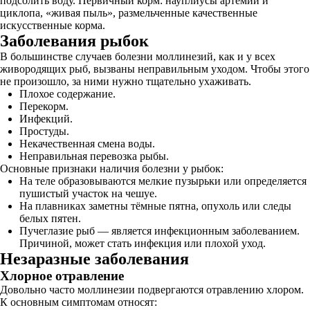
подсолить воду. Первичный корм: науплиусы артемии и
циклопа, «живая пыль», размельченные качественные
искусственные корма.
Заболевания рыбок
В большинстве случаев болезни моллинезий, как и у всех
живородящих рыб, вызваны неправильным уходом. Чтобы этого
не произошло, за ними нужно тщательно ухаживать.
Плохое содержание.
Перекорм.
Инфекций.
Простуды.
Некачественная смена воды.
Неправильная перевозка рыбы.
Основные признаки наличия болезни у рыбок:
На теле образовываются мелкие пузырьки или определяется
пушистый участок на чешуе.
На плавниках заметны тёмные пятна, опухоль или следы
белых пятен.
Пучеглазие рыб — является инфекционным заболеванием.
Причиной, может стать инфекция или плохой уход.
Незаразные заболевания
Хлорное отравление
Довольно часто моллинезии подвергаются отравлению хлором.
К основным симптомам относят: