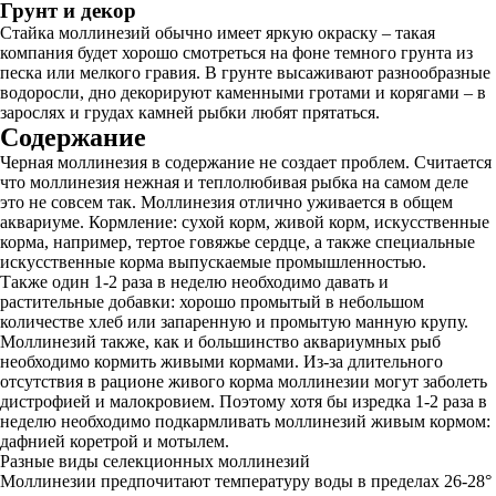
Грунт и декор
Стайка моллинезий обычно имеет яркую окраску – такая
компания будет хорошо смотреться на фоне темного грунта из
песка или мелкого гравия. В грунте высаживают разнообразные
водоросли, дно декорируют каменными гротами и корягами – в
зарослях и грудах камней рыбки любят прятаться.
Содержание
Черная моллинезия в содержание не создает проблем. Считается
что моллинезия нежная и теплолюбивая рыбка на самом деле
это не совсем так. Моллинезия отлично уживается в общем
аквариуме. Кормление: сухой корм, живой корм, искусственные
корма, например, тертое говяжье сердце, а также специальные
искусственные корма выпускаемые промышленностью.
Также один 1-2 раза в неделю необходимо давать и
растительные добавки: хорошо промытый в небольшом
количестве хлеб или запаренную и промытую манную крупу.
Моллинезий также, как и большинство аквариумных рыб
необходимо кормить живыми кормами. Из-за длительного
отсутствия в рационе живого корма моллинезии могут заболеть
дистрофией и малокровием. Поэтому хотя бы изредка 1-2 раза в
неделю необходимо подкармливать моллинезий живым кормом:
дафнией коретрой и мотылем.
Разные виды селекционных моллинезий
Моллинезии предпочитают температуру воды в пределах 26-28°