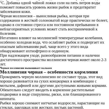
°C. Добавка одной чайной ложки соли на пять литров воды
поможет повысить уровень жизни рыбок и предотвратит
заболевания кожи.
Черная моллинезия – выносливая рыбка, которая при
содержании в жесткой солоноватой воде практически не болеет,
однако в состоянии стресса или постоянном пребывании в
неблагоприятных условиях может стать восприимчивой к
болезням.
Негативно влияют на моллинезий температурные колебания,
особенно холодная вода, что ослабляет рыбок и подвергает их
опасным заболеваниям рыб, чаще всего у этого вида
обнаруживают ихтиофтриоз и оодиниум.
При надлежащем уходе, разнообразном питании и наличии
достаточного пространства моллинезия черная живет около 2-3
лет.
Черная моллинезия вынашивает мальков
Моллинезия черная – особенности кормления
Прокормить черную моллинезию не составит труда, этот вид
хорошо развивается на сухих концкормах в комбинации с
мотылем, дафнией или другими доступными живыми кормами.
Обязательно следует вводить в кормление растительные
подкормки в виде спирулины, ряски, или бланшированного
шпината.
Рыбки хорошо снимают нитчатые водоросли, нарастающие на
стеклах, ракушках или жестких листьях растений.