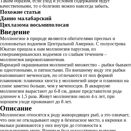
Таким образом, если уход и условия содержания будут
качественными, то о болезнях можно навсегда забыть.
Похожие статьи
Данио малабарский
Цихлазома восьмиполосая
Введение
Моллинезии в природе являются обитателями пресных и
солоноватых водоемов Центральной Америки. С полуострова
Юкатан пришла к нам моллинезия парусная, из
североамериканских водоемов со слабым течением –
моллинезия широкоплавничная.
Вариаций окрашивания моллинезий множество – рыбки бывают
и однотонными, и пятнистыми. По внешнему виду эти рыбки
напоминают меченосцев, но отличаются от них формой
плавников: плавники хвоста у моллинезий шире и плавники на
спине заметно больше, чем у меченосцев. В аквариуме
моллинезии вырастают до 6-8 см, дикие представители рода
длиннее в 1,5 раза. Живут моллинезии около 4-х лет, при
хорошем уходе проживают до 8 лет.
Описание
Моллинезии относятся к роду живородящих рыб, а это означает,
что они не откладывают икру в безопасное место, а икринки и
мальки развиваются у них внутри до готовности к
окружающему миру. Впервые был искусственно выведен