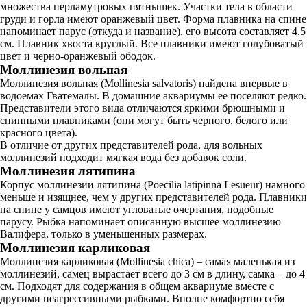
множества перламутровых пятнышек. Участки тела в области
груди и горла имеют оранжевый цвет. Форма плавника на спине
напоминает парус (откуда и название), его высота составляет 4,5
см. Плавник хвоста круглый. Все плавники имеют голубоватый
цвет и черно-оранжевый ободок.
Моллинезия вольная
Моллинезия вольная (Mollinesia salvatoris) найдена впервые в
водоемах Гватемалы. В домашние аквариумы ее поселяют редко.
Представители этого вида отличаются яркими брюшными и
спинными плавниками (они могут быть черного, белого или
красного цвета).
В отличие от других представителей рода, для вольных
моллинезий подходит мягкая вода без добавок соли.
Моллинезия лятипина
Корпус моллинезии лятипина (Poecilia latipinna Lesueur) намного
меньше и изящнее, чем у других представителей рода. Плавники
на спине у самцов имеют угловатые очертания, подобные
парусу. Рыбка напоминает описанную высшее моллинезию
Валифера, только в уменьшенных размерах.
Моллинезия карликовая
Моллинезия карликовая (Mollinesia chica) – самая маленькая из
моллинезий, самец вырастает всего до 3 см в длину, самка – до 4
см. Подходят для содержания в общем аквариуме вместе с
другими неагрессивными рыбками. Вполне комфортно себя