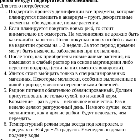
рыбы не будут подвергаться заболеваниям.
Для этого потребуется:
Подвергать процессу дезинфекции все предметы, которые
планируется помещать в аквариум – грунт, декоративные
элементы, оборудование, новые растения.
Если планируется покупать новых рыб, то стоит
внимательно их осмотреть. На моллинезиях не должно быть
каких-либо наростов. После покупки новых особей сажают
на карантин сроком на 1-2 недели. За этот период времени
могут быть выявлены заболевания при их наличии.
После того, как приобретены новые живые растения, их
помещают в слабый раствор на основе марганцовки либо
перекиси водорода (если на них имеются водоросли).
Улиток стоит выбирать только в специализированных
магазинах. Некоторые моллюски, особенно выловленные в
дикой природе, являются переносчиками болезней.
Рацион питания обязательно сбалансированный. Должен
присутствовать не только сухой, но и живой корм.
Кормление 1 раз в день – небольшое количество. Раз в
неделю делают разгрузочный день. Намного лучше, если
моллинезии, как и другие рыбки, будут недоедать, чем
переедать.
Температурный режим воды всегда под контролем, в
пределах от +24 до +25 градусов. Еженедельно делают
подмену воды.