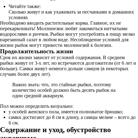
Читайте также:
Сколько живут и как ухаживать за песчанками в домашних
условиях
Необходимо вводить растительные корма. Главное, их не
перекармливать! Моллинезии любят лакомиться нитчатыми
водорослями и риччия. Рыбки могут употреблять в пищу мелко
нарезанный салат в любом виде. Несоблюдение условий для
жизни рыбок могут привести моллинезий к болезни.
Продолжительность жизни
Срок их жизни зависит от условий содержания. В среднем
рыбки живут от 3‐х лет, но встречаются долгожители (от 6 лет и
больше). Самки живут немного дольше самцов (в некоторых
случаях более двух лет).
Важно знать: что, это стайные рыбки, поэтому
количество особей должно быть десять рыбок на
один средний аквариум.
Пол можно определить визуально:
у особей женского пола, имеется полноватое брюшко;
самки достигают до 8 см в длину, а самцы мельче – всего до
6 см.
Содержание и уход, обустройство