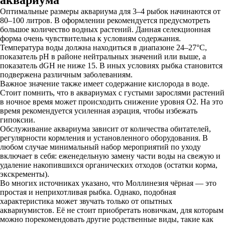
аквариума
Оптимальные размеры аквариума для 3–4 рыбок начинаются от
80–100 литров. В оформлении рекомендуется предусмотреть
большое количество водных растений. Данная селекционная
форма очень чувствительна к условиям содержания.
Температура воды должна находиться в диапазоне 24–27°C,
показатель pH в районе нейтральных значений или выше, а
показатель dGH не ниже 15. В иных условиях рыбка становится
подвержена различным заболеваниям.
Важное значение также имеет содержание кислорода в воде.
Стоит помнить, что в аквариумах с густыми зарослями растений
в ночное время может происходить снижение уровня O2. На это
время рекомендуется усиленная аэрация, чтобы избежать
гипоксии.
Обслуживание аквариума зависит от количества обитателей,
регулярности кормления и установленного оборудования. В
любом случае минимальный набор мероприятий по уходу
включает в себя: еженедельную замену части воды на свежую и
удаление накопившихся органических отходов (остатки корма,
экскременты).
Во многих источниках указано, что Моллинезия чёрная — это
простая и неприхотливая рыбка. Однако, подобная
характеристика может звучать только от опытных
аквариумистов. Её не стоит приобретать новичкам, для которым
можно порекомендовать другие родственные виды, такие как