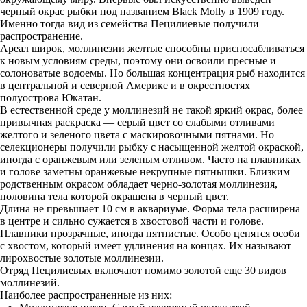
черный окрас рыбки под названием Black Molly в 1909 году.
Именно тогда вид из семейства Пецилиевые получили
распространение.
Ареал широк, моллинезии желтые способны приспосабливаться
к новым условиям среды, поэтому они освоили пресные и
солоноватые водоемы. Но большая концентрация рыб находится
в центральной и северной Америке и в окрестностях
полуострова Юкатан.
В естественной среде у моллинезий не такой яркий окрас, более
привычная раскраска — серый цвет со слабыми отливами
желтого и зеленого цвета с маскировочными пятнами. Но
селекционеры получили рыбку с насыщенной желтой окраской,
иногда с оранжевым или зеленым отливом. Часто на плавниках
и голове заметны оранжевые некрупные пятнышки. Близким
родственным окрасом обладает черно-золотая моллинезия,
половина тела которой окрашена в черный цвет.
Длина не превышает 10 см в аквариуме. Форма тела расширена
в центре и сильно сужается в хвостовой части и голове.
Плавники прозрачные, иногда пятнистые. Особо ценятся особи
с хвостом, который имеет удлинения на концах. Их называют
лирохвостые золотые моллинезии.
Отряд Пецилиевых включают помимо золотой еще 30 видов
моллинезий.
Наиболее распространенные из них: