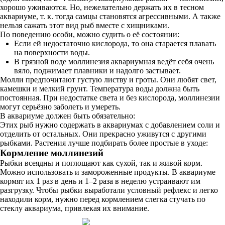
хорошо уживаются. Но, нежелательно держать их в тесном
аквариуме, т. к. тогда самцы становятся агрессивными. А также
нельзя сажать этот вид рыб вместе с хищниками.
По поведению особи, можно судить о её состоянии:
Если ей недостаточно кислорода, то она старается плавать
на поверхности воды.
В грязной воде моллинезия аквариумная ведёт себя очень
вяло, поджимает плавники и надолго застывает.
Молли предпочитают густую листву и гроты. Они любят свет,
камешки и мелкий грунт. Температура воды должна быть
постоянная. При недостатке света и без кислорода, моллинезии
могут серьёзно заболеть и умереть.
В аквариуме должен быть обязательно:
Этих рыб нужно содержать в аквариумах с добавлением соли и
отделить от остальных. Они прекрасно уживутся с другими
рыбками. Растения лучше подбирать более простые в уходе:
Кормление моллинезий
Рыбки всеядны и поглощают как сухой, так и живой корм.
Можно использовать и замороженные продукты. В аквариуме
кормят их 1 раз в день и 1–2 раза в неделю устраивают им
разгрузку. Чтобы рыбки выработали условный рефлекс и легко
находили корм, нужно перед кормлением слегка стучать по
стеклу аквариума, привлекая их внимание.