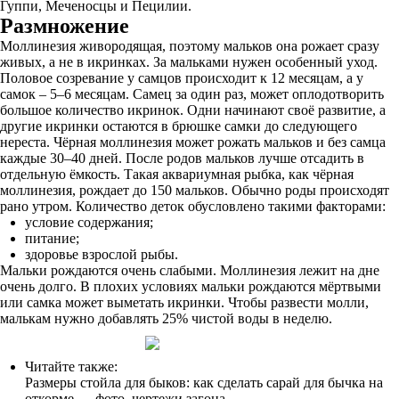
Гуппи, Меченосцы и Пецилии.
Размножение
Моллинезия живородящая, поэтому мальков она рожает сразу
живых, а не в икринках. За мальками нужен особенный уход.
Половое созревание у самцов происходит к 12 месяцам, а у
самок – 5–6 месяцам. Самец за один раз, может оплодотворить
большое количество икринок. Одни начинают своё развитие, а
другие икринки остаются в брюшке самки до следующего
нереста. Чёрная моллинезия может рожать мальков и без самца
каждые 30–40 дней. После родов мальков лучше отсадить в
отдельную ёмкость. Такая аквариумная рыбка, как чёрная
моллинезия, рождает до 150 мальков. Обычно роды происходят
рано утром. Количество деток обусловлено такими факторами:
условие содержания;
питание;
здоровье взрослой рыбы.
Мальки рождаются очень слабыми. Моллинезия лежит на дне
очень долго. В плохих условиях мальки рождаются мёртвыми
или самка может выметать икринки. Чтобы развести молли,
малькам нужно добавлять 25% чистой воды в неделю.
Читайте также:
Размеры стойла для быков: как сделать сарай для бычка на
откорме — фото, чертежи загона