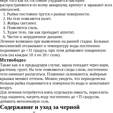
мере того как их состояние ухудшается бактерии
распространяются по всему аквариуму, крепнут и заражают всех
обитателей.
Рыбки постоянно трутся о разные поверхности.
На теле появляется налет.
Жабры светлеют.
Появляется слизь.
Худое тело, так как пропадает аппетит.
Частое и затрудненное дыхание.
Лечение возможно при выявлении на ранней стадии. Больных
моллинезий отсаживают и температуру воды постепенно
поднимают до +31 градуса, при этом добавляют поваренную
соль (на каждые 10 л по 20 г соли).
Ихтиободоз
Также как и в предыдущем случае, зараза попадает через корм,
растения, грунт. На теле появляются следы слизи, постепенно
тело начинает разлагаться. Плавники склеиваются, жаберные
крышки меняют оттенок. Можно увидеть, что периодически
больная рыбка поднимается к поверхности воды и захватывает
воздух.
Для лечения потребуется взять отдельную емкость, переселить
туда пациента, нагреть воду постепенно до +35 градусов,
добавить метиленовую соль.
Содержание и уход за черной