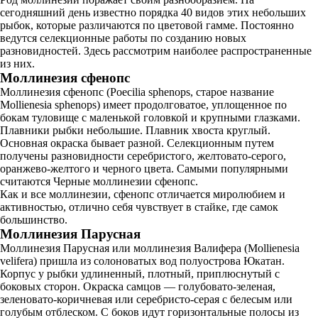
сегодняшний день известно порядка 40 видов этих небольших
рыбок, которые различаются по цветовой гамме. Постоянно
ведутся селекционные работы по созданию новых
разновидностей. Здесь рассмотрим наиболее распространенные
из них.
Моллинезия сфенопс
Моллинезия сфенопс (Poecilia sphenops, старое название
Mollienesia sphenops) имеет продолговатое, уплощенное по
бокам туловище с маленькой головкой и крупными глазками.
Плавники рыбки небольшие. Плавник хвоста круглый.
Основная окраска бывает разной. Селекционным путем
получены разновидности серебристого, желтовато-серого,
оранжево-желтого и черного цвета. Самыми популярными
считаются Черные моллинезии сфенопс.
Как и все моллинезии, сфенопс отличается миролюбием и
активностью, отлично себя чувствует в стайке, где самок
большинство.
Моллинезия Парусная
Моллинезия Парусная или моллинезия Валифера (Mollienesia
velifera) пришла из солоноватых вод полуострова Юкатан.
Корпус у рыбки удлиненный, плотный, приплюснутый с
боковых сторон. Окраска самцов — голубовато-зеленая,
зеленовато-коричневая или серебристо-серая с белесым или
голубым отблеском. С боков идут горизонтальные полосы из