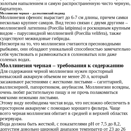
золотым напылением и самую распространенную чисто черную,
бархатную.
Моллинезия черная – далматинский подвид
Моллинезия сфенопс вырастает до 6-7 см длины, причем самки
несколько крупнее самцов. Вид тесно связан с двумя другими ‒
моллинезией латипина (Poecilia latipinna) и роскошным крупным
видом ‒ парусовидной моллинезией (Poecilia velifera), также
существуют межвидовые гибриды.
Несмотря на то, что моллинезии считаются пресноводными
рыбками, они обладают уникальной способностью замечательно
себя чувствовать и размножаться в солоноватых или даже
соленых водах.
Моллинезия черная – требования к содержанию
Для содержания черной моллинезии нужен просторный
невысокий аквариум объемом не менее 20 л, который
засаживают растениями с жесткими листьями – сагиттарией,
валлиснерией, папоротником, анубиасом. Моллинезии всеядны,
очень любят растительную пищу и не прочь полакомиться
мягкими нежными листьями.
Этому виду необходима чистая вода, что несложно обеспечить в
просторном аквариуме с помощью хорошего фильтра. Чаще
всего черная моллинезия обитает в средней и верхней областях
резервуара.
Вода должна быть жесткой, с показателями рН от 7,5 до 8,2,
допустим довольно широкий диапазон температур от 23 до 26