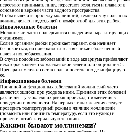
перестают принимать пищу, перестают резвиться и плавают в
основном в верхней части водного пространства.
Чтобы вылечить простуду моллинезий, температуру воды в их
жилище делают подходящей и комфортной для этих рыбок.
Инвазионные болезни
Моллинезии часто подвергаются нападениям паразитирующих
организмов.
Если в организм рыбки проникает паразит, она начинает
беспокоиться, на поверхности тела возникает болезненный
налет и новообразования.
В случае подобных заболеваний к воде аквариума прибавляют
некоторое количество малахитовой зелени или бициллина-5.
Препараты меняют состав воды и постепенно дезинфицируют
ее.
Инфекционные болезни
Причиной инфекционных заболеваний моллинезий часто
являются ошибки при уходе за ними. Признаки этих болезней
различны – у заболевших рыбок происходят изменения в
поведении и внешности. На первых этапах лечения следует
проверить температурный режим в жилище моллинезий
(повысить или понизить температуру, если это нужно) и
провести антибактериальную терапию.
Какими бывают моллинезии?
Род моллинезий поражает своим разнообразием. На