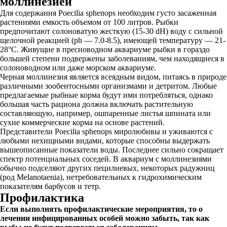
моллинезией
Для содержания Poecilia sphenops необходим густо засаженная
растениями емкость объемом от 100 литров. Рыбки
предпочитают солоноватую жесткую (15-30 dH) воду с сильной
щелочной реакцией (ph — 7.0-8.5), имеющей температуру — 21-
28°C. Живущие в пресноводном аквариуме рыбки в гораздо
большей степени подвержены заболеваниям, чем находящиеся в
солоноводном или даже морском аквариуме.
Черная моллинезия является всеядным видом, питаясь в природе
различными зообентосными организмами и детритом. Любые
предлагаемые рыбные корма будут ими потребляться, однако
большая часть рациона должна включать растительную
составляющую, например, ошпаренные листья шпината или
сухие коммерческие корма на основе растений.
Представители Poecilia sphenops миролюбивы и уживаются с
любыми нехищными видами, которые способны выдержать
вышеописанные показатели воды. Последнее сильно сокращает
спектр потенциальных соседей. В аквариум с моллинезиями
обычно подселяют других пецилиевых, некоторых радужниц
(род Melanotaenia), нетребовательных к гидрохимическим
показателям барбусов и тетр.
Профилактика
Если выполнять профилактические мероприятия, то о
лечении инфицированных особей можно забыть, так как