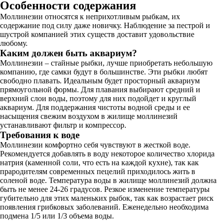
Особенности содержания
Моллинезии относятся к неприхотливым рыбкам, их
содержание под силу даже новичку. Наблюдение за пестрой и
шустрой компанией этих существ доставит удовольствие
любому.
Каким должен быть аквариум?
Моллинезии – стайные рыбки, лучше приобретать небольшую
компанию, где самки будут в большинстве. Эти рыбки любят
свободно плавать. Идеальным будет просторный аквариум
прямоугольной формы. Для плавания выбирают средний и
верхний слои воды, поэтому для них подойдет и круглый
аквариум. Для поддержания чистоты водной среды и ее
насыщения свежим воздухом в жилище моллинезий
устанавливают фильтр и компрессор.
Требования к воде
Моллинезии комфортно себя чувствуют в жесткой воде.
Рекомендуется добавлять в воду некоторое количество хлорида
натрия (каменной соли, что есть на каждой кухне), так как
прародителям современных пецелий приходилось жить в
соленой воде. Температура воды в жилище моллинезий должна
быть не менее 24-26 градусов. Резкое изменение температуры
губительно для этих маленьких рыбок, так как возрастает риск
появления грибковых заболеваний. Еженедельно необходима
подмена 1/5 или 1/3 объема воды.