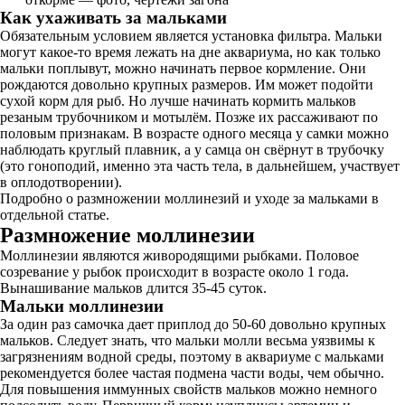
Как ухаживать за мальками
Обязательным условием является установка фильтра. Мальки
могут какое-то время лежать на дне аквариума, но как только
мальки поплывут, можно начинать первое кормление. Они
рождаются довольно крупных размеров. Им может подойти
сухой корм для рыб. Но лучше начинать кормить мальков
резаным трубочником и мотылём. Позже их рассаживают по
половым признакам. В возрасте одного месяца у самки можно
наблюдать круглый плавник, а у самца он свёрнут в трубочку
(это гоноподий, именно эта часть тела, в дальнейшем, участвует
в оплодотворении).
Подробно о размножении моллинезий и уходе за мальками в
отдельной статье.
Размножение моллинезии
Моллинезии являются живородящими рыбками. Половое
созревание у рыбок происходит в возрасте около 1 года.
Вынашивание мальков длится 35-45 суток.
Мальки моллинезии
За один раз самочка дает приплод до 50-60 довольно крупных
мальков. Следует знать, что мальки молли весьма уязвимы к
загрязнениям водной среды, поэтому в аквариуме с мальками
рекомендуется более частая подмена части воды, чем обычно.
Для повышения иммунных свойств мальков можно немного