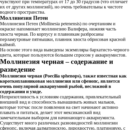
чувствуют при температурах от 17 до 30 градусов (что отличает
их от других моллинезий), но очень требовательны к чистоте
водного пространства.
Моллинезия Петен
Моллинезия Петен (Mollinesia petenensis) по очертаниям и
окраске напоминает моллинезию Валифера, нижняя часть
хвоста черная. По корпусу и плавникам разбросаны
перламутровые пятнышки, плавник хвоста обрисован красной
каймой.
На основе этого вида выведены экземпляры бархатисто-черного
цвета, которые пользуются большим спросом у аквариумистов.
Моллинезия черная – содержание и
разведение
Моллинезия черная (Poecilia sphenops), также известная как
короткоплавниковая моллинезия или сфенопс, является
очень популярной аквариумной рыбой, несложной в
содержании и уходе.
Неприхотливость к условиям содержания, привлекательный
внешний вид и способность вынашивать живых мальков,
которые тотчас после появления на свет начинают активно
плавать и питаться, делает этот мексиканский вид
замечательным выбором для начинающего аквариумиста.
Существует много различных разновидностей моллинезии
сфенопс, включая далматинскую, лирохвостую, платиновую, с