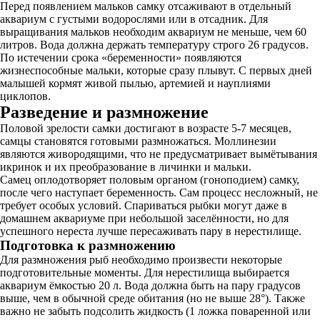
Перед появлением мальков самку отсаживают в отдельный
аквариум с густыми водорослями или в отсадник. Для
выращивания мальков необходим аквариум не меньше, чем 60
литров. Вода должна держать температуру строго 26 градусов.
По истечении срока «беременности» появляются
жизнеспособные мальки, которые сразу плывут. С первых дней
малышей кормят живой пылью, артемией и науплиями
циклопов.
Разведение и размножение
Половой зрелости самки достигают в возрасте 5-7 месяцев,
самцы становятся готовыми размножаться. Моллинезии
являются живородящими, что не предусматривает вымётывания
икринок и их преобразование в личинки и мальки.
Самец оплодотворяет половым органом (гоноподием) самку,
после чего наступает беременность. Сам процесс несложный, не
требует особых условий. Спариваться рыбки могут даже в
домашнем аквариуме при небольшой заселённости, но для
успешного нереста лучше пересаживать пару в нерестилище.
Подготовка к размножению
Для размножения рыб необходимо произвести некоторые
подготовительные моменты. Для нерестилища выбирается
аквариум ёмкостью 20 л. Вода должна быть на пару градусов
выше, чем в обычной среде обитания (но не выше 28°). Также
важно не забыть подсолить жидкость (1 ложка поваренной или