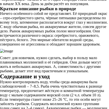
в начале XX века. День за днём растёт их популяция.
Краткое описание рыбки в природе
Ничего особенного собой не представляет. Её природный окрас
– серо-серебристого цвета, чёрные пятнышки распределены по
всему телу, затемнение располагается вокруг глаз у моллинезии.
С виду обычная рыбка, но аквариумные жители, совсем другое
дело. Рынок аквариумных рыбок полон многообразия. Они
встречаются различного окраса: серебристого, оранжевого,
пёстрого, белого. Эти мирные обитатели водной среды,
совершенно не агрессивны и обладают хорошим здоровьем.
Совет: для новичков, нужно сделать, выбор в пользу мало
плавниковых моллинезий и её гибридов. Они дольше могут
жить в небольших аквариумах. А, совместимость с другими
рыбами, делает этот вид практичным и уникальным.
Содержание и уход
Нужно контролировать воду, чтобы среда аквариума была
слабощелочной – 7–8,5. Рыба очень чувствительна к разнице
температур, предпочитает жёсткую и комнатной температуры
воду с малым содержанием морской соли (2 ч.л. объем 10 л).
Если температура станет ниже 25–26 °C, то эти особи могут
заболеть грибком. Содержать моллинезий нужно группами
(один самец на 2–4 самки). Аквариумные рыбки — моллинезии,