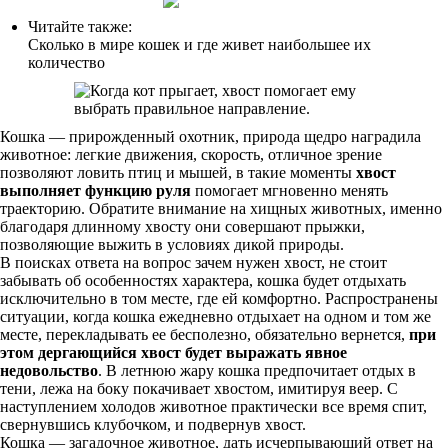
Читайте также:
Сколько в мире кошек и где живет наибольшее их
количество
Кошка — прирожденный охотник, природа щедро наградила
животное: легкие движения, скорость, отличное зрение
позволяют ловить птиц и мышей, в такие моменты
хвост
выполняет функцию руля
помогает мгновенно менять
траекторию. Обратите внимание на хищных животных, именно
благодаря длинному хвосту они совершают прыжки,
позволяющие выжить в условиях дикой природы.
В поисках ответа на вопрос зачем нужен хвост, не стоит
забывать об особенностях характера, кошка будет отдыхать
исключительно в том месте, где ей комфортно. Распространены
ситуации, когда кошка ежедневно отдыхает на одном и том же
месте, перекладывать ее бесполезно, обязательно вернется,
при
этом дергающийся хвост будет выражать явное
недовольство
. В летнюю жару кошка предпочитает отдых в
тени, лежа на боку покачивает хвостом, имитируя веер. С
наступлением холодов животное практически все время спит,
свернувшись клубочком, и подвернув хвост.
Кошка — загадочное животное, дать исчерпывающий ответ на