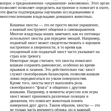
вопрос о предназначении «украшения» невозможно. Этот орган
позволяет позволяет определить настроение и помогает в охоте,
эти факты подтверждены научными исследованиями и
многочисленными владельцами домашних животных.
Кошачьи хвосты — это не просто милое украшение,
а важный инструмент общения и самовыражения.
Многие владельцы кошек замечают, как их питомцы
используют хвосты для передачи эмоций. Например,
поднятый хвост может свидетельствовать о хорошем
настроении и уверенности, в то время как
опущенный или поджатый хвост часто указывает на
страх или тревогу.
Некоторые люди считают, что хвосты помогают
кошкам сохранять равновесие, особенно во время
прыжков и лазания. Это действительно так: хвост
служит своеобразным балансиром, позволяя кошкам
ловко передвигаться по узким поверхностям.
Кроме того, хвосты могут выполнять роль
своеобразного “флага” в общении с другими
кошками. Например, в моменты агрессии или игры
хвост может принимать различные позиции и
движения, что помогает животным понять
намерения друг друга. Таким образом, хвосты — это
не только часть внешнего облика, но и важный