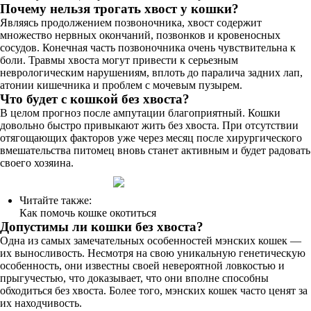
Почему нельзя трогать хвост у кошки?
Являясь продолжением позвоночника, хвост содержит
множество нервных окончаний, позвонков и кровеносных
сосудов. Конечная часть позвоночника очень чувствительна к
боли. Травмы хвоста могут привести к серьезным
неврологическим нарушениям, вплоть до паралича задних лап,
атонии кишечника и проблем с мочевым пузырем.
Что будет с кошкой без хвоста?
В целом прогноз после ампутации благоприятный. Кошки
довольно быстро привыкают жить без хвоста. При отсутствии
отягощающих факторов уже через месяц после хирургического
вмешательства питомец вновь станет активным и будет радовать
своего хозяина.
Читайте также:
Как помочь кошке окотиться
Допустимы ли кошки без хвоста?
Одна из самых замечательных особенностей мэнских кошек —
их выносливость. Несмотря на свою уникальную генетическую
особенность, они известны своей невероятной ловкостью и
прыгучестью, что доказывает, что они вполне способны
обходиться без хвоста. Более того, мэнских кошек часто ценят за
их находчивость.