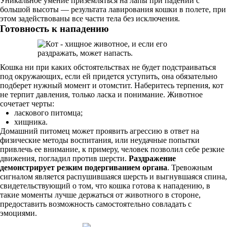
Уникальное умение приземляться на лапы при падении с
большой высоты — результата лавирования кошки в полете, при
этом задействованы все части тела без исключения.
Готовность к нападению
Кошка ни при каких обстоятельствах не будет подстраиваться
под окружающих, если ей придется уступить, она обязательно
подберет нужный момент и отомстит. Наберитесь терпения, кот
не терпит давления, только ласка и понимание. Животное
сочетает черты:
ласкового питомца;
хищника.
Домашний питомец может проявить агрессию в ответ на
физические методы воспитания, или неудачные попытки
привлечь ее внимание, к примеру, человек позволил себе резкие
движения, погладил против шерсти.
Раздражение
демонстрирует резким подергиванием органа
. Тревожным
сигналом является распушившаяся шерсть и выгнувшаяся спина,
свидетельствующий о том, что кошка готова к нападению, в
такие моменты лучше держаться от животного в стороне,
предоставить возможность самостоятельно совладать с
эмоциями.