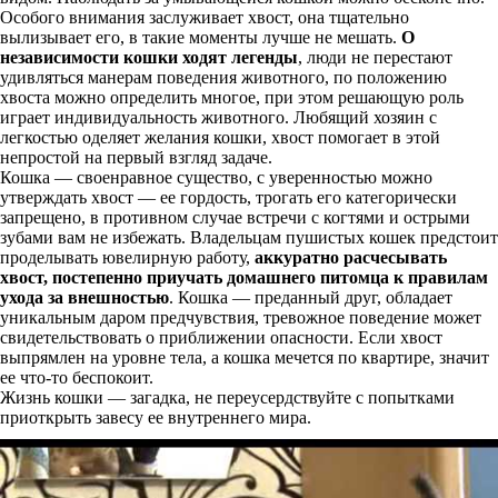
Особого внимания заслуживает хвост, она тщательно
вылизывает его, в такие моменты лучше не мешать.
О
независимости кошки ходят легенды
, люди не перестают
удивляться манерам поведения животного, по положению
хвоста можно определить многое, при этом решающую роль
играет индивидуальность животного. Любящий хозяин с
легкостью оделяет желания кошки, хвост помогает в этой
непростой на первый взгляд задаче.
Кошка — своенравное существо, с уверенностью можно
утверждать хвост — ее гордость, трогать его категорически
запрещено, в противном случае встречи с когтями и острыми
зубами вам не избежать. Владельцам пушистых кошек предстоит
проделывать ювелирную работу,
аккуратно расчесывать
хвост, постепенно приучать домашнего питомца к правилам
ухода за внешностью
. Кошка — преданный друг, обладает
уникальным даром предчувствия, тревожное поведение может
свидетельствовать о приближении опасности. Если хвост
выпрямлен на уровне тела, а кошка мечется по квартире, значит
ее что-то беспокоит.
Жизнь кошки — загадка, не переусердствуйте с попытками
приоткрыть завесу ее внутреннего мира.