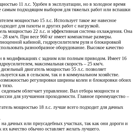
остью 11 л.с. Удобен в эксплуатации, но в холодное время
о не самым подходящим выбором для тяжелых работ или вспашки
телем мощностью 15 л.с. Использует такое же навесное
одходит для пахоты и других работ с нагрузкой.
ель мощностью 22 л.с. и эффективная система охлаждения. Она
 28 км/ч. При весе 960 кг имеет компактные размеры.
лноценной кабиной, гидроусилителем руля и блокировкой
пользовать разнообразное оборудование. Высокое качество
ен в модификациях с задним или полным приводом. Имеет 16
дроусилителем, максимальная скорость – 25 км/ч.
дизельный двигатель мощностью 55 л.с. позволяет
ьзуется как в сельском, так и в коммунальном хозяйстве.
возможностью регулировки ширины колеи и блокировки обоих
 тихо.
 сиденьем облегчает управление. Вал отбора мощности и
смиссии для улучшения проходимости. Главное преимущество –
тель мощностью 18 л.с. лучше всего подходит для дачных
.
 на дачных или приусадебных участках, так как они дороги и
 их качество обычно оставляет желать лучшего.