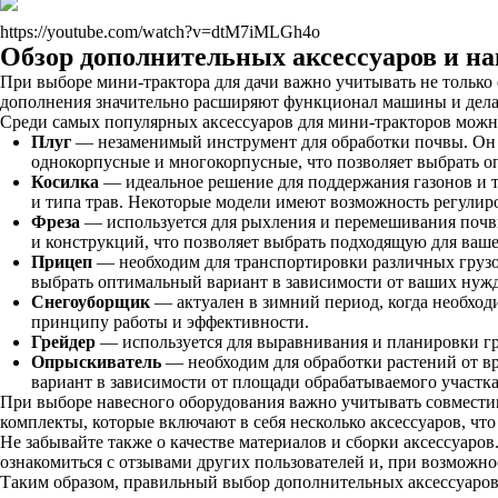
https://youtube.com/watch?v=dtM7iMLGh4o
Обзор дополнительных аксессуаров и на
При выборе мини-трактора для дачи важно учитывать не только 
дополнения значительно расширяют функционал машины и делают
Среди самых популярных аксессуаров для мини-тракторов можн
Плуг
— незаменимый инструмент для обработки почвы. Он п
однокорпусные и многокорпусные, что позволяет выбрать оп
Косилка
— идеальное решение для поддержания газонов и т
и типа трав. Некоторые модели имеют возможность регулиро
Фреза
— используется для рыхления и перемешивания почв
и конструкций, что позволяет выбрать подходящую для ваше
Прицеп
— необходим для транспортировки различных грузов
выбрать оптимальный вариант в зависимости от ваших нужд
Снегоуборщик
— актуален в зимний период, когда необход
принципу работы и эффективности.
Грейдер
— используется для выравнивания и планировки гру
Опрыскиватель
— необходим для обработки растений от вр
вариант в зависимости от площади обрабатываемого участка
При выборе навесного оборудования важно учитывать совмести
комплекты, которые включают в себя несколько аксессуаров, ч
Не забывайте также о качестве материалов и сборки аксессуар
ознакомиться с отзывами других пользователей и, при возможно
Таким образом, правильный выбор дополнительных аксессуаров