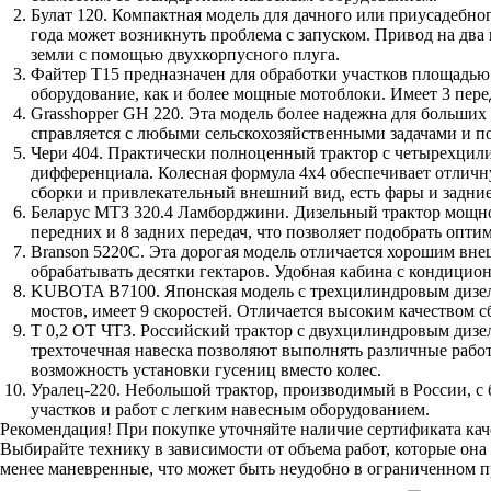
Булат 120. Компактная модель для дачного или приусадебно
года может возникнуть проблема с запуском. Привод на два
земли с помощью двухкорпусного плуга.
Файтер Т15 предназначен для обработки участков площадью
оборудование, как и более мощные мотоблоки. Имеет 3 перед
Grasshopper GH 220. Эта модель более надежна для больших
справляется с любыми сельскохозяйственными задачами и под
Чери 404. Практически полноценный трактор с четырехцил
дифференциала. Колесная формула 4х4 обеспечивает отличну
сборки и привлекательный внешний вид, есть фары и задние
Беларус МТЗ 320.4 Ламборджини. Дизельный трактор мощнос
передних и 8 задних передач, что позволяет подобрать опт
Branson 5220C. Эта дорогая модель отличается хорошим вн
обрабатывать десятки гектаров. Удобная кабина с кондицион
KUBOTA B7100. Японская модель с трехцилиндровым дизел
мостов, имеет 9 скоростей. Отличается высоким качеством с
Т 0,2 ОТ ЧТЗ. Российский трактор с двухцилиндровым дизе
трехточечная навеска позволяют выполнять различные работ
возможность установки гусениц вместо колес.
Уралец-220. Небольшой трактор, производимый в России, с
участков и работ с легким навесным оборудованием.
Рекомендация! При покупке уточняйте наличие сертификата каче
Выбирайте технику в зависимости от объема работ, которые она
менее маневренные, что может быть неудобно в ограниченном пр