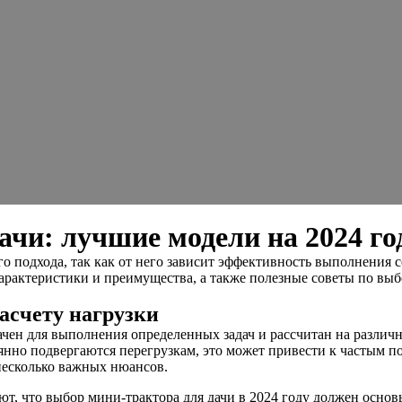
чи: лучшие модели на 2024 го
о подхода, так как от него зависит эффективность выполнения с
рактеристики и преимущества, а также полезные советы по выб
асчету нагрузки
чен для выполнения определенных задач и рассчитан на различн
оянно подвергаются перегрузкам, это может привести к частым п
 несколько важных нюансов.
ют, что выбор мини-трактора для дачи в 2024 году должен осно