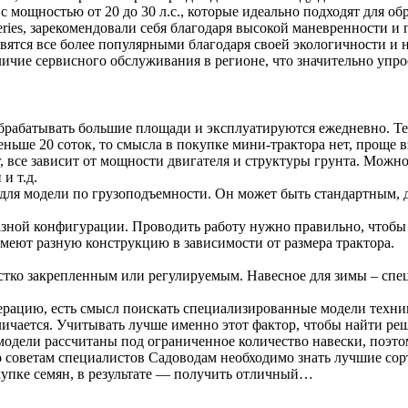
 мощностью от 20 до 30 л.с., которые идеально подходят для о
 Series, зарекомендовали себя благодаря высокой маневренности 
ановятся все более популярными благодаря своей экологичности 
личие сервисного обслуживания в регионе, что значительно упро
обрабатывать большие площади и эксплуатируются ежедневно. Те
еньше 20 соток, то смысла в покупке мини-трактора нет, проще 
, все зависит от мощности двигателя и структуры грунта. Можн
и т.д.
 для модели по грузоподъемности. Он может быть стандартным,
зной конфигурации. Проводить работу нужно правильно, чтобы 
имеют разную конструкцию в зависимости от размера трактора.
естко закрепленным или регулируемым. Навесное для зимы – с
перацию, есть смысл поискать специализированные модели техни
ичается. Учитывать лучше именно этот фактор, чтобы найти реш
модели рассчитаны под ограниченное количество навески, поэто
 советам специалистов Садоводам необходимо знать лучшие сорта
упке семян, в результате — получить отличный…