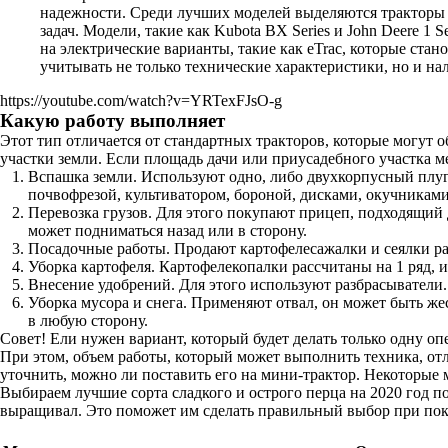
надежности. Среди лучших моделей выделяются тракторы с
задач. Модели, такие как Kubota BX Series и John Deere 1
на электрические варианты, такие как eTrac, которые ст
учитывать не только технические характеристики, но и на
https://youtube.com/watch?v=YRTexFJsO-g
Какую работу выполняет
Этот тип отличается от стандартных тракторов, которые могут 
участки земли. Если площадь дачи или приусадебного участка м
Вспашка земли. Используют одно, либо двухкорпусный плуг
почвофрезой, культиватором, бороной, дисками, окучниками 
Перевозка грузов. Для этого покупают прицеп, подходящий
может подниматься назад или в сторону.
Посадочные работы. Продают картофелесажалки и сеялки ра
Уборка картофеля. Картофелекопалки рассчитаны на 1 ряд, 
Внесение удобрений. Для этого используют разбрасыватели.
Уборка мусора и снега. Применяют отвал, он может быть ж
в любую сторону.
Совет! Ели нужен вариант, который будет делать только одну о
При этом, объем работы, который может выполнить техника, отл
уточнить, можно ли поставить его на мини-трактор. Некоторые 
Выбираем лучшие сорта сладкого и острого перца на 2020 год по
выращивал. Это поможет им сделать правильный выбор при пок