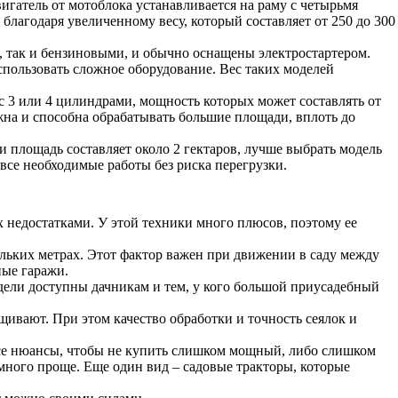
вигатель от мотоблока устанавливается на раму с четырьмя
благодаря увеличенному весу, который составляет от 250 до 300
, так и бензиновыми, и обычно оснащены электростартером.
пользовать сложное оборудование. Вес таких моделей
 3 или 4 цилиндрами, мощность которых может составлять от
ежна и способна обрабатывать большие площади, вплоть до
 площадь составляет около 2 гектаров, лучше выбрать модель
все необходимые работы без риска перегрузки.
 недостатками. У этой техники много плюсов, поэтому ее
ольких метрах. Этот фактор важен при движении в саду между
ные гаражи.
одели доступны дачникам и тем, у кого большой приусадебный
щивают. При этом качество обработки и точность сеялок и
все нюансы, чтобы не купить слишком мощный, либо слишком
амного проще. Еще один вид – садовые тракторы, которые