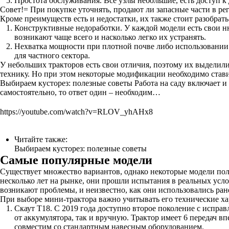
Простота обслуживания. Все узлы небольшие, есть доступ к
Совет!= При покупке уточнять, продают ли запасные части в рег
Кроме преимуществ есть и недостатки, их также стоит разобрать
Конструктивные недоработки. У каждой модели есть свои ню
возникают чаще всего и насколько легко их устранять.
Нехватка мощности при плотной почве либо использовании 
для частного сектора.
У небольших тракторов есть свои отличия, поэтому их выделил
технику. Но при этом некоторые модификации необходимо стави
Выбираем кусторез: полезные советы Работа на саду включает и 
самостоятельно, то ответ один – необходим…
https://youtube.com/watch?v=RLOV_yhAHx8
Читайте также:
Выбираем кусторез: полезные советы
Самые популярные модели
Существует множество вариантов, однако некоторые модели по
несколько лет на рынке, они прошли испытания в реальных усл
возникают проблемы, и неизвестно, как они использовались ран
При выборе мини-трактора важно учитывать его технические ха
Скаут Т18. С 2019 года доступно второе поколение с испра
от аккумулятора, так и вручную. Трактор имеет 6 передач в
совместим со стандартным навесным оборудованием.