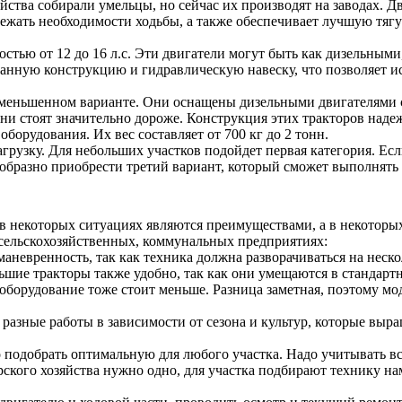
йства собирали умельцы, но сейчас их производят на заводах. Д
ежать необходимости ходьбы, а также обеспечивает лучшую тягу 
тью от 12 до 16 л.с. Эти двигатели могут быть как дизельными
анную конструкцию и гидравлическую навеску, что позволяет ис
меньшенном варианте. Они оснащены дизельными двигателями с
 они стоят значительно дороже. Конструкция этих тракторов над
оборудования. Их вес составляет от 700 кг до 2 тонн.
узку. Для небольших участков подойдет первая категория. Если
образно приобрести третий вариант, который сможет выполнять 
в некоторых ситуациях являются преимуществами, а в некоторых
в сельскохозяйственных, коммунальных предприятиях:
аневренность, так как техника должна разворачиваться на неск
ьшие тракторы также удобно, так как они умещаются в стандарт
оборудование тоже стоит меньше. Разница заметная, поэтому м
разные работы в зависимости от сезона и культур, которые выра
о подобрать оптимальную для любого участка. Надо учитывать 
ерского хозяйства нужно одно, для участка подбирают технику н