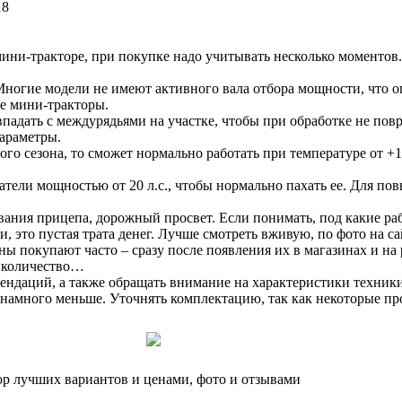
ини-тракторе, при покупке надо учитывать несколько моментов.
ногие модели не имеют активного вала отбора мощности, что ог
се мини-тракторы.
падать с междурядьями на участке, чтобы при обработке не пов
параметры.
го сезона, то сможет нормально работать при температуре от +1
гатели мощностью от 20 л.с., чтобы нормально пахать ее. Для 
ания прицепа, дорожный просвет. Если понимать, под какие раб
, это пустая трата денег. Лучше смотреть вживую, по фото на са
 покупают часто – сразу после появления их в магазинах и на 
и количество…
ендаций, а также обращать внимание на характеристики техники
намного меньше. Уточнять комплектацию, так как некоторые пр
ор лучших вариантов и ценами, фото и отзывами