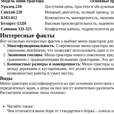
Модель мини-трактора
Основные п
Уралец-220
Доступная цена, простота в обслужив
Синтай-220
Мощный двигатель, полный привод, ш
КМЗ-012
Компактность, маневренность, эконом
Беларус-132Н
Высокая производительность, надежнос
Catmann XD-325
Комфортная кабина, гидроусилитель р
Интересные факты
Вот несколько интересных фактов о выборе мини-тракторов для 
Многофункциональность
: Современные мини-тракторы мог
сменными attachments, что позволяет использовать один и то
Экономия топлива
: Мини-тракторы нового поколения, пре
сравнению с традиционными большими тракторами. Это дела
Компактные размеры и маневренность
: Мини-тракторы и
между деревьями и кустарниками, что делает их идеальным
возможностью работы в узких местах.
Виды
Мини-тракторы классифицируются на три основные категории в 
определенных задач, а цены на них могут значительно различа
Рассмотрим основные типы техники:
Читайте также:
Чем отличается мини йорк от стандартного йорка – плюсы 