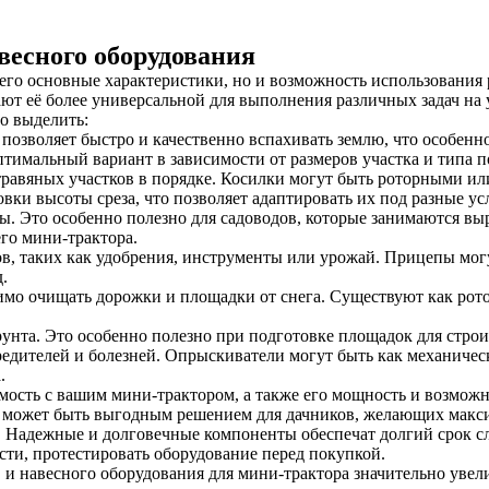
весного оборудования
его основные характеристики, но и возможность использования 
 её более универсальной для выполнения различных задач на у
о выделить:
озволяет быстро и качественно вспахивать землю, что особенн
тимальный вариант в зависимости от размеров участка и типа п
равяных участков в порядке. Косилки могут быть роторными ил
вки высоты среза, что позволяет адаптировать их под разные ус
ы. Это особенно полезно для садоводов, которые занимаются 
го мини-трактора.
, таких как удобрения, инструменты или урожай. Прицепы могу
.
имо очищать дорожки и площадки от снега. Существуют как рото
нта. Это особенно полезно при подготовке площадок для строит
едителей и болезней. Опрыскиватели могут быть как механическ
.
мость с вашим мини-трактором, а также его мощность и возмож
то может быть выгодным решением для дачников, желающих макс
ов. Надежные и долговечные компоненты обеспечат долгий срок 
сти, протестировать оборудование перед покупкой.
 и навесного оборудования для мини-трактора значительно уве