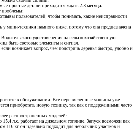
т можно своими силами.
мые простые детали приходится ждать 2-3 месяца.
т проблемы:
 отзывы пользователей, чтобы понимать, какие неисправности
 у мини-техники намного ниже, потому что она предназначена
 Водительского удостоверения на сельскохозяйственную
жны быть световые элементы и сигнал.
если возникает вопрос, чем подстричь деревья быстро, удобно и
 простоте в обслуживании. Все перечисленные машины уже
тся приобретать новую технику, так как с подержанными часто
олее распространенных моделей:
5,4 л.с. работает на дизельном топливе. Запуск возможен как
ом 116 кг он идеально подходит для небольших участков и