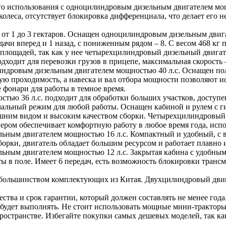
го использования с одноцилиндровым дизельным двигателем мощн
 колеса, отсутствует блокировка дифференциала, что делает ег
 от 1 до 3 гектаров. Оснащен одноцилиндровым дизельным двига
ачи вперед и 1 назад, с пониженным рядом – 8. С весом 468 кг п
 площадей, так как у нее четырехцилиндровый дизельный двигат
ходит для перевозки грузов в прицепе, максимальная скорость –
индровым дизельным двигателем мощностью 40 л.с. Оснащен по
ю проходимость, а навеска и вал отбора мощности позволяют ис
 фонари для работы в темное время.
тью 36 л.с. подходит для обработки больших участков, доступ
имальный режим для любой работы. Оснащен кабиной и рулем с ги
ешним видом и высоким качеством сборки. Четырехцилиндровый 
ером обеспечивает комфортную работу в любое время года, испол
ьным двигателем мощностью 16 л.с. Компактный и удобный, с 
борки, двигатель обладает большим ресурсом и работает плавно и
льным двигателем мощностью 12 л.с. Закрытая кабина с удобным
ы в поле. Имеет 6 передач, есть возможность блокировки тран
 большинством комплектующих из Китая. Двухцилиндровый двига
ства и срок гарантии, который должен составлять не менее года
 будет выполнять. Не стоит использовать мощные мини-тракторы
остранстве. Избегайте покупки самых дешевых моделей, так как