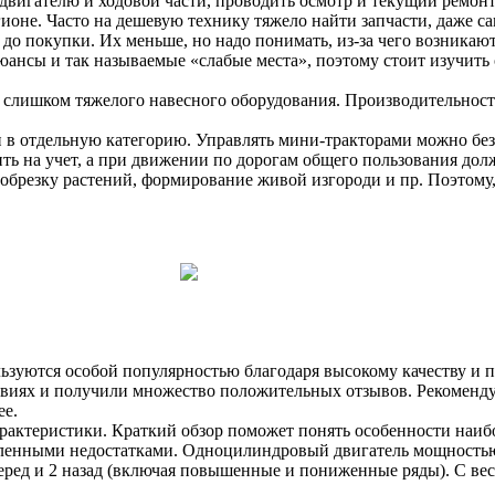
 двигателю и ходовой части, проводить осмотр и текущий ремон
ионе. Часто на дешевую технику тяжело найти запчасти, даже са
 до покупки. Их меньше, но надо понимать, из-за чего возникаю
ансы и так называемые «слабые места», поэтому стоит изучить
слишком тяжелого навесного оборудования. Производительность
и в отдельную категорию. Управлять мини-тракторами можно без
ть на учет, а при движении по дорогам общего пользования дол
обрезку растений, формирование живой изгороди и пр. Поэтому, 
льзуются особой популярностью благодаря высокому качеству и
овиях и получили множество положительных отзывов. Рекомендуе
ее.
рактеристики. Краткий обзор поможет понять особенности наиб
вленными недостатками. Одноцилиндровый двигатель мощностью 1
перед и 2 назад (включая повышенные и пониженные ряды). С вес