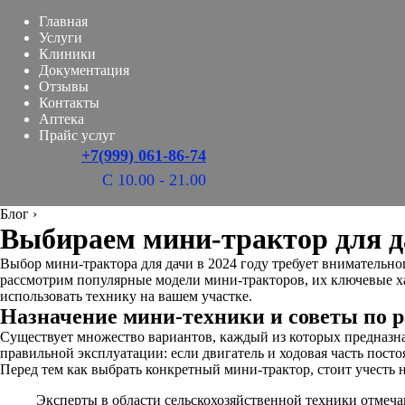
Главная
Услуги
Клиники
Документация
Отзывы
Контакты
Аптека
Прайс услуг
+7(999) 061-86-74
С 10.00 - 21.00
Блог
›
Выбираем мини-трактор для да
Выбор мини-трактора для дачи в 2024 году требует внимательног
рассмотрим популярные модели мини-тракторов, их ключевые ха
использовать технику на вашем участке.
Назначение мини-техники и советы по р
Существует множество вариантов, каждый из которых предназна
правильной эксплуатации: если двигатель и ходовая часть пост
Перед тем как выбрать конкретный мини-трактор, стоит учесть
Эксперты в области сельскохозяйственной техники отмеча