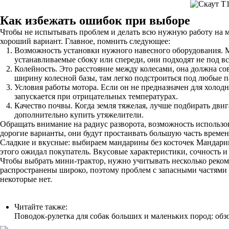
Как избежать ошибок при выборе
Чтобы не испытывать проблем и делать всю нужную работу на м
хороший вариант. Главное, помнить следующее:
Возможность установки нужного навесного оборудования. М
устанавливаемые сбоку или спереди, они подходят не под в
Колейность. Это расстояние между колесами, она должна сов
ширину колесной базы, там легко подстроиться под любые 
Условия работы мотора. Если он не предназначен для холодно
запускается при отрицательных температурах.
Качество почвы. Когда земля тяжелая, лучше подбирать дви
дополнительно купить утяжелители.
Обращать внимание на радиус разворота, возможность использов
дорогие варианты, они будут простаивать большую часть времени
Сладкие и вкусные: выбираем мандарины без косточек Мандарины
этого ожидал покупатель. Вкусовые характеристики, сочность 
Чтобы выбрать мини-трактор, нужно учитывать несколько реком
распространены широко, поэтому проблем с запасными частями 
некоторые нет.
Читайте также:
Поводок-рулетка для собак больших и маленьких пород: обз