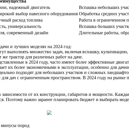
реимущества
ании, надежный двигатель
Вспашка небольших участ
ирокий выбор навесного оборудования
Обработка средних участ
ичный расход топлива
Работа в ограниченном 
ть, универсальность
Вспашка больших участко
уля, современный дизайн
Длительные работы, обр
дачи и лучших моделях на 2024 год:
ут выполнять множество задач, включая вспашку, культивацию,
т же трактор для различных работ на даче.
дставленные в 2024 году, часто имеют более эффективные двига
ет их более экономичными в эксплуатации, особенно для дачни
деально подходят для небольших участков и сложных ландшафто
и для дач с ограниченным пространством. В 2024 году на рынке
зависимости от их конструкции, габаритов и мощности. Каждая
ться. Поэтому важно заранее планировать бюджет и выбирать м
и минусы пород