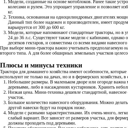
Модели, созданные на основе мотоблоков. Ранее такие устро
колесами и рулем. Это упрощает управление и позволяет изб
кг.
Техника, основанная на одноцилиндровых двигателях мощнос
Данный тип более надежен и производителен, имеет продум
варьируется от 300 до 600 кг.
Модели, которые напоминают стандартные тракторы, но в у
24 до 36 л.с. Существуют также модели с кабинами, однако
десятков гектаров, и совместима со всеми видами навесного 
При выборе мини-трактора важно учитывать предполагаемую нагр
второго типа. А для более обширных земельных участков целесо
Плюсы и минусы техники
Трактора для домашнего хозяйства имеют особенности, которые 
используют не только на дачах, но и в фермерских хозяйствах, 
Небольшие размеры. В маленьком дворе или огороде важна м
деревьями, либо в насаждениях кустарников. Хранить небол
Низкая цена. Мини-техника дешевле стандартной, навесное 
участок.
Большое количество навесного оборудования. Можно делать 
другой навески будут на порядок ниже.
Модели с разными характеристиками. Их очень много, легк
слабый вариант. Все зависит от размеров участка, для ферм
должны проходить под деревьями.