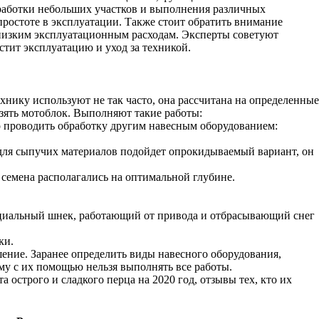
бработки небольших участков и выполнения различных
и простоте в эксплуатации. Также стоит обратить внимание
и низким эксплуатационным расходам. Эксперты советуют
стит эксплуатацию и уход за техникой.
хнику используют не так часто, она рассчитана на определенные
взять мотоблок. Выполняют такие работы:
о проводить обработку другим навесным оборудованием:
 для сыпучих материалов подойдет опрокидываемый вариант, он
семена располагались на оптимальной глубине.
пециальный шнек, работающий от привода и отбрасывающий снег
ки.
ение. Заранее определить виды навесного оборудования,
му с их помощью нельзя выполнять все работы.
 острого и сладкого перца на 2020 год, отзывы тех, кто их