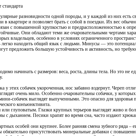
лярные разновидности одной породы, и у каждой из них есть с
и в квартире и позволяет брать с собой в поездки. Их вес обычн
вязан с повышенной хрупкостью и предрасположенностью к опр
 устойчивые. Они обладают теми же очаровательными чертами хар
торых владельцев, особенно в условиях ограниченного пространс
легко находить общий язык с людьми. Минусы — это потенциал
могут предложить большую устойчивость и активность, но требу
одимо начинать с размеров: веса, роста, длины тела. Но это не 
у.
 у этих собачек укороченная, нос забавно вздернут. Череп отли
глядят очень мило. Особенно очаровательны собачки, у которых 
а мини-собачек выглядят выпученными. Это опасно для здоровья 
ческого конъюнктивита.
или глуповатым. Глазки крупных терьеров выглядят живо и бол
 с дыханием. Песики храпят во время сна, часто издают хрюкаю
ртных особей они крупнее. Более ранняя смена зубного ряда – 
ны обязательно присутствовать минеральные добавки с повышен