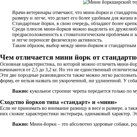
Врачи-ветеринары отмечают, что мини-йорки и стандартны
размеру и легче, что делает его более удобным для жизни
Стандартные йорки, в свою очередь, обладают более крепк
Среди плюсов мини-йорков можно выделить их дружелюбны
предрасположенность к стоматологическим проблемам и за
и легче переносят физическую активность.
Таким образом, выбор между мини-йорком и стандартным й
Чем отличается мини йорк от стандартно
Основная характеристика, по которой можно отличить мини-йорка
начинаются от 2,5 до 3,2 кг. Но это не единственный отличител
Эти две породные разновидности также можно легко распознать 
форму, ее нельзя назвать ни укороченной, ни удлиненной. У со
Важно:
кукольное строение черепа передается только по 
Сходство йорков типа «стандарт» и «мини»
Если не принимать во внимание разницу в весе и размере, а так
них схожие характеристики экстерьера, одинаковый характер. 
Важно:
Мини-йорки – это абсолютно здоровые собаки, ро