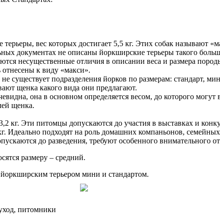
терьеры, вес которых достигает 5,5 кг. Этих собак называют «
альных документах не описаны йоркширские терьеры такого больш
ются несущественные отличия в описании веса и размера пород
ь отнесены к виду «макси».
 не существует подразделения йорков по размерам: стандарт, м
вают щенка какого вида они предлагают.
евидна, она в основном определяется весом, до которого могут
лей щенка.
 3,2 кг. Эти питомцы допускаются до участия в выставках и конк
 кг. Идеально подходят на роль домашних компаньонов, семейны
опускаются до разведения, требуют особенного внимательного от
осятся размеру – средний.
у йоркширским терьером мини и стандартом.
 уход, питомники