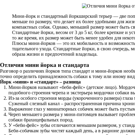
Мини-йорк и стандартный йоркширский терьер — две попу
меньше по размеру, что делает их более удобными для жизн
компактных собак. Однако, меньший размер может быть с
Стандартные йорки, весом от 3 до 5 кг, более крепкие и
то же время, их размер может быть менее удобен для неко
Плюсы мини-йорков — это их мобильность и возможность 
тщательного ухода. Стандартные йорки, в свою очередь, 
образа жизни и предпочтений владельца.
Отличия мини йорка и стандарта
Разговор о различиях йорков типа стандарт и мини-йорков необх
точно определить принадлежность собаки к тому или иному вид
Йорк «мини» и «стандарт» – разница
Мини-йорков называют «беби-фейс» (детское лицо). Мордочка
подобного строения черепа и экстерьера мордочки собаки вы
Из-за особого строения морды (укороченного размера) глаз
Суженый слезный канал – распространенная причина хрони
Выражение глаз у миниатюрных собачек может быть пустым 
Череп меньшего размера у мини-питомцев вызывает проблемы
собаки брахицефальных пород.
У «беби-фейс» зубы отличаются меньшим размером, у станда
Беби-собачкам зубы чистят каждый день, а в рационе долж