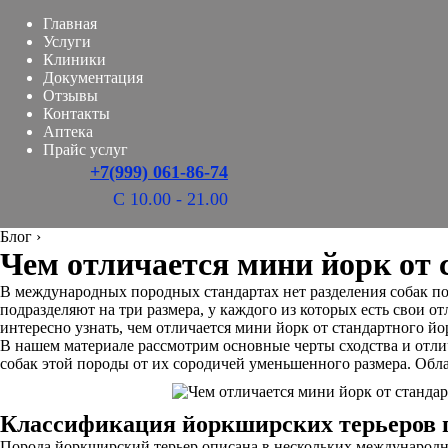
Главная
Услуги
Клиники
Документация
Отзывы
Контакты
Аптека
Прайс услуг
+7(999) 061-86-74
С 10.00 - 21.00
Блог
›
Чем отличается мини йорк от 
В международных породных стандартах нет разделения собак пор
подразделяют на три размера, у каждого из которых есть свои о
интересно узнать, чем отличается мини йорк от стандартного йо
В нашем материале рассмотрим основные черты сходства и отли
собак этой породы от их сородичей уменьшенного размера. Обл
Классификация йоркширских терьеров 
Порода йоркширский терьер описана в нескольких международн