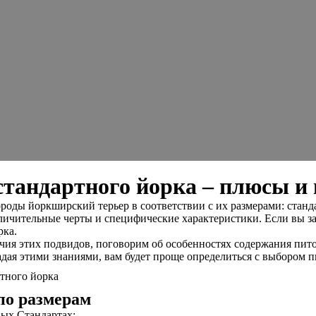
стандартного йорка – плюсы и
оды йоркширский терьер в соответствии с их размерами: станда
тличительные черты и специфические характеристики. Если вы за
рка.
чия этих подвидов, поговорим об особенностях содержания пит
адая этими знаниями, вам будет проще определиться с выбором 
по размерам
ых Стандартах: