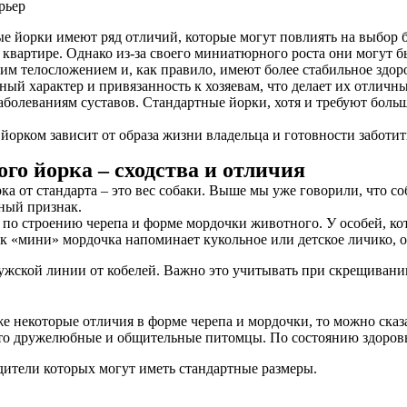
е йорки имеют ряд отличий, которые могут повлиять на выбор 
 в квартире. Однако из-за своего миниатюрного роста они могут 
им телосложением и, как правило, имеют более стабильное здор
й характер и привязанность к хозяевам, что делает их отлич
болеваниям суставов. Стандартные йорки, хотя и требуют больш
орком зависит от образа жизни владельца и готовности заботить
го йорка – сходства и отличия
 от стандарта – это вес собаки. Выше мы уже говорили, что соб
ьный признак.
по строению черепа и форме мордочки животного. У особей, кот
бак «мини» мордочка напоминает кукольное или детское личико, 
мужской линии от кобелей. Важно это учитывать при скрещивани
же некоторые отличия в форме черепа и мордочки, то можно сказ
Это дружелюбные и общительные питомцы. По состоянию здоровь
дители которых могут иметь стандартные размеры.