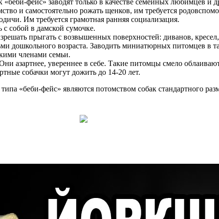
к «беби-фейс» заводят только в качестве семейных любимцев и 
тво и самостоятельно рожать щенков, им требуется родовспомож
одичи. Им требуется грамотная ранняя социализация.
 с собой в дамской сумочке.
зрешать прыгать с возвышенных поверхностей: диванов, кресел,
ми дошкольного возраста. Заводить миниатюрных питомцев в так
ькими членами семьи.
 Они азартнее, увереннее в себе. Такие питомцы смело облаиваю
тные собачки могут дожить до 14-20 лет.
типа «беби-фейс» являются потомством собак стандартного разм