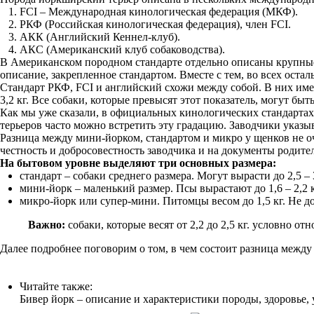
FCI – Международная кинологическая федерация (МКФ).
РКФ (Российская кинологическая федерация), член FCI.
АКК (Английский Кеннел-клуб).
АКС (Американский клуб собаководства).
В Американском породном стандарте отдельно описаны крупные 
описание, закрепленное стандартом. Вместе с тем, во всех ост
Стандарт РКФ, FCI и английский схожи между собой. В них име
3,2 кг. Все собаки, которые превысят этот показатель, могут быт
Как мы уже сказали, в официальных кинологических стандартах
терьеров часто можно встретить эту градацию. Заводчики указы
Разница между мини-йорком, стандартом и микро у щенков не оч
честность и добросовестность заводчика и на документы родите
На бытовом уровне выделяют три основных размера:
стандарт – собаки среднего размера. Могут вырасти до 2,5 –
мини-йорк – маленький размер. Псы вырастают до 1,6 – 2,2
микро-йорк или супер-мини. Питомцы весом до 1,5 кг. Не д
Важно:
собаки, которые весят от 2,2 до 2,5 кг. условно отн
Далее подробнее поговорим о том, в чем состоит разница межд
Читайте также:
Бивер йорк – описание и характеристики породы, здоровье,