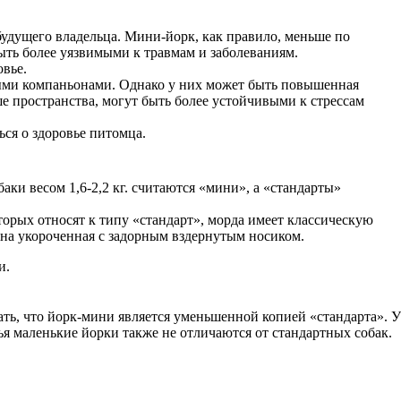
будущего владельца. Мини-йорк, как правило, меньше по
быть более уязвимыми к травмам и заболеваниям.
овье.
ными компаньонами. Однако у них может быть повышенная
е пространства, могут быть более устойчивыми к стрессам
ся о здоровье питомца.
аки весом 1,6-2,2 кг. считаются «мини», а «стандарты»
орых относят к типу «стандарт», морда имеет классическую
она укороченная с задорным вздернутым носиком.
и.
ать, что йорк-мини является уменьшенной копией «стандарта». У
я маленькие йорки также не отличаются от стандартных собак.