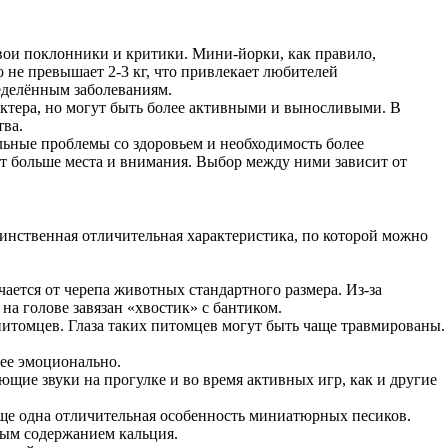
вои поклонники и критики. Мини-йорки, как правило,
о не превышает 2-3 кг, что привлекает любителей
еделённым заболеваниям.
актера, но могут быть более активными и выносливыми. В
тва.
ьные проблемы со здоровьем и необходимость более
ют больше места и внимания. Выбор между ними зависит от
единственная отличительная характеристика, по которой можно
чается от черепа животных стандартного размера. Из-за
на голове завязан «хвостик» с бантиком.
питомцев. Глаза таких питомцев могут быть чаще травмированы.
ее эмоционально.
щие звуки на прогулке и во время активных игр, как и другие
еще одна отличительная особенность миниатюрных песиков.
ным содержанием кальция.