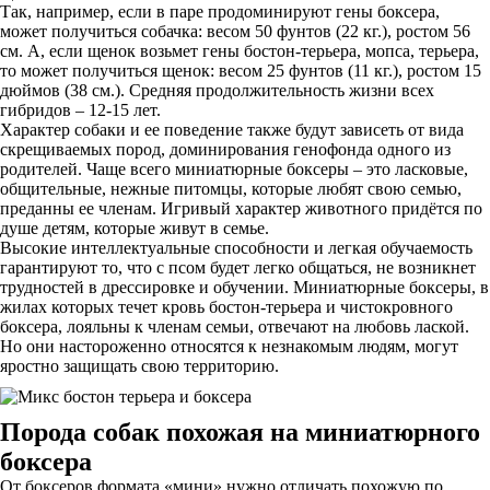
Так, например, если в паре продоминируют гены боксера,
может получиться собачка: весом 50 фунтов (22 кг.), ростом 56
см. А, если щенок возьмет гены бостон-терьера, мопса, терьера,
то может получиться щенок: весом 25 фунтов (11 кг.), ростом 15
дюймов (38 см.). Средняя продолжительность жизни всех
гибридов – 12-15 лет.
Характер собаки и ее поведение также будут зависеть от вида
скрещиваемых пород, доминирования генофонда одного из
родителей. Чаще всего миниатюрные боксеры – это ласковые,
общительные, нежные питомцы, которые любят свою семью,
преданны ее членам. Игривый характер животного придётся по
душе детям, которые живут в семье.
Высокие интеллектуальные способности и легкая обучаемость
гарантируют то, что с псом будет легко общаться, не возникнет
трудностей в дрессировке и обучении. Миниатюрные боксеры, в
жилах которых течет кровь бостон-терьера и чистокровного
боксера, лояльны к членам семьи, отвечают на любовь лаской.
Но они настороженно относятся к незнакомым людям, могут
яростно защищать свою территорию.
Порода собак похожая на миниатюрного
боксера
От боксеров формата «мини» нужно отличать похожую по