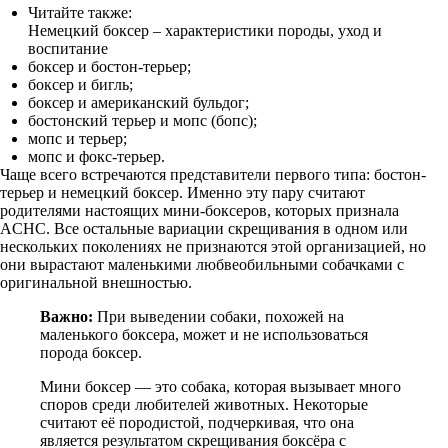
Читайте также:
Немецкий боксер – характеристики породы, уход и
воспитание
боксер и бостон-терьер;
боксер и бигль;
боксер и американский бульдог;
бостонский терьер и мопс (бопс);
мопс и терьер;
мопс и фокс-терьер.
Чаще всего встречаются представители первого типа: бостон-
терьер и немецкий боксер. Именно эту пару считают
родителями настоящих мини-боксеров, которых признала
ACHC. Все остальные вариации скрещивания в одном или
нескольких поколениях не признаются этой организацией, но
они вырастают маленькими любвеобильными собачками с
оригинальной внешностью.
Важно:
При выведении собаки, похожей на
маленького боксера, может и не использоваться
порода боксер.
Мини боксер — это собака, которая вызывает много
споров среди любителей животных. Некоторые
считают её породистой, подчеркивая, что она
является результатом скрещивания боксёра с