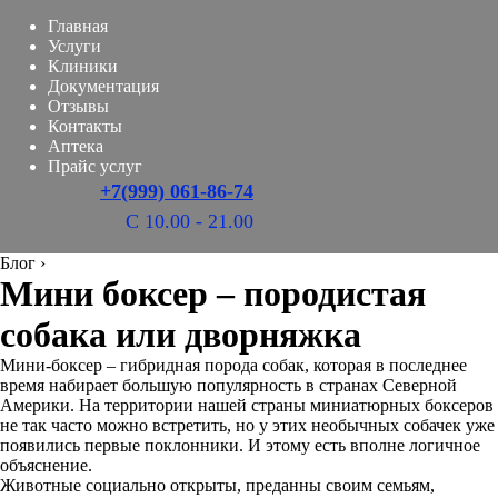
Главная
Услуги
Клиники
Документация
Отзывы
Контакты
Аптека
Прайс услуг
+7(999) 061-86-74
С 10.00 - 21.00
Блог
›
Мини боксер – породистая
собака или дворняжка
Мини-боксер – гибридная порода собак, которая в последнее
время набирает большую популярность в странах Северной
Америки. На территории нашей страны миниатюрных боксеров
не так часто можно встретить, но у этих необычных собачек уже
появились первые поклонники. И этому есть вполне логичное
объяснение.
Животные социально открыты, преданны своим семьям,