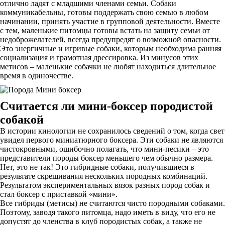
отлично ладят с младшими членами семьи. Собаки
коммуникабельны, готовы поддержать свою семью в любом
начинании, принять участие в групповой деятельности. Вместе
с тем, маленькие питомцы готовы встать на защиту семьи от
недоброжелателей, всегда предупредят о возможной опасности.
Это энергичные и игривые собаки, которым необходима ранняя
социализация и грамотная дрессировка. Из минусов этих
метисов – маленькие собачки не любят находиться длительное
время в одиночестве.
Считается ли мини-боксер породистой
собакой
В истории кинологии не сохранилось сведений о том, когда свет
увидел первого миниатюрного боксера. Эти собаки не являются
чистокровными, ошибочно полагать, что мини-песики – это
представители породы боксер меньшего чем обычно размера.
Нет, это не так! Это гибридные собаки, получившиеся в
результате скрещивания нескольких породных комбинаций.
Результатом экспериментальных вязок разных пород собак и
стал боксер с приставкой «мини».
Все гибриды (метисы) не считаются чисто породными собаками.
Поэтому, заводя такого питомца, надо иметь в виду, что его не
допустят до членства в клуб породистых собак, а также не