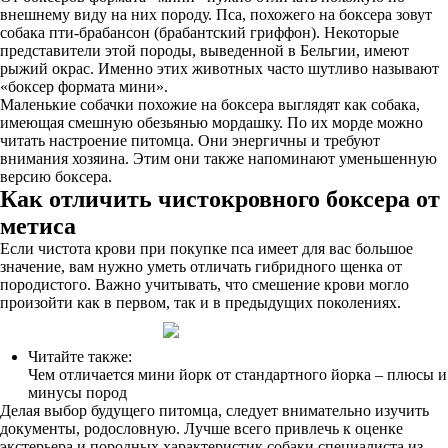
внешнему виду на них породу. Пса, похожего на боксера зовут
собака пти-брабансон (брабантский гриффон). Некоторые
представители этой породы, выведенной в Бельгии, имеют
рыжий окрас. Именно этих животных часто шутливо называют
«боксер формата мини».
Маленькие собачки похожие на боксера выглядят как собака,
имеющая смешную обезьянью мордашку. По их морде можно
читать настроение питомца. Они энергичны и требуют
внимания хозяина. Этим они также напоминают уменьшенную
версию боксера.
Как отличить чистокровного боксера от
метиса
Если чистота крови при покупке пса имеет для вас большое
значение, вам нужно уметь отличать гибридного щенка от
породистого. Важно учитывать, что смешение крови могло
произойти как в первом, так и в предыдущих поколениях.
Читайте также:
Чем отличается мини йорк от стандартного йорка – плюсы и
минусы пород
Делая выбор будущего питомца, следует внимательно изучить
документы, родословную. Лучше всего привлечь к оценке
экстерьера и породных характеристик собаки специалиста из