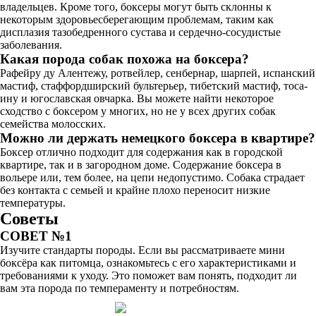
владельцев. Кроме того, боксеры могут быть склонны к
некоторым здоровьесберегающим проблемам, таким как
дисплазия тазобедренного сустава и сердечно-сосудистые
заболевания.
Какая порода собак похожа на боксера?
Рафейру ду Алентежу, ротвейлер, сенбернар, шарпей, испанский
мастиф, стаффордширский бультерьер, тибетский мастиф, тоса-
ину и югославская овчарка. Вы можете найти некоторое
сходство с боксером у многих, но не у всех других собак
семейства молосских.
Можно ли держать немецкого боксера в квартире?
Боксер отлично подходит для содержания как в городской
квартире, так и в загородном доме. Содержание боксера в
вольере или, тем более, на цепи недопустимо. Собака страдает
без контакта с семьей и крайне плохо переносит низкие
температуры.
Советы
СОВЕТ №1
Изучите стандарты породы. Если вы рассматриваете мини
боксёра как питомца, ознакомьтесь с его характеристиками и
требованиями к уходу. Это поможет вам понять, подходит ли
вам эта порода по темпераменту и потребностям.