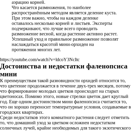
аэрацию корней.
Что касается размножения, то наиболее
распространённым методом является деление куста.
При этом важно, чтобы на каждом деленке
оставалось несколько корней и листьев. Эксперты
подчеркивают, что лучше всего проводить
размножение весной, когда растение активно растет.
Успешный уход и правильное размножение позволят
наслаждаться красотой мини-орхидеи на
протяжении многих лет.
https://youtube.com/watch?v=ldcoY3NcItc
Достоинства и недостатки фаленопсиса
мини
К преимуществам такой разновидности орхидей относится то,
что цветение продолжается в течение двух-трех месяцев, потому
что формирование молодых цветков происходит на старых
цветоносах. Помимо этого, новые стрелки цветок дает круглый
год. Еще одним достоинством мини фаленопсиса считается то,
что он хорошо переносит температурные условия, создаваемые в
городских квартирах.
Среди недостатков этого комнатного растения следует отметить
то, что домашний уход за цветком осложнен недостатком
солнечных лучей, крайне необходимых для такого экзотического