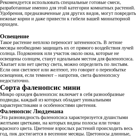
Рекомендуется использовать специальные готовые смеси,
разработанные именно для этой категории комнатных растений.
Удобрения, предназначенные для других видов, могут повредить
нежные корни и даже привести к гибели вашей миниатюрной
орхидеи.
Освещение
Такое растение неплохо переносит затененность. В летние
месяцы необходимо защищать их от прямого воздействия лучей
солнца. Подоконник или участок около окна, которые не
освещены солнцем, станут идеальным местом для фаленопсиса.
Хватает или нет цветку света, можно определить по листьям.
Если они светлеют или желтеют, это говорит о переизбытке
освещения, если темнеют – напротив, света фаленопсису
недостаточно.
Сорта фаленопсис мини
Микро орхидея фаленопсис включает в себя разнообразные
подвиды, каждый из которых обладает уникальными
характеристиками и особенностями цветения.
Фаленопсис Люддемана
Эта разновидность фаленопсиса характеризуется душистыми
желтыми цветками, на которых видны полосы или точки
красного цвета. Цветение взрослых растений происходить весь
год, пик достигается в весенние месяцы. Цветоносы длинные,