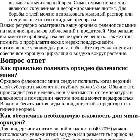
вызывать значительный вред. Симптомами поражения
являются скрученные и деформированные листья. Для
борьбы с тлей можно использовать мыльный раствор или
специальные инсектицидные препараты.
Важно регулярно осматривать вашу орхидею фаленопсис мини
на наличие признаков заболеваний и вредителей. Чем раньше
вы заметите проблему, тем легче будет ее решить. Также стоит
помнить о профилактических мерах: поддерживайте
оптимальные условия для роста, избегайте переувлажнения и
обеспечьте хорошую циркуляцию воздуха вокруг растения.
Вопрос-ответ
Как правильно поливать орхидею фаленопсис
мини?
Орхидею фаленопсис мини следует поливать, когда верхний
слой субстрата высохнет на глубину около 2-3 см. Обычно это
происходит раз в неделю, но в зависимости от температуры и
влажности в помещении частота полива может варьироваться.
Важно избегать застоя воды в поддоне, чтобы предотвратить
гниение корней.
Как обеспечить необходимую влажность для мини-
орхидеи?
Для поддержания оптимальной влажности (40-70%) можно
использовать увлажнители воздуха или разместить горшок на
поддоне с влажной галькой. Также полезно периодически