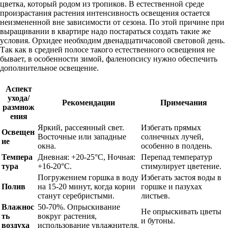
цветка, который родом из тропиков. В естественной среде
произрастания растения интенсивность освещения остается
неизмененной вне зависимости от сезона. По этой причине при
выращивании в квартире надо постараться создать такие же
условия. Орхидее необходим двенадцатичасовой световой день.
Так как в средней полосе такого естественного освещения не
бывает, в особенности зимой, фаленопсису нужно обеспечить
дополнительное освещение.
Аспект
ухода/
Рекомендации
Примечания
размнож
ения
Яркий, рассеянный свет.
Избегать прямых
Освещен
Восточные или западные
солнечных лучей,
ие
окна.
особенно в полдень.
Темпера
Дневная: +20-25°C, Ночная:
Перепад температур
тура
+16-20°C.
стимулирует цветение.
Погружением горшка в воду
Избегать застоя воды в
Полив
на 15-20 минут, когда корни
горшке и пазухах
станут серебристыми.
листьев.
Влажнос
50-70%. Опрыскивание
Не опрыскивать цветы
ть
вокруг растения,
и бутоны.
воздуха
использование увлажнителя.