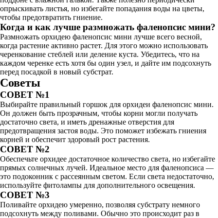
опрыскивать листья, но избегайте попадания воды на цветы,
чтобы предотвратить гниение.
Когда и как лучше размножать фаленопсис мини?
Размножать орхидею фаленопсис мини лучше всего весной,
когда растение активно растет. Для этого можно использовать
черенкование стеблей или деление куста. Убедитесь, что на
каждом черенке есть хотя бы один узел, и дайте им подсохнуть
перед посадкой в новый субстрат.
Советы
СОВЕТ №1
Выбирайте правильный горшок для орхидеи фаленопсис мини.
Он должен быть прозрачным, чтобы корни могли получать
достаточно света, и иметь дренажные отверстия для
предотвращения застоя воды. Это поможет избежать гниения
корней и обеспечит здоровый рост растения.
СОВЕТ №2
Обеспечьте орхидее достаточное количество света, но избегайте
прямых солнечных лучей. Идеальное место для фаленопсиса —
это подоконник с рассеянным светом. Если света недостаточно,
используйте фитолампы для дополнительного освещения.
СОВЕТ №3
Поливайте орхидею умеренно, позволяя субстрату немного
подсохнуть между поливами. Обычно это происходит раз в