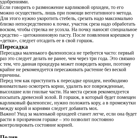
удобрениями.
Если говорить о размножение карликовой орхидеи, то его
можно осуществить, лишь при помощи вегетативного метода.
Для этого нужно укоротить стебель, срезать надо максимально
близко непосредственно к почке, участок среза надо обработать
воском, чтобы стрелка не усохла. На почку наносят специальное
средство – цитокининовую пасту. После появления корешков у
«детки», следует отсадить ее в свой горшок.
Пересадка
Пересадка маленького фаленопсиса не требуется часто: первый
раз это следует делать не ранее, чем через три года. Это связано
с тем, что данная процедура может повредить корни, поэтому
крайне не рекомендуется пересаживать растение без веской
причины.
Перед тем как приступить к пересадке орхидеи, необходимо
внимательно осмотреть корни, удалить все поврежденные,
высохшие или гнилые части. На места срезов рекомендуется
посыпать древесной золой. В горшок, в который будет помещен
карликовый фаленопсис, нужно положить кору, а в промежутки
между корой и корнями следует добавить мох.
Важно! Уход за маленькой орхидеей станет легче, если она будет
расти в прозрачном горшке – это позволит постоянно
контролировать состояние корней.
Полив