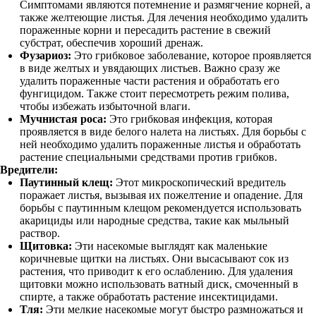
Симптомами являются потемнение и размягчение корней, а
также желтеющие листья. Для лечения необходимо удалить
пораженные корни и пересадить растение в свежий
субстрат, обеспечив хороший дренаж.
Фузариоз:
Это грибковое заболевание, которое проявляется
в виде желтых и увядающих листьев. Важно сразу же
удалить пораженные части растения и обработать его
фунгицидом. Также стоит пересмотреть режим полива,
чтобы избежать избыточной влаги.
Мучнистая роса:
Это грибковая инфекция, которая
проявляется в виде белого налета на листьях. Для борьбы с
ней необходимо удалить пораженные листья и обработать
растение специальными средствами против грибков.
Вредители:
Паутинный клещ:
Этот микроскопический вредитель
поражает листья, вызывая их пожелтение и опадение. Для
борьбы с паутинным клещом рекомендуется использовать
акарициды или народные средства, такие как мыльный
раствор.
Щитовка:
Эти насекомые выглядят как маленькие
коричневые щитки на листьях. Они высасывают сок из
растения, что приводит к его ослаблению. Для удаления
щитовки можно использовать ватный диск, смоченный в
спирте, а также обработать растение инсектицидами.
Тля:
Эти мелкие насекомые могут быстро размножаться и