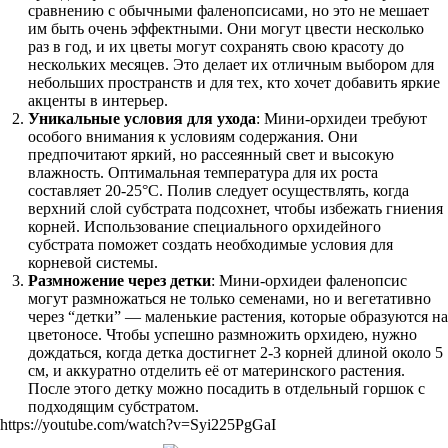
сравнению с обычными фаленопсисами, но это не мешает
им быть очень эффектными. Они могут цвести несколько
раз в год, и их цветы могут сохранять свою красоту до
нескольких месяцев. Это делает их отличным выбором для
небольших пространств и для тех, кто хочет добавить яркие
акценты в интерьер.
Уникальные условия для ухода
: Мини-орхидеи требуют
особого внимания к условиям содержания. Они
предпочитают яркий, но рассеянный свет и высокую
влажность. Оптимальная температура для их роста
составляет 20-25°C. Полив следует осуществлять, когда
верхний слой субстрата подсохнет, чтобы избежать гниения
корней. Использование специального орхидейного
субстрата поможет создать необходимые условия для
корневой системы.
Размножение через детки
: Мини-орхидеи фаленопсис
могут размножаться не только семенами, но и вегетативно
через “детки” — маленькие растения, которые образуются на
цветоносе. Чтобы успешно размножить орхидею, нужно
дождаться, когда детка достигнет 2-3 корней длиной около 5
см, и аккуратно отделить её от материнского растения.
После этого детку можно посадить в отдельный горшок с
подходящим субстратом.
https://youtube.com/watch?v=Syi225PgGaI