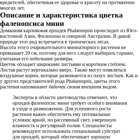
вредителей, обеспечивая ее здоровье и красоту на протяжении
многих лет.
Описание и характеристика цветка
фаленопсиса мини
Домашняя карликовая орхидея Phalaenopsis происходит из Юго-
восточной Азии, Филиппин и северной Австралии. В дикой
природе этот вид встречается в тропических лесах.
Высота этого очаровательного миниатюрного растения не
превышает 20 см, поэтому для него следует выбирать горшки,
учитывая его небольшие размеры.
Цветок обладает широкими листьями и коротким стеблем.
Листья растут вертикально вверх. Также могут появляться
воздушные корни, которые развиваются из пазух листьев. Как и
у других представителей рода Phalaenopsis, цветы этого
растения напоминают бабочек своим внешним видом.
Эксперты в области цветоводства отмечают, что
орхидея фаленопсис мини требует особого внимания
в уходе и размножении. Для успешного роста
растения важно обеспечить ему оптимальные
условия: яркий, но рассеянный свет, умеренную
влажность и регулярный полив. Специалисты
рекомендуют использовать специальный субстрат
для орхидей, который обеспечивает хорошую