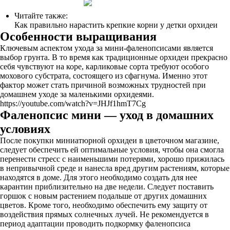
Читайте также:
Как правильно нарастить крепкие корни у детки орхидеи
Особенности выращивания
Ключевым аспектом ухода за мини-фаленопсисами является
выбор грунта. В то время как традиционные орхидеи прекрасно
себя чувствуют на коре, карликовые сорта требуют особого
мохового субстрата, состоящего из сфагнума. Именно этот
фактор может стать причиной возможных трудностей при
домашнем уходе за маленькими орхидеями.
https://youtube.com/watch?v=JHJf1hmT7Cg
Фаленопсис мини — уход в домашних
условиях
После покупки миниатюрной орхидеи в цветочном магазине,
следует обеспечить ей оптимальные условия, чтобы она смогла
перенести стресс с наименьшими потерями, хорошо прижилась
в непривычной среде и нанесла вред другим растениям, которые
находятся в доме. Для этого необходимо создать для нее
карантин приблизительно на две недели. Следует поставить
горшок с новым растением подальше от других домашних
цветов. Кроме того, необходимо обеспечить ему защиту от
воздействия прямых солнечных лучей. Не рекомендуется в
период адаптации проводить подкормку фаленопсиса