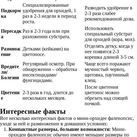
Специализированные
Разводить удобрение в
Подкорм
удобрения для орхидей, 1
2-3 раза слабее
ка
раз в 2-3 недели в период
рекомендованной дозы.
роста.
Использовать
Пересадк
Раз в 2-3 года или при
специальный субстрат
а
разложении субстрата.
для орхидей (кора, мох).
Отделять детку, когда у
Размнож
Детками (кейками) на
нее появятся 2-3
ение
цветоносе.
корешка длиной 3-5 см.
Регулярный осмотр. При
Чаще всего поражают
Вредите
обнаружении – обработка
мучнистый червец,
ли/
инсектицидами/
щитовка, паутинный
Болезни
фунгицидами.
клещ.
После цветения
Цветени
2-3 раза в год, длится до
цветонос можно
е
нескольких месяцев.
обрезать над спящей
почкой.
Интересные факты
Вот несколько интересных фактов о мини-орхидее фаленопсис,
уходе за ней и размножении в домашних условиях:
Компактные размеры, большие возможности
: Мини-
орхидеи фаленопсис обычно имеют меньшие размеры по