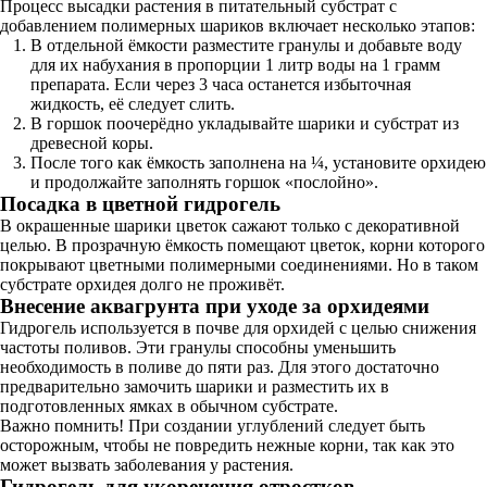
Процесс высадки растения в питательный субстрат с
добавлением полимерных шариков включает несколько этапов:
В отдельной ёмкости разместите гранулы и добавьте воду
для их набухания в пропорции 1 литр воды на 1 грамм
препарата. Если через 3 часа останется избыточная
жидкость, её следует слить.
В горшок поочерёдно укладывайте шарики и субстрат из
древесной коры.
После того как ёмкость заполнена на ¼, установите орхидею
и продолжайте заполнять горшок «послойно».
Посадка в цветной гидрогель
В окрашенные шарики цветок сажают только с декоративной
целью. В прозрачную ёмкость помещают цветок, корни которого
покрывают цветными полимерными соединениями. Но в таком
субстрате орхидея долго не проживёт.
Внесение аквагрунта при уходе за орхидеями
Гидрогель используется в почве для орхидей с целью снижения
частоты поливов. Эти гранулы способны уменьшить
необходимость в поливе до пяти раз. Для этого достаточно
предварительно замочить шарики и разместить их в
подготовленных ямках в обычном субстрате.
Важно помнить! При создании углублений следует быть
осторожным, чтобы не повредить нежные корни, так как это
может вызвать заболевания у растения.
Гидрогель для укоренения отростков