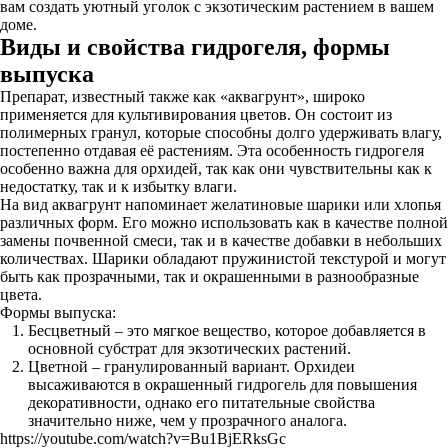
вам создать уютный уголок с экзотическим растением в вашем
доме.
Виды и свойства гидрогеля, формы
выпуска
Препарат, известный также как «аквагрунт», широко
применяется для культивирования цветов. Он состоит из
полимерных гранул, которые способны долго удерживать влагу,
постепенно отдавая её растениям. Эта особенность гидрогеля
особенно важна для орхидей, так как они чувствительны как к
недостатку, так и к избытку влаги.
На вид аквагрунт напоминает желатиновые шарики или хлопья
различных форм. Его можно использовать как в качестве полной
замены почвенной смеси, так и в качестве добавки в небольших
количествах. Шарики обладают пружинистой текстурой и могут
быть как прозрачными, так и окрашенными в разнообразные
цвета.
Формы выпуска:
Бесцветный – это мягкое вещество, которое добавляется в
основной субстрат для экзотических растений.
Цветной – гранулированный вариант. Орхидеи
высаживаются в окрашенный гидрогель для повышения
декоративности, однако его питательные свойства
значительно ниже, чем у прозрачного аналога.
https://youtube.com/watch?v=Bu1BjERksGc