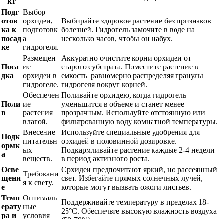
кт
Подг
Выбор
отов
орхидеи,
Выбирайте здоровое растение без признаков
ка к
подготовк
болезней. Гидрогель замочите в воде на
посад
а
несколько часов, чтобы он набух.
ке
гидрогеля.
Размещен
Аккуратно очистите корни орхидеи от
Поса
ие
старого субстрата. Поместите растение в
дка
орхидеи в
емкость, равномерно распределяя гранулы
гидрогеле.
гидрогеля вокруг корней.
Обеспечен
Поливайте орхидею, когда гидрогель
Поли
ие
уменьшится в объеме и станет менее
в
растения
прозрачным. Используйте отстоянную или
влагой.
фильтрованную воду комнатной температуры.
Внесение
Используйте специальные удобрения для
Подк
питательн
орхидей в половинной дозировке.
ормк
ых
Подкармливайте растение каждые 2-4 недели
а
веществ.
в период активного роста.
Осве
Орхидеи предпочитают яркий, но рассеянный
Требовани
щени
свет. Избегайте прямых солнечных лучей,
я к свету.
е
которые могут вызвать ожоги листьев.
Темп
Оптималь
Поддерживайте температуру в пределах 18-
ерату
ные
25°C. Обеспечьте высокую влажность воздуха
ра и
условия