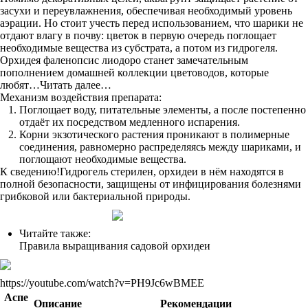
засухи и переувлажнения, обеспечивая необходимый уровень
аэрации. Но стоит учесть перед использованием, что шарики не
отдают влагу в почву: цветок в первую очередь поглощает
необходимые вещества из субстрата, а потом из гидрогеля.
Орхидея фаленопсис лиодоро станет замечательным
пополнением домашней коллекции цветоводов, которые
любят…Читать далее…
Механизм воздействия препарата:
Поглощает воду, питательные элементы, а после постепенно
отдаёт их посредством медленного испарения.
Корни экзотического растения проникают в полимерные
соединения, равномерно распределяясь между шариками, и
поглощают необходимые вещества.
К сведению!Гидрогель стерилен, орхидеи в нём находятся в
полной безопасности, защищены от инфицирования болезнями
грибковой или бактериальной природы.
Читайте также:
Правила выращивания садовой орхидеи
https://youtube.com/watch?v=PH9Jc6wBMEE
Аспе
Описание
Рекомендации