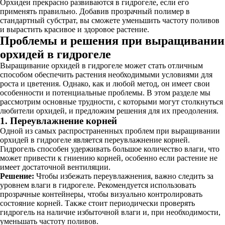
Орхидеи прекрасно развиваются в гидрогеле, если его
применять правильно. Добавив прозрачный полимер в
стандартный субстрат, вы сможете уменьшить частоту поливов
и вырастить красивое и здоровое растение.
Проблемы и решения при выращивании
орхидей в гидрогеле
Выращивание орхидей в гидрогеле может стать отличным
способом обеспечить растения необходимыми условиями для
роста и цветения. Однако, как и любой метод, он имеет свои
особенности и потенциальные проблемы. В этом разделе мы
рассмотрим основные трудности, с которыми могут столкнуться
любители орхидей, и предложим решения для их преодоления.
1. Переувлажнение корней
Одной из самых распространенных проблем при выращивании
орхидей в гидрогеле является переувлажнение корней.
Гидрогель способен удерживать большое количество влаги, что
может привести к гниению корней, особенно если растение не
имеет достаточной вентиляции.
Решение:
Чтобы избежать переувлажнения, важно следить за
уровнем влаги в гидрогеле. Рекомендуется использовать
прозрачные контейнеры, чтобы визуально контролировать
состояние корней. Также стоит периодически проверять
гидрогель на наличие избыточной влаги и, при необходимости,
уменьшать частоту поливов.