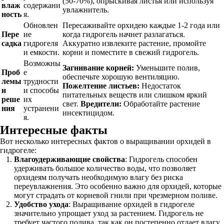
(50-70%), опрыскивая листья или используя
влаж
содержани
увлажнитель.
ность
я.
Обновлен
Пересаживайте орхидею каждые 1-2 года или
Пере
ие
когда гидрогель начнет разлагаться.
садка
гидрогеля
Аккуратно извлеките растение, промойте
и емкости.
корни и поместите в свежий гидрогель.
Возможны
Загнивание корней:
Уменьшите полив,
Проб
е
обеспечьте хорошую вентиляцию.
лемы
трудности
Пожелтение листьев:
Недостаток
и
и способы
питательных веществ или слишком яркий
реше
их
свет.
Вредители:
Обработайте растение
ния
устранени
инсектицидом.
я.
Интересные факты
Вот несколько интересных фактов о выращивании орхидей в
гидрогеле:
Влагоудерживающие свойства
: Гидрогель способен
удерживать большое количество воды, что позволяет
орхидеям получать необходимую влагу без риска
переувлажнения. Это особенно важно для орхидей, которые
могут страдать от корневой гнили при чрезмерном поливе.
Удобство ухода
: Выращивание орхидей в гидрогеле
значительно упрощает уход за растением. Гидрогель не
требует частого полива, так как он постепенно отдает влагу