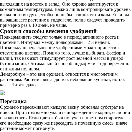
выходящих на восток и запад. Оно хорошо адаптируется к
комнатным температурам. Важно лишь контролировать уровень
влажности воздуха, чтобы он не был слишком низким. Если вы
выращиваете растение в гидрогеле, полив следует проводить
примерно раз в 10 дней, не чаще.
Сроки и способы внесения удобрений
Подкармливать следует только в период активного роста и
цветения. Интервал между подкормками – 2-3 недели.
Поскольку перенасыщение удобрениями может привести к
отсутствию цветков. Помимо того, лучше выбирать фосфор и
калий, так как азот стимулирует рост зелёной массы в ущерб
бутонизации. Оптимальный способ подкормки – одновременно
с нижним поливом.
Дендробиум – это вид орхидей, относится к многолетним
растениям. Растения выглядят как небольшие кустики, но так
как…Читать далее…
Пересадка
Орхидею пересаживают каждую весну, обновляя субстрат на
новый. При этом важно удалить поврежденные корни, если они
начали гнить. Если цветок был получен в цветном гидрогеле,
его необходимо сразу же пересадить в почвенную смесь, иначе
растение может погибнуть.