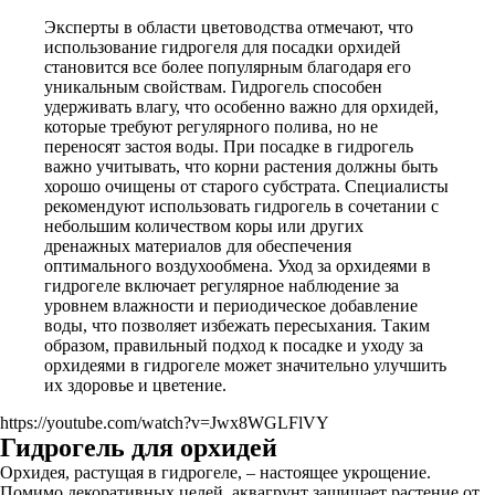
Эксперты в области цветоводства отмечают, что
использование гидрогеля для посадки орхидей
становится все более популярным благодаря его
уникальным свойствам. Гидрогель способен
удерживать влагу, что особенно важно для орхидей,
которые требуют регулярного полива, но не
переносят застоя воды. При посадке в гидрогель
важно учитывать, что корни растения должны быть
хорошо очищены от старого субстрата. Специалисты
рекомендуют использовать гидрогель в сочетании с
небольшим количеством коры или других
дренажных материалов для обеспечения
оптимального воздухообмена. Уход за орхидеями в
гидрогеле включает регулярное наблюдение за
уровнем влажности и периодическое добавление
воды, что позволяет избежать пересыхания. Таким
образом, правильный подход к посадке и уходу за
орхидеями в гидрогеле может значительно улучшить
их здоровье и цветение.
https://youtube.com/watch?v=Jwx8WGLFlVY
Гидрогель для орхидей
Орхидея, растущая в гидрогеле, – настоящее укрощение.
Помимо декоративных целей, аквагрунт защищает растение от