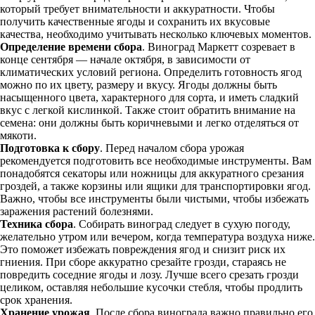
который требует внимательности и аккуратности. Чтобы
получить качественные ягоды и сохранить их вкусовые
качества, необходимо учитывать несколько ключевых моментов.
Определение времени сбора
. Виноград Маркетт созревает в
конце сентября — начале октября, в зависимости от
климатических условий региона. Определить готовность ягод
можно по их цвету, размеру и вкусу. Ягоды должны быть
насыщенного цвета, характерного для сорта, и иметь сладкий
вкус с легкой кислинкой. Также стоит обратить внимание на
семена: они должны быть коричневыми и легко отделяться от
мякоти.
Подготовка к сбору
. Перед началом сбора урожая
рекомендуется подготовить все необходимые инструменты. Вам
понадобятся секаторы или ножницы для аккуратного срезания
гроздей, а также корзины или ящики для транспортировки ягод.
Важно, чтобы все инструменты были чистыми, чтобы избежать
заражения растений болезнями.
Техника сбора
. Собирать виноград следует в сухую погоду,
желательно утром или вечером, когда температура воздуха ниже.
Это поможет избежать повреждения ягод и снизит риск их
гниения. При сборе аккуратно срезайте грозди, стараясь не
повредить соседние ягоды и лозу. Лучше всего срезать грозди
целиком, оставляя небольшие кусочки стебля, чтобы продлить
срок хранения.
Хранение урожая
. После сбора винограда важно правильно его