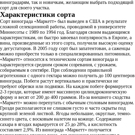
виноградарям, так и новичкам, желающим выбрать подходящий
сорт для своего участка.
Характеристики сорта
Сорт винограда «Маркетт» был выведен в США в результате
сложной селекционной работы, проводимой в университете
Миннесоты с 1989 по 1994 год. Благодаря своим выдающимся
характеристикам, он быстро завоевал популярность в Европе, а
вина, произведенные из этого сорта, получили высокую оценку
у дегустаторов. В 2005 году сорт был запатентован, а саженцы
можно приобрести только в специализированных питомниках.
«Маркетт» относится к техническим сортам винограда и
характеризуется средним сроком созревания, с урожаем,
собираемым в сентябре. При соблюдении правильной
агротехники с одного гектара можно получить до 100 центнеров
винограда. Побеги растут вертикально и практически не
требуют обрезки или подвязки. На каждом побеге формируется
2-3 грозди, которые имеют массивную цилиндроконическую
форму и весят от 200 до 400 граммов. Из-за внешнего сходства
«Маркетт» можно перепутать с обычным столовым виноградом.
Грозди располагаются не слишком густо и часто скрыты под
крупной зеленой листвой. Ягоды небольшие, округлые, темно-
синего цвета, с восковым налетом на кожице. Содержание
сахара в ягодах варьируется от 25 до 28%, а кислотность
составляет 2,9%. Из винограда «Маркетт» получается