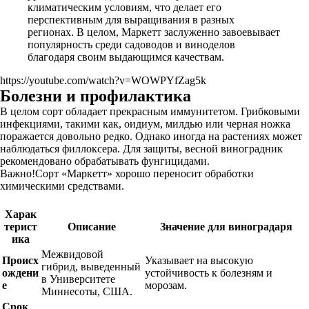
климатическим условиям, что делает его
перспективным для выращивания в разных
регионах. В целом, Маркетт заслуженно завоевывает
популярность среди садоводов и виноделов
благодаря своим выдающимся качествам.
https://youtube.com/watch?v=WOWPYfZag5k
Болезни и профилактика
В целом сорт обладает прекрасным иммунитетом. Грибковыми
инфекциями, такими как, оидиум, милдью или черная ножка
поражается довольно редко. Однако иногда на растениях может
наблюдаться филлоксера. Для защиты, весной виноградник
рекомендовано обрабатывать фунгицидами.
Важно!Сорт «Маркетт» хорошо переносит обработки
химическими средствами.
Харак
терист
Описание
Значение для виноградаря
ика
Межвидовой
Происх
Указывает на высокую
гибрид, выведенный
ождени
устойчивость к болезням и
в Университете
е
морозам.
Миннесоты, США.
Срок