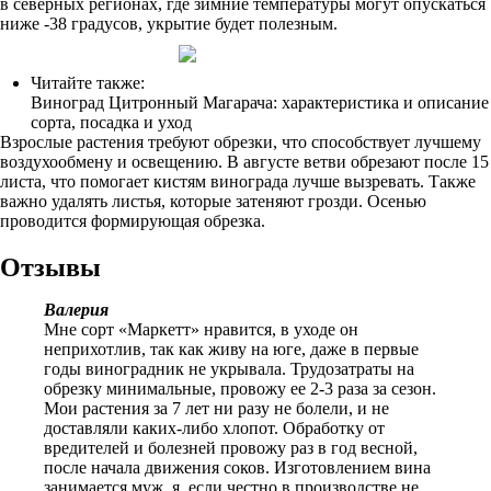
в северных регионах, где зимние температуры могут опускаться
ниже -38 градусов, укрытие будет полезным.
Читайте также:
Виноград Цитронный Магарача: характеристика и описание
сорта, посадка и уход
Взрослые растения требуют обрезки, что способствует лучшему
воздухообмену и освещению. В августе ветви обрезают после 15
листа, что помогает кистям винограда лучше вызревать. Также
важно удалять листья, которые затеняют грозди. Осенью
проводится формирующая обрезка.
Отзывы
Валерия
Мне сорт «Маркетт» нравится, в уходе он
неприхотлив, так как живу на юге, даже в первые
годы виноградник не укрывала. Трудозатраты на
обрезку минимальные, провожу ее 2-3 раза за сезон.
Мои растения за 7 лет ни разу не болели, и не
доставляли каких-либо хлопот. Обработку от
вредителей и болезней провожу раз в год весной,
после начала движения соков. Изготовлением вина
занимается муж, я, если честно в производстве не