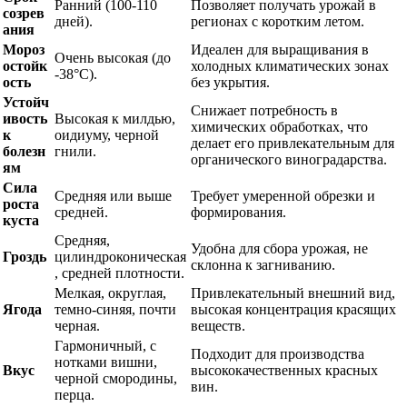
Ранний (100-110
Позволяет получать урожай в
созрев
дней).
регионах с коротким летом.
ания
Мороз
Идеален для выращивания в
Очень высокая (до
остойк
холодных климатических зонах
-38°C).
ость
без укрытия.
Устойч
Снижает потребность в
ивость
Высокая к милдью,
химических обработках, что
к
оидиуму, черной
делает его привлекательным для
болезн
гнили.
органического виноградарства.
ям
Сила
Средняя или выше
Требует умеренной обрезки и
роста
средней.
формирования.
куста
Средняя,
Удобна для сбора урожая, не
Гроздь
цилиндроконическая
склонна к загниванию.
, средней плотности.
Мелкая, округлая,
Привлекательный внешний вид,
Ягода
темно-синяя, почти
высокая концентрация красящих
черная.
веществ.
Гармоничный, с
Подходит для производства
нотками вишни,
Вкус
высококачественных красных
черной смородины,
вин.
перца.