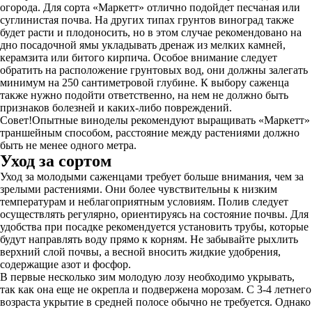
огорода. Для сорта «Маркетт» отлично подойдет песчаная или
суглинистая почва. На других типах грунтов виноград также
будет расти и плодоносить, но в этом случае рекомендовано на
дно посадочной ямы укладывать дренаж из мелких камней,
керамзита или битого кирпича. Особое внимание следует
обратить на расположение грунтовых вод, они должны залегать
минимум на 250 сантиметровой глубине. К выбору саженца
также нужно подойти ответственно, на нем не должно быть
признаков болезней и каких-либо повреждений.
Совет!Опытные виноделы рекомендуют выращивать «Маркетт»
траншейным способом, расстояние между растениями должно
быть не менее одного метра.
Уход за сортом
Уход за молодыми саженцами требует больше внимания, чем за
зрелыми растениями. Они более чувствительны к низким
температурам и неблагоприятным условиям. Полив следует
осуществлять регулярно, ориентируясь на состояние почвы. Для
удобства при посадке рекомендуется установить трубы, которые
будут направлять воду прямо к корням. Не забывайте рыхлить
верхний слой почвы, а весной вносить жидкие удобрения,
содержащие азот и фосфор.
В первые несколько зим молодую лозу необходимо укрывать,
так как она еще не окрепла и подвержена морозам. С 3-4 летнего
возраста укрытие в средней полосе обычно не требуется. Однако