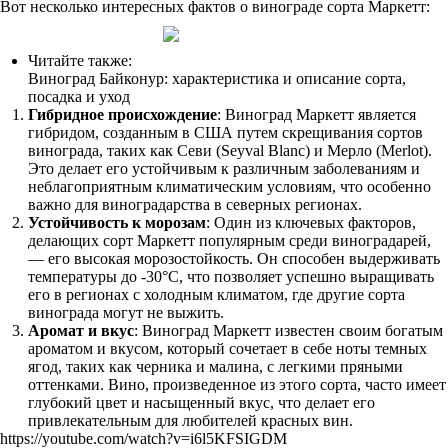
Вот несколько интересных фактов о винограде сорта Маркетт:
Читайте также:
Виноград Байконур: характеристика и описание сорта,
посадка и уход
Гибридное происхождение
: Виноград Маркетт является
гибридом, созданным в США путем скрещивания сортов
винограда, таких как Севи (Seyval Blanc) и Мерло (Merlot).
Это делает его устойчивым к различным заболеваниям и
неблагоприятным климатическим условиям, что особенно
важно для виноградарства в северных регионах.
Устойчивость к морозам
: Один из ключевых факторов,
делающих сорт Маркетт популярным среди виноградарей,
— его высокая морозостойкость. Он способен выдерживать
температуры до -30°C, что позволяет успешно выращивать
его в регионах с холодным климатом, где другие сорта
винограда могут не выжить.
Аромат и вкус
: Виноград Маркетт известен своим богатым
ароматом и вкусом, который сочетает в себе ноты темных
ягод, таких как черника и малина, с легкими пряными
оттенками. Вино, произведенное из этого сорта, часто имеет
глубокий цвет и насыщенный вкус, что делает его
привлекательным для любителей красных вин.
https://youtube.com/watch?v=i6l5KFSIGDM