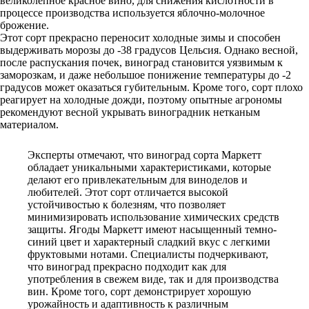
великолепное красное вино, для снижения кислотности в
процессе производства используется яблочно-молочное
брожение.
Этот сорт прекрасно переносит холодные зимы и способен
выдерживать морозы до -38 градусов Цельсия. Однако весной,
после распускания почек, виноград становится уязвимым к
заморозкам, и даже небольшое понижение температуры до -2
градусов может оказаться губительным. Кроме того, сорт плохо
реагирует на холодные дожди, поэтому опытные агрономы
рекомендуют весной укрывать виноградник нетканым
материалом.
Эксперты отмечают, что виноград сорта Маркетт
обладает уникальными характеристиками, которые
делают его привлекательным для виноделов и
любителей. Этот сорт отличается высокой
устойчивостью к болезням, что позволяет
минимизировать использование химических средств
защиты. Ягоды Маркетт имеют насыщенный темно-
синий цвет и характерный сладкий вкус с легкими
фруктовыми нотами. Специалисты подчеркивают,
что виноград прекрасно подходит как для
употребления в свежем виде, так и для производства
вин. Кроме того, сорт демонстрирует хорошую
урожайность и адаптивность к различным