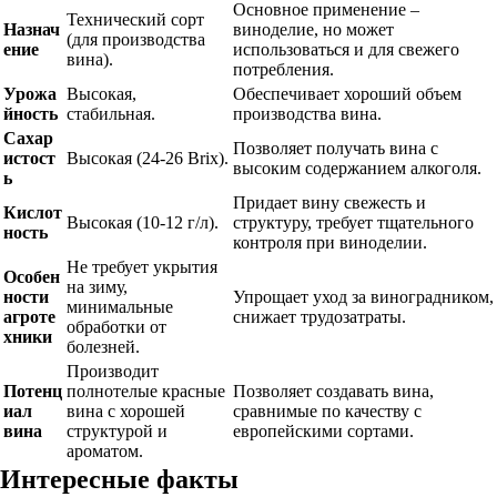
Основное применение –
Технический сорт
Назнач
виноделие, но может
(для производства
ение
использоваться и для свежего
вина).
потребления.
Урожа
Высокая,
Обеспечивает хороший объем
йность
стабильная.
производства вина.
Сахар
Позволяет получать вина с
истост
Высокая (24-26 Brix).
высоким содержанием алкоголя.
ь
Придает вину свежесть и
Кислот
Высокая (10-12 г/л).
структуру, требует тщательного
ность
контроля при виноделии.
Не требует укрытия
Особен
на зиму,
ности
Упрощает уход за виноградником,
минимальные
агроте
снижает трудозатраты.
обработки от
хники
болезней.
Производит
Потенц
полнотелые красные
Позволяет создавать вина,
иал
вина с хорошей
сравнимые по качеству с
вина
структурой и
европейскими сортами.
ароматом.
Интересные факты