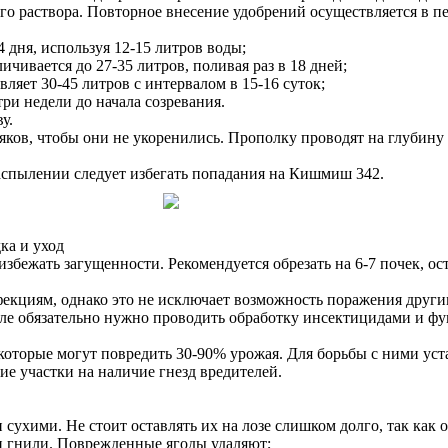
ого раствора. Повторное внесение удобрений осуществляется в п
 дня, используя 12-15 литров воды;
чивается до 27-35 литров, поливая раз в 18 дней;
ляет 30-45 литров с интервалом в 15-16 суток;
ри недели до начала созревания.
у.
яков, чтобы они не укоренились. Прополку проводят на глубину 
аспылении следует избегать попадания на Кишмиш 342.
ка и уход
бежать загущенности. Рекомендуется обрезать на 6-7 почек, оста
кциям, однако это не исключает возможность поражения другим
ле обязательно нужно проводить обработку инсектицидами и фун
оторые могут повредить 30-90% урожая. Для борьбы с ними ус
ие участки на наличие гнезд вредителей.
ухими. Не стоит оставлять их на лозе слишком долго, так как о
 гнили. Поврежденные ягоды удаляют;