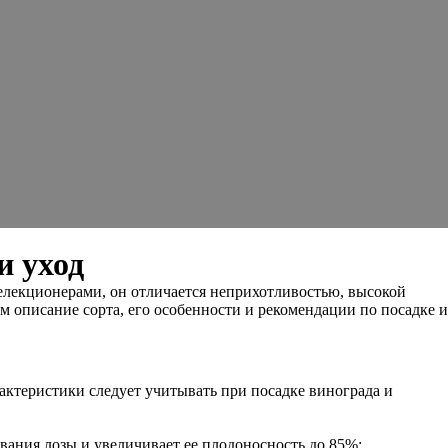
и уход
лекционерами, он отличается неприхотливостью, высокой
м описание сорта, его особенности и рекомендации по посадке и
актеристики следует учитывать при посадке винограда и
евания лозы и увеличивает ее плодоносность до 85%;