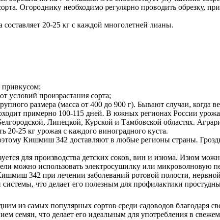
рта. Огороднику необходимо регулярно проводить обрезку, при 
 составляет 20-25 кг с каждой многолетней лианы.
м привкусом;
 от условий произрастания сорта;
ного размера (масса от 400 до 900 г). Бывают случаи, когда вес
роходит примерно 100-115 дней. В южных регионах России урож
 Белгородской, Липецкой, Курской и Тамбовской областях. Агра
ь 20-25 кг урожая с каждого виноградного куста.
оэтому Кишмиш 342 доставляют в любые регионы страны. Гроздь
ется для производства детских соков, вин и изюма. Изюм можно
цели можно использовать электросушилку или микроволновую пе
Кишмиш 342 при лечении заболеваний ротовой полости, нервной
системы, что делает его полезным для профилактики простудны
дним из самых популярных сортов среди садоводов благодаря с
ием семян, что делает его идеальным для употребления в свеж