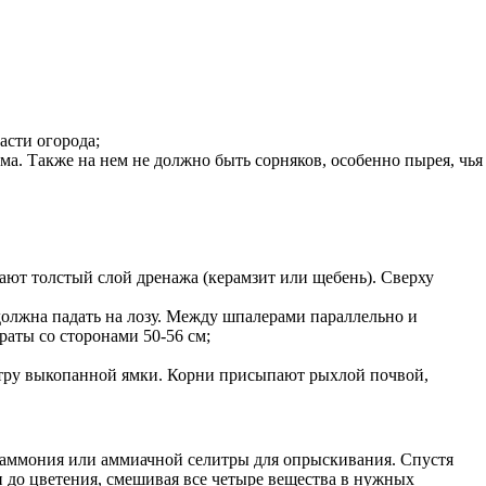
асти огорода;
ма. Также на нем не должно быть сорняков, особенно пырея, чья
пают толстый слой дренажа (керамзит или щебень). Сверху
е должна падать на лозу. Между шпалерами параллельно и
раты со сторонами 50-56 см;
ентру выкопанной ямки. Корни присыпают рыхлой почвой,
о аммония или аммиачной селитры для опрыскивания. Спустя
 до цветения, смешивая все четыре вещества в нужных