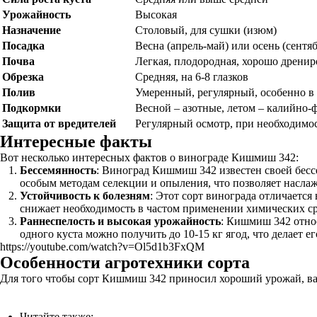
Урожайность
Высокая
Назначение
Столовый, для сушки (изюм)
Посадка
Весна (апрель-май) или осень (сентя
Почва
Легкая, плодородная, хорошо дрени
Обрезка
Средняя, на 6-8 глазков
Полив
Умеренный, регулярный, особенно в
Подкормки
Весной – азотные, летом – калийно
Защита от вредителей
Регулярный осмотр, при необходимо
Интересные факты
Вот несколько интересных фактов о винограде Кишмиш 342:
Бессемянность
: Виноград Кишмиш 342 известен своей бесс
особым методам селекции и опыления, что позволяет наслаж
Устойчивость к болезням
: Этот сорт винограда отличается
снижает необходимость в частом применении химических ср
Раннеспелость и высокая урожайность
: Кишмиш 342 относ
одного куста можно получить до 10-15 кг ягод, что делает 
https://youtube.com/watch?v=Ol5d1b3FxQM
Особенности агротехники сорта
Для того чтобы сорт Кишмиш 342 приносил хороший урожай, ва
Читайте также: