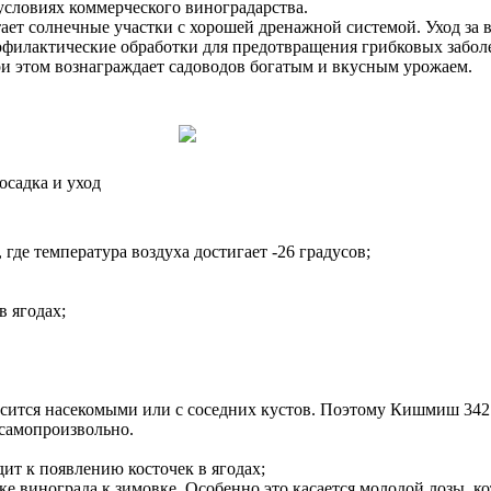
условиях коммерческого виноградарства.
ает солнечные участки с хорошей дренажной системой. Уход за 
филактические обработки для предотвращения грибковых заболе
ри этом вознаграждает садоводов богатым и вкусным урожаем.
осадка и уход
де температура воздуха достигает -26 градусов;
в ягодах;
сится насекомыми или с соседних кустов. Поэтому Кишмиш 342 
 самопроизвольно.
ит к появлению косточек в ягодах;
е винограда к зимовке. Особенно это касается молодой лозы, к