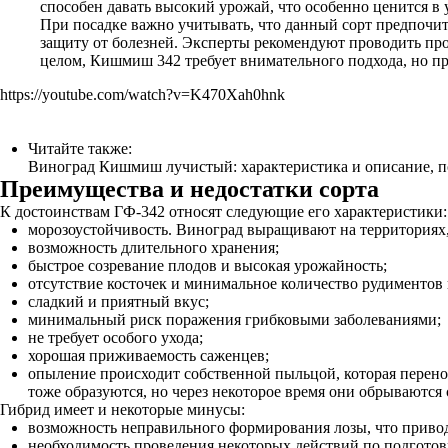
способен давать высокий урожай, что особенно ценится в 
При посадке важно учитывать, что данный сорт предпочит
защиту от болезней. Эксперты рекомендуют проводить про
целом, Кишмиш 342 требует внимательного подхода, но п
https://youtube.com/watch?v=K470Xah0hnk
Читайте также:
Виноград Кишмиш лучистый: характеристика и описание, п
Преимущества и недостатки сорта
К достоинствам ГФ-342 относят следующие его характеристики:
морозоустойчивость. Виноград выращивают на территориях, г
возможность длительного хранения;
быстрое созревание плодов и высокая урожайность;
отсутствие косточек и минимальное количество рудиментов 
сладкий и приятный вкус;
минимальный риск поражения грибковыми заболеваниями;
не требует особого ухода;
хорошая приживаемость саженцев;
опыление происходит собственной пыльцой, которая перено
тоже образуются, но через некоторое время они обрываются
Гибрид имеет и некоторые минусы:
возможность неправильного формирования лозы, что привод
необходимость проведения некоторых действий по подготовк