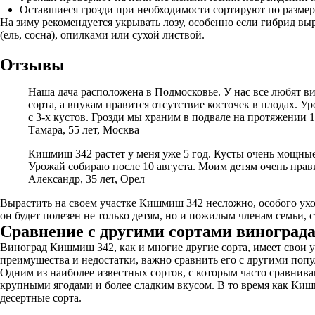
Оставшиеся грозди при необходимости сортируют по размер
На зиму рекомендуется укрывать лозу, особенно если гибрид в
(ель, сосна), опилками или сухой листвой.
Отзывы
Наша дача расположена в Подмосковье. У нас все любят в
сорта, а внукам нравится отсутствие косточек в плодах. 
с 3-х кустов. Грозди мы храним в подвале на протяжении 1
Тамара, 55 лет, Москва
Кишмиш 342 растет у меня уже 5 год. Кусты очень мощные,
Урожай собираю после 10 августа. Моим детям очень нравит
Александр, 35 лет, Орел
Вырастить на своем участке Кишмиш 342 несложно, особого уход
он будет полезен не только детям, но и пожилым членам семьи,
Сравнение с другими сортами виноград
Виноград Кишмиш 342, как и многие другие сорта, имеет свои 
преимущества и недостатки, важно сравнить его с другими поп
Одним из наиболее известных сортов, с которым часто сравнив
крупными ягодами и более сладким вкусом. В то время как Киш
десертные сорта.