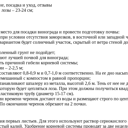
е, посадка и уход, отзывы
 лозы – 23-24 см;
место для посадки винограда и провести подготовку почвы:
при условии отсутствия заморозков, в восточной или западной ч
вариантом будет солнечный участок, скрытый от ветра стеной до
соленный грунт не подойдет;
тают лучшей почвой для винограда;
ать причиной гибели корневой системы;
 – 2-2,5 м;
ставляют 0,8-0,9 м и 0,7-1,0 м соответственно. На ее дно насы
еремешанный с компостом в равной пропорции;
устанавливают шпалеру из металла, высотой 2,6 м. Тень от нее н
оторую будет цепляться лоза. При этом должны получиться квад
ластиковую трубу (диаметр 15-17 см).
нии времени черенок достают из воды и размещают строго по ц
По окончании черенок обрезают на 2 почки.
ия первых листьев. Для этого используют раствор сернокислог
тый калий. Удобрение корневой системы проводят за две недели