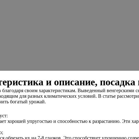
ристика и описание, посадка 
благодаря своим характеристикам. Выведенный венгерскими се
ходящим для разных климатических условий. В статье рассмотри
чить богатый урожай.
уст:
ает хорошей упругостью и способностью к разрастанию. Эти хар
ю;
ся обрезать их на 7-8 глазков. Это способствует улучшению созр