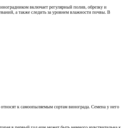
виноградником включает регулярный полив, обрезку и
ваний, а также следить за уровнем влажности почвы. В
относят к самоопыляемым сортам винограда. Семена у него
оторая в первый год еще может быть немного чувствительна к