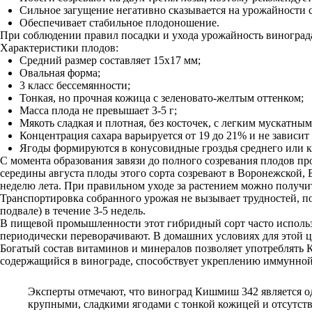
Сильное загущение негативно сказывается на урожайности со
Обеспечивает стабильное плодоношение.
При соблюдении правил посадки и ухода урожайность винограда
Характеристики плодов:
Средний размер составляет 15х17 мм;
Овальная форма;
3 класс бессемянности;
Тонкая, но прочная кожица с зеленовато-желтым оттенком;
Масса плода не превышает 3-5 г;
Мякоть сладкая и плотная, без косточек, с легким мускатны
Концентрация сахара варьируется от 19 до 21% и не зависит
Ягоды формируются в конусовидные гроздья среднего или круп
С момента образования завязи до полного созревания плодов п
середины августа плоды этого сорта созревают в Воронежской,
неделю лета. При правильном уходе за растением можно получит
Транспортировка собранного урожая не вызывает трудностей, п
подвале) в течение 3-5 недель.
В пищевой промышленности этот гибридный сорт часто использу
периодически переворачивают. В домашних условиях для этой 
Богатый состав витаминов и минералов позволяет употреблять 
содержащийся в винограде, способствует укреплению иммунной 
Эксперты отмечают, что виноград Кишмиш 342 является о
крупными, сладкими ягодами с тонкой кожицей и отсутств