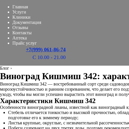
Главная
Услуги
Клиники
Документация
Отзывы
Контакты
Аптека
Прайс услуг
+7(999) 061-86-74
С 10.00 - 21.00
Блог
›
Виноград Кишмиш 342: характе
Виноград Кишмиш 342 — востребованный сорт среди садоводов 
морозоустойчивостью и ранним созреванием, что делает его под
уходу, чтобы вы могли успешно вырастить этот виноград и полу
Характеристики Кишмиш 342
Особенности виноградной лианы, известной как виноградный к
Стебель отличается тонкостью и высокой прочностью, облад
подготовке его к зимнему периоду;
Листья крупные, округлые, с незначительной рассеченность
Побеги созревают на двух третях лозы, поэтому рекомендует