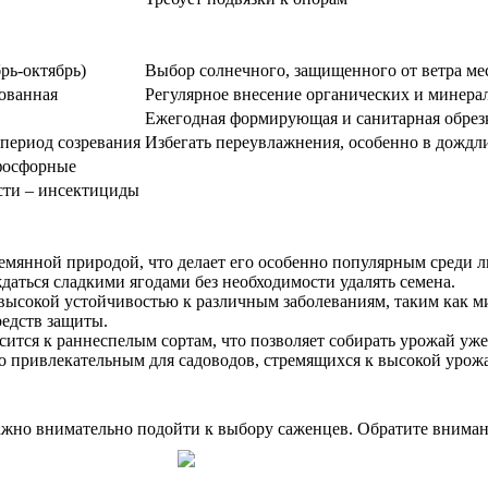
брь-октябрь)
Выбор солнечного, защищенного от ветра ме
рованная
Регулярное внесение органических и минера
Ежегодная формирующая и санитарная обрез
 период созревания
Избегать переувлажнения, особенно в дождл
-фосфорные
сти – инсектициды
емянной природой, что делает его особенно популярным среди л
даться сладкими ягодами без необходимости удалять семена.
 высокой устойчивостью к различным заболеваниям, таким как м
едств защиты.
ится к раннеспелым сортам, что позволяет собирать урожай уже
его привлекательным для садоводов, стремящихся к высокой урож
жно внимательно подойти к выбору саженцев. Обратите вниман