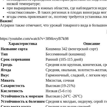
низкой температуре;
при выращивании в южных областях, где наблюдается недост
«пластмассовым». В таких регионах в плодах винограда мог
ягоды очень привлекают ос, поэтому требуется установка ло
Важно!
Аграрии также отмечают, что урожай товарного вида в большинст
https://youtube.com/watch?v=38MovyB7k98
Характеристика
Описание
Название сорта
Кишмиш 342 (венгерский сорт)
Тип
Бессемянный (кишмиш)
Срок созревания
Ранний (105-115 дней)
Гроздь
Средняя или крупная, коническая, с
Ягода
Средняя, овальная, золотисто-желтая
Вкус
Гармоничный, сладкий, с легким му
Мякоть
Мясистая, сочная
Сахаристость
Высокая (19-21%)
Кислотность
Низкая (5-6 г/л)
Устойчивость к морозам
Высокая (-24°C -26°C)
Устойчивость к болезням
Средняя к милдью, оидиуму, серой г
Сила роста куста
Средняя или выше средней