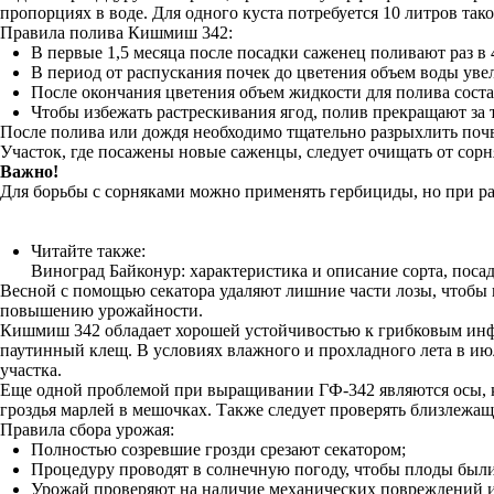
пропорциях в воде. Для одного куста потребуется 10 литров так
Правила полива Кишмиш 342:
В первые 1,5 месяца после посадки саженец поливают раз в 4
В период от распускания почек до цветения объем воды увели
После окончания цветения объем жидкости для полива состав
Чтобы избежать растрескивания ягод, полив прекращают за т
После полива или дождя необходимо тщательно разрыхлить почв
Участок, где посажены новые саженцы, следует очищать от сорн
Важно!
Для борьбы с сорняками можно применять гербициды, но при р
Читайте также:
Виноград Байконур: характеристика и описание сорта, посад
Весной с помощью секатора удаляют лишние части лозы, чтобы из
повышению урожайности.
Кишмиш 342 обладает хорошей устойчивостью к грибковым инфе
паутинный клещ. В условиях влажного и прохладного лета в ию
участка.
Еще одной проблемой при выращивании ГФ-342 являются осы, к
гроздья марлей в мешочках. Также следует проверять близлежащ
Правила сбора урожая:
Полностью созревшие грозди срезают секатором;
Процедуру проводят в солнечную погоду, чтобы плоды были с
Урожай проверяют на наличие механических повреждений и