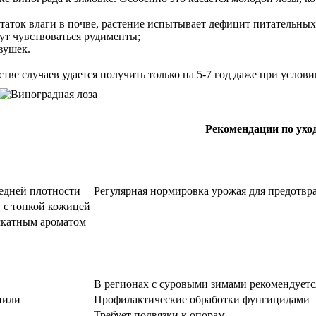
аток влаги в почве, растение испытывает дефицит питательных в
ут чувствоваться рудименты;
вушек.
ве случаев удается получить только на 5-7 год даже при услови
Рекомендации по ухо
редней плотности
Регулярная нормировка урожая для предотвр
, с тонкой кожицей
скатным ароматом
В регионах с суровыми зимами рекомендуетс
нили
Профилактические обработки фунгицидами
Требует подвязки к опорам