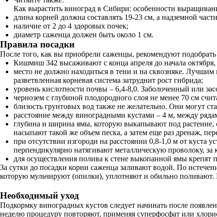
Как вырастить виноград в Сибири: особенности выращивани
длина корней должна составлять 19-23 см, а надземной части
наличие от 2 до 4 здоровых почек;
диаметр саженца должен быть около 1 см.
Правила посадки
После того, как вы приобрели саженцы, рекомендуют подобрать 
Кишмиш 342 высаживают с конца апреля до начала октября, 
место не должно находиться в тени и на сквозняке. Лучшим 
разветвленная корневая система затруднит рост гибрида;
уровень кислотности почвы – 6,4-8,0. Заболоченный или за
чернозем с глубиной плодородного слоя не менее 70 см счи
близость грунтовых вод также не желательно. Они могут ст
расстояние между виноградными кустами – 4 м, между рядами
глубина и ширина ямы, которую выкапывают под растение, со
насыпают такой же объем песка, а затем еще раз дренаж, п
при отсутствии изгороди на расстоянии 0,8-1,0 м от куста 
перпендикулярно натягивают металлическую проволоку, за к
для осуществления полива к стене выкопанной ямы крепят п
За сутки до посадки корни саженца заливают водой. По истече
которую мульчируют (опилки), уплотняют и обильно поливают. 
Необходимый уход
Подкормку виноградных кустов следует начинать после появлен
неделю процедуру повторяют, применяя суперфосфат или хлорис