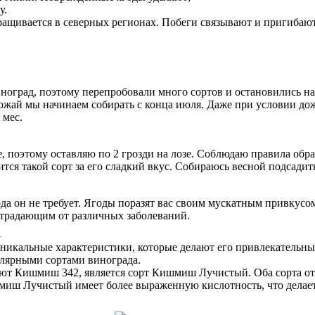
у.
ыращивается в северных регионах. Побеги связывают и пригибаю
иноград, поэтому перепробовали много сортов и остановились 
Урожай мы начинаем собирать с конца июля. Даже при условии дож
 мес.
 поэтому оставляю по 2 грозди на лозе. Соблюдаю правила обра
ся такой сорт за его сладкий вкус. Собираюсь весной подсадить
а он не требует. Ягоды поразят вас своим мускатным привкусом
 страдающим от различных заболеваний.
а
уникальные характеристики, которые делают его привлекательны
улярными сортами винограда.
ают Кишмиш 342, является сорт Кишмиш Лучистый. Оба сорта от
миш Лучистый имеет более выраженную кислотность, что делает 